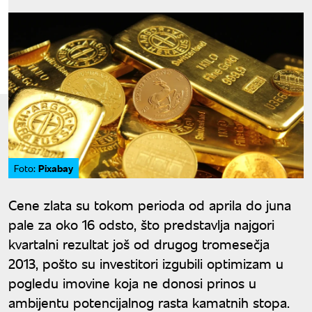
Pixabay
Foto:
Cene zlata su tokom perioda od aprila do juna
pale za oko 16 odsto, što predstavlja najgori
kvartalni rezultat još od drugog tromesečja
2013, pošto su investitori izgubili optimizam u
pogledu imovine koja ne donosi prinos u
ambijentu potencijalnog rasta kamatnih stopa.