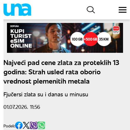
Najveći pad cene zlata za proteklih 13
godina: Strah usled rata oborio
vrednost plemenitih metala
Fjučersi zlata su i danas u minusu
01.07.2026. 11:56
Podeli: