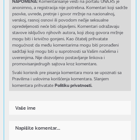
NAPOMENA:
Komentarisanje vesti na portalu UNA.RS je
anonimno, a registracija nije potrebna. Komentari koji sadrže
psovke, uvrede, pretnje i govor mržnje na nacionalnoj,
verskoj, rasnoj osnovi ili povodom nečije seksualne
opredeljenosti neće biti objavljeni. Komentari odražavaju
stavove isključivo njihovih autora, koji zbog govora mržnje
mogu biti i krivično gonjeni. Kao čitatelj prihvatate
mogućnost da među komentarima mogu biti pronađeni
sadržaji koji mogu biti u suprotnosti sa Vašim načelima i
uverenjima. Nije dozvoljeno postavljanje linkova i
promovisanjedrugih sajtova kroz komentare.
Svaki korisnik pre pisanja komentara mora se upoznati sa
Pravilima i uslovima korišćenja komentara. Slanjem
Politiku privatnosti.
komentara prihvatate