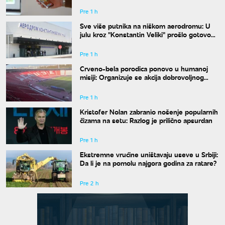
Pre 1 h
Sve više putnika na niškom aerodromu: U
julu kroz "Konstantin Veliki" prošlo gotovo
50.000 ljudi
Pre 1 h
Crveno-bela porodica ponovo u humanoj
misiji: Organizuje se akcija dobrovoljnog
davanja krvi
Pre 1 h
Kristofer Nolan zabranio nošenje popularnih
čizama na setu: Razlog je prilično apsurdan
Pre 1 h
Ekstremne vrućine uništavaju useve u Srbiji:
Da li je na pomolu najgora godina za ratare?
Pre 2 h