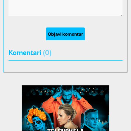
Objavi komentar
Komentari
(0)