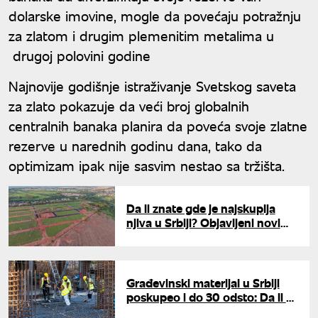
dolarske imovine, mogle da povećaju potražnju
za zlatom i drugim plemenitim metalima u
drugoj polovini godine
Najnovije godišnje istraživanje Svetskog saveta
za zlato pokazuje da veći broj globalnih
centralnih banaka planira da poveća svoje zlatne
rezerve u narednih godinu dana, tako da
optimizam ipak nije sasvim nestao sa tržišta.
Da li znate gde je najskuplja
njiva u Srbiji? Objavljeni novi
podaci o cenama oranica
Građevinski materijal u Srbiji
poskupeo i do 30 odsto: Da li će
skočiti i cene stanova?