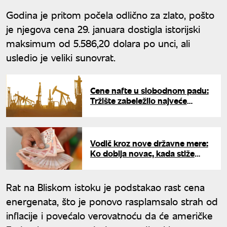
Godina je pritom počela odlično za zlato, pošto
je njegova cena 29. januara dostigla istorijski
maksimum od 5.586,20 dolara po unci, ali
usledio je veliki sunovrat.
Cene nafte u slobodnom padu:
Tržište zabeležilo najveće
pojeftinjenje od 2020. godine
Vodič kroz nove državne mere:
Ko dobija novac, kada stiže
uplata i koje lekove plaćamo
manje
Rat na Bliskom istoku je podstakao rast cena
energenata, što je ponovo rasplamsalo strah od
inflacije i povećalo verovatnoću da će američke