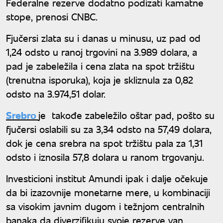
Federalne rezerve dodatno podizati kamatne
stope, prenosi CNBC.
Fjučersi zlata su i danas u minusu, uz pad od
1,24 odsto u ranoj trgovini na 3.989 dolara, a
pad je zabeležila i cena zlata na spot tržištu
(trenutna isporuka), koja je skliznula za 0,82
odsto na 3.974,51 dolar.
Srebro
je takođe zabeležilo oštar pad, pošto su
fjučersi oslabili su za 3,34 odsto na 57,49 dolara,
dok je cena srebra na spot tržištu pala za 1,31
odsto i iznosila 57,8 dolara u ranom trgovanju.
Investicioni institut Amundi ipak i dalje očekuje
da bi izazovnije monetarne mere, u kombinaciji
sa visokim javnim dugom i težnjom centralnih
banaka da diverzifikuju svoje rezerve van