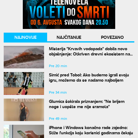
NAJNOVIJE
NAJČITANIJE
POVEZANO
Misterija "Krvavih vodopada" dobila novo
objašnjenje: Otkriven drevni ekosistem na
Antarktiku
Pre 20 min
Simić pred Tobol: Ako budemo igrali svoju
igru, možemo da se nadamo najboljem
Pre 34 min
Glumica šokirala priznanjem: "Ne brijem
noge i uopšte me nije sramota"
Pre 49 min
iPhone i Windows konačno rade zajedno:
Stiže funkcija koju korisnici godinama čekaju