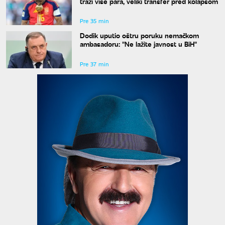
traži više para, veliki transfer pred kolapsom
Pre 35 min
Dodik uputio oštru poruku nemačkom
ambasadoru: "Ne lažite javnost u BiH"
Pre 37 min