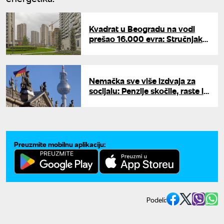
Kvadrat u Beogradu na vodi
prešao 16.000 evra: Stručnjak
otkrio gde su najjeftiniji, a gde
najskuplji stanovi u Srbiji
Nemačka sve više izdvaja za
socijalu: Penzije skočile, raste i
pomoć nezaposlenima
Preuzmite mobilnu aplikaciju:
Podeli: