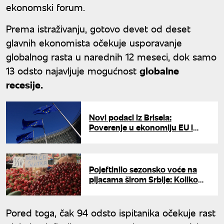
ekonomski forum.
Prema istraživanju, gotovo devet od deset
glavnih ekonomista očekuje usporavanje
globalnog rasta u narednih 12 meseci, dok samo
13 odsto najavljuje mogućnost
globalne
recesije.
Novi podaci iz Brisela:
Poverenje u ekonomiju EU i
dalje znatno ispod proseka
Pojeftinilo sezonsko voće na
pijacama širom Srbije: Koliko
sada koštaju jagode i trešnje?
Pored toga, čak 94 odsto ispitanika očekuje rast