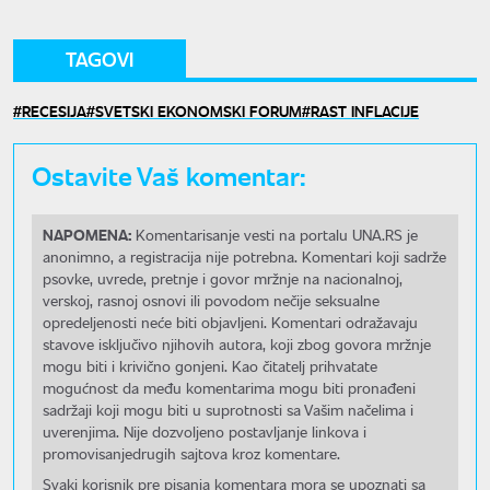
TAGOVI
RECESIJA
SVETSKI EKONOMSKI FORUM
RAST INFLACIJE
Ostavite Vaš komentar:
NAPOMENA:
Komentarisanje vesti na portalu UNA.RS je
anonimno, a registracija nije potrebna. Komentari koji sadrže
psovke, uvrede, pretnje i govor mržnje na nacionalnoj,
verskoj, rasnoj osnovi ili povodom nečije seksualne
opredeljenosti neće biti objavljeni. Komentari odražavaju
stavove isključivo njihovih autora, koji zbog govora mržnje
mogu biti i krivično gonjeni. Kao čitatelj prihvatate
mogućnost da među komentarima mogu biti pronađeni
sadržaji koji mogu biti u suprotnosti sa Vašim načelima i
uverenjima. Nije dozvoljeno postavljanje linkova i
promovisanjedrugih sajtova kroz komentare.
Svaki korisnik pre pisanja komentara mora se upoznati sa