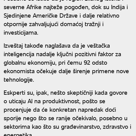
severne Afrike najteže pogođen, dok su Indija i
Sjedinjene Američke Države i dalje relativno
otpornije zahvaljujući domaćoj tražnji i
investicijama.
Izveštaj takođe naglašava da je veštačka
inteligencija nadalje ključni pozitivni faktor za
globalnu ekonomiju, pri čemu 92 odsto
ekonomista očekuje dalje širenje primene nove
tehnologije.
Eskperti su, ipak, nešto skeptičniji kada govore
o uticaju AI na produktivnost, pošto se
procenjuje da će konkretan napredak doći
sporije nego što se ranije očekivalo, posebno u
sektorima kao što su građevinarstvo, zdravstvo i
energetika.