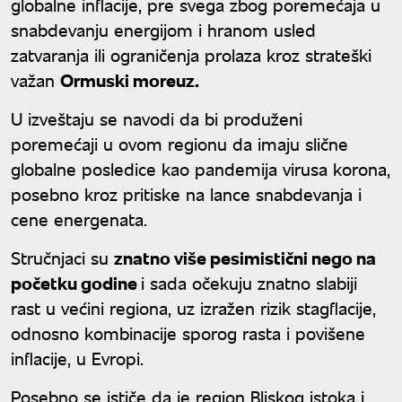
globalne inflacije, pre svega zbog poremećaja u
snabdevanju energijom i hranom usled
zatvaranja ili ograničenja prolaza kroz strateški
važan
Ormuski moreuz.
U izveštaju se navodi da bi produženi
poremećaji u ovom regionu da imaju slične
globalne posledice kao pandemija virusa korona,
posebno kroz pritiske na lance snabdevanja i
cene energenata.
Stručnjaci su
znatno više pesimistični nego na
početku godine
i sada očekuju znatno slabiji
rast u većini regiona, uz izražen rizik stagflacije,
odnosno kombinacije sporog rasta i povišene
inflacije, u Evropi.
Posebno se ističe da je region Bliskog istoka i