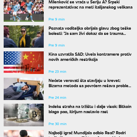
Milenković se vraća u Seriju A? Srpski
reprezentativac na meti italijanskog velikana
Pre 9 min
Poznata voditeljka obrijala glavu zbog teške
bolesti: "Ja sam živi dokaz da se trauma
može prevazići"
Pre 9 min
Kina uzvratila SAD: Uvela kontramere protiv
novih američkih restrikcija
Pre 23 min
Nećete verovati šta stavljaju u krevet:
Bizarna metoda sa povrćem rešava problem
znojenja preko noći
Pre 24 min
Indeks straha na tržištu i dalje visok: Bitkoin
blago pao, itirijum nastavio rast
Pre 30 min
Najbolji igrač Mundijala odbio Real? Rodri