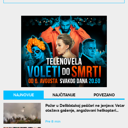
NAJNOVIJE
NAJČITANIJE
POVEZANO
Požar u Deliblatskoj peščari ne jenjava: Vetar
otežava gašenje, angažovani helikopteri
MUP-a
Pre 8 min