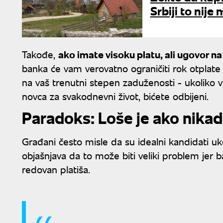
Srbiji to ni
Takođe,
ako imate visoku platu, ali ugovor 
banka će vam verovatno ograničiti rok otplate 
na vaš trenutni stepen zaduženosti - ukoliko 
novca za svakodnevni život, bićete odbijeni.
Paradoks: Loše je ako nikada
Građani često misle da su idealni kandidati uk
objašnjava da to može biti veliki problem jer b
redovan platiša.