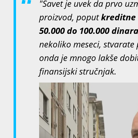
"Savet je uvek da prvo uzm
proizvod, poput
kreditne 
50.000 do 100.000 dinara
nekoliko meseci, stvarate p
onda je mnogo lakše dobiti 
finansijski stručnjak.