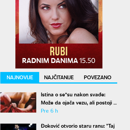
NAJNOVIJE
NAJČITANIJE
POVEZANO
Istina o se*su nakon svađe:
Može da ojača vezu, ali postoji i
jedan problem
Pre 6 h
Đoković otvorio staru ranu: "Taj