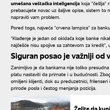
umešana veštačka inteligencija
koja "češlja" r
prebacujete novac uz šaljive opise, sistem to
napraviti vam problem.
Pored toga, najveća "crvena lampica" za bank
"Klađenje je jedan od okidača koje banke nika
najčešće nisu spojive sa zahtevom za kredit", 
Siguran posao je važniji od v
Zanimljivo je da bankama nije toliko presudna v
platu nastaviti da primate i u budućnosti. Zb
omiljeni klijenti, dok su preduzetnici, frilenseri
prirode posla i čestog menjanja pozicija.
Želite da kup