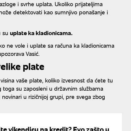
azloge i svrhe uplata. Ukoliko prijateljima
 može detektovati kao sumnjivo ponašanje i
u su
uplate ka kladionicama.
ko ne vole i uplate sa računa ka kladionicama
upozorava Vasić.
elike plate
isina vaše plate, koliko izvesnost da ćete tu
og toga su zaposleni u državnim službama
 i novinari u rizičnijoj grupi, pre svega zbog
ite vikendicu na kredit? Evo zašto u