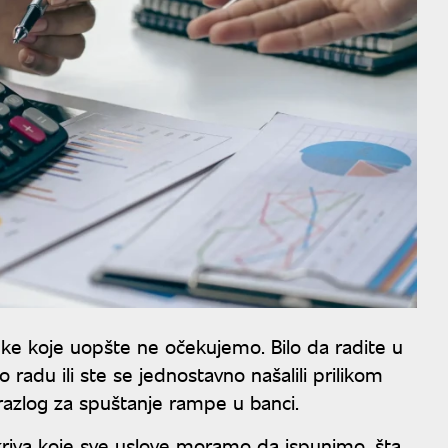
ke koje uopšte ne očekujemo. Bilo da radite u
o radu ili ste se jednostavno našalili prilikom
 razlog za spuštanje rampe u banci.
 otkriva koje sve uslove moramo da ispunimo, šta