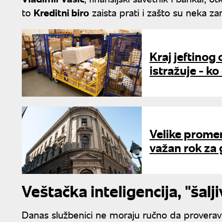
to
Kreditni biro
zaista prati i zašto su neka zan
Kraj jeftinog
istražuje - ko
Velike prome
važan rok za 
Veštačka inteligencija, "šalji
Danas službenici ne moraju ručno da proveravaj