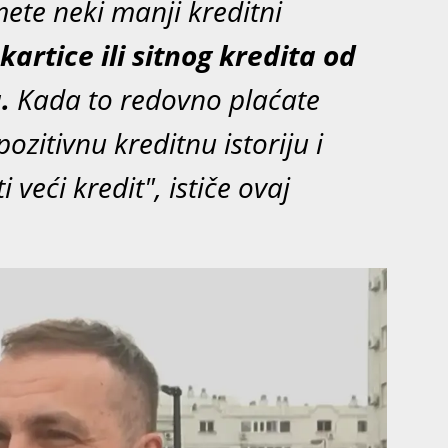
ete neki manji kreditni
kartice ili sitnog kredita od
.
Kada to redovno plaćate
ozitivnu kreditnu istoriju i
veći kredit", ističe ovaj