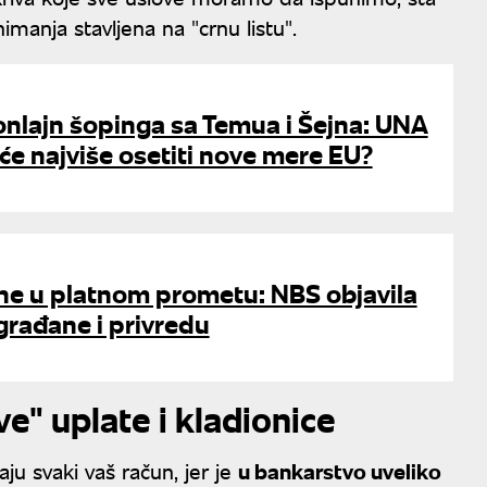
imanja stavljena na "crnu listu".
 onlajn šopinga sa Temua i Šejna: UNA
 će najviše osetiti nove mere EU?
ne u platnom prometu: NBS objavila
građane i privredu
ve" uplate i kladionice
u svaki vaš račun, jer je
u bankarstvo uveliko