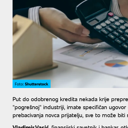
Shutterstock
Foto:
Put do odobrenog kredita nekada krije prepre
"pogrešnoj" industriji, imate specifičan ugovor 
prebacivanja novca prijatelju, sve to može biti
Vladimir Vasić
, finansijski savetnik i bankar,