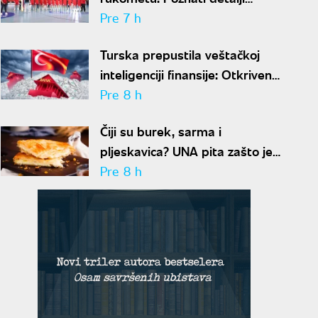
kandidature za 2034. godinu
Pre 7 h
Turska prepustila veštačkoj
inteligenciji finansije: Otkriven
rizik veći od 36 miliona evra
Pre 8 h
Čiji su burek, sarma i
pljeskavica? UNA pita zašto je
hrana postala novo balkansko
Pre 8 h
bojno polje