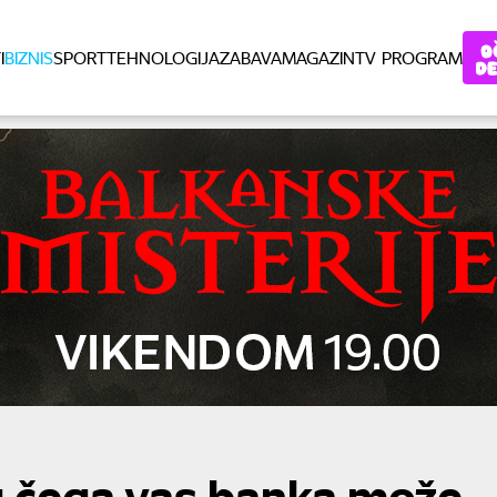
I
BIZNIS
SPORT
TEHNOLOGIJA
ZABAVA
MAGAZIN
TV PROGRAM
g čega vas banka može