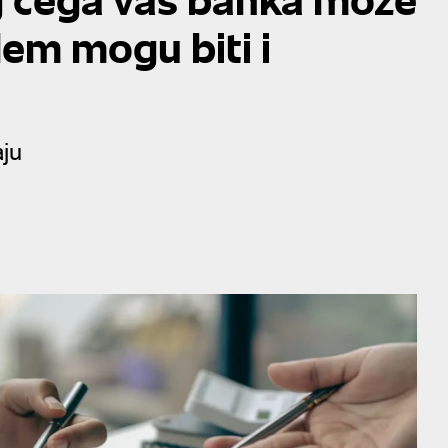
lem mogu biti i
ju