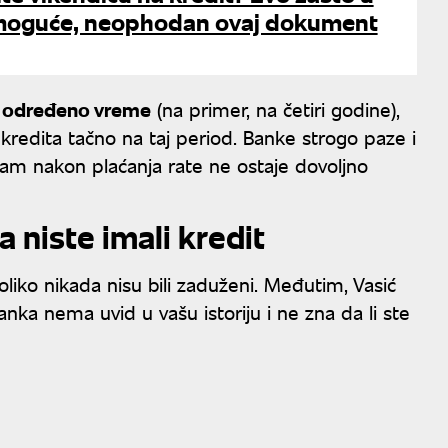
je moguće, neophodan ovaj dokument
na određeno vreme
(na primer, na četiri godine),
kredita tačno na taj period. Banke strogo paze i
vam nakon plaćanja rate ne ostaje dovoljno
 niste imali kredit
oliko nikada nisu bili zaduženi. Međutim, Vasić
anka nema uvid u vašu istoriju i ne zna da li ste