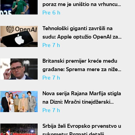
poraz me je uništio na vrhuncu
karijere"
Pre 6 h
Tehnološki giganti završili na
sudu: Apple optužio OpenAI za
krađu poslovnih tajni
Pre 7 h
Britanski premijer kreće među
građane: Sprema mere za niže
račune i troškove života
Pre 7 h
Nova serija Rajana Marfija stigla
na Dizni: Mračni tinejdžerski
triler privlači veliku pažnju
Pre 7 h
Srbija želi Evropsko prvenstvo u
rukometu: Poznati detalji