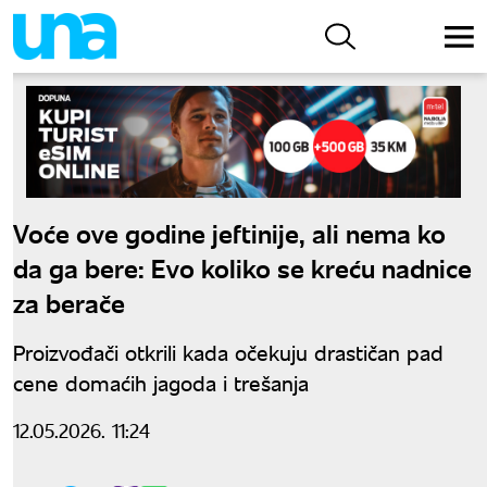
Voće ove godine jeftinije, ali nema ko
da ga bere: Evo koliko se kreću nadnice
za berače
Proizvođači otkrili kada očekuju drastičan pad
cene domaćih jagoda i trešanja
12.05.2026. 11:24