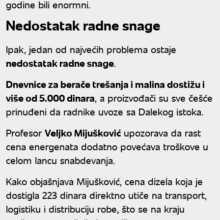
godine bili enormni.
Nedostatak radne snage
Ipak, jedan od najvećih problema ostaje
nedostatak radne snage
.
Dnevnice za berače trešanja i malina dostižu i
više od 5.000 dinara
, a proizvođači su sve češće
prinuđeni da radnike uvoze sa Dalekog istoka.
Profesor
Veljko Mijušković
upozorava da rast
cena energenata dodatno povećava troškove u
celom lancu snabdevanja.
Kako objašnjava Mijušković, cena dizela koja je
dostigla 223 dinara direktno utiče na transport,
logistiku i distribuciju robe, što se na kraju