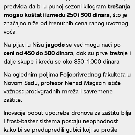
predviđa da bi u punoj sezoni kilogram
trešanja
mogao koštati između 250 i 300 dinara
, što je
značajno niže od trenutnih cena ranog uvoznog
voća.
Na pijaci u Nišu
jagode
se već mogu naći po
ceni od 450 do 500 dinara
, dok su prve trešnje i
dalje skupe i kreću se oko 850–1.000 dinara.
Na oglednim poljima Poljoprivrednog fakulteta u
Novom Sadu, profesor Nenad Magazin ističe
važnost protivgradnih mreža i savremene
zaštite.
Inovacije poput upotrebe dronova za zaštitu bilja
i frost-baster sistema postaju neophodnost
kako bi se predupredili gubici koji su prošle