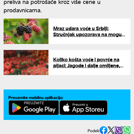
preliva na potrošače kroz više cene u
prodavnicama.
Mraz udara voće u Srbiji:
Stručnjak upozorava na mogući
pad prinosa i do 30 odsto
Koliko košta voće i povrće na
pijaci: Jagode i dalje omiljene,
cena kruški i grožđa zabrinjava
kupce
Preuzmite mobilnu aplikaciju:
Podeli: