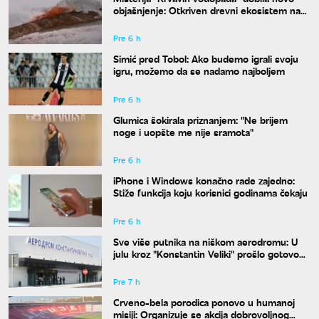
objašnjenje: Otkriven drevni ekosistem na
Antarktiku
Pre 6 h
Simić pred Tobol: Ako budemo igrali svoju
igru, možemo da se nadamo najboljem
Pre 6 h
Glumica šokirala priznanjem: "Ne brijem
noge i uopšte me nije sramota"
Pre 6 h
iPhone i Windows konačno rade zajedno:
Stiže funkcija koju korisnici godinama čekaju
Pre 6 h
Sve više putnika na niškom aerodromu: U
julu kroz "Konstantin Veliki" prošlo gotovo
50.000 ljudi
Pre 7 h
Crveno-bela porodica ponovo u humanoj
misiji: Organizuje se akcija dobrovoljnog