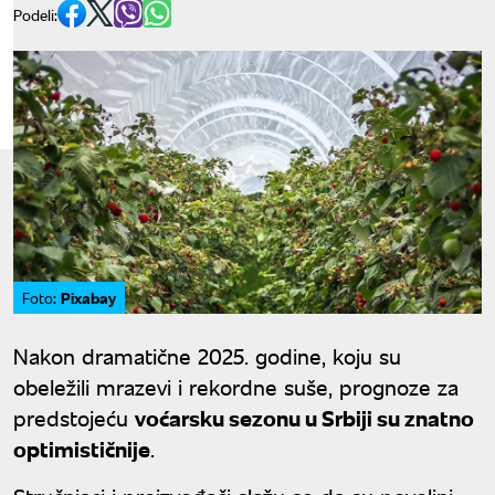
Podeli:
Pixabay
Foto:
Nakon dramatične 2025. godine, koju su
obeležili mrazevi i rekordne suše, prognoze za
predstojeću
voćarsku sezonu u Srbiji su znatno
optimističnije
.