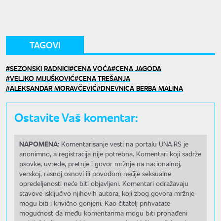
TAGOVI
SEZONSKI RADNICI
CENA VOĆA
CENA JAGODA
VELJKO MIJUŠKOVIĆ
CENA TREŠANJA
ALEKSANDAR MORAVČEVIĆ
DNEVNICA BERBA MALINA
Ostavite Vaš komentar:
NAPOMENA:
Komentarisanje vesti na portalu UNA.RS je
anonimno, a registracija nije potrebna. Komentari koji sadrže
psovke, uvrede, pretnje i govor mržnje na nacionalnoj,
verskoj, rasnoj osnovi ili povodom nečije seksualne
opredeljenosti neće biti objavljeni. Komentari odražavaju
stavove isključivo njihovih autora, koji zbog govora mržnje
mogu biti i krivično gonjeni. Kao čitatelj prihvatate
mogućnost da među komentarima mogu biti pronađeni