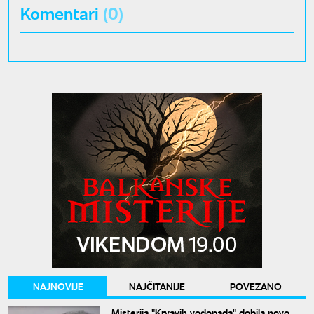
Komentari
(0)
NAJNOVIJE
NAJČITANIJE
POVEZANO
Misterija "Krvavih vodopada" dobila novo