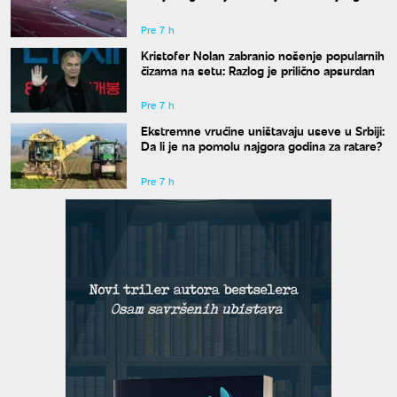
davanja krvi
Pre 7 h
Kristofer Nolan zabranio nošenje popularnih
čizama na setu: Razlog je prilično apsurdan
Pre 7 h
Ekstremne vrućine uništavaju useve u Srbiji:
Da li je na pomolu najgora godina za ratare?
Pre 7 h