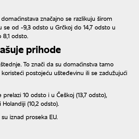
omaćinstava značajno se razlikuju širom
u se od -9,3 odsto u Grčkoj do 14,7 odsto u
 8,1 odsto.
ašuje prihode
štednje. To znači da su domaćinstva tamo
 koristeći postojeću ušteđevinu ili se zadužujući
relazi 10 odsto i u Češkoj (13,7 odsto),
 Holandiji (10,2 odsto).
e su iznad proseka EU.