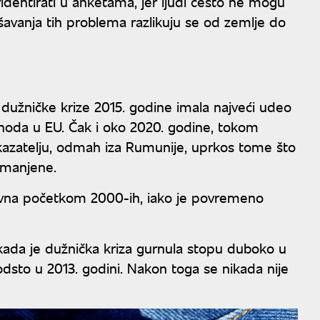
videntirati u anketama, jer ljudi često ne mogu
šavanja tih problema razlikuju se od zemlje do
 dužničke krize 2015. godine imala najveći udeo
rihoda u EU. Čak i oko 2020. godine, tokom
kazatelju, odmah iza Rumunije, uprkos tome što
smanjene.
tivna početkom 2000-ih, iako je povremeno
 kada je dužnička kriza gurnula stopu duboko u
dsto u 2013. godini. Nakon toga se nikada nije