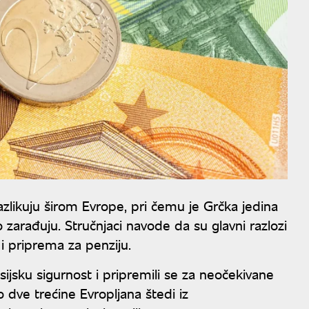
likuju širom Evrope, pri čemu je Grčka jedina
 zarađuju. Stručnjaci navode da su glavni razlozi
i priprema za penziju.
ansijsku sigurnost i pripremili se za neočekivane
 dve trećine Evropljana štedi iz