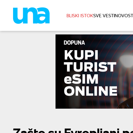
BLISKI ISTOK
SVE VESTI
NOVOST
Zašto su Evropljani p