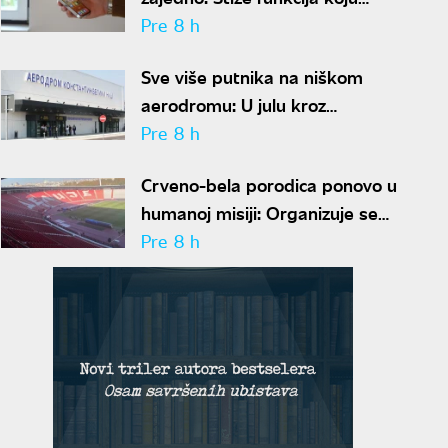
korisnici godinama čekaju
Pre 8 h
Sve više putnika na niškom
aerodromu: U julu kroz
"Konstantin Veliki" prošlo
Pre 8 h
gotovo 50.000 ljudi
Crveno-bela porodica ponovo u
humanoj misiji: Organizuje se
akcija dobrovoljnog davanja krvi
Pre 8 h