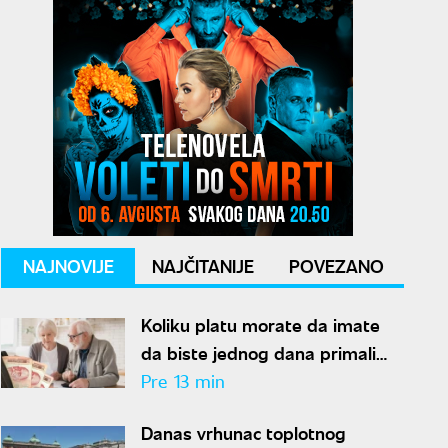
NAJNOVIJE
NAJČITANIJE
POVEZANO
Koliku platu morate da imate
da biste jednog dana primali
penziju od 100.000 dinara?
Pre 13 min
Danas vrhunac toplotnog