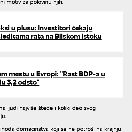
ni motiv za polovinu njih.
si u plusu: Investitori čekaju
sledicama rata na Bliskom istoku
om mestu u Evropi: "Rast BDP-a u
u 3,2 odsto"
 ljudi najviše štede i koliki deo svog
ju.
hoda domaćinstva koji se ne potroši na krajnju