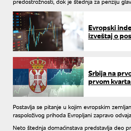
predostrožnosti, dok je štednja za penziju glav
Evropski indek
izveštaj o po
Srbija na prv
prvom kvartal
Postavlja se pitanje u kojim evropskim zemljama
raspoloživog prihoda Evropljani zapravo odvaja
Neto štednja domaćinstava predstavlja deo pri