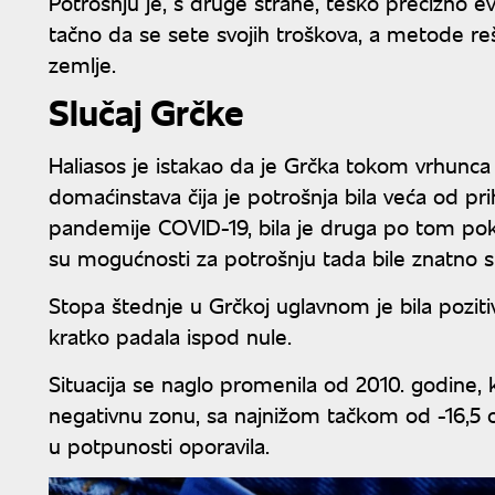
Potrošnju je, s druge strane, teško precizno e
tačno da se sete svojih troškova, a metode re
zemlje.
Slučaj Grčke
Haliasos je istakao da je Grčka tokom vrhunca
domaćinstava čija je potrošnja bila veća od p
pandemije COVID-19, bila je druga po tom po
su mogućnosti za potrošnju tada bile znatno 
Stopa štednje u Grčkoj uglavnom je bila pozi
kratko padala ispod nule.
Situacija se naglo promenila od 2010. godine,
negativnu zonu, sa najnižom tačkom od -16,5 o
u potpunosti oporavila.