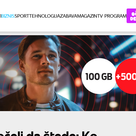
I
BIZNIS
SPORT
TEHNOLOGIJA
ZABAVA
MAGAZIN
TV PROGRAM
očeli da štede: Ko