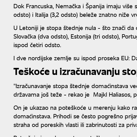
Dok Francuska, Nemačka i Španija imaju više st
odsto) i Italija (3,2 odsto) beleže znatno niže v
U Letoniji je stopa štednje nula - što znači d
Slovačka (dva odsto), Estonija (tri odsto), Portu
ispod četiri odsto.
I dve nordijske zemlje su ispod proseka EU: Dan
Teškoće u izračunavanju st
"Izračunavanje stopa štednje domaćinstava 
državama još teže - rekao je Majkl Haliasos, p
On je ukazao na poteškoće u merenju kako ras
domaćinstava. Prihodi se često pogrešno prijavl
straha od poreskih vlasti ili zabrinutosti za priv