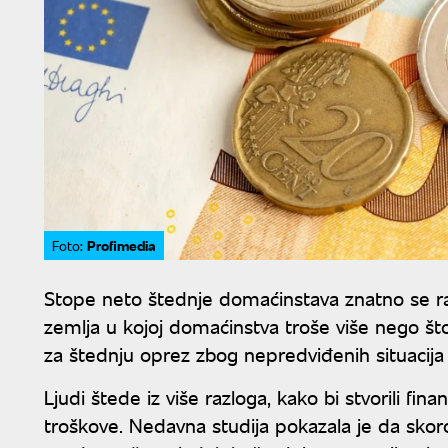
Profimedia
Foto:
Stope neto štednje domaćinstava znatno se raz
zemlja u kojoj domaćinstva troše više nego što
za štednju oprez zbog nepredviđenih situacija 
Ljudi štede iz više razloga, kako bi stvorili fin
troškove. Nedavna studija pokazala je da skoro