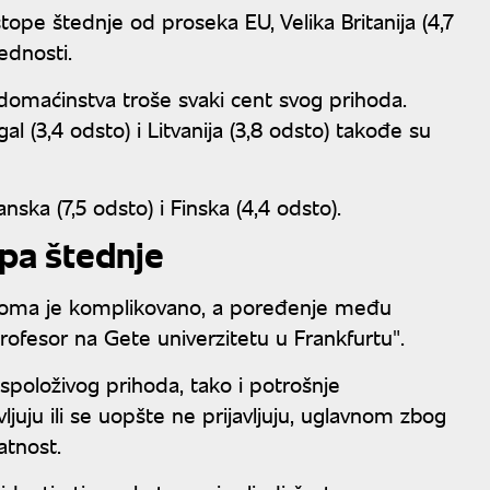
ope štednje od proseka EU, Velika Britanija (4,7
rednosti.
a domaćinstva troše svaki cent svog prihoda.
gal (3,4 odsto) i Litvanija (3,8 odsto) takođe su
ska (7,5 odsto) i Finska (4,4 odsto).
opa štednje
veoma je komplikovano, a poređenje među
rofesor na Gete univerzitetu u Frankfurtu".
položivog prihoda, tako i potrošnje
juju ili se uopšte ne prijavljuju, uglavnom zbog
atnost.