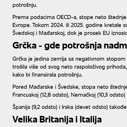
potrošnju.
Prema podacima OECD-a, stope neto štednje d
Evrope. Tokom 2024. ili 2025. godine kretale s
Švedskoj i Mađarskoj, dok je prosek EU iznosio
Grčka - gde potrošnja nadm
Grčka je jedina zemlja sa negativnom stopom 
trošila više od svog neto raspoloživog prihoda,
kako bi finansirala potrošnju.
Pored Mađarske i Švedske, stopa neto štednje p
Francuskoj (12,8 odsto), Nemačkoj (10,3 odsto) i
Španija (9,2 odsto) i Irska (devet odsto) takođ
Velika Britanija i Italija