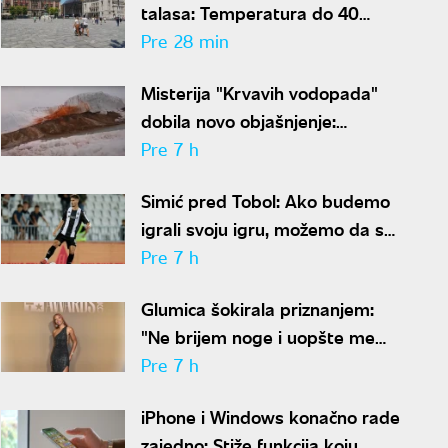
talasa: Temperatura do 40
stepeni, za vikend konačno stiže
Pre 28 min
osveženje
Misterija "Krvavih vodopada"
dobila novo objašnjenje:
Otkriven drevni ekosistem na
Pre 7 h
Antarktiku
Simić pred Tobol: Ako budemo
igrali svoju igru, možemo da se
nadamo najboljem
Pre 7 h
Glumica šokirala priznanjem:
"Ne brijem noge i uopšte me
nije sramota"
Pre 7 h
iPhone i Windows konačno rade
zajedno: Stiže funkcija koju