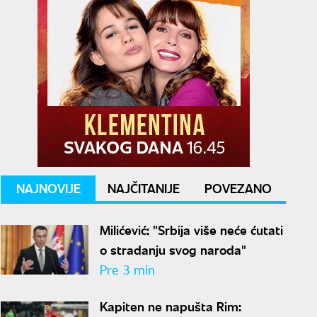
NAJNOVIJE
NAJČITANIJE
POVEZANO
Milićević: "Srbija više neće ćutati
o stradanju svog naroda"
Pre 3 min
Kapiten ne napušta Rim: