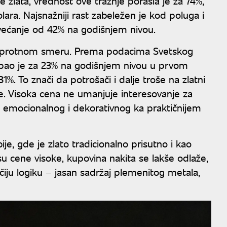
 zlata, vrednost ove tražnje porasla je za 74%,
lara. Najsnažniji rast zabeležen je kod poluga i
ovećanje od 42% na godišnjem nivou.
 suprotnom smeru. Prema podacima Svetskog
a pao je za 23% na godišnjem nivou u prvom
1%. To znači da potrošači i dalje troše na zlatni
ade. Visoka cena ne umanjuje interesovanje za
d emocionalnog i dekorativnog ka praktičnijem
je, gde je zlato tradicionalno prisutno i kao
su cene visoke, kupovina nakita se lakše odlaže,
iju logiku – jasan sadržaj plemenitog metala,