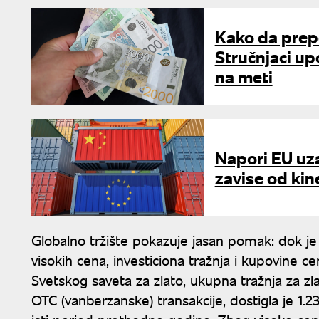
Kako da prep
Stručnjaci up
na meti
Napori EU uza
zavise od ki
Globalno tržište pokazuje jasan pomak: dok je
visokih cena, investiciona tražnja i kupovine
Svetskog saveta za zlato, ukupna tražnja za zl
OTC (vanberzanske) transakcije, dostigla je 1.2