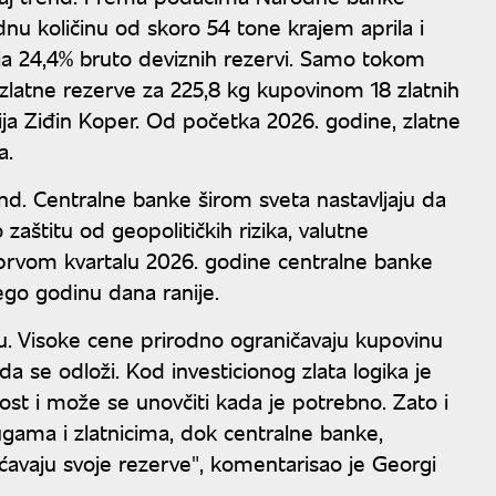
dnu količinu od skoro 54 tone krajem aprila i
vlja 24,4% bruto deviznih rezervi. Samo tokom
 zlatne rezerve za 225,8 kg kupovinom 18 zlatnih
a Ziđin Koper. Od početka 2026. godine, zlatne
a.
nd. Centralne banke širom sveta nastavljaju da
aštitu od geopolitičkih rizika, valutne
U prvom kvartalu 2026. godine centralne banke
nego godinu dana ranije.
ku. Visoke cene prirodno ograničavaju kupovinu
da se odloži. Kod investicionog zlata logika je
nost i može se unovčiti kada je potrebno. Zato i
ugama i zlatnicima, dok centralne banke,
ećavaju svoje rezerve", komentarisao je Georgi