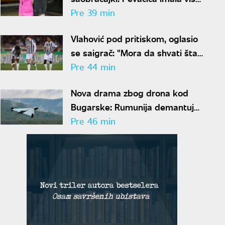
sreće
Pre 39 min
Vlahović pod pritiskom, oglasio
se saigrač: "Mora da shvati šta
želi i da se fokusira"
Pre 44 min
Nova drama zbog drona kod
Bugarske: Rumunija demantuje
da je letelica ušla iz njenog
Pre 46 min
vazdušnog prostora