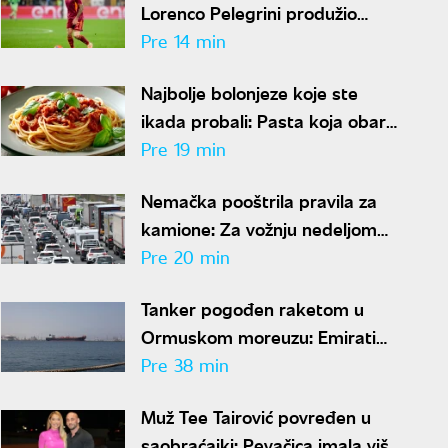
Lorenco Pelegrini produžio
ugovor sa Romom
Pre 14 min
Najbolje bolonjeze koje ste
ikada probali: Pasta koja obara
sa nogu
Pre 19 min
Nemačka pooštrila pravila za
kamione: Za vožnju nedeljom
kazna i do 570 evra
Pre 20 min
Tanker pogođen raketom u
Ormuskom moreuzu: Emirati
optužili Iran za napad
Pre 38 min
Muž Tee Tairović povređen u
saobraćajki: Pevačica imala više