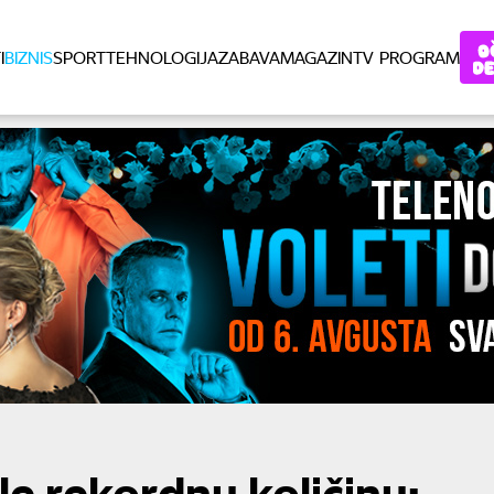
I
BIZNIS
SPORT
TEHNOLOGIJA
ZABAVA
MAGAZIN
TV PROGRAM
le rekordnu količinu: