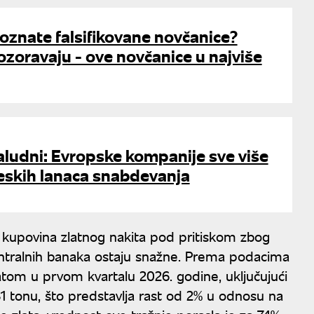
oznate falsifikovane novčanice?
ozoravaju - ove novčanice u najviše
ludni: Evropske kompanije sve više
neskih lanaca snabdevanja
 kupovina zlatnog nakita pod pritiskom zbog
 centralnih banaka ostaju snažne. Prema podacima
atom u prvom kvartalu 2026. godine, uključujući
31 tonu, što predstavlja rast od 2% u odnosu na