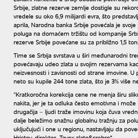
Srbije, zlatne rezerve zemlje dostigle su rekor
vredele su oko 6,9 milijardi evra, što predsta
aprila, Narodna banka Srbije povećala je svoje
poluga na domaćem tržištu od kompanije Srbij
rezerve Srbije povećane su za približno 1,5 ton
Time se Srbija svrstava u širi međunarodni tre
povećavaju udeo zlata u svojim rezervama kao z
neizvesnosti i zavisnosti od strane imovine. 
neto su kupile 244 tone zlata, što je 3% više 
"Kratkoročna korekcija cene ne menja širu sli
nakita, jer je ta odluka često emotivna i može 
drugačija – ljudi traže imovinu koja čuva vred
dalje beležimo snažnu globalnu tražnju za pol
uključujući i one u regionu, nastavljaju da pov
Hristov, direktor „Tavex zlato&srebro“.