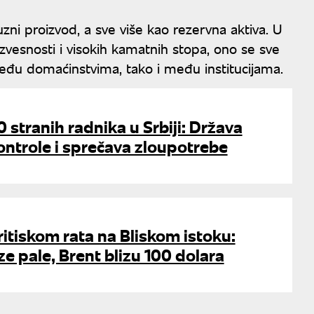
zni proizvod, a sve više kao rezervna aktiva. U
eizvesnosti i visokih kamatnih stopa, ono se sve
eđu domaćinstvima, tako i među institucijama.
 stranih radnika u Srbiji: Država
ontrole i sprečava zloupotrebe
ritiskom rata na Bliskom istoku:
e pale, Brent blizu 100 dolara