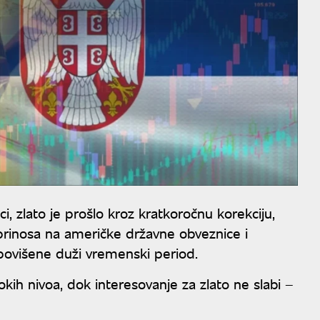
zlato je prošlo kroz kratkoročnu korekciju,
prinosa na američke državne obveznice i
povišene duži vremenski period.
isokih nivoa, dok interesovanje za zlato ne slabi –