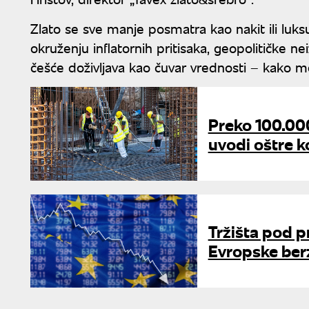
Zlato se sve manje posmatra kao nakit ili luksu
okruženju inflatornih pritisaka, geopolitičke n
češće doživljava kao čuvar vrednosti – kako m
Preko 100.000
uvodi oštre k
Tržišta pod p
Evropske berz