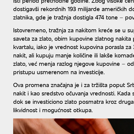
isti period prethodne godine. Zbog visoke cene
dostigavši rekordnih 193 milijarde američkih do
zlatnika, gde je tražnja dostigla 474 tone – p
Istovremeno, tražnja za nakitom kreće se u
saveta za zlato, obim kupovine zlatnog nakit
kvartalu, iako je vrednost kupovina porasla za 3
nakit, ali kupuju manje količine ili lakše kom
zlato, već menja razlog njegove kupovine – o
pristupu usmerenom na investicije.
Ova promena značajna je i za tržišta poput Srbi
nakit i kao sredstvo očuvanja vrednosti. Kada 
dok se investiciono zlato posmatra kroz drugač
likvidnost i mogućnost otkupa.