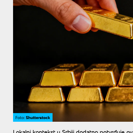
Shutterstock
Foto:
Lokalni kontekst u Srbiji dodatno potvrđuje 