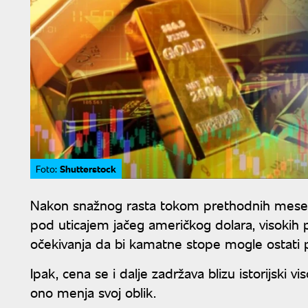
Shutterstock
Foto:
Nakon snažnog rasta tokom prethodnih meseci, 
pod uticajem jačeg američkog dolara, visokih 
očekivanja da bi kamatne stope mogle ostati 
Ipak, cena se i dalje zadržava blizu istorijski v
ono menja svoj oblik.