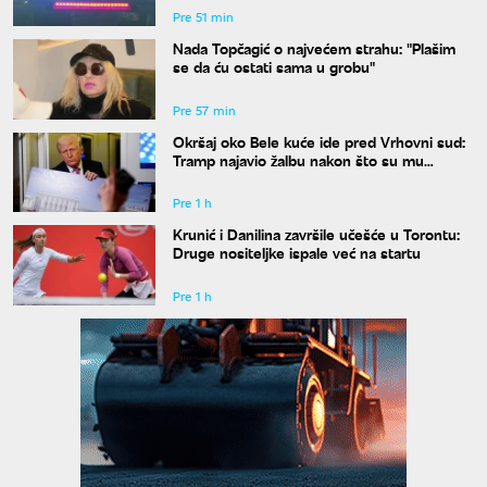
Pre 51 min
Nada Topčagić o najvećem strahu: "Plašim
se da ću ostati sama u grobu"
Pre 57 min
Okršaj oko Bele kuće ide pred Vrhovni sud:
Tramp najavio žalbu nakon što su mu
blokirani radovi
Pre 1 h
Krunić i Danilina završile učešće u Torontu:
Druge nositeljke ispale već na startu
Pre 1 h