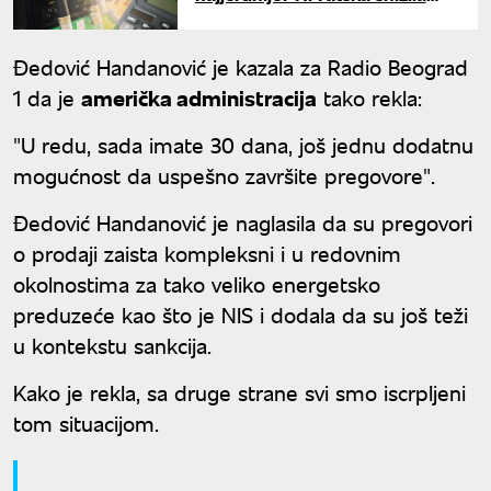
cene, evo gde je Srbija
Đedović Handanović je kazala za Radio Beograd
1 da je
američka administracija
tako rekla:
"U redu, sada imate 30 dana, još jednu dodatnu
mogućnost da uspešno završite pregovore".
Đedović Handanović je naglasila da su pregovori
o prodaji zaista kompleksni i u redovnim
okolnostima za tako veliko energetsko
preduzeće kao što je NIS i dodala da su još teži
u kontekstu sankcija.
Kako je rekla, sa druge strane svi smo iscrpljeni
tom situacijom.