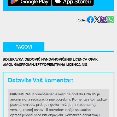
Podeli:
TAGOVI
DUBRAVKA ĐEDOVIĆ HANDANOVIĆ
NIS LICENCA OFAK
MOL GASPROMNJEFT
OPERATIVNA LICENCA NIS
Ostavite Vaš komentar:
NAPOMENA:
Komentarisanje vesti na portalu UNA.RS je
anonimno, a registracija nije potrebna. Komentari koji sadrže
psovke, uvrede, pretnje i govor mržnje na nacionalnoj,
verskoj, rasnoj osnovi ili povodom nečije seksualne
opredeljenosti neće biti objavljeni. Komentari odražavaju