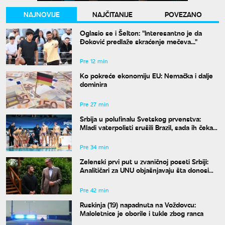
NAJNOVIJE
NAJČITANIJE
POVEZANO
Oglasio se i Šelton: "Interesantno je da
Đoković predlaže skraćenje mečeva..."
Pre 12 min
Ko pokreće ekonomiju EU: Nemačka i dalje
dominira
Pre 27 min
Srbija u polufinalu Svetskog prvenstva:
Mladi vaterpolisti srušili Brazil, sada ih čeka
Hrvatska
Pre 34 min
Zelenski prvi put u zvaničnoj poseti Srbiji:
Analitičari za UNU objašnjavaju šta donosi
susret u Beogradu i kako će reagovati
Moskva
Pre 42 min
Ruskinja (19) napadnuta na Voždovcu:
Maloletnice je oborile i tukle zbog ranca