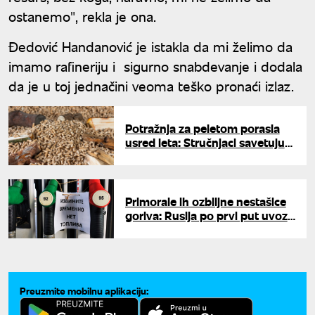
ostanemo", rekla je ona.
Đedović Handanović je istakla da mi želimo da
imamo rafineriju i sigurno snabdevanje i dodala
da je u toj jednačini veoma teško pronaći izlaz.
Potražnja za peletom porasla
usred leta: Stručnjaci savetuju
da ne čekate jesen
Primorale ih ozbiljne nestašice
goriva: Rusija po prvi put uvozi
benzin iz ove zemlje
Preuzmite mobilnu aplikaciju: