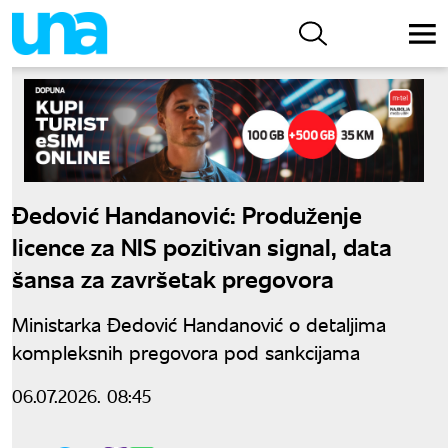
Đedović Handanović: Produženje
licence za NIS pozitivan signal, data
šansa za završetak pregovora
Ministarka Đedović Handanović o detaljima
kompleksnih pregovora pod sankcijama
06.07.2026. 08:45