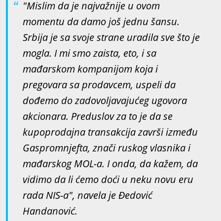
"Mislim da je najvažnije u ovom
momentu da damo još jednu šansu.
Srbija je sa svoje strane uradila sve što je
mogla. I mi smo zaista, eto, i sa
mađarskom kompanijom koja i
pregovara sa prodavcem, uspeli da
dođemo do zadovoljavajućeg ugovora
akcionara. Preduslov za to je da se
kupoprodajna transakcija završi između
Gaspromnjefta, znači ruskog vlasnika i
mađarskog MOL-a. I onda, da kažem, da
vidimo da li ćemo doći u neku novu eru
rada NIS-a", navela je Đedović
Handanović.