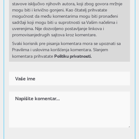
stavove isključivo njihovih autora, koji zbog govora mržnje
mogu biti i krivično gonjeni. Kao čitatelj prihvatate
mogućnost da među komentarima mogu biti pronađeni
sadržaji koji mogu biti u suprotnosti sa Vašim načelima i
uverenjima. Nije dozvoljeno postavljanje linkova i
promovisanjedrugih sajtova kroz komentare.
Svaki korisnik pre pisanja komentara mora se upoznati sa
Pravilima i uslovima korišćenja komentara. Slanjem
Politiku privatnosti.
komentara prihvatate