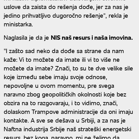
uslove da zaista do rešenja dođe, jer za nas je
jedino prihvatljivo dugoročno rešenje", rekla je
ministarka.
Naglasila je da je
NIS naš resurs i naša imovina.
"I zašto sad neko da dođe sa strane da nam
kaže: Vi to možete da imate ili vi to više ne
možete da imate? Znači, to su te dve velike sile
koje između sebe imaju svoje odnose,
nepovoljne u ovom momentu, pre svega
naravno zbog geopolitičkih okolnosti koje bez
obzira na to razgovaraju, i to vidimo, znači,
dolaskom Trampove administracije da oni imaju
kontakte. A sve se dešava u Srbiji, a za nas je
Naftna industrija Srbije naš strateški energetski
resurs, bez koga, naravno, mi ne želimo da