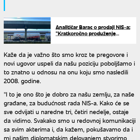
Analitičar Barac o prodaji NIS-a:
"Kratkoročno produženje
licenci ne ukazuje da su
pregovori pri kraju"
Kaže da je važno što smo kroz te pregovore i
novi ugovor uspeli da našu poziciju poboljšamo i
to znatno u odnosu na onu koju smo nasledili
2008. godine.
"I to je ono što je dobro za našu zemlju, za naše
građane, za budućnost rada NIS-a. Kako će se
sve odvijati u naredne tri, četiri nedelje, ostaje
da vidimo. Svakako smo u redovnoj komunikaciji
sa svim akterima i, da kažem, pokušavamo da i
mi našim diplomatskim delovanjem stvorimo