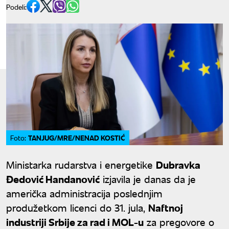
Podeli:
TANJUG/MRE/NENAD KOSTIĆ
Foto:
Ministarka rudarstva i energetike
Dubravka
Đedović Handanović
izjavila je danas da je
američka administracija poslednjim
produžetkom licenci do 31. jula,
Naftnoj
industriji Srbije za rad i MOL-u
za pregovore o