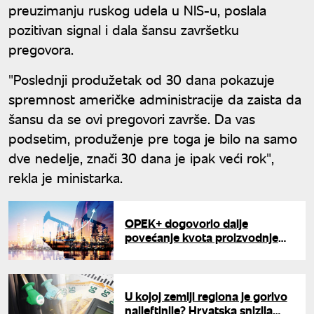
preuzimanju ruskog udela u NIS-u, poslala
pozitivan signal i dala šansu završetku
pregovora.
"Poslednji produžetak od 30 dana pokazuje
spremnost američke administracije da zaista da
šansu da se ovi pregovori završe. Da vas
podsetim, produženje pre toga je bilo na samo
dve nedelje, znači 30 dana je ipak veći rok",
rekla je ministarka.
OPEK+ dogovorio dalje
povećanje kvota proizvodnje
nafte: Od avgusta 188.000
barela dnevno
U kojoj zemlji regiona je gorivo
najjeftinije? Hrvatska snizila