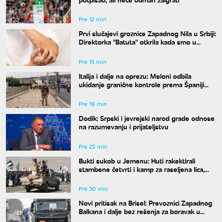
Pre 12 min
Prvi slučajevi groznice Zapadnog Nila u Srbiji:
Direktorka "Batuta" otkrila kada smo u
najvećem riziku od uboda
Pre 15 min
Italija i dalje na oprezu: Meloni odbila
ukidanje granične kontrole prema Španiji
pre 15. avgusta
Pre 19 min
Dodik: Srpski i jevrejski narod grade odnose
na razumevanju i prijateljstvu
Pre 25 min
Bukti sukob u Jemenu: Huti rakektirali
stambene četvrti i kamp za raseljena lica,
ima mrtvih i ranjenih
Pre 30 min
Novi pritisak na Brisel: Prevoznici Zapadnog
Balkana i dalje bez rešenja za boravak u
Šengenu