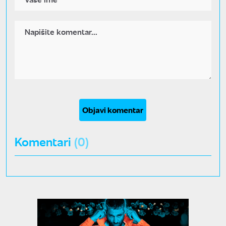
Objavi komentar
Komentari
(0)