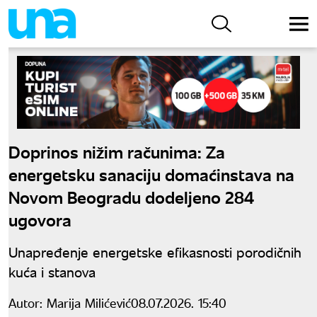
Doprinos nižim računima: Za
energetsku sanaciju domaćinstava na
Novom Beogradu dodeljeno 284
ugovora
Unapređenje energetske efikasnosti porodičnih
kuća i stanova
Autor:
Marija Milićević
08.07.2026. 15:40