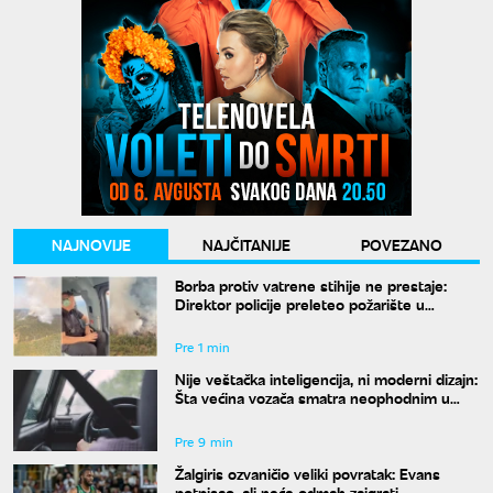
NAJNOVIJE
NAJČITANIJE
POVEZANO
Borba protiv vatrene stihije ne prestaje:
Direktor policije preleteo požarište u
Deliblatskoj peščari
Pre 1 min
Nije veštačka inteligencija, ni moderni dizajn:
Šta većina vozača smatra neophodnim u
svom autu?
Pre 9 min
Žalgiris ozvaničio veliki povratak: Evans
potpisao, ali neće odmah zaigrati