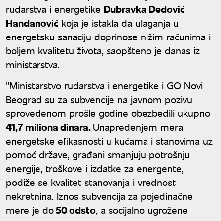
rudarstva i energetike
Dubravka Đedović
Handanović
koja je istakla da ulaganja u
energetsku sanaciju doprinose nižim računima i
boljem kvalitetu života, saopšteno je danas iz
ministarstva.
"Ministarstvo rudarstva i energetike i GO Novi
Beograd su za subvencije na javnom pozivu
sprovedenom prošle godine obezbedili ukupno
41,7 miliona dinara.
Unapređenjem mera
energetske efikasnosti u kućama i stanovima uz
pomoć države, građani smanjuju potrošnju
energije, troškove i izdatke za energente,
podiže se kvalitet stanovanja i vrednost
nekretnina. Iznos subvencija za pojedinačne
mere je do
50 odsto
, a socijalno ugrožene