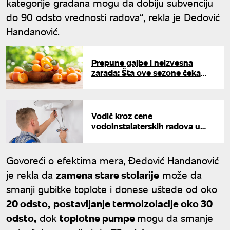
kategorije građana mogu da dobiju subvenciju
do 90 odsto vrednosti radova“, rekla je Đedović
Handanović.
Prepune gajbe i neizvesna
zarada: Šta ove sezone čeka
srpske voćare?
Vodič kroz cene
vodoinstalaterskih radova u
Srbiji: Koliko stvarno koštaju
popravke i zamene
Govoreći o efektima mera, Đedović Handanović
je rekla da
zamena stare stolarije
može da
smanji gubitke toplote i donese uštede od oko
20 odsto,
postavljanje termoizolacije oko 30
odsto,
dok
toplotne pumpe
mogu da smanje