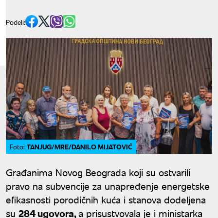
Podeli:
TANJUG/MRE/DANILO MIJATOVIĆ
Foto:
Građanima Novog Beograda koji su ostvarili
pravo na subvencije za unapređenje energetske
efikasnosti porodičnih kuća i stanova dodeljena
su
284 ugovora,
a prisustvovala je i ministarka