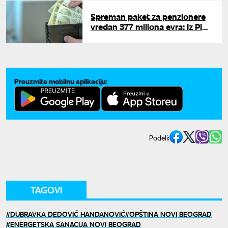
Spreman paket za penzionere
vredan 377 miliona evra: Iz PIO
fonda otkrili kada se očekuje
isplata
Preuzmite mobilnu aplikaciju:
Podeli:
TAGOVI
DUBRAVKA ĐEDOVIĆ HANDANOVIĆ
OPŠTINA NOVI BEOGRAD
ENERGETSKA SANACIJA NOVI BEOGRAD