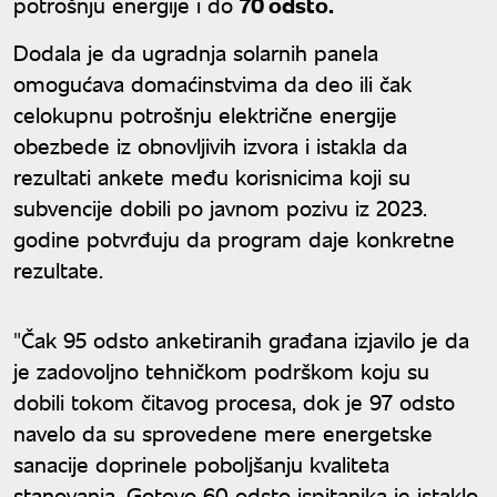
potrošnju energije i do
70 odsto.
Dodala je da ugradnja solarnih panela
omogućava domaćinstvima da deo ili čak
celokupnu potrošnju električne energije
obezbede iz obnovljivih izvora i istakla da
rezultati ankete među korisnicima koji su
subvencije dobili po javnom pozivu iz 2023.
godine potvrđuju da program daje konkretne
rezultate.
"Čak 95 odsto anketiranih građana izjavilo je da
je zadovoljno tehničkom podrškom koju su
dobili tokom čitavog procesa, dok je 97 odsto
navelo da su sprovedene mere energetske
sanacije doprinele poboljšanju kvaliteta
stanovanja. Gotovo 60 odsto ispitanika je istaklo