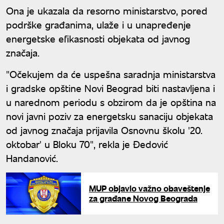
Ona je ukazala da resorno ministarstvo, pored
podrške građanima, ulaže i u unapređenje
energetske efikasnosti objekata od javnog
značaja.
"Očekujem da će uspešna saradnja ministarstva
i gradske opštine Novi Beograd biti nastavljena i
u narednom periodu s obzirom da je opština na
novi javni poziv za energetsku sanaciju objekata
od javnog značaja prijavila Osnovnu školu '20.
oktobar' u Bloku 70", rekla je Đedović
Handanović.
MUP objavio važno obaveštenje
za građane Novog Beograda