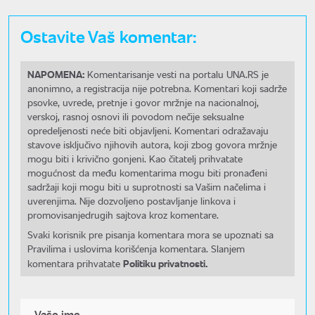
Ostavite Vaš komentar:
NAPOMENA:
Komentarisanje vesti na portalu UNA.RS je
anonimno, a registracija nije potrebna. Komentari koji sadrže
psovke, uvrede, pretnje i govor mržnje na nacionalnoj,
verskoj, rasnoj osnovi ili povodom nečije seksualne
opredeljenosti neće biti objavljeni. Komentari odražavaju
stavove isključivo njihovih autora, koji zbog govora mržnje
mogu biti i krivično gonjeni. Kao čitatelj prihvatate
mogućnost da među komentarima mogu biti pronađeni
sadržaji koji mogu biti u suprotnosti sa Vašim načelima i
uverenjima. Nije dozvoljeno postavljanje linkova i
promovisanjedrugih sajtova kroz komentare.
Svaki korisnik pre pisanja komentara mora se upoznati sa
Pravilima i uslovima korišćenja komentara. Slanjem
Politiku privatnosti.
komentara prihvatate