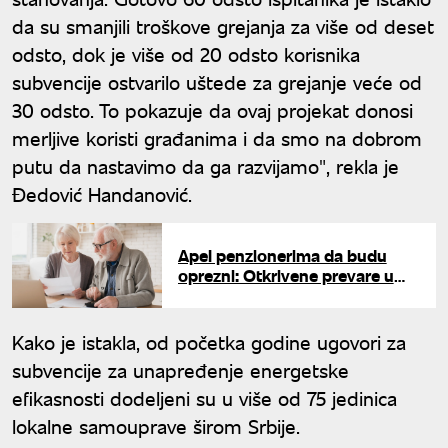
da su smanjili troškove grejanja za više od deset
odsto, dok je više od 20 odsto korisnika
subvencije ostvarilo uštede za grejanje veće od
30 odsto. To pokazuje da ovaj projekat donosi
merljive koristi građanima i da smo na dobrom
putu da nastavimo da ga razvijamo", rekla je
Đedović Handanović.
Apel penzionerima da budu
oprezni: Otkrivene prevare u
Srbiji, lažne firme falsifikuju
potpise
Kako je istakla, od početka godine ugovori za
subvencije za unapređenje energetske
efikasnosti dodeljeni su u više od 75 jedinica
lokalne samouprave širom Srbije.