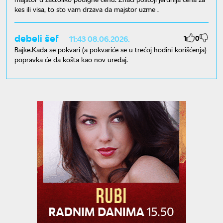
kes ili visa, to sto vam drzava da majstor uzme .
debeli šef
1
0
11:43 08.06.2026.
Bajke.Kada se pokvari (a pokvariće se u trećoj hodini korišćenja)
popravka će da košta kao nov uređaj.