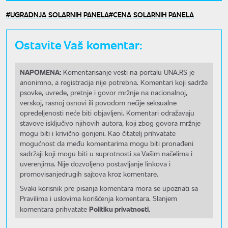
UGRADNJA SOLARNIH PANELA
CENA SOLARNIH PANELA
Ostavite Vaš komentar:
NAPOMENA:
Komentarisanje vesti na portalu UNA.RS je
anonimno, a registracija nije potrebna. Komentari koji sadrže
psovke, uvrede, pretnje i govor mržnje na nacionalnoj,
verskoj, rasnoj osnovi ili povodom nečije seksualne
opredeljenosti neće biti objavljeni. Komentari odražavaju
stavove isključivo njihovih autora, koji zbog govora mržnje
mogu biti i krivično gonjeni. Kao čitatelj prihvatate
mogućnost da među komentarima mogu biti pronađeni
sadržaji koji mogu biti u suprotnosti sa Vašim načelima i
uverenjima. Nije dozvoljeno postavljanje linkova i
promovisanjedrugih sajtova kroz komentare.
Svaki korisnik pre pisanja komentara mora se upoznati sa
Pravilima i uslovima korišćenja komentara. Slanjem
Politiku privatnosti.
komentara prihvatate