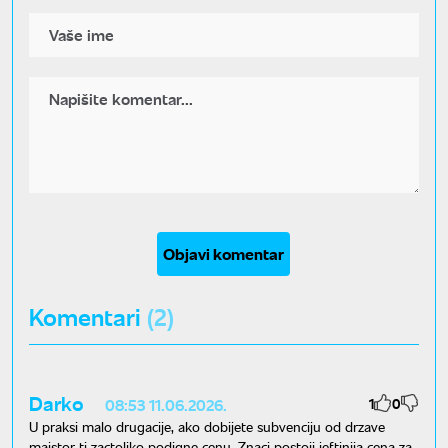
Objavi komentar
Komentari
(2)
Darko
1
0
08:53 11.06.2026.
U praksi malo drugacije, ako dobijete subvenciju od drzave
majstor ti zactoliko podigne cenu. Znaci postoji jeftinija cena za