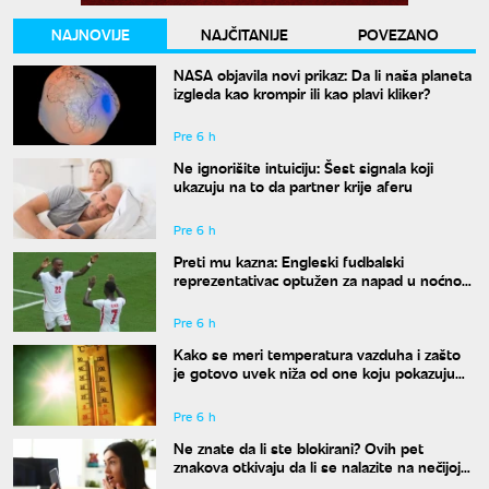
NAJNOVIJE
NAJČITANIJE
POVEZANO
NASA objavila novi prikaz: Da li naša planeta
izgleda kao krompir ili kao plavi kliker?
Pre 6 h
Ne ignorišite intuiciju: Šest signala koji
ukazuju na to da partner krije aferu
Pre 6 h
Preti mu kazna: Engleski fudbalski
reprezentativac optužen za napad u noćnom
klubu
Pre 6 h
Kako se meri temperatura vazduha i zašto
je gotovo uvek niža od one koju pokazuju
naši termometri
Pre 6 h
Ne znate da li ste blokirani? Ovih pet
znakova otkivaju da li se nalazite na nečijoj
"crnoj listi"