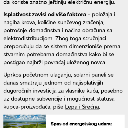
da koriste znatno jeftiniju električnu energiju.
Isplativost zavisi od više faktora
- položaja i
nagiba krova, količine sunčevog zračenja,
potrošnje domaćinstva i načina obračuna sa
elektrodistribucijom. Zbog toga stručnjaci
preporučuju da se sistem dimenzioniše prema
stvarnim potrebama domaćinstva kako bi se
postigao najbrži povraćaj uloženog novca.
Uprkos početnom ulaganju, solarni paneli se
danas smatraju jednom od najisplativijih
dugoročnih investicija za vlasnike kuća, posebno
uz dostupne subvencije i mogućnost statusa
kupca-proizvođača, piše
Lepa i Srećna
.
Spas od energetskog udara: