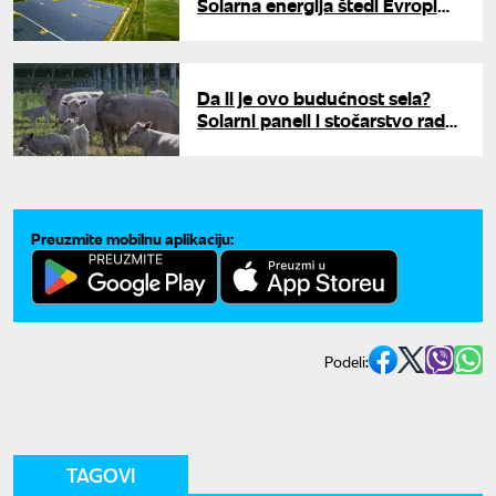
Solarna energija štedi Evropi
neverovatnih 100 miliona evra
dnevno
Da li je ovo budućnost sela?
Solarni paneli i stočarstvo rade
zajedno, model iz Amerike
menja pogled na poljoprivredu
Preuzmite mobilnu aplikaciju:
Podeli:
TAGOVI