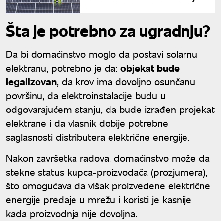
će biti drastično niži?
Šta je potrebno za ugradnju?
Da bi domaćinstvo moglo da postavi solarnu
elektranu, potrebno je da:
objekat bude
legalizovan
, da krov ima dovoljno osunčanu
površinu, da elektroinstalacije budu u
odgovarajućem stanju, da bude izrađen projekat
elektrane i da vlasnik dobije potrebne
saglasnosti distributera električne energije.
Nakon završetka radova, domaćinstvo može da
stekne status kupca-proizvođača (prozjumera),
što omogućava da višak proizvedene električne
energije predaje u mrežu i koristi je kasnije
kada proizvodnja nije dovoljna.