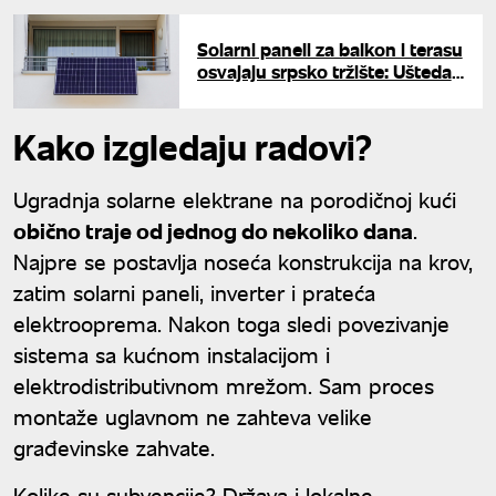
Solarni paneli za balkon i terasu
osvajaju srpsko tržište: Ušteda
na računima kreće odmah, a
nema mnogo ulaganja
Kako izgledaju radovi?
Ugradnja solarne elektrane na porodičnoj kući
obično traje od jednog do nekoliko dana
.
Najpre se postavlja noseća konstrukcija na krov,
zatim solarni paneli, inverter i prateća
elektrooprema. Nakon toga sledi povezivanje
sistema sa kućnom instalacijom i
elektrodistributivnom mrežom. Sam proces
montaže uglavnom ne zahteva velike
građevinske zahvate.
Kolike su subvencije? Država i lokalne