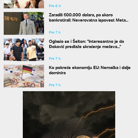
Pre 6 h
Zaradili 600.000 dolara, pa skoro
bankrotirali: Neverovatna ispovest Meta
Dejmona o paklu kroz koji je prošao
Pre 7 h
Oglasio se i Šelton: "Interesantno je da
Đoković predlaže skraćenje mečeva..."
Pre 7 h
Ko pokreće ekonomiju EU: Nemačka i dalje
dominira
Pre 7 h