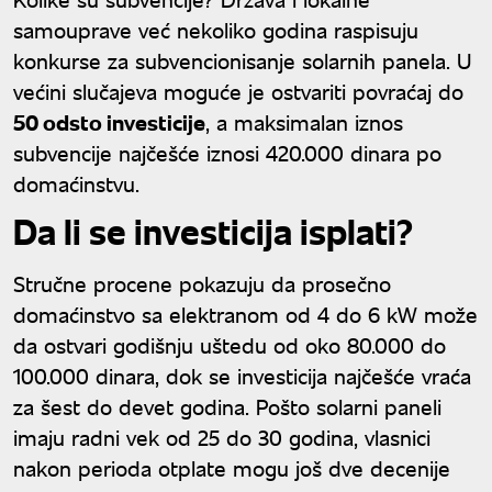
samouprave već nekoliko godina raspisuju
konkurse za subvencionisanje solarnih panela. U
većini slučajeva moguće je ostvariti povraćaj do
50 odsto investicije
, a maksimalan iznos
subvencije najčešće iznosi 420.000 dinara po
domaćinstvu.
Da li se investicija isplati?
Stručne procene pokazuju da prosečno
domaćinstvo sa elektranom od 4 do 6 kW može
da ostvari godišnju uštedu od oko 80.000 do
100.000 dinara, dok se investicija najčešće vraća
za šest do devet godina. Pošto solarni paneli
imaju radni vek od 25 do 30 godina, vlasnici
nakon perioda otplate mogu još dve decenije