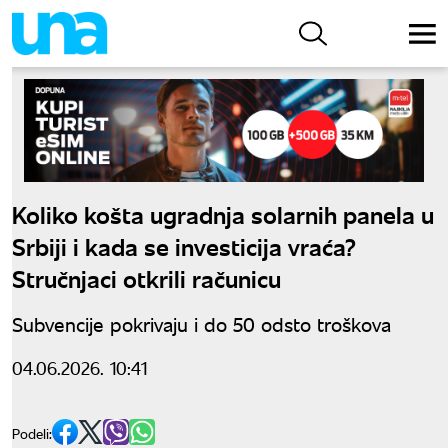
Koliko košta ugradnja solarnih panela u
Srbiji i kada se investicija vraća?
Stručnjaci otkrili računicu
Subvencije pokrivaju i do 50 odsto troškova
04.06.2026. 10:41
Podeli: