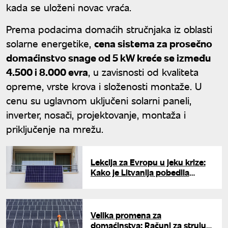
kada se uloženi novac vraća.
Prema podacima domaćih stručnjaka iz oblasti
solarne energetike,
cena sistema za prosečno
domaćinstvo snage od 5 kW kreće se između
4.500 i 8.000 evra
, u zavisnosti od kvaliteta
opreme, vrste krova i složenosti montaže. U
cenu su uglavnom uključeni solarni paneli,
inverter, nosači, projektovanje, montaža i
priključenje na mrežu.
Lekcija za Evropu u jeku krize:
Kako je Litvanija pobedila
zavisnost od ruskog gasa?
Velika promena za
domaćinstva: Računi za struju