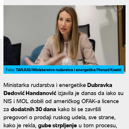
TANJUG/Ministarstvo rudarstva i energetike/Nenad Kostić
Foto:
Ministarka rudarstva i energetike
Dubravka
Đedović Handanović
izjavila je danas da iako su
NIS i MOL dobili od američkog OFAK-a licence
za
dodatnih 30 dana
kako bi se završili
pregovori o prodaji ruskog udela, sve strane,
kako je rekla,
gube strpljenje
u tom procesu,