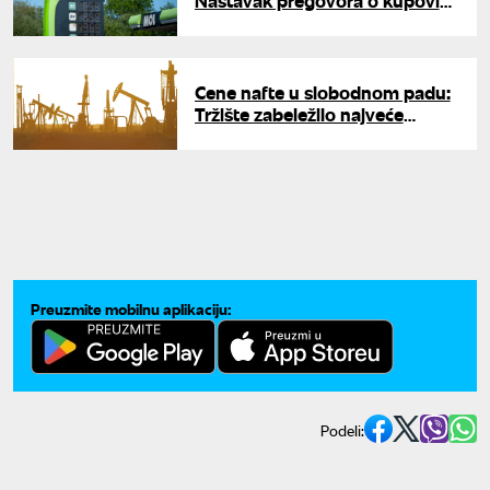
Nastavak pregovora o kupovini
ruskog udela u NIS-u do kraja
jula
Cene nafte u slobodnom padu:
Tržište zabeležilo najveće
pojeftinjenje od 2020. godine
Preuzmite mobilnu aplikaciju:
Podeli: