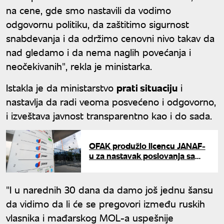
na cene, gde smo nastavili da vodimo
odgovornu politiku, da zaštitimo sigurnost
snabdevanja i da održimo cenovni nivo takav da
nad gledamo i da nema naglih povećanja i
neočekivanih", rekla je ministarka.
Istakla je da ministarstvo
prati situaciju
i
nastavlja da radi veoma posvećeno i odgovorno,
i izveštava javnost transparentno kao i do sada.
OFAK produžio licencu JANAF-
u za nastavak poslovanja sa
NIS-om: Rok trajanja do 31. jula
"I u narednih 30 dana da damo još jednu šansu
da vidimo da li će se pregovori između ruskih
vlasnika i mađarskog MOL-a uspešnije