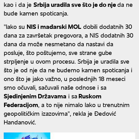
kao i da je
Srbija uradila sve što je do nje
da ne
bude kamen spoticanja.
"Iako su
NIS i mađarski MOL
dobili dodatnih 30
dana za završetak pregovora, a NIS dodatnih 30
dana da može nesmetano da nastavi da
posluje, što poštujemo, sve strane gube
strpljenje u ovom procesu. Srbija je uradila sve
što je od nje da ne budemo kamen spoticanja i
ono što je jako važno, u poslednjih 18 meseci
smo očuvali, sačuvali naše odnose i sa
Sjedinjenim Državama
i sa
Ruskom
Federacijom
, a to nije nimalo lako u trenutnim
geopolitičkim izazovima", rekla je Đedović
Handanović.