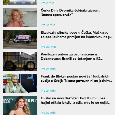
Pre 2 min
Ćerka Dina Dvornika šokirala izjavom:
"Jesam sponzoruša"
Pre 12 min
Eksplozija plinske boce u Čačku: Muškarac
sa opekotinama primljen na intenzivnu negu
Pre 20 min
Predložen pritvor za osumnjičene iz
Dobanovaca: Branili se ćutanjem o 85
kilograma narkotika
Pre 24 min
Frank de Bleker postao novi šef fudbalskih
sudija u Srbiji: "Nisam povezan ni sa jednim
klubom"
Pre 24 min
Ovako se nosi dekolte: Hajdi Klum u bež
haljini očitala lekciju iz stila, mreže se usijale
od komentara
Pre 32 min