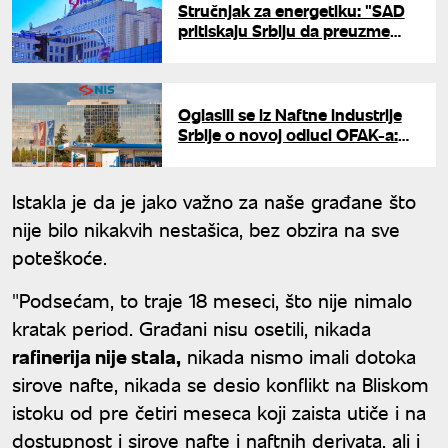
Stručnjak za energetiku: "SAD
pritiskaju Srbiju da preuzme
kontrolu nad NIS-om"
Oglasili se iz Naftne industrije
Srbije o novoj odluci OFAK-a:
"Omogućeno održavanje
poslovanja"
Istakla je da je jako važno za naše građane što
nije bilo nikakvih nestašica, bez obzira na sve
poteškoće.
"Podsećam, to traje 18 meseci, što nije nimalo
kratak period. Građani nisu osetili, nikada
rafinerija nije stala,
nikada nismo imali dotoka
sirove nafte, nikada se desio konflikt na Bliskom
istoku od pre četiri meseca koji zaista utiče i na
dostupnost i sirove nafte i naftnih derivata, ali i