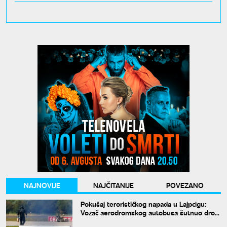
NAJNOVIJE
NAJČITANIJE
POVEZANO
Pokušaj terorističkog napada u Lajpcigu:
Vozač aerodromskog autobusa šutnuo dron
sa eksplozivom