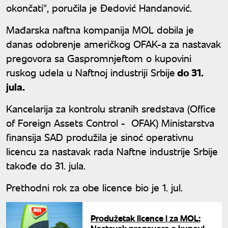
okončati", poručila je Đedović Handanović.
Mađarska naftna kompanija MOL dobila je
danas odobrenje američkog OFAK-a za nastavak
pregovora sa Gaspromnjeftom o kupovini
ruskog udela u Naftnoj industriji Srbije
do 31.
jula.
Kancelarija za kontrolu stranih sredstava (Office
of Foreign Assets Control - OFAK) Ministarstva
finansija SAD produžila je sinoć operativnu
licencu za nastavak rada Naftne industrije Srbije
takođe do 31. jula.
Prethodni rok za obe licence bio je 1. jul.
Produžetak licence i za MOL: