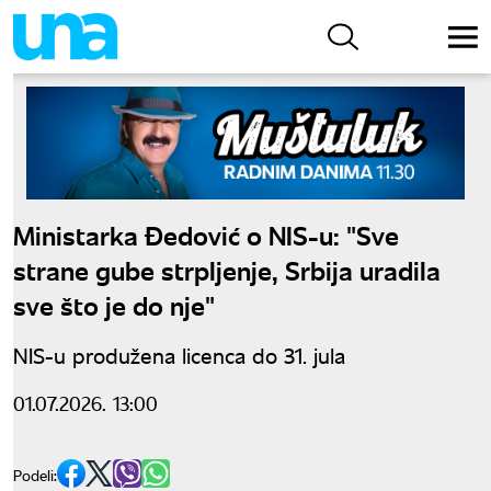
Ministarka Đedović o NIS-u: "Sve
strane gube strpljenje, Srbija uradila
sve što je do nje"
NIS-u produžena licenca do 31. jula
01.07.2026. 13:00
Podeli: