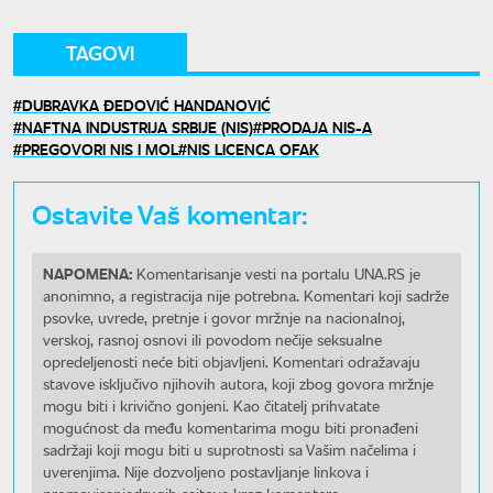
TAGOVI
DUBRAVKA ĐEDOVIĆ HANDANOVIĆ
NAFTNA INDUSTRIJA SRBIJE (NIS)
PRODAJA NIS-A
PREGOVORI NIS I MOL
NIS LICENCA OFAK
Ostavite Vaš komentar:
NAPOMENA:
Komentarisanje vesti na portalu UNA.RS je
anonimno, a registracija nije potrebna. Komentari koji sadrže
psovke, uvrede, pretnje i govor mržnje na nacionalnoj,
verskoj, rasnoj osnovi ili povodom nečije seksualne
opredeljenosti neće biti objavljeni. Komentari odražavaju
stavove isključivo njihovih autora, koji zbog govora mržnje
mogu biti i krivično gonjeni. Kao čitatelj prihvatate
mogućnost da među komentarima mogu biti pronađeni
sadržaji koji mogu biti u suprotnosti sa Vašim načelima i
uverenjima. Nije dozvoljeno postavljanje linkova i