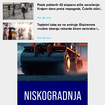
Posle paklenih 42 stepena stiže osveženje:
Krajem dana prete nepogode, Čubrilo otkrio
kada se završava toplotni talas
Pre 36 min
Toplotni talas se ne smiruje: Ekstremne
vrućine obaraju rekorde širom centralne i
istočne Evrope
Pre 40 min