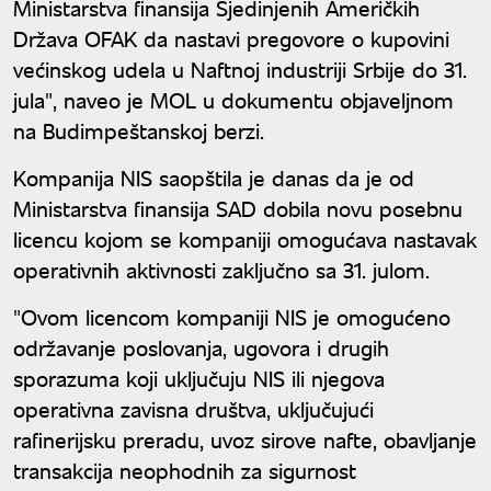
Ministarstva finansija Sjedinjenih Američkih
Država OFAK da nastavi pregovore o kupovini
većinskog udela u Naftnoj industriji Srbije do 31.
jula", naveo je MOL u dokumentu objaveljnom
na Budimpeštanskoj berzi.
Kompanija NIS saopštila je danas da je od
Ministarstva finansija SAD dobila novu posebnu
licencu kojom se kompaniji omogućava nastavak
operativnih aktivnosti zaključno sa 31. julom.
"Ovom licencom kompaniji NIS je omogućeno
održavanje poslovanja, ugovora i drugih
sporazuma koji uključuju NIS ili njegova
operativna zavisna društva, uključujući
rafinerijsku preradu, uvoz sirove nafte, obavljanje
transakcija neophodnih za sigurnost