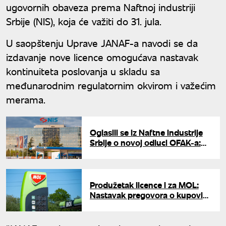
ugovornih obaveza prema Naftnoj industriji
Srbije (NIS), koja će važiti do 31. jula.
U saopštenju Uprave JANAF-a navodi se da
izdavanje nove licence omogućava nastavak
kontinuiteta poslovanja u skladu sa
međunarodnim regulatornim okvirom i važećim
merama.
Oglasili se iz Naftne industrije
Srbije o novoj odluci OFAK-a:
"Omogućeno održavanje
poslovanja"
Produžetak licence i za MOL:
Nastavak pregovora o kupovini
ruskog udela u NIS-u do kraja
jula