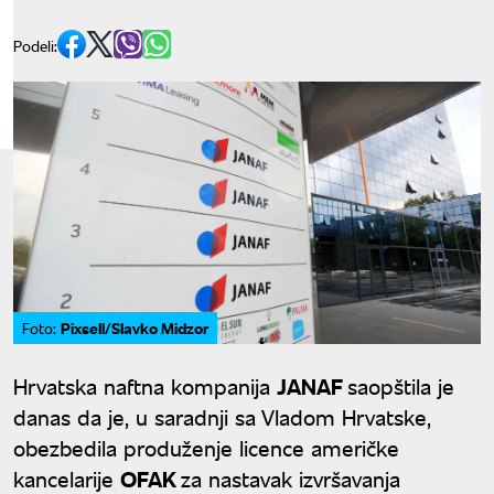
Podeli:
Pixsell/Slavko Midzor
Foto:
Hrvatska naftna kompanija
JANAF
saopštila je
danas da je, u saradnji sa Vladom Hrvatske,
obezbedila produženje licence američke
kancelarije
OFAK
za nastavak izvršavanja