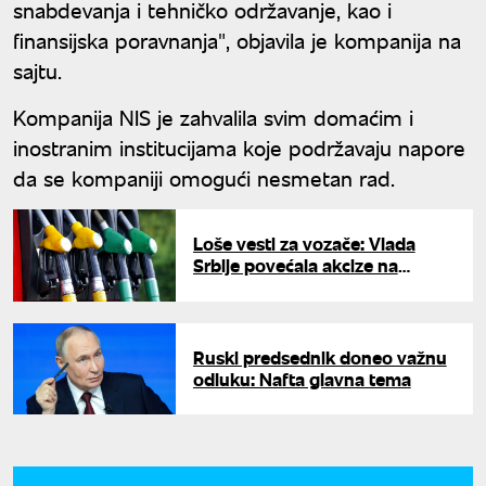
snabdevanja i tehničko održavanje, kao i
finansijska poravnanja", objavila je kompanija na
sajtu.
Kompanija NIS je zahvalila svim domaćim i
inostranim institucijama koje podržavaju napore
da se kompaniji omogući nesmetan rad.
Loše vesti za vozače: Vlada
Srbije povećala akcize na
gorivo, evo novih iznosa za
dizel i benzin
Ruski predsednik doneo važnu
odluku: Nafta glavna tema