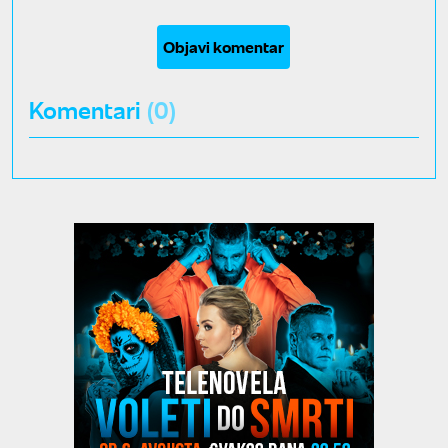
Objavi komentar
Komentari
(0)