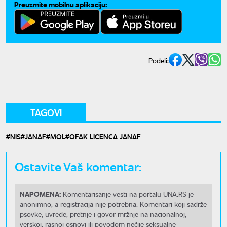
Preuzmite mobilnu aplikaciju:
Podeli:
TAGOVI
NIS
JANAF
MOL
OFAK LICENCA JANAF
Ostavite Vaš komentar:
NAPOMENA:
Komentarisanje vesti na portalu UNA.RS je
anonimno, a registracija nije potrebna. Komentari koji sadrže
psovke, uvrede, pretnje i govor mržnje na nacionalnoj,
verskoj, rasnoj osnovi ili povodom nečije seksualne