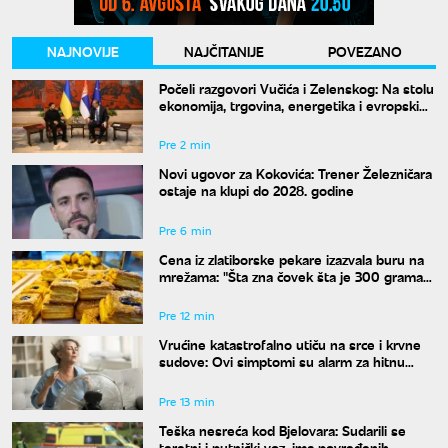
NAJNOVIJE
NAJČITANIJE
POVEZANO
Počeli razgovori Vučića i Zelenskog: Na stolu
ekonomija, trgovina, energetika i evropski
put
Pre 2 min
Novi ugovor za Kokovića: Trener Železničara
ostaje na klupi do 2028. godine
Pre 6 min
Cena iz zlatiborske pekare izazvala buru na
mrežama: "Šta zna čovek šta je 300 grama
žužua"
Pre 12 min
Vrućine katastrofalno utiču na srce i krvne
sudove: Ovi simptomi su alarm za hitnu
reakciju
Pre 13 min
Teška nesreća kod Bjelovara: Sudarili se
teretni i putnički voz, ima povređenih