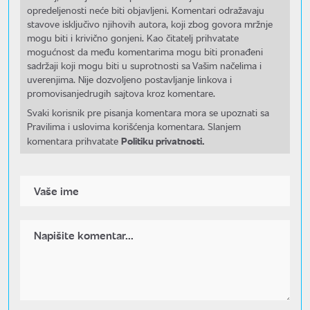
opredeljenosti neće biti objavljeni. Komentari odražavaju
stavove isključivo njihovih autora, koji zbog govora mržnje
mogu biti i krivično gonjeni. Kao čitatelj prihvatate
mogućnost da među komentarima mogu biti pronađeni
sadržaji koji mogu biti u suprotnosti sa Vašim načelima i
uverenjima. Nije dozvoljeno postavljanje linkova i
promovisanjedrugih sajtova kroz komentare.
Svaki korisnik pre pisanja komentara mora se upoznati sa
Pravilima i uslovima korišćenja komentara. Slanjem
Politiku privatnosti.
komentara prihvatate