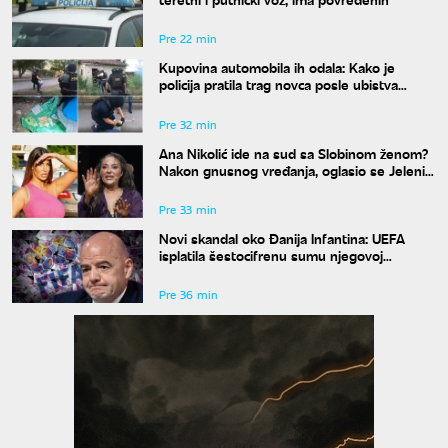
Pre 22 min
Kupovina automobila ih odala: Kako je
policija pratila trag novca posle ubistva
piljara (73) na Karaburmi
Pre 32 min
Ana Nikolić ide na sud sa Slobinom ženom?
Nakon gnusnog vređanja, oglasio se Jelenin
advokat
Pre 33 min
Novi skandal oko Đanija Infantina: UEFA
isplatila šestocifrenu sumu njegovoj
navodnoj ljubavnici
Pre 36 min