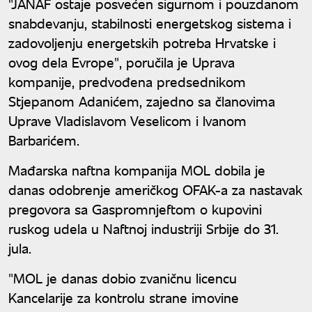
"JANAF ostaje posvećen sigurnom i pouzdanom
snabdevanju, stabilnosti energetskog sistema i
zadovoljenju energetskih potreba Hrvatske i
ovog dela Evrope", poručila je Uprava
kompanije, predvođena predsednikom
Stjepanom Adanićem, zajedno sa članovima
Uprave Vladislavom Veselicom i Ivanom
Barbarićem.
Mađarska naftna kompanija MOL dobila je
danas odobrenje američkog OFAK-a za nastavak
pregovora sa Gaspromnjeftom o kupovini
ruskog udela u Naftnoj industriji Srbije do 31.
jula.
"MOL je danas dobio zvaničnu licencu
Kancelarije za kontrolu strane imovine