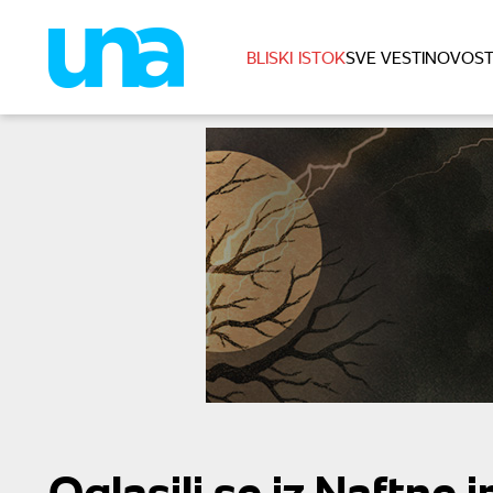
BLISKI ISTOK
SVE VESTI
NOVOST
Oglasili se iz Naftne i