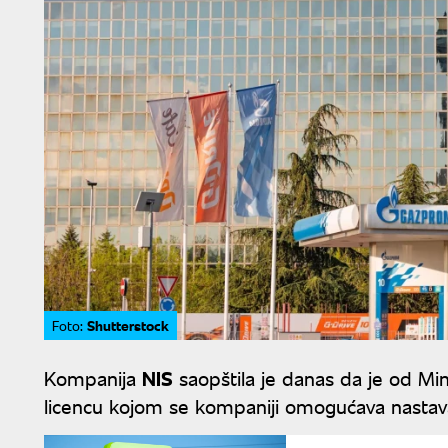
Shutterstock
Foto:
Kompanija
NIS
saopštila je danas da je od Min
licencu kojom se kompaniji omogućava nastavak