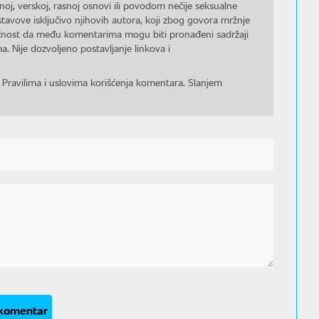
noj, verskoj, rasnoj osnovi ili povodom nečije seksualne
stavove isključivo njihovih autora, koji zbog govora mržnje
gućnost da među komentarima mogu biti pronađeni sadržaji
a. Nije dozvoljeno postavljanje linkova i
 Pravilima i uslovima korišćenja komentara. Slanjem
 komentar