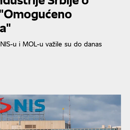
: "Omogućeno
a"
 NIS-u i MOL-u važile su do danas