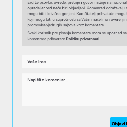
sadrže psovke, uvrede, pretnje i govor mržnje na nacional
opredeljenosti neće biti objavljeni. Komentari odražavaju 
mogu biti i krivično gonjeni. Kao čitatelj prihvatate mo
koji mogu biti u suprotnosti sa Vašim načelima i uverenjim
promovisanjedrugih sajtova kroz komentare.
Svaki korisnik pre pisanja komentara mora se upoznati sa
Politiku privatnosti.
komentara prihvatate
Objavi