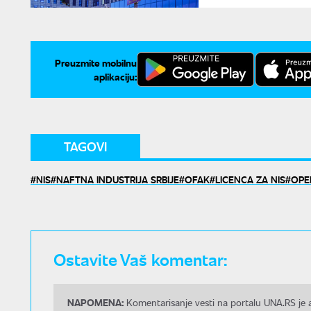
Preuzmite mobilnu
aplikaciju:
TAGOVI
NIS
NAFTNA INDUSTRIJA SRBIJE
OFAK
LICENCA ZA NIS
OPE
Ostavite Vaš komentar:
NAPOMENA:
Komentarisanje vesti na portalu UNA.RS je a