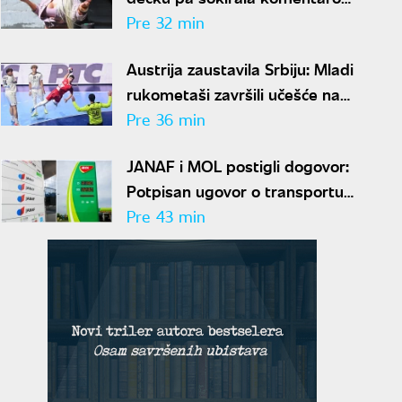
o Seki Aleksić: "Nije mi
Pre 32 min
iznenađenje"
Austrija zaustavila Srbiju: Mladi
rukometaši završili učešće na
Evropskom prvenstvu
Pre 36 min
JANAF i MOL postigli dogovor:
Potpisan ugovor o transportu
više od dva miliona tona nafte
Pre 43 min