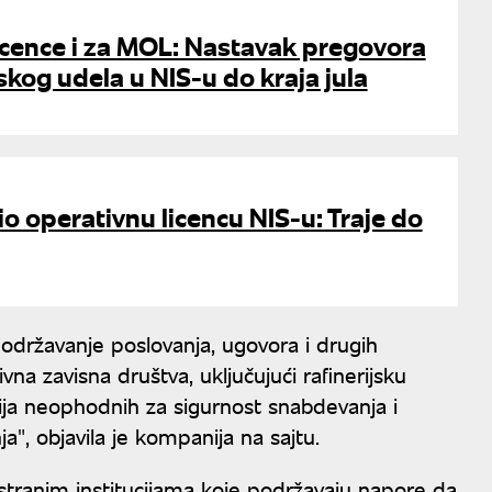
icence i za MOL: Nastavak pregovora
skog udela u NIS-u do kraja jula
 operativnu licencu NIS-u: Traje do
državanje poslovanja, ugovora i drugih
vna zavisna društva, uključujući rafinerijsku
cija neophodnih za sigurnost snabdevanja i
a", objavila je kompanija na sajtu.
stranim institucijama koje podržavaju napore da