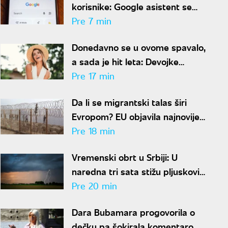
korisnike: Google asistent se
gasi, poznat tačan datum
Pre 7 min
Donedavno se u ovome spavalo,
a sada je hit leta: Devojke
masovno kupuju komad koji su
Pre 17 min
nekada krile ispod odeće
Da li se migrantski talas širi
Evropom? EU objavila najnovije
informacije
Pre 18 min
Vremenski obrt u Srbiji: U
naredna tri sata stižu pljuskovi,
grmljavina i olujni vetar
Pre 20 min
Dara Bubamara progovorila o
dečku pa šokirala komentarom