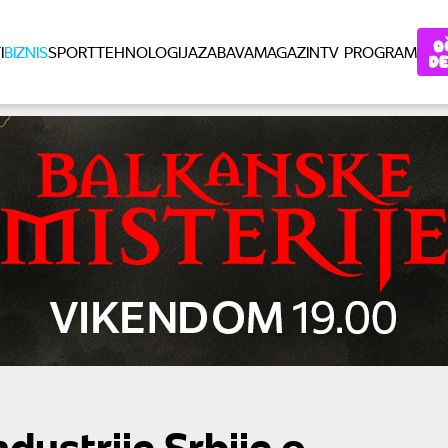
I
BIZNIS
SPORT
TEHNOLOGIJA
ZABAVA
MAGAZIN
TV PROGRAM
ndustrije Srbije o