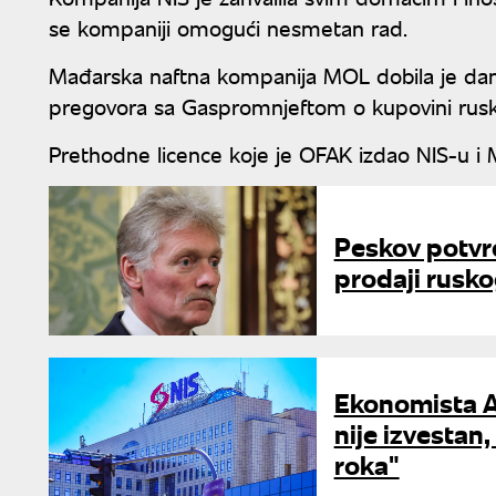
se kompaniji omogući nesmetan rad.
Mađarska naftna kompanija MOL dobila je da
pregovora sa Gaspromnjeftom o kupovini ruskog 
Prethodne licence koje je OFAK izdao NIS-u i 
Peskov potvr
prodaji rusko
Ekonomista Ać
nije izvestan
roka"