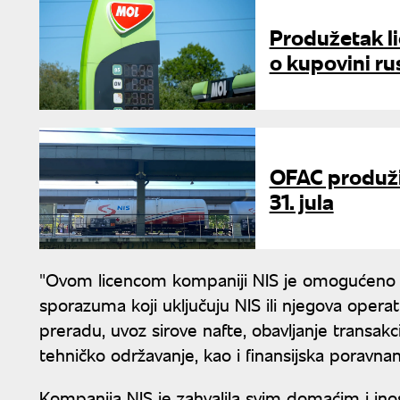
Produžetak l
o kupovini ru
OFAC produžio
31. jula
"Ovom licencom kompaniji NIS je omogućeno o
sporazuma koji uključuju NIS ili njegova operati
preradu, uvoz sirove nafte, obavljanje transak
tehničko održavanje, kao i finansijska poravnanj
Kompanija NIS je zahvalila svim domaćim i ino