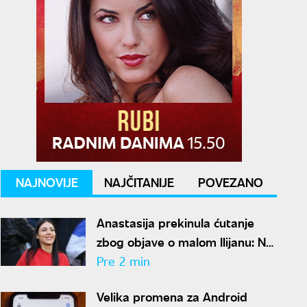
NAJNOVIJE
NAJČITANIJE
POVEZANO
Anastasija prekinula ćutanje
zbog objave o malom Ilijanu: Na
ove reči zaove morala je da
Pre 2 min
odgovori
Velika promena za Android