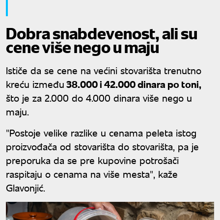
Dobra snabdevenost, ali su
cene više nego u maju
Ističe da se cene na većini stovarišta trenutno
kreću između
38.000 i 42.000 dinara po toni,
što je za 2.000 do 4.000 dinara više nego u
maju.
"Postoje velike razlike u cenama peleta istog
proizvođača od stovarišta do stovarišta, pa je
preporuka da se pre kupovine potrošači
raspitaju o cenama na više mesta", kaže
Glavonjić.