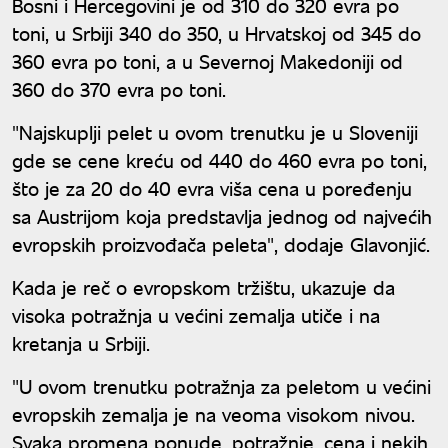
Bosni i Hercegovini je od 310 do 320 evra po
toni, u Srbiji 340 do 350, u Hrvatskoj od 345 do
360 evra po toni, a u Severnoj Makedoniji od
360 do 370 evra po toni.
"Najskuplji pelet u ovom trenutku je u Sloveniji
gde se cene kreću od 440 do 460 evra po toni,
što je za 20 do 40 evra viša cena u poređenju
sa Austrijom koja predstavlja jednog od najvećih
evropskih proizvođača peleta", dodaje Glavonjić.
Kada je reč o evropskom tržištu, ukazuje da
visoka potražnja u većini zemalja utiče i na
kretanja u Srbiji.
"U ovom trenutku potražnja za peletom u većini
evropskih zemalja je na veoma visokom nivou.
Svaka promena ponude, potražnje, cena i nekih