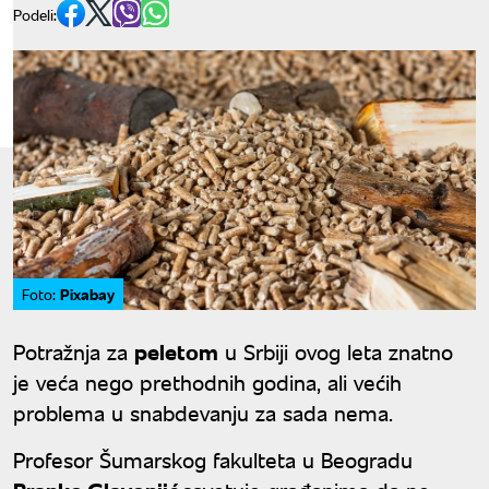
Podeli:
Pixabay
Foto:
Potražnja za
peletom
u Srbiji ovog leta znatno
je veća nego prethodnih godina, ali većih
problema u snabdevanju za sada nema.
Profesor Šumarskog fakulteta u Beogradu