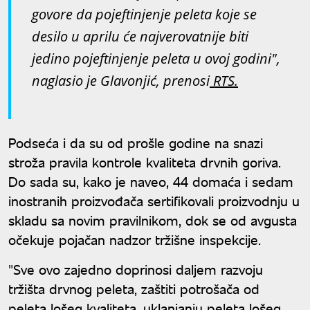
govore da pojeftinjenje peleta koje se
desilo u aprilu će najverovatnije biti
jedino pojeftinjenje peleta u ovoj godini",
naglasio je Glavonjić, prenosi
RTS.
Podseća i da su od prošle godine na snazi
stroža pravila kontrole kvaliteta drvnih goriva.
Do sada su, kako je naveo, 44 domaća i sedam
inostranih proizvođača sertifikovali proizvodnju u
skladu sa novim pravilnikom, dok se od avgusta
očekuje pojačan nadzor tržišne inspekcije.
"Sve ovo zajedno doprinosi daljem razvoju
tržišta drvnog peleta, zaštiti potrošača od
peleta lošeg kvaliteta, uklanjanju peleta lošeg