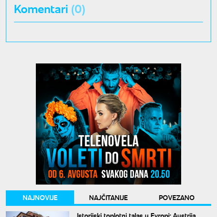
Komentari
(0)
NAJNOVIJE
NAJČITANIJE
POVEZANO
Istorijski toplotni talas u Evropi: Austrija