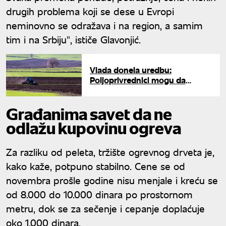
drugih problema koji se dese u Evropi
neminovno se odražava i na region, a samim
tim i na Srbiju", ističe Glavonjić.
Vlada donela uredbu:
Poljoprivrednici mogu da
kupuju dizel za 184 dinara na
svim pumpama
Građanima savet da ne
odlažu kupovinu ogreva
Za razliku od peleta, tržište ogrevnog drveta je,
kako kaže, potpuno stabilno. Cene se od
novembra prošle godine nisu menjale i kreću se
od 8.000 do 10.000 dinara po prostornom
metru, dok se za sečenje i cepanje doplaćuje
oko 1.000 dinara.