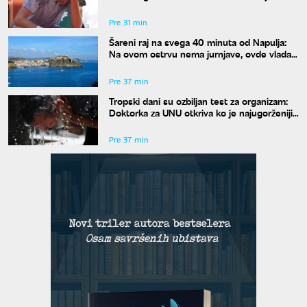
Pre 31 min
Šareni raj na svega 40 minuta od Napulja:
Na ovom ostrvu nema jurnjave, ovde vlada
čuveno "la dolce far niente"
Pre 37 min
Tropski dani su ozbiljan test za organizam:
Doktorka za UNU otkriva ko je najugorženiji i
kako se zaštititi
Pre 37 min