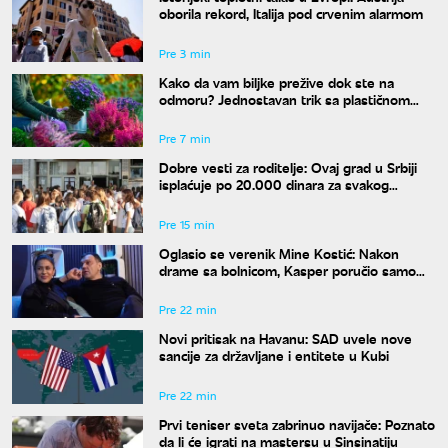
oborila rekord, Italija pod crvenim alarmom
Pre 3 min
Kako da vam biljke prežive dok ste na
odmoru? Jednostavan trik sa plastičnom
kesom učiniće čuda za vaše cveće
Pre 7 min
Dobre vesti za roditelje: Ovaj grad u Srbiji
isplaćuje po 20.000 dinara za svakog
osnovca
Pre 15 min
Oglasio se verenik Mine Kostić: Nakon
drame sa bolnicom, Kasper poručio samo
jedno
Pre 22 min
Novi pritisak na Havanu: SAD uvele nove
sancije za državljane i entitete u Kubi
Pre 22 min
Prvi teniser sveta zabrinuo navijače: Poznato
da li će igrati na mastersu u Sinsinatiju