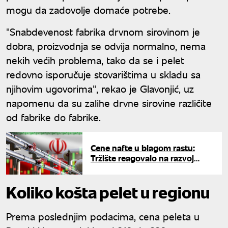
mogu da zadovolje domaće potrebe.
"Snabdevenost fabrika drvnom sirovinom je
dobra, proizvodnja se odvija normalno, nema
nekih većih problema, tako da se i pelet
redovno isporučuje stovarištima u skladu sa
njihovim ugovorima", rekao je Glavonjić, uz
napomenu da su zalihe drvne sirovine različite
od fabrike do fabrike.
Cene nafte u blagom rastu:
Tržište reagovalo na razvoj
pregovora SAD i Irana
Koliko košta pelet u regionu
Prema poslednjim podacima, cena peleta u