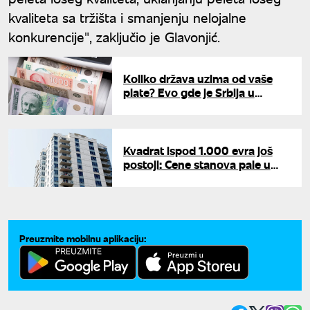
kvaliteta sa tržišta i smanjenju nelojalne
konkurencije", zaključio je Glavonjić.
Koliko država uzima od vaše
plate? Evo gde je Srbija u
odnosu na Evropu
Kvadrat ispod 1.000 evra još
postoji: Cene stanova pale u
nekoliko gradova Srbije
Preuzmite mobilnu aplikaciju: