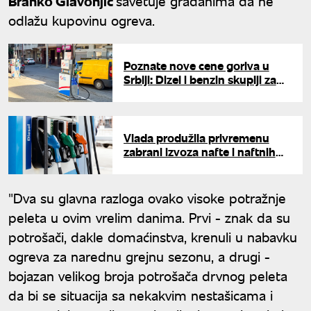
Branko Glavonjić
savetuje građanima da ne
odlažu kupovinu ogreva.
Poznate nove cene goriva u
Srbiji: Dizel i benzin skuplji za
dva dinara
Vlada produžila privremenu
zabrani izvoza nafte i naftnih
derivata do 31. jula
"Dva su glavna razloga ovako visoke potražnje
peleta u ovim vrelim danima. Prvi - znak da su
potrošači, dakle domaćinstva, krenuli u nabavku
ogreva za narednu grejnu sezonu, a drugi -
bojazan velikog broja potrošača drvnog peleta
da bi se situacija sa nekakvim nestašicama i