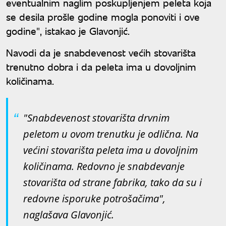
eventualnim naglim poskupljenjem peleta koja
se desila prošle godine mogla ponoviti i ove
godine", istakao je Glavonjić.
Navodi da je snabdevenost većih stovarišta
trenutno dobra i da peleta ima u dovoljnim
količinama.
"Snabdevenost stovarišta drvnim
peletom u ovom trenutku je odlična. Na
većini stovarišta peleta ima u dovoljnim
količinama. Redovno je snabdevanje
stovarišta od strane fabrika, tako da su i
redovne isporuke potrošačima",
naglašava Glavonjić.