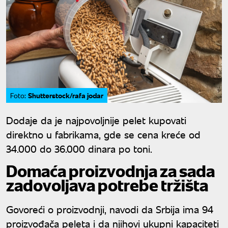
Shutterstock/rafa jodar
Foto:
Dodaje da je najpovoljnije pelet kupovati
direktno u fabrikama, gde se cena kreće od
34.000 do 36.000 dinara po toni.
Domaća proizvodnja za sada
zadovoljava potrebe tržišta
Govoreći o proizvodnji, navodi da Srbija ima 94
proizvođača peleta i da njihovi ukupni kapaciteti