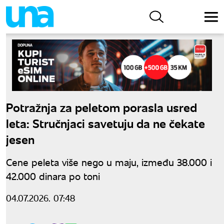
Potražnja za peletom porasla usred
leta: Stručnjaci savetuju da ne čekate
jesen
Cene peleta više nego u maju, između 38.000 i
42.000 dinara po toni
04.07.2026. 07:48