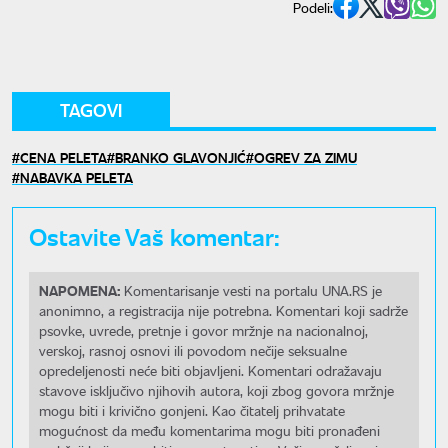
Podeli:
TAGOVI
CENA PELETA
BRANKO GLAVONJIĆ
OGREV ZA ZIMU
NABAVKA PELETA
Ostavite Vaš komentar:
NAPOMENA:
Komentarisanje vesti na portalu UNA.RS je
anonimno, a registracija nije potrebna. Komentari koji sadrže
psovke, uvrede, pretnje i govor mržnje na nacionalnoj,
verskoj, rasnoj osnovi ili povodom nečije seksualne
opredeljenosti neće biti objavljeni. Komentari odražavaju
stavove isključivo njihovih autora, koji zbog govora mržnje
mogu biti i krivično gonjeni. Kao čitatelj prihvatate
mogućnost da među komentarima mogu biti pronađeni