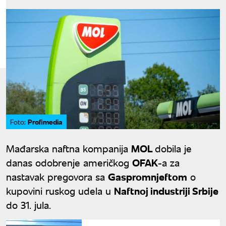
Profimedia
Foto:
Mađarska naftna kompanija
MOL
dobila je
danas odobrenje američkog
OFAK
-a za
nastavak pregovora sa
Gaspromnjeftom
o
kupovini ruskog udela u
Naftnoj industriji Srbije
do 31. jula.