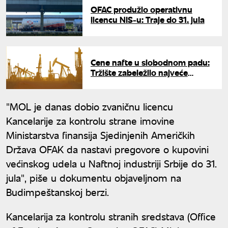
OFAC produžio operativnu
licencu NIS-u: Traje do 31. jula
Cene nafte u slobodnom padu:
Tržište zabeležilo najveće
pojeftinjenje od 2020. godine
"MOL je danas dobio zvaničnu licencu
Kancelarije za kontrolu strane imovine
Ministarstva finansija Sjedinjenih Američkih
Država OFAK da nastavi pregovore o kupovini
većinskog udela u Naftnoj industriji Srbije do 31.
jula", piše u dokumentu objaveljnom na
Budimpeštanskoj berzi.
Kancelarija za kontrolu stranih sredstava (Office