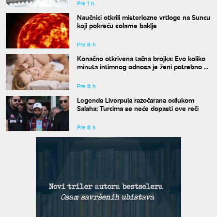
Pre 1 h
Naučnici otkrili misteriozne vrtloge na Suncu
koji pokreću solarne baklje
Pre 8 h
Konačno otkrivena tačna brojka: Evo koliko
minuta intimnog odnosa je ženi potrebno da
bi bila potpuno zadovoljna
Pre 8 h
Legenda Liverpula razočarana odlukom
Salaha: Turcima se neće dopasti ove reči
Pre 8 h