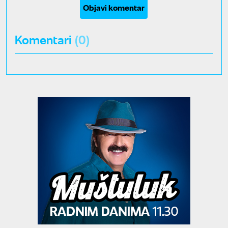
Objavi komentar
Komentari
(0)