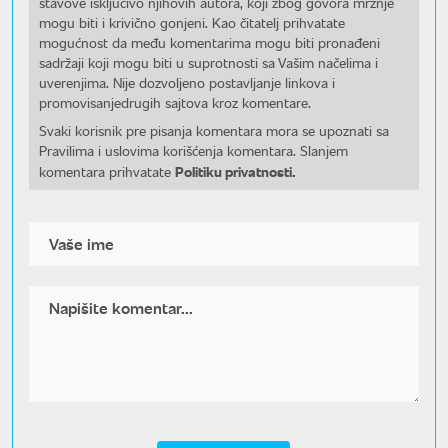
stavove isključivo njihovih autora, koji zbog govora mržnje
mogu biti i krivično gonjeni. Kao čitatelj prihvatate
mogućnost da među komentarima mogu biti pronađeni
sadržaji koji mogu biti u suprotnosti sa Vašim načelima i
uverenjima. Nije dozvoljeno postavljanje linkova i
promovisanjedrugih sajtova kroz komentare.
Svaki korisnik pre pisanja komentara mora se upoznati sa
Pravilima i uslovima korišćenja komentara. Slanjem
Politiku privatnosti.
komentara prihvatate