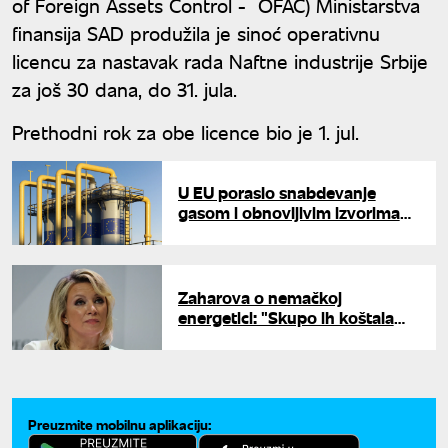
of Foreign Assets Control - OFAC) Ministarstva
finansija SAD produžila je sinoć operativnu
licencu za nastavak rada Naftne industrije Srbije
za još 30 dana, do 31. jula.
Prethodni rok za obe licence bio je 1. jul.
U EU poraslo snabdevanje
gasom i obnovljivim izvorima
energije: Ugalj nastavio pad
Zaharova o nemačkoj
energetici: "Skupo ih koštala
antiruska agenda, uništili su
temelj industruje"
Preuzmite mobilnu aplikaciju: