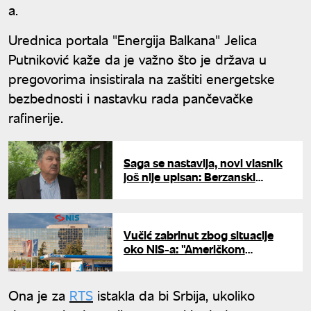
a.
Urednica portala "Energija Balkana" Jelica
Putniković kaže da je važno što je država u
pregovorima insistirala na zaštiti energetske
bezbednosti i nastavku rada pančevačke
rafinerije.
Saga se nastavlja, novi vlasnik
još nije upisan: Berzanski
analitičar Jorgić o pregovorima
Naftne industrije Srbije i MOL-a
Vučić zabrinut zbog situacije
oko NIS-a: "Američkom
strpljenju dolazi kraj, rešenje će
morati da se pronađe"
Ona je za
RTS
istakla da bi Srbija, ukoliko