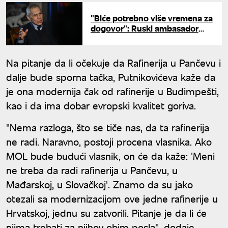
"Biće potrebno više vremena za
dogovor": Ruski ambasador
objasnio šta koči dogovor o
NIS-u
Na pitanje da li očekuje da Rafinerija u Pančevu i
dalje bude sporna tačka, Putnikovićeva kaže da
je ona modernija čak od rafinerije u Budimpešti,
kao i da ima dobar evropski kvalitet goriva.
"Nema razloga, što se tiče nas, da ta rafinerija
ne radi. Naravno, postoji procena vlasnika. Ako
MOL bude budući vlasnik, on će da kaže: 'Meni
ne treba da radi rafinerija u Pančevu, u
Mađarskoj, u Slovačkoj'. Znamo da su jako
otezali sa modernizacijom ove jedne rafinerije u
Hrvatskoj, jednu su zatvorili. Pitanje je da li će
njima trebati za njihov obim posla", dodaje