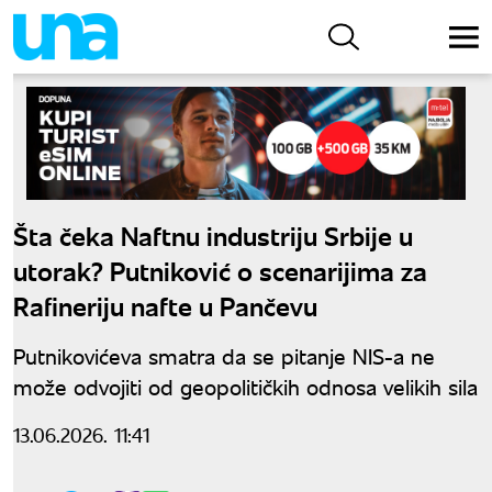
Šta čeka Naftnu industriju Srbije u
utorak? Putniković o scenarijima za
Rafineriju nafte u Pančevu
Putnikovićeva smatra da se pitanje NIS-a ne
može odvojiti od geopolitičkih odnosa velikih sila
13.06.2026. 11:41