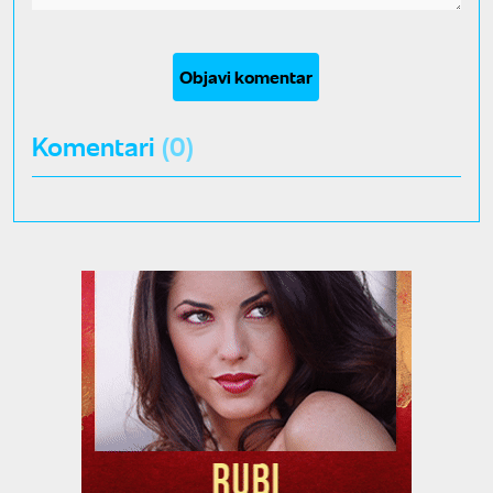
Objavi komentar
Komentari
(0)