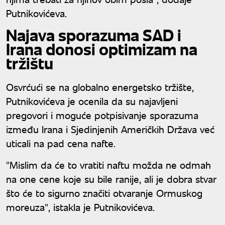
Putnikovićeva.
Najava sporazuma SAD i
Irana donosi optimizam na
tržištu
Osvrćući se na globalno energetsko tržište,
Putnikovićeva je ocenila da su najavljeni
pregovori i moguće potpisivanje sporazuma
između Irana i Sjedinjenih Američkih Država već
uticali na pad cena nafte.
"Mislim da će to vratiti naftu možda ne odmah
na one cene koje su bile ranije, ali je dobra stvar
što će to sigurno značiti otvaranje Ormuskog
moreuza", istakla je Putnikovićeva.