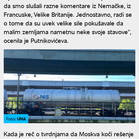
da smo slušali razne komentare iz Nemačke, iz
Francuske, Velike Britanije. Jednostavno, radi se
o tome da su uvek velike sile pokušavale da
malim zemljama nametnu neke svoje stavove",
ocenila je Putnikovićeva.
UNA
Foto:
Kada je reč o tvrdnjama da Moskva koči rešenje