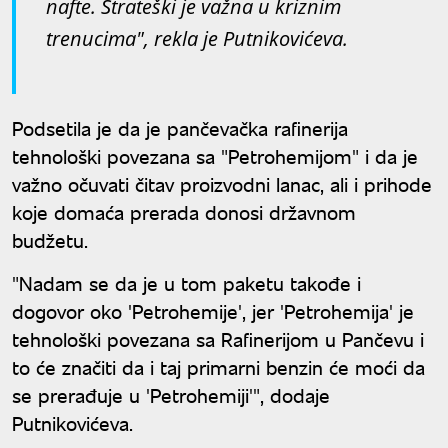
nafte. Strateški je važna u kriznim
trenucima", rekla je Putnikovićeva.
Podsetila je da je pančevačka rafinerija
tehnološki povezana sa "Petrohemijom" i da je
važno očuvati čitav proizvodni lanac, ali i prihode
koje domaća prerada donosi državnom
budžetu.
"Nadam se da je u tom paketu takođe i
dogovor oko 'Petrohemije', jer 'Petrohemija' je
tehnološki povezana sa Rafinerijom u Pančevu i
to će značiti da i taj primarni benzin će moći da
se prerađuje u 'Petrohemiji'", dodaje
Putnikovićeva.