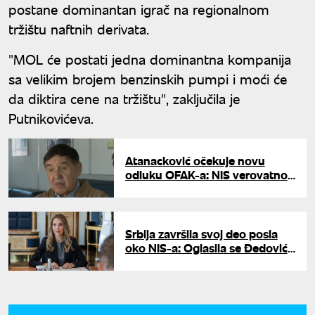
postane dominantan igrač na regionalnom
tržištu naftnih derivata.
"MOL će postati jedna dominantna kompanija
sa velikim brojem benzinskih pumpi i moći će
da diktira cene na tržištu", zaključila je
Putnikovićeva.
Atanacković očekuje novu
odluku OFAK-a: NIS verovatno
neće ostati bez licence
Srbija završila svoj deo posla
oko NIS-a: Oglasila se Đedović
Handanović - sada su na
potezu Rusi i Mađari