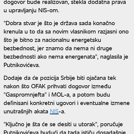
dogovor bude realizovan, stekla dodatna prava
u upravljanju NIS-om.
"Dobra stvar je što je država sada konačno
krenula u to da sa novim vlasnikom razjasni ono
što je bitno za nacionalnu energetsku
bezbednost, jer znamo da nema ni druge
bezbednosti ako nema energenata", naglasila je
Putnikovićeva.
Dodaje da će pozicija Srbije biti ojačana tek
nakon što OFAK prihvati dogovor između
"Gaspromnjefta" i MOL-a, a potom budu
definisani konkretni ugovori i eventualne izmene
unutrašnjih akata
NIS
-a.
"Ključno je šta će se desiti u utorak", poručuje
Putnikovićeva budući da tada ističu dosadašnje