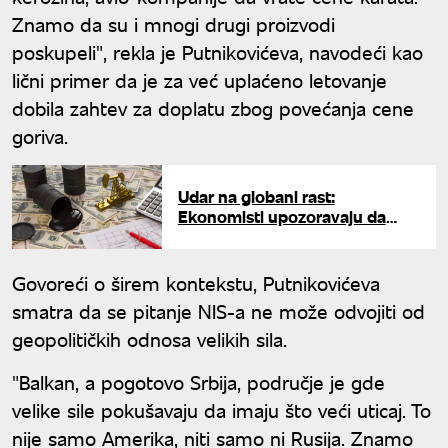
Znamo da su i mnogi drugi proizvodi
poskupeli", rekla je Putnikovićeva, navodeći kao
lični primer da je za već uplaćeno letovanje
dobila zahtev za doplatu zbog povećanja cene
goriva.
Udar na globani rast:
Ekonomisti upozoravaju da
skok cena nafte najviše utiče na
zemlje u razvoju
Govoreći o širem kontekstu, Putnikovićeva
smatra da se pitanje NIS-a ne može odvojiti od
geopolitičkih odnosa velikih sila.
"Balkan, a pogotovo Srbija, područje je gde
velike sile pokušavaju da imaju što veći uticaj. To
nije samo Amerika, niti samo ni Rusija. Znamo