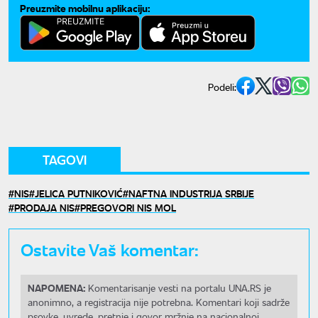
Preuzmite mobilnu aplikaciju:
Podeli:
TAGOVI
NIS
JELICA PUTNIKOVIĆ
NAFTNA INDUSTRIJA SRBIJE
PRODAJA NIS
PREGOVORI NIS MOL
Ostavite Vaš komentar:
NAPOMENA:
Komentarisanje vesti na portalu UNA.RS je
anonimno, a registracija nije potrebna. Komentari koji sadrže
psovke, uvrede, pretnje i govor mržnje na nacionalnoj,