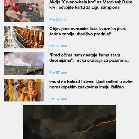
Akcija "Crveno-bela krv" na Marakani: Dajte
krv i osvojite kartu za Ligu šampiona
Pre 21 min
Objavljena evropska lista izvoznika piva:
Jedna zemlja ubedljivo prednjači
Pre 32 min
"Pred očima nam nestaje šuma stara
decenijama": Teška situacija sa požarima
širom Srbije, šteta je ogromna
Pre 37 min
Imuni na bolesti i stres: Ljudi rođeni u ovim
horoskopskim znakovima imaju čelično
zdravlje, a jedan detalj ih potpuno izdvaja
Pre 37 min