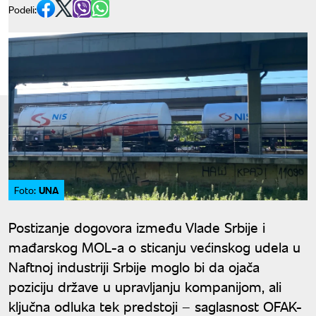
Podeli:
UNA
Foto:
Postizanje dogovora između Vlade Srbije i
mađarskog MOL-a o sticanju većinskog udela u
Naftnoj industriji Srbije moglo bi da ojača
poziciju države u upravljanju kompanijom, ali
ključna odluka tek predstoji – saglasnost OFAK-