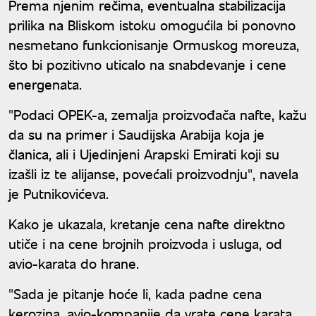
Prema njenim rečima, eventualna stabilizacija
prilika na Bliskom istoku omogućila bi ponovno
nesmetano funkcionisanje Ormuskog moreuza,
što bi pozitivno uticalo na snabdevanje i cene
energenata.
"Podaci OPEK-a, zemalja proizvođača nafte, kažu
da su na primer i Saudijska Arabija koja je
članica, ali i Ujedinjeni Arapski Emirati koji su
izašli iz te alijanse, povećali proizvodnju", navela
je Putnikovićeva.
Kako je ukazala, kretanje cena nafte direktno
utiče i na cene brojnih proizvoda i usluga, od
avio-karata do hrane.
"Sada je pitanje hoće li, kada padne cena
kerozina, avio-kompanije da vrate cene karata.