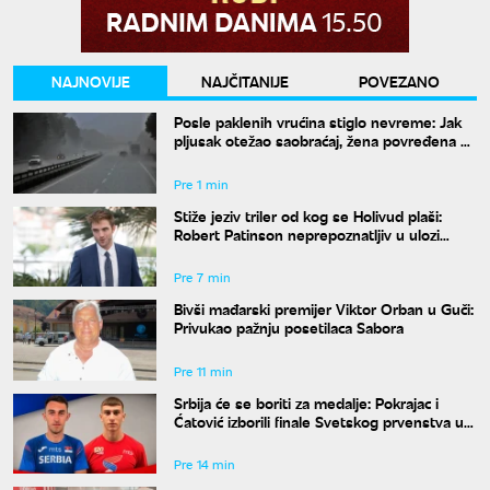
NAJNOVIJE
NAJČITANIJE
POVEZANO
Posle paklenih vrućina stiglo nevreme: Jak
pljusak otežao saobraćaj, žena povređena u
Leskovcu
Pre 1 min
Stiže jeziv triler od kog se Holivud plaši:
Robert Patinson neprepoznatljiv u ulozi
slavnog voditelja
Pre 7 min
Bivši mađarski premijer Viktor Orban u Guči:
Privukao pažnju posetilaca Sabora
Pre 11 min
Srbija će se boriti za medalje: Pokrajac i
Ćatović izborili finale Svetskog prvenstva u
Judžinu
Pre 14 min