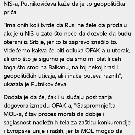
NIS-a, Putnikovićeva kaže da je to geopolitička
priča.
"Ima onih koji tvrde da Rusi ne žele da prodaju
akcije u NIS-u zato što neće da dozvole da budu
oterani iz Srbije, jer to bi zapravo značilo to.
Videćemo kakva će biti odluka OFAK-a u utorak,
ali ono što je sigurno je da smo mi platili ceh
toga što smo na Balkanu, na toj nekoj trasi i
geopolitičkih uticaja, ali i inače puteva raznih",
ukazala je Putnikovićeva.
Dodala je da će, čak i u slučaju postizanja
dogovora između OFAK-a, "Gaspromnjefta" i
MOL-a, čitav proces morati da dobije i
saglasnost nadležnih tela za zaštitu konkurencije
i Evropske unije i naših, jer bi MOL mogao da