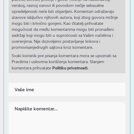
verskoj, rasnoj osnovi ili povodom nečije seksualne
opredeljenosti neće biti objavljeni. Komentari odražavaju
stavove isključivo njihovih autora, koji zbog govora mržnje
mogu biti i krivično gonjeni. Kao čitatelj prihvatate
mogućnost da među komentarima mogu biti pronađeni
sadržaji koji mogu biti u suprotnosti sa Vašim načelima i
uverenjima. Nije dozvoljeno postavljanje linkova i
promovisanjedrugih sajtova kroz komentare.
Svaki korisnik pre pisanja komentara mora se upoznati sa
Pravilima i uslovima korišćenja komentara. Slanjem
Politiku privatnosti.
komentara prihvatate