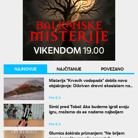
NAJNOVIJE
NAJČITANIJE
POVEZANO
Misterija "Krvavih vodopada" dobila novo
objašnjenje: Otkriven drevni ekosistem na
Antarktiku
Pre 6 h
Simić pred Tobol: Ako budemo igrali svoju
igru, možemo da se nadamo najboljem
Pre 6 h
Glumica šokirala priznanjem: "Ne brijem
noge i uopšte me nije sramota"