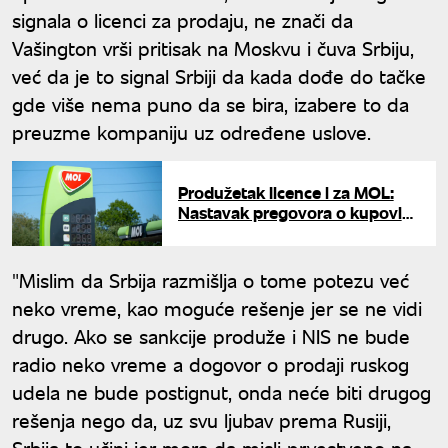
signala o licenci za prodaju, ne znači da
Vašington vrši pritisak na Moskvu i čuva Srbiju,
već da je to signal Srbiji da kada dođe do tačke
gde više nema puno da se bira, izabere to da
preuzme kompaniju uz određene uslove.
Produžetak licence i za MOL:
Nastavak pregovora o kupovini
ruskog udela u NIS-u do kraja
jula
"Mislim da Srbija razmišlja o tome potezu već
neko vreme, kao moguće rešenje jer se ne vidi
drugo. Ako se sankcije produže i NIS ne bude
radio neko vreme a dogovor o prodaji ruskog
udela ne bude postignut, onda neće biti drugog
rešenja nego da, uz svu ljubav prema Rusiji,
Srbija to učini jer mora da misli prvestveno na