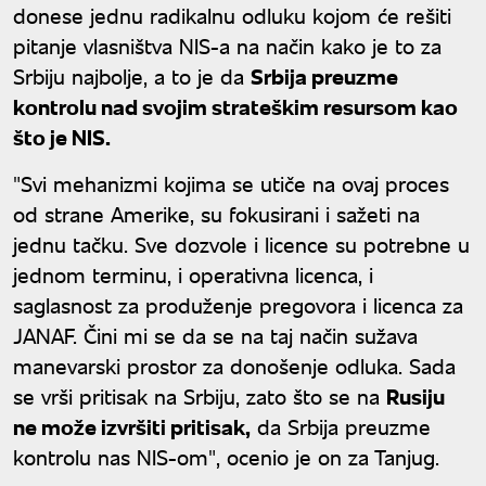
donese jednu radikalnu odluku kojom će rešiti
pitanje vlasništva NIS-a na način kako je to za
Srbiju najbolje, a to je da
Srbija preuzme
kontrolu nad svojim strateškim resursom kao
što je NIS.
"Svi mehanizmi kojima se utiče na ovaj proces
od strane Amerike, su fokusirani i sažeti na
jednu tačku. Sve dozvole i licence su potrebne u
jednom terminu, i operativna licenca, i
saglasnost za produženje pregovora i licenca za
JANAF. Čini mi se da se na taj način sužava
manevarski prostor za donošenje odluka. Sada
se vrši pritisak na Srbiju, zato što se na
Rusiju
ne može izvršiti pritisak,
da Srbija preuzme
kontrolu nas NIS-om", ocenio je on za Tanjug.