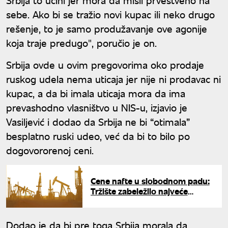
sebe. Ako bi se tražio novi kupac ili neko drugo
rešenje, to je samo produžavanje ove agonije
koja traje predugo", poručio je on.
Srbija ovde u ovim pregovorima oko prodaje
ruskog udela nema uticaja jer nije ni prodavac ni
kupac, a da bi imala uticaja mora da ima
prevashodno vlasništvo u NIS-u, izjavio je
Vasiljević i dodao da Srbija ne bi “otimala”
besplatno ruski udeo, već da bi to bilo po
dogovororenoj ceni.
Cene nafte u slobodnom padu:
Tržište zabeležilo najveće
pojeftinjenje od 2020. godine
Dodao je da bi pre toga Srbija morala da