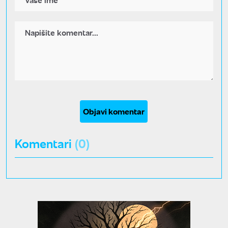
Objavi komentar
Komentari
(0)