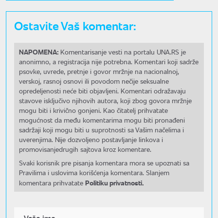
Ostavite Vaš komentar:
NAPOMENA:
Komentarisanje vesti na portalu UNA.RS je
anonimno, a registracija nije potrebna. Komentari koji sadrže
psovke, uvrede, pretnje i govor mržnje na nacionalnoj,
verskoj, rasnoj osnovi ili povodom nečije seksualne
opredeljenosti neće biti objavljeni. Komentari odražavaju
stavove isključivo njihovih autora, koji zbog govora mržnje
mogu biti i krivično gonjeni. Kao čitatelj prihvatate
mogućnost da među komentarima mogu biti pronađeni
sadržaji koji mogu biti u suprotnosti sa Vašim načelima i
uverenjima. Nije dozvoljeno postavljanje linkova i
promovisanjedrugih sajtova kroz komentare.
Svaki korisnik pre pisanja komentara mora se upoznati sa
Pravilima i uslovima korišćenja komentara. Slanjem
Politiku privatnosti.
komentara prihvatate