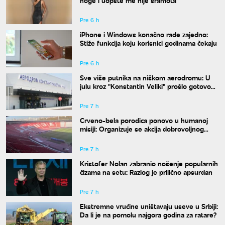
Pre 6 h
iPhone i Windows konačno rade zajedno:
Stiže funkcija koju korisnici godinama čekaju
Pre 6 h
Sve više putnika na niškom aerodromu: U
julu kroz "Konstantin Veliki" prošlo gotovo
50.000 ljudi
Pre 7 h
Crveno-bela porodica ponovo u humanoj
misiji: Organizuje se akcija dobrovoljnog
davanja krvi
Pre 7 h
Kristofer Nolan zabranio nošenje popularnih
čizama na setu: Razlog je prilično apsurdan
Pre 7 h
Ekstremne vrućine uništavaju useve u Srbiji:
Da li je na pomolu najgora godina za ratare?