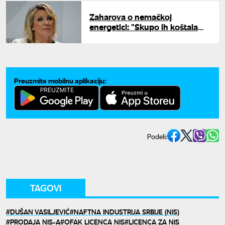
Zaharova o nemačkoj
energetici: "Skupo ih koštala
antiruska agenda, uništili su
temelj industruje"
Preuzmite mobilnu aplikaciju:
Podeli:
TAGOVI
DUŠAN VASILJEVIĆ
NAFTNA INDUSTRIJA SRBIJE (NIS)
PRODAJA NIS-A
OFAK LICENCA NIS
LICENCA ZA NIS