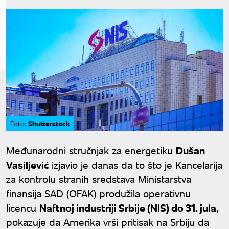
Shutterstock
Foto:
Međunarodni stručnjak za energetiku
Dušan
Vasiljević
izjavio je danas da to što je Kancelarija
za kontrolu stranih sredstava Ministarstva
finansija SAD (OFAK) produžila operativnu
licencu
Naftnoj industriji Srbije (NIS) do 31. jula,
pokazuje da Amerika vrši pritisak na Srbiju da