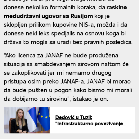
donese nekoliko formalnih koraka, da
raskine
međudržavni ugovor sa Rusijom
koji je
sklopljen prilikom kupovine NIS-a, možda i da
donese neki leks specijalis na osnovu koga bi
država to mogla sa uradi bez pravnih posledica.
"Ako licenca za JANAF ne bude produžena
situacija sa smabdevanjem sirovom naftom će
se zakoplikovati jer mi nemamo drugog
pristupa osim preko JANAF-a. JANAF bi morao
da bude pušten u pogon kako bismo mi morali
da dobijamo tu sirovinu", istakao je on.
Đedović u Tuzli:
"Infrastrukturno povezivanje
ključno za energetsku sigurnost
regiona"