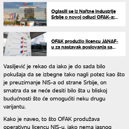
Oglasili se iz Naftne industrije
Srbije o novoj odluci OFAK-a:
"Omogućeno održavanje
poslovanja"
OFAK produžio licencu JANAF-
u za nastavak poslovanja sa
NIS-om: Rok trajanja do 31. jula
Vasiljević je rekao da iako je do sada bilo
pokušaja da se izbegne tako nagli potez kao što
je preuzimanje NIS-a od strane Srbije, on
smatra da se neće desiti bilo šta u bliskoj
budućnosti što će omogućiti neku drugu
varijantu.
Kako je naveo, to što OFAK produžava
operativnu licencu NIS-u, iako nema jasnog