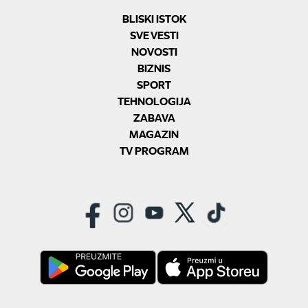
BLISKI ISTOK
SVE VESTI
NOVOSTI
BIZNIS
SPORT
TEHNOLOGIJA
ZABAVA
MAGAZIN
TV PROGRAM