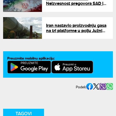
Neizvesnost pregovora SAD i
Irana uzdrmala tržište
Iran nastavio proizvodnju gasa
na tri platforme u polju Južni
Pars
Preuzmite mobilnu aplikaciju:
Podeli:
TAGOVI