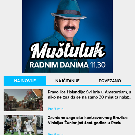
NAJNOVIJE
NAJČITANIJE
POVEZANO
Pravo lice Holandije: Svi hrle u Amsterdam, a
niko ne zna da se na samo 30 minuta nalazi
ovo rajsko mesto
Pre 3 min
Završena saga oko kontroverznog Brazilca:
Vinisijus Žunior još šest godina u Realu
Pre 5 min