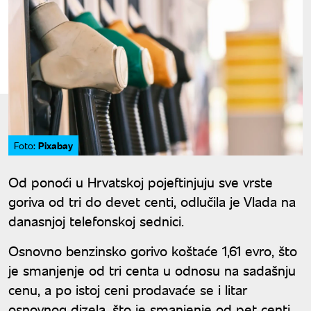
Pixabay
Foto:
Od ponoći u Hrvatskoj pojeftinjuju sve vrste
goriva od tri do devet centi, odlučila je Vlada na
danasnjoj telefonskoj sednici.
Osnovno benzinsko gorivo koštaće 1,61 evro, što
je smanjenje od tri centa u odnosu na sadašnju
cenu, a po istoj ceni prodavaće se i litar
osnovnog dizela, što je smanjenje od pet centi.