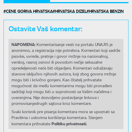
CENE GORIVA HRVATSKA
HRVATSKA DIZEL
HRVATSKA BENZIN
Ostavite Vaš komentar:
NAPOMENA:
Komentarisanje vesti na portalu UNA.RS je
anonimno, a registracija nije potrebna. Komentari koji sadrže
psovke, uvrede, pretnje i govor mržnje na nacionalnoj,
verskoj, rasnoj osnovi ili povodom nečije seksualne
opredeljenosti neće biti objavljeni. Komentari odražavaju
stavove isključivo njihovih autora, koji zbog govora mržnje
mogu biti i krivično gonjeni. Kao čitatelj prihvatate
mogućnost da među komentarima mogu biti pronađeni
sadržaji koji mogu biti u suprotnosti sa Vašim načelima i
uverenjima. Nije dozvoljeno postavljanje linkova i
promovisanjedrugih sajtova kroz komentare.
Svaki korisnik pre pisanja komentara mora se upoznati sa
Pravilima i uslovima korišćenja komentara. Slanjem
Politiku privatnosti.
komentara prihvatate