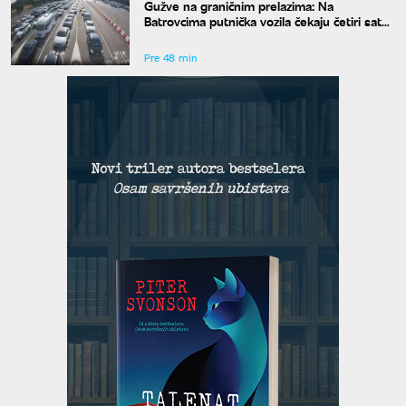
Gužve na graničnim prelazima: Na
Batrovcima putnička vozila čekaju četiri sata
na izlaz
Pre 48 min