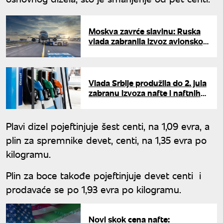
Moskva zavrće slavinu: Ruska
vlada zabranila izvoz avionskog
kerozina do kraja novembra
Vlada Srbije produžila do 2. jula
zabranu izvoza nafte i naftnih
derivata
Plavi dizel pojeftinjuje šest centi, na 1,09 evra, a
plin za spremnike devet, centi, na 1,35 evra po
kilogramu.
Plin za boce takođe pojeftinjuje devet centi i
prodavaće se po 1,93 evra po kilogramu.
Novi skok cena nafte: