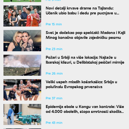
Novi detalji krvave drame na Tajlandu:
Učenik ubio babu i dedu pre pucnjave u
školi, ukupno osmoro mrtvih
Pre 15 min
Svet je dočekao pop spektakl: Madona i Kajli
Minog konačno objavile zajedničku pesmu
Pre 23 min
Požari u Srbiji na više lokacija: Najteže u
Ibarskoj klisuri, u Deliblatskoj peščari mirnije
Pre 26 min
Veliki uspeh mladih košarkašica: Srbija u
polufinalu Evropskog prvenstva
Pre 37 min
Epidemija ebole u Kongu van kontrole: Više
od 4.000 obolelih, stopa smrtnosti skočila
na skoro 44 odsto
Pre 43 min