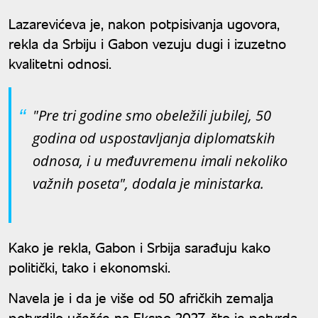
taksija?
Lazarevićeva je, nakon potpisivanja ugovora,
rekla da Srbiju i Gabon vezuju dugi i izuzetno
kvalitetni odnosi.
"Pre tri godine smo obeležili jubilej, 50
godina od uspostavljanja diplomatskih
odnosa, i u međuvremenu imali nekoliko
važnih poseta", dodala je ministarka.
Kako je rekla, Gabon i Srbija sarađuju kako
politički, tako i ekonomski.
Navela je i da je više od 50 afričkih zemalja
potvrdilo učešće na Ekspo 2027, što je potvrda