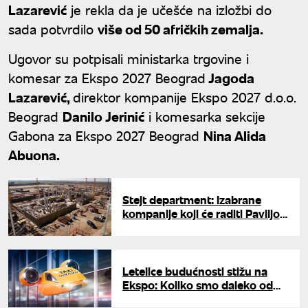
Lazarević
je rekla da je učešće na izložbi do
sada potvrdilo
više od 50 afričkih zemalja.
Ugovor su potpisali ministarka trgovine i
komesar za Ekspo 2027 Beograd
Jagoda
Lazarević,
direktor kompanije Ekspo 2027 d.o.o.
Beograd
Danilo Jerinić
i komesarka sekcije
Gabona za Ekspo 2027 Beograd
Nina Alida
Abuona.
Stejt department: Izabrane
kompanije koji će raditi Paviljon
SAD na Ekspu
Letelice budućnosti stižu na
Ekspo: Koliko smo daleko od
masovne upotrebe letećih