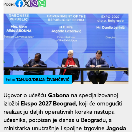
Podeli:
TANJUG/DEJAN ŽIVANČEVIĆ
Foto:
Ugovor o učešću
Gabona
na specijalizovanoj
izložbi
Ekspo 2027 Beograd,
koji će omogućiti
realizaciju daljih operativnih koraka nastupa
učesnika, potpisan je danas u Beogradu, a
ministarka unutrašnje i spoljne trgovine
Jagoda