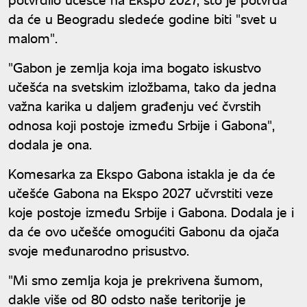
da će u Beogradu sledeće godine biti "svet u
malom".
"Gabon je zemlja koja ima bogato iskustvo
učešća na svetskim izložbama, tako da jedna
važna karika u daljem građenju već čvrstih
odnosa koji postoje između Srbije i Gabona",
dodala je ona.
Komesarka za Ekspo Gabona istakla je da će
učešće Gabona na Ekspo 2027 učvrstiti veze
koje postoje između Srbije i Gabona. Dodala je i
da će ovo učešće omogućiti Gabonu da ojača
svoje međunarodno prisustvo.
"Mi smo zemlja koja je prekrivena šumom,
dakle više od 80 odsto naše teritorije je