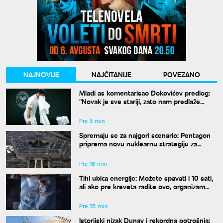
NAJNOVIJE
NAJČITANIJE
POVEZANO
Mladi as komentarisao Đokovićev predlog:
"Novak je sve stariji, zato nam predlaže
kraće mečeve"
Pre 3 min
Spremaju se za najgori scenario: Pentagon
priprema novu nuklearnu strategiju za
eventualni sukob sa Rusijom i Kinom
Pre 18 min
Tihi ubica energije: Možete spavati i 10 sati,
ali ako pre kreveta radite ovo, organizam
vam se neće oporaviti
Pre 35 min
Istorijski nizak Dunav i rekordna potrošnja: