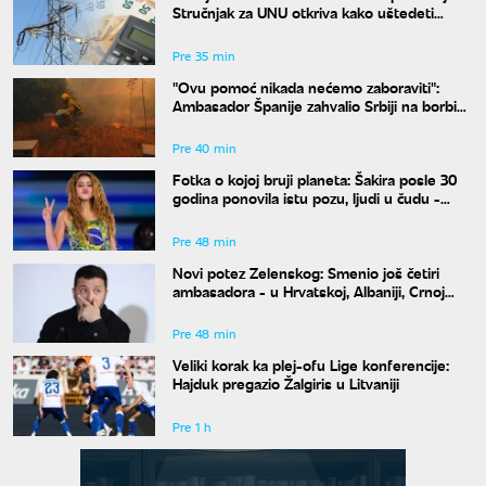
Stručnjak za UNU otkriva kako uštedeti
struju
Pre 35 min
"Ovu pomoć nikada nećemo zaboraviti":
Ambasador Španije zahvalio Srbiji na borbi
protiv požara
Pre 40 min
Fotka o kojoj bruji planeta: Šakira posle 30
godina ponovila istu pozu, ljudi u čudu -
"Kako je moguće"
Pre 48 min
Novi potez Zelenskog: Smenio još četiri
ambasadora - u Hrvatskoj, Albaniji, Crnoj
Gori i Pakistanu
Pre 48 min
Veliki korak ka plej-ofu Lige konferencije:
Hajduk pregazio Žalgiris u Litvaniji
Pre 1 h