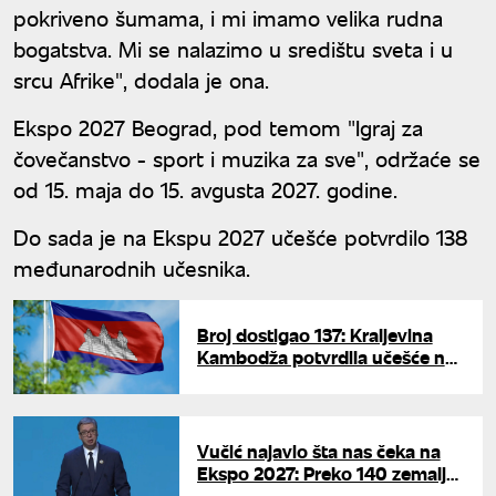
pokriveno šumama, i mi imamo velika rudna
bogatstva. Mi se nalazimo u središtu sveta i u
srcu Afrike", dodala je ona.
Ekspo 2027 Beograd, pod temom "Igraj za
čovečanstvo - sport i muzika za sve", održaće se
od 15. maja do 15. avgusta 2027. godine.
Do sada je na Ekspu 2027 učešće potvrdilo 138
međunarodnih učesnika.
Broj dostigao 137: Kraljevina
Kambodža potvrdila učešće na
Ekspu
Vučić najavio šta nas čeka na
Ekspo 2027: Preko 140 zemalja
stiže u Beograd sa novim