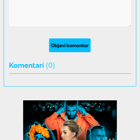
Objavi komentar
Komentari
(0)