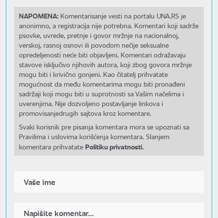
NAPOMENA:
Komentarisanje vesti na portalu UNA.RS je
anonimno, a registracija nije potrebna. Komentari koji sadrže
psovke, uvrede, pretnje i govor mržnje na nacionalnoj,
verskoj, rasnoj osnovi ili povodom nečije seksualne
opredeljenosti neće biti objavljeni. Komentari odražavaju
stavove isključivo njihovih autora, koji zbog govora mržnje
mogu biti i krivično gonjeni. Kao čitatelj prihvatate
mogućnost da među komentarima mogu biti pronađeni
sadržaji koji mogu biti u suprotnosti sa Vašim načelima i
uverenjima. Nije dozvoljeno postavljanje linkova i
promovisanjedrugih sajtova kroz komentare.
Svaki korisnik pre pisanja komentara mora se upoznati sa
Pravilima i uslovima korišćenja komentara. Slanjem
Politiku privatnosti.
komentara prihvatate