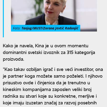
Foto:
Tanjug/MUST/Zorana Jevtić Radonjić
Kako je navela, Kina je u ovom momentu
dominantni svetski izvoznik za 315 kategorija
proizvoda.
"Kao takav ozbiljan igrač i sve veći investitor, ona
je partner koga možete samo poželeti. I njihovo
prisustvo ovde i činjenica da je trenutno u
kineskim kompanijama zaposlen veliki broj
radnika su stvari koje su konkretne, merljive i
koje imaju izuzetan značaj za razvoj posebnih