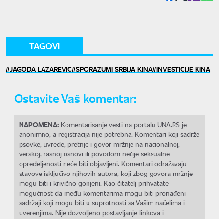
TAGOVI
JAGODA LAZAREVIĆ
SPORAZUMI SRBIJA KINA
INVESTICIJE KINA
Ostavite Vaš komentar:
NAPOMENA:
Komentarisanje vesti na portalu UNA.RS je
anonimno, a registracija nije potrebna. Komentari koji sadrže
psovke, uvrede, pretnje i govor mržnje na nacionalnoj,
verskoj, rasnoj osnovi ili povodom nečije seksualne
opredeljenosti neće biti objavljeni. Komentari odražavaju
stavove isključivo njihovih autora, koji zbog govora mržnje
mogu biti i krivično gonjeni. Kao čitatelj prihvatate
mogućnost da među komentarima mogu biti pronađeni
sadržaji koji mogu biti u suprotnosti sa Vašim načelima i
uverenjima. Nije dozvoljeno postavljanje linkova i