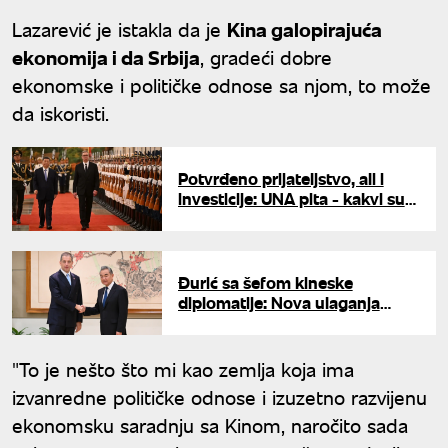
Lazarević je istakla da je
Kina galopirajuća
ekonomija i da Srbija
, gradeći dobre
ekonomske i političke odnose sa njom, to može
da iskoristi.
Potvrđeno prijateljstvo, ali i
investicije: UNA pita - kakvi su
dometi Vučićeve posete Kini?
Đurić sa šefom kineske
diplomatije: Nova ulaganja
ubrzaće razvoj Srbije
"To je nešto što mi kao zemlja koja ima
izvanredne političke odnose i izuzetno razvijenu
ekonomsku saradnju sa Kinom, naročito sada