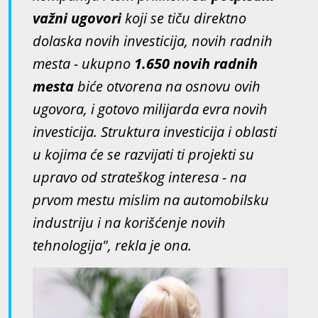
važni ugovori
koji se tiču direktno
dolaska novih investicija, novih radnih
mesta - ukupno
1.650 novih radnih
mesta
biće otvorena na osnovu ovih
ugovora, i gotovo milijarda evra novih
investicija. Struktura investicija i oblasti
u kojima će se razvijati ti projekti su
upravo od strateškog interesa - na
prvom mestu mislim na automobilsku
industriju i na korišćenje novih
tehnologija", rekla je ona.