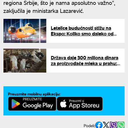
regiona Srbije, što je nama apsolutno važno",
zaključila je ministarka Lazarević.
Letelice budućnosti stižu na
Ekspo: Koliko smo daleko od
masovne upotrebe letećih
taksija?
Država daje 300 miliona dinara
za proizvođače mleka u prahu:
Vlada Srbije donela hitnu meru
Preuzmite mobilnu aplikaciju:
Podeli: