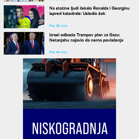
Na stotine ljudi čekalo Ronalda i Georginu
ispred katedrale: Usledio šok
Pre 39 min
Izrael odbacio Trampov plan za Gazu:
Netanjahu najavio da nema povlačenja
Pre 44 min