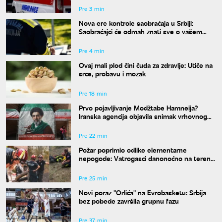
Pre 3 min
Nova ere kontrole saobraćaja u Srbiji:
Saobraćajci će odmah znati sve o vašem
prekršaju
Pre 4 min
Ovaj mali plod čini čuda za zdravlje: Utiče na
srce, probavu i mozak
Pre 18 min
Prvo pojavljivanje Modžtabe Hamneija?
Iranska agencija objavila snimak vrhovnog
vođe Irana
Pre 22 min
Požar poprimio odlike elementarne
nepogode: Vatrogasci danonoćno na terenu
u Deliblatu
Pre 25 min
Novi poraz "Orlića" na Evrobasketu: Srbija
bez pobede završila grupnu fazu
Pre 37 min