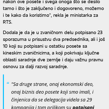
nakon ove posete i svega onoga što se desilo
tamo i što je zaključeno i dogovoreno, možemo
i te kako da koristimo", rekla je ministarka za
RTS.
Dodala je da je u zvaničnom delu potpisano 23
sporazuma u prisustvu dva predsednika, ali i još
10 koji su potpisani u ostatku posete sa
kineskim zvaničnicima, a koji pokrivaju ključne
oblasti saradnje dve zemlje i daju važnu pravnu
osnovu za dalji razvoj saradnje.
"Sa druge strane, onaj ekonomski deo,
onaj biznis deo posete koji smo imali, i
činjenica da se delegacija videla sa 29
kompanija i tom prilikom su
potpisani