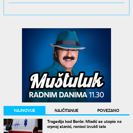
NAJNOVIJE
NAJČITANIJE
POVEZANO
Tragedija kod Borče: Mladić se utopio na
crpnoj stanici, ronioci izvukli telo