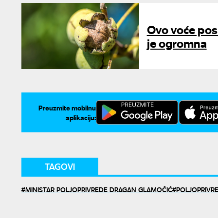
Ovo voće post
je ogromna
Preuzmite mobilnu
aplikaciju:
TAGOVI
MINISTAR POLJOPRIVREDE DRAGAN GLAMOČIĆ
POLJOPRIVRE