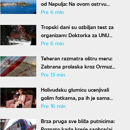
od Napulja: Na ovom ostrvu
nema jurnjave, ovde vlada
Pre 6 min
čuveno "la dolce far niente"
Tropski dani su ozbiljan test za
organizam: Doktorka za UNU
otkriva ko je najugorženiji i kako
Pre 6 min
se zaštititi
Teheran razmatra oštru meru:
Zabrana prolaska kroz Ormuz
za "neprijateljske" brodove
Pre 13 min
Holivudsku glumicu ucenjivali
golim fotkama, pa ih je sama
objavila: Reagovao i FBI
Pre 16 min
Brza pruga sve bliža putnicima:
Poznato kada kreće saobraćaj