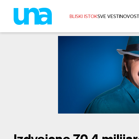
BLISKI ISTOK
SVE VESTI
NOVOST
Izdvojeno 70,4 milija