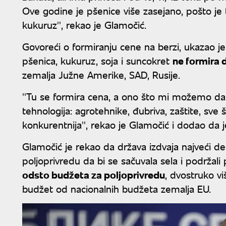
Ove godine je pšenice više zasejano, pošto je t
kukuruz'', rekao je Glamočić.
Govoreći o formiranju cene na berzi, ukazao j
pšenica, kukuruz, soja i suncokret
ne formira dr
zemalja Južne Amerike, SAD, Rusije.
''Tu se formira cena, a ono što mi možemo d
tehnologija: agrotehnike, đubriva, zaštite, sve 
konkurentnija'', rekao je Glamočić i dodao da 
Glamočić je rekao da država izdvaja najveći d
poljoprivredu da bi se sačuvala sela i podržali
odsto budžeta za poljoprivredu
, dvostruko vi
budžet od nacionalnih budžeta zemalja EU.