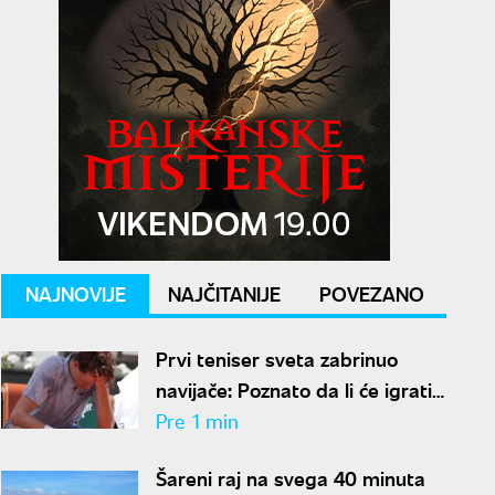
NAJNOVIJE
NAJČITANIJE
POVEZANO
Prvi teniser sveta zabrinuo
navijače: Poznato da li će igrati
na mastersu u Sinsinatiju
Pre 1 min
Šareni raj na svega 40 minuta