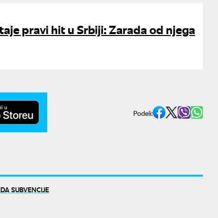
aje pravi hit u Srbiji: Zarada od njega
Podeli:
DA SUBVENCIJE