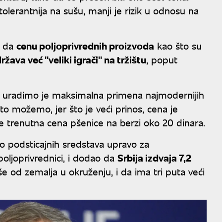
olerantnija na sušu, manji je rizik u odnosu na
e da
cenu poljoprivrednih proizvoda
kao što su
žava već ''veliki igrači'' na tržištu
, poput
a uradimo je maksimalna primena najmodernijih
što možemo, jer što je veći prinos, cena je
je trenutna cena pšenice na berzi oko 20 dinara.
eo podsticajnih sredstava upravo za
 poljoprivrednici, i dodao da
Srbija izdvaja 7,2
še od zemalja u okruženju, i da ima tri puta veći