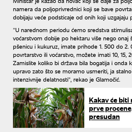
Ministar je kazao da novac koji se daje za polj
namera da poljoprivrednici koji se bave povr
dobijaju veće podsticaje od onih koji uzgajaju p
''U narednom periodu ćemo sredstva stimulisat
voćarstvom dobije po hektaru više nego onaj š
pšenicu i kukuruz, imate prihode 1. 500 do 2
povrtarstvo ili voćarstvo, možete imati 10, 15,
Zamislite koliko bi država bila bogatija i onda
upravo zato što se moramo usmeriti, ja stalno 
intenzivnije delatnosti", rekao je Glamočić.
Kakav će biti
prve procene
presudan