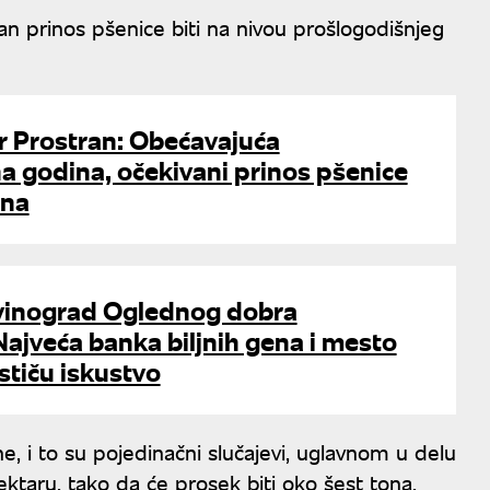
n prinos pšenice biti na nivou prošlogodišnjeg
r Prostran: Obećavajuća
a godina, očekivani prinos pšenice
ona
 vinograd Oglednog dobra
ajveća banka biljnih gena i mesto
stiču iskustvo
ne, i to su pojedinačni slučajevi, uglavnom u delu
hektaru, tako da će prosek biti oko šest tona.