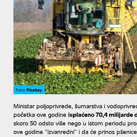
Pixabay
Foto:
Ministar poljoprivrede, šumarstva i vodoprivre
početka ove godine
isplaćeno 70,4 milijarde 
skoro 50 odsto više nego u istom periodu prošl
ove godine ''izvanredni'' i da će prinos pšeni