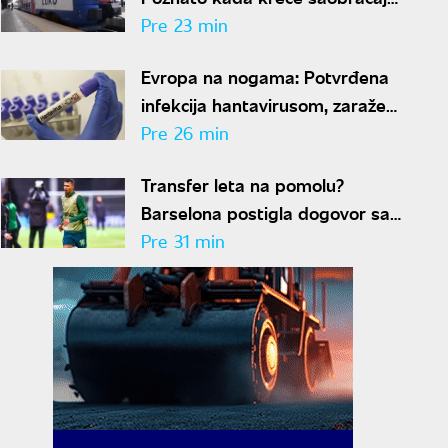
između Beograda i Budimpešte
Pre 23 min
Evropa na nogama: Potvrđena
infekcija hantavirusom, zaraženi
turista stavljen u izolaciju
Pre 26 min
Transfer leta na pomolu?
Barselona postigla dogovor sa
Rodrijem
Pre 31 min