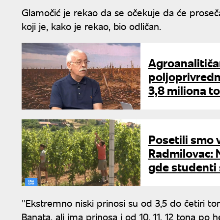
Glamočić je rekao da se očekuje da će proseča
koji je, kako je rekao, bio odličan.
Agroanalitiča
poljoprivredn
3,8 miliona t
Posetili smo
Radmilovac: N
gde studenti 
''Ekstremno niski prinosi su od 3,5 do četiri to
Banata, ali ima prinosa i od 10, 11, 12 tona po 