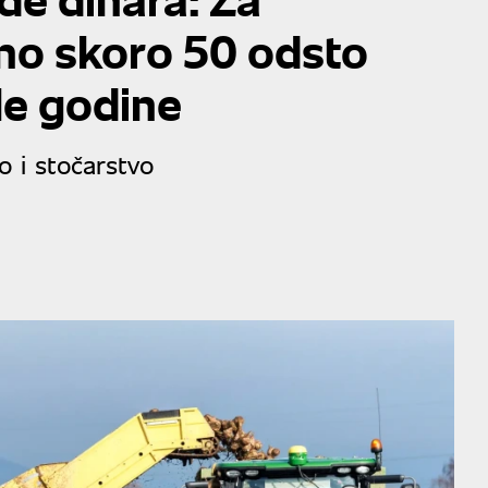
eno skoro 50 odsto
le godine
o i stočarstvo