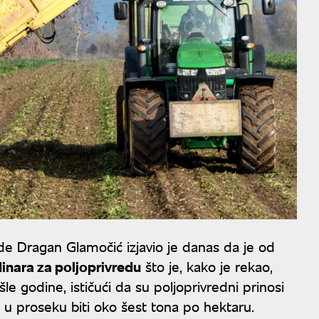
de Dragan Glamočić izjavio je danas da je od
dinara za poljoprivredu
što je, kako je rekao,
e godine, ističući da su poljoprivredni prinosi
ce u proseku biti oko šest tona po hektaru.