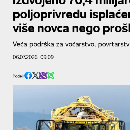
poljoprivredu isplać
više novca nego proš
Veća podrška za voćarstvo, povrtarstv
06.07.2026. 09:09
Podeli: