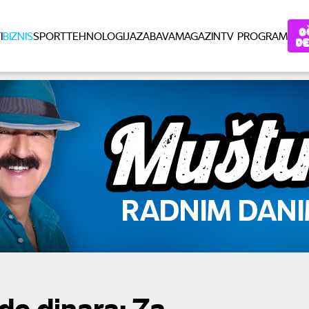
I
BIZNIS
SPORT
TEHNOLOGIJA
ZABAVA
MAGAZIN
TV PROGRAM
rde dinara: Za