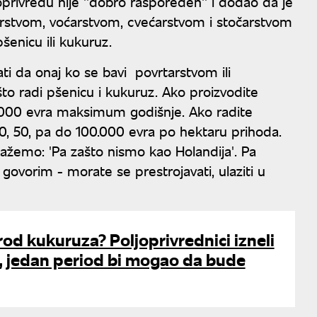
oprivredu nije ''dobro raspoređen'' i dodao da je
tarstvom, voćarstvom, cvećarstvom i stočarstvom
šenicu ili kukuruz.
i da onaj ko se bavi povrtarstvom ili
to radi pšenicu i kukuruz. Ako proizvodite
. 000 evra maksimum godišnje. Ako radite
 20, 50, pa do 100.000 evra po hektaru prihoda.
 kažemo: 'Pa zašto nismo kao Holandija'. Pa
govorim - morate se prestrojavati, ulaziti u
 rod kukuruza? Poljoprivrednici izneli
, jedan period bi mogao da bude