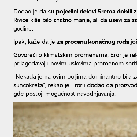
Dodao je da su
pojedini delovi Srema dobili 
Rivice kiše bilo znatno manje, ali da usevi za 
godine.
Ipak, kaže da je
za procenu konačnog roda jo
Govoreći o klimatskim promenama, Eror je reka
prilagođavaju novim uslovima promenom sorti
"Nekada je na ovim poljima dominantno bila za
suncokreta", rekao je Eror i dodao da proizvodn
gde postoji mogućnost navodnjavanja.