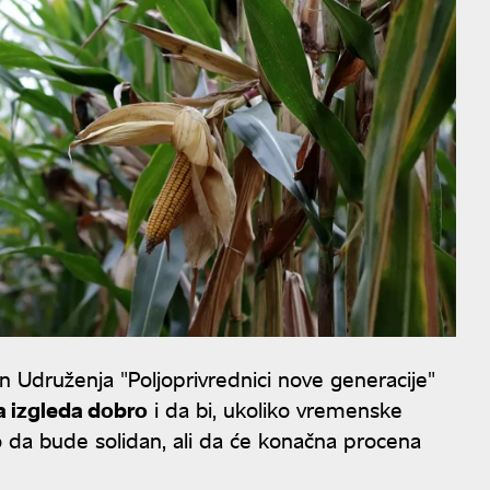
lan Udruženja "Poljoprivrednici nove generacije"
a izgleda dobro
i da bi, ukoliko vremenske
o da bude solidan, ali da će konačna procena