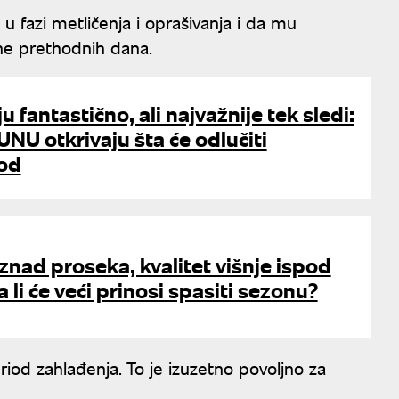
u fazi metličenja i oprašivanja i da mu
ne prethodnih dana.
u fantastično, ali najvažnije tek sledi:
UNU otkrivaju šta će odlučiti
rod
znad proseka, kvalitet višnje ispod
 li će veći prinosi spasiti sezonu?
od zahlađenja. To je izuzetno povoljno za