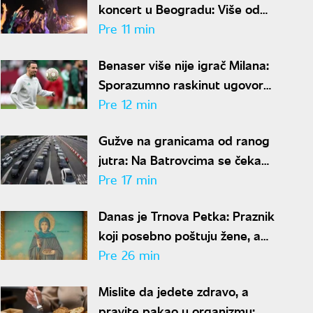
koncert u Beogradu: Više od
dva i po sata muzike na
Pre 11 min
Kalemegdanu
Benaser više nije igrač Milana:
Sporazumno raskinut ugovor
posle šest godina
Pre 12 min
Gužve na granicama od ranog
jutra: Na Batrovcima se čeka
četiri sata, evo gde su još
Pre 17 min
kolone
Danas je Trnova Petka: Praznik
koji posebno poštuju žene, a
ovo su običaji i verovanja
Pre 26 min
Mislite da jedete zdravo, a
pravite pakao u organizmu: