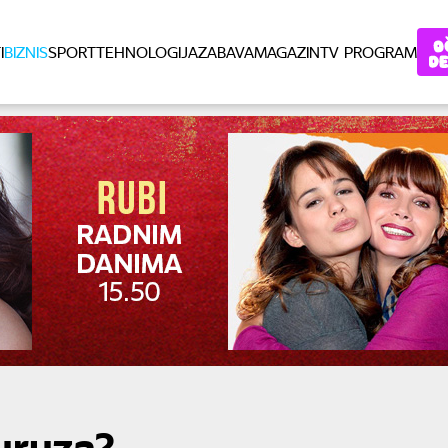
I
BIZNIS
SPORT
TEHNOLOGIJA
ZABAVA
MAGAZIN
TV PROGRAM
uruza?