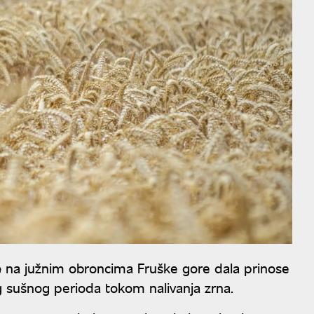
e
na južnim obroncima Fruške gore dala prinose
g sušnog perioda tokom nalivanja zrna.