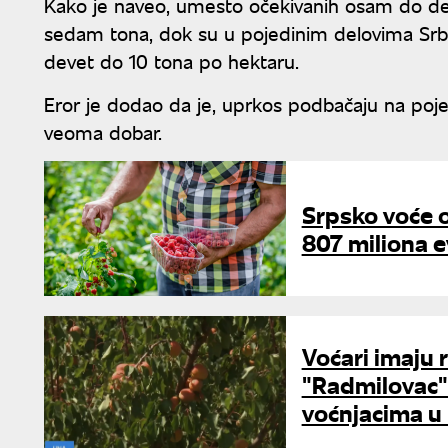
Kako je naveo, umesto očekivanih osam do dev
sedam tona, dok su u pojedinim delovima Srbij
devet do 10 tona po hektaru.
Eror je dodao da je, uprkos podbačaju na pojed
veoma dobar.
Srpsko voće o
807 miliona e
Voćari imaju 
"Radmilovac" i
voćnjacima u