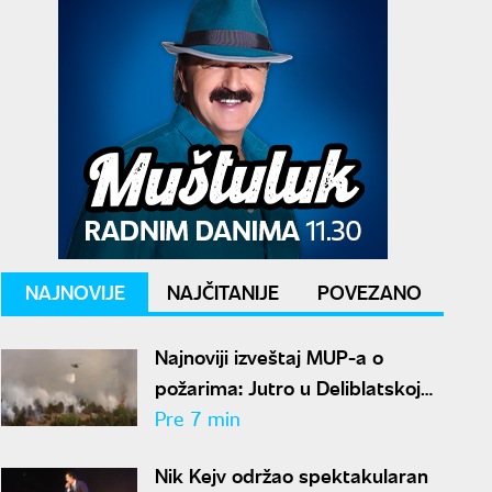
NAJNOVIJE
NAJČITANIJE
POVEZANO
Najnoviji izveštaj MUP-a o
požarima: Jutro u Deliblatskoj
peščari mirnije, helikopteri se
Pre 7 min
sele na Stolove
Nik Kejv održao spektakularan