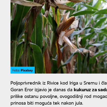
Pixabay
Foto:
Poljoprivrednik iz Rivice kod Iriga u Sremu i č
Goran Eror izjavio je danas da
kukuruz za sad
prilike ostanu povoljne, ovogodišnji rod moga
prinosa biti moguća tek nakon jula.