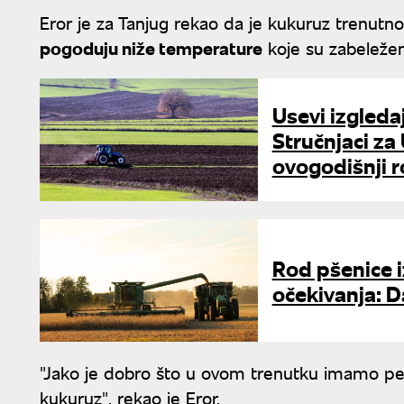
Eror je za Tanjug rekao da je kukuruz trenutno 
pogoduju niže temperature
koje su zabeleže
Usevi izgledaj
Stručnjaci za 
ovogodišnji 
Rod pšenice i
očekivanja: Da
"Jako je dobro što u ovom trenutku imamo peri
kukuruz", rekao je Eror.