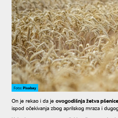
Pixabay
Foto:
On je rekao i da je
ovogodišnja žetva pšenic
ispod očekivanja zbog aprilskog mraza i dugo