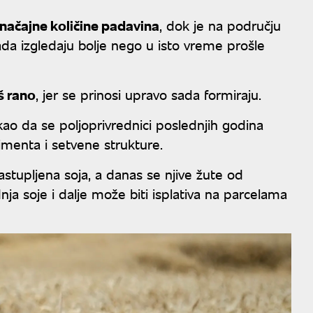
značajne količine padavina
, dok je na području
sada izgledaju bolje nego u isto vreme prošle
š rano
, jer se prinosi upravo sada formiraju.
o da se poljoprivrednici poslednjih godina
menta i setvene strukture.
stupljena soja, a danas se njive žute od
ja soje i dalje može biti isplativa na parcelama