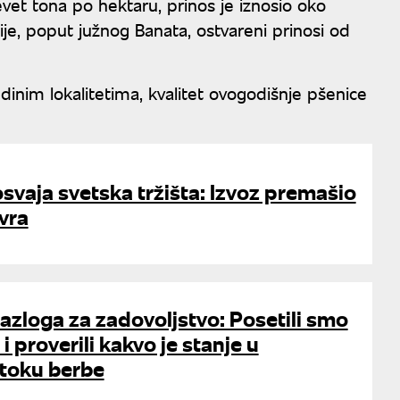
et tona po hektaru, prinos je iznosio oko
e, poput južnog Banata, ostvareni prinosi od
inim lokalitetima, kvalitet ovogodišnje pšenice
svaja svetska tržišta: Izvoz premašio
vra
razloga za zadovoljstvo: Posetili smo
 proverili kakvo je stanje u
 toku berbe