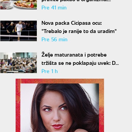
Izbegavajte ove namirnice u
Pre 41 min
širokom luku ako vam je šećer u
Nova packa Cicipasa ocu:
krvi nestabilan
"Trebalo je ranije to da uradim"
Pre 56 min
Želje maturanata i potrebe
tržišta se ne poklapaju uvek: Da
li popularnost fakulteta znači i
Pre 1 h
siguran posao?