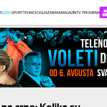
I
BIZNIS
SPORT
TEHNOLOGIJA
ZABAVA
MAGAZIN
TV PROGRAM
 na crno: Kolike su