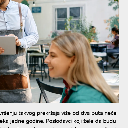
vršenju takvog prekršaja više od dva puta neće
steka jedne godine. Poslodavci koji žele da budu