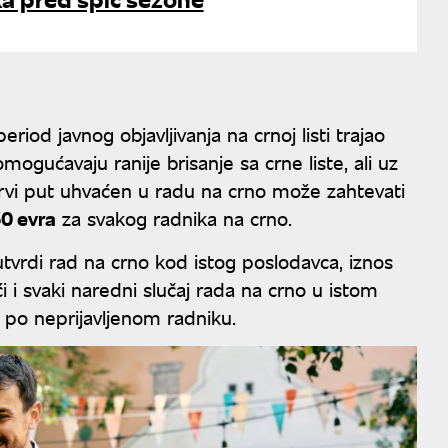
riod javnog objavljivanja na crnoj listi trajao
ućavaju ranije brisanje sa crne liste, ali uz
prvi put uhvaćen u radu na crno može zahtevati
0 evra
za svakog radnika na crno.
utvrdi rad na crno kod istog poslodavca, iznos
i i svaki naredni slučaj rada na crno u istom
 po neprijavljenom radniku.