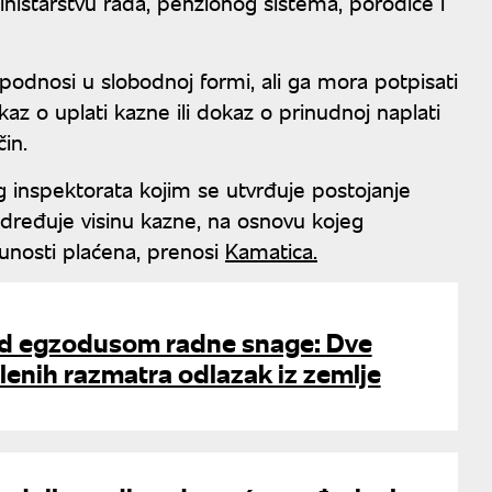
inistarstvu rada, penzionog sistema, porodice i
podnosi u slobodnoj formi, ali ga mora potpisati
kaz o uplati kazne ili dokaz o prinudnoj naplati
in.
 inspektorata kojim se utvrđuje postojanje
određuje visinu kazne, na osnovu kojeg
unosti plaćena, prenosi
Kamatica.
d egzodusom radne snage: Dve
lenih razmatra odlazak iz zemlje