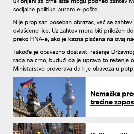
uklonjeni sa crne liste mogu podneti zahtev M
socijalne politike putem e-pošte.
Nije propisan poseban obrazac, već se zahtev 
ovlašćeno lice. Uz zahtev mora biti priložen do
preko FINA-e, ako je kazna plaćena na ovaj nač
Takođe je obavezno dostaviti rešenje Državnog
rada na crno, budući da je upravo to rešenje 
Ministarstvo proverava da li je obaveza u potp
Nemačka pre
trećine zapos