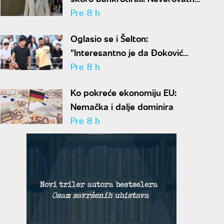
ispovest Meta Dejmona o paklu
Pre 8 h
kroz koji je prošao
Oglasio se i Šelton:
"Interesantno je da Đoković
predlaže skraćenje mečeva..."
Pre 8 h
Ko pokreće ekonomiju EU:
Nemačka i dalje dominira
Pre 8 h