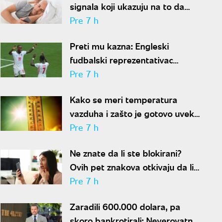
signala koji ukazuju na to da
partner krije aferu
Pre 7 h
Preti mu kazna: Engleski
fudbalski reprezentativac
optužen za napad u noćnom
Pre 7 h
klubu
Kako se meri temperatura
vazduha i zašto je gotovo uvek
niža od one koju pokazuju naši
Pre 7 h
termometri
Ne znate da li ste blokirani?
Ovih pet znakova otkivaju da li
se nalazite na nečijoj "crnoj listi"
Pre 7 h
Zaradili 600.000 dolara, pa
skoro bankrotirali: Neverovatna