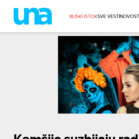
BLISKI ISTOK
SVE VESTI
NOVOST
Komšije suzbijaju rad