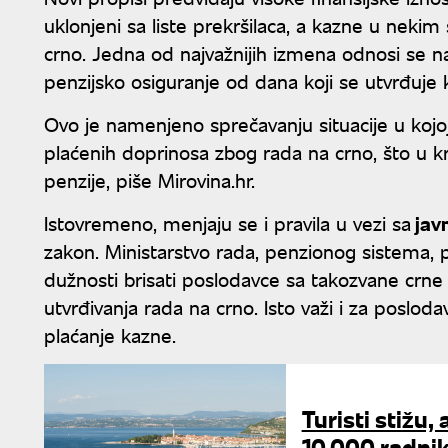
uklonjeni sa liste prekršilaca, a kazne u nekim
crno. Jedna od najvažnijih izmena odnosi se na
penzijsko osiguranje od dana koji se utvrđuje
Ovo je namenjeno sprečavanju situacije u kojoj
plaćenih doprinosa zbog rada na crno, što u kraj
penzije, piše Mirovina.hr.
Istovremeno, menjaju se i pravila u vezi sa
jav
zakon. Ministarstvo rada, penzionog sistema, po
dužnosti brisati poslodavce sa takozvane crne
utvrđivanja rada na crno. Isto važi i za poslod
plaćanje kazne.
Turisti stižu,
10.000 radni