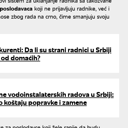
vi sistem za uklanjanje radnika sa takozvane
 poslodavaca
koji ne prijavljuju radnike, već i
inose zbog rada na crno, čime smanjuju svoju
urenti: Da li su strani radnici u Srbiji
ji od domaćih?
ne vodoinstalaterskih radova u Srbiji:
o koštaju popravke i zamene
se za poslodavce koji žele ranije da budu