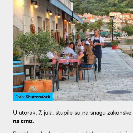
Shutterstock
Foto:
U utorak, 7. jula, stupile su na snagu zakons
na crno.