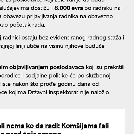
 slučajevima dostižu i
8.000 evra
po radniku na
 obavezu prijavljivanja radnika na obavezno
 kao početak rada.
 radnici ostaju bez evidentiranog radnog staža i
njoj liniji utiče na visinu njihove buduće
nim objavljivanjem poslodavaca
koji su prekršili
rodice i socijalne politike će po službenoj
 liste nakon što prođe godinu dana od
avce kojima Državni inspektorat nije naložio
 ali nema ko da radi: Komšijama fali
ka pred špic sezone