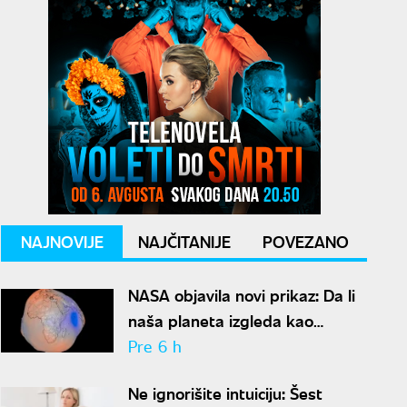
NAJNOVIJE
NAJČITANIJE
POVEZANO
NASA objavila novi prikaz: Da li
naša planeta izgleda kao
krompir ili kao plavi kliker?
Pre 6 h
Ne ignorišite intuiciju: Šest