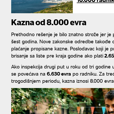
Kazna od 8.000 evra
Prethodno rešenje je bilo znatno strože jer je pe
šest godina. Nove zakonske odredbe takođe omog
plaćanje propisane kazne. Poslodavac koji je 
brisanje sa liste pre kraja godine ako plati
2.65
Ako inspekcija drugi put u roku od tri godine 
se povećava na
6.630 evra
po radniku. Za treć
trogodišnjem periodu, kazna iznosi 8.000 evra