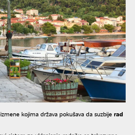
ke izmene kojima država pokušava da suzbije
rad