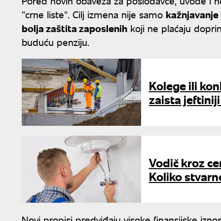
Pored novih obaveza za poslodavce, uvode i no
"crne liste". Cilj izmena nije samo
kažnjavanje
bolja zaštita zaposlenih
koji ne plaćaju dopr
buduću penziju.
Kolege ili konk
zaista jeftini
Vodič kroz ce
Koliko stvarn
Novi propisi predviđaju visoke finansijske izno