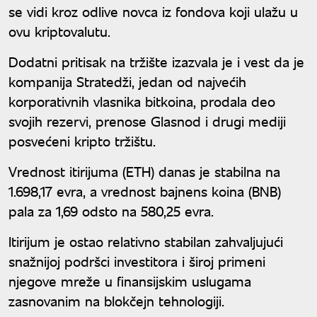
se vidi kroz odlive novca iz fondova koji ulažu u
ovu kriptovalutu.
Dodatni pritisak na tržište izazvala je i vest da je
kompanija Stratedži, jedan od najvećih
korporativnih vlasnika bitkoina, prodala deo
svojih rezervi, prenose Glasnod i drugi mediji
posvećeni kripto tržištu.
Vrednost itirijuma (ETH) danas je stabilna na
1.698,17 evra, a vrednost bajnens koina (BNB)
pala za 1,69 odsto na 580,25 evra.
Itirijum je ostao relativno stabilan zahvaljujući
snažnijoj podršci investitora i široj primeni
njegove mreže u finansijskim uslugama
zasnovanim na blokčejn tehnologiji.