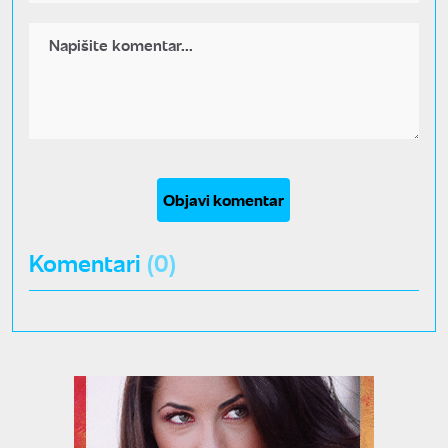
Objavi komentar
Komentari
(0)