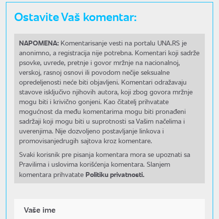
Ostavite Vaš komentar:
NAPOMENA:
Komentarisanje vesti na portalu UNA.RS je
anonimno, a registracija nije potrebna. Komentari koji sadrže
psovke, uvrede, pretnje i govor mržnje na nacionalnoj,
verskoj, rasnoj osnovi ili povodom nečije seksualne
opredeljenosti neće biti objavljeni. Komentari odražavaju
stavove isključivo njihovih autora, koji zbog govora mržnje
mogu biti i krivično gonjeni. Kao čitatelj prihvatate
mogućnost da među komentarima mogu biti pronađeni
sadržaji koji mogu biti u suprotnosti sa Vašim načelima i
uverenjima. Nije dozvoljeno postavljanje linkova i
promovisanjedrugih sajtova kroz komentare.
Svaki korisnik pre pisanja komentara mora se upoznati sa
Pravilima i uslovima korišćenja komentara. Slanjem
Politiku privatnosti.
komentara prihvatate