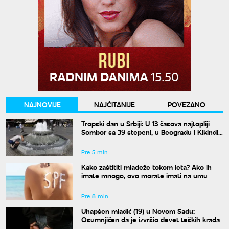
NAJNOVIJE
NAJČITANIJE
POVEZANO
Tropski dan u Srbiji: U 13 časova najtopliji
Sombor sa 39 stepeni, u Beogradu i Kikindi
38 stepeni
Pre 5 min
Kako zaštititi mladeže tokom leta? Ako ih
imate mnogo, ovo morate imati na umu
Pre 8 min
Uhapšen mladić (19) u Novom Sadu:
Osumnjičen da je izvršio devet teških krađa