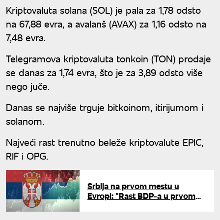
Kriptovaluta solana (SOL) je pala za 1,78 odsto
na 67,88 evra, a avalanš (AVAX) za 1,16 odsto na
7,48 evra.
Telegramova kriptovaluta tonkoin (TON) prodaje
se danas za 1,74 evra, što je za 3,89 odsto više
nego juče.
Danas se najviše trguje bitkoinom, itirijumom i
solanom.
Najveći rast trenutno beleže kriptovalute EPIC,
RIF i OPG.
Srbija na prvom mestu u
Evropi: "Rast BDP-a u prvom
kvartalu 3,2 odsto"