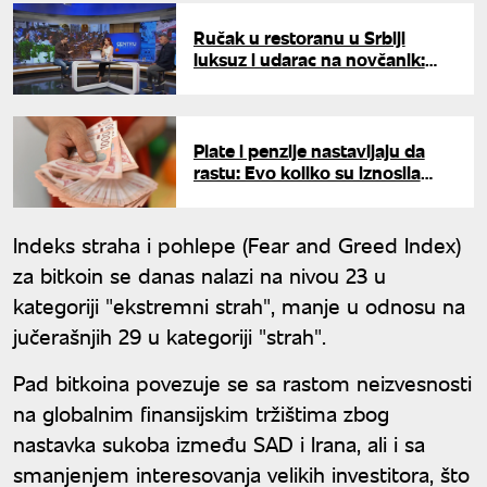
Ručak u restoranu u Srbiji
luksuz i udarac na novčanik:
UNA pita - zašto su cene toliko
visoke?
Plate i penzije nastavljaju da
rastu: Evo koliko su iznosila
prosečna primanja u aprilu
Indeks straha i pohlepe (Fear and Greed Index)
za bitkoin se danas nalazi na nivou 23 u
kategoriji "ekstremni strah", manje u odnosu na
jučerašnjih 29 u kategoriji "strah".
Pad bitkoina povezuje se sa rastom neizvesnosti
na globalnim finansijskim tržištima zbog
nastavka sukoba između SAD i Irana, ali i sa
smanjenjem interesovanja velikih investitora, što