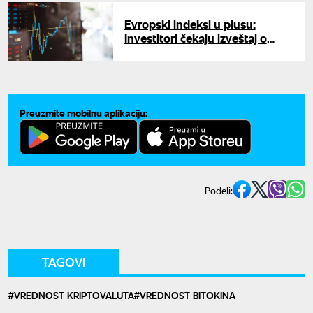
Evropski indeksi u plusu:
Investitori čekaju izveštaj o
posledicama rata na Bliskom
istoku
Preuzmite mobilnu aplikaciju:
Podeli:
TAGOVI
VREDNOST KRIPTOVALUTA
VREDNOST BITOKINA