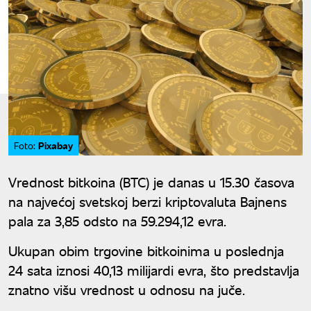
Pixabay
Foto:
Vrednost bitkoina (BTC) je danas u 15.30 časova
na najvećoj svetskoj berzi kriptovaluta Bajnens
pala za 3,85 odsto na 59.294,12 evra.
Ukupan obim trgovine bitkoinima u poslednja
24 sata iznosi 40,13 milijardi evra, što predstavlja
znatno višu vrednost u odnosu na juče.