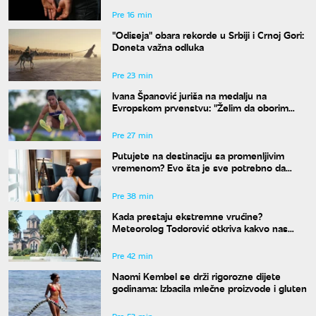
Pre 16 min
"Odiseja" obara rekorde u Srbiji i Crnoj Gori:
Doneta važna odluka
Pre 23 min
Ivana Španović juriša na medalju na
Evropskom prvenstvu: "Želim da oborim
državni rekord"
Pre 27 min
Putujete na destinaciju sa promenljivim
vremenom? Evo šta je sve potrebno da
spakujete
Pre 38 min
Kada prestaju ekstremne vrućine?
Meteorolog Todorović otkriva kakvo nas
vreme očekuje do kraja avgusta
Pre 42 min
Naomi Kembel se drži rigorozne dijete
godinama: Izbacila mlečne proizvode i gluten