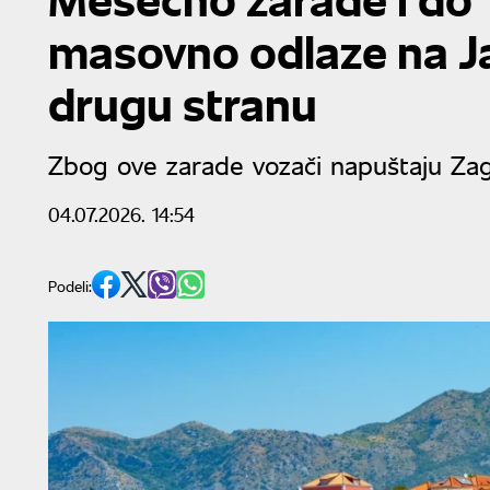
masovno odlaze na Ja
drugu stranu
Zbog ove zarade vozači napuštaju Zag
04.07.2026. 14:54
Podeli: