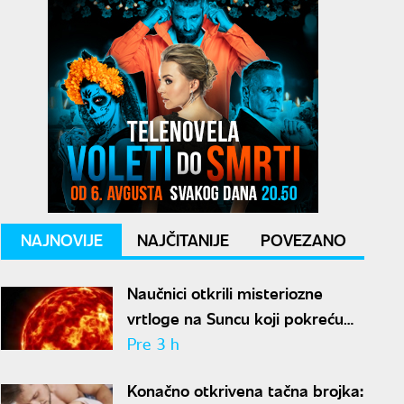
NAJNOVIJE
NAJČITANIJE
POVEZANO
Naučnici otkrili misteriozne
vrtloge na Suncu koji pokreću
solarne baklje
Pre 3 h
Konačno otkrivena tačna brojka: