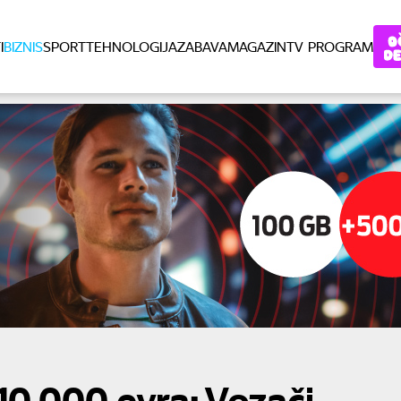
I
BIZNIS
SPORT
TEHNOLOGIJA
ZABAVA
MAGAZIN
TV PROGRAM
10.000 evra: Vozači