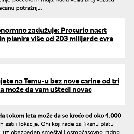
većanu potražnju.
normno zadužuje: Procurio nacrt
in planira više od 203 milijarde evra
ete na Temu-u bez nove carine od tri
ka može da vam uštedi novac
a tokom leta može da se kreće od oko 4.000
h sati i lokacije. Oni koji rade za fiksnu platu
, uz obezbeđen smeštaj i osmočasovno radno