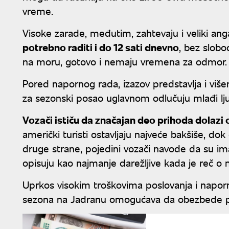
vreme.
Visoke zarade, međutim, zahtevaju i veliki a
potrebno raditi i do 12 sati dnevno
, bez slob
na moru, gotovo i nemaju vremena za odmor.
Pored napornog rada, izazov predstavlja i vi
za sezonski posao uglavnom odlučuju mlađi lju
Vozači ističu da značajan deo prihoda dolazi
američki turisti ostavljaju najveće bakšiše, do
druge strane, pojedini vozači navode da su ima
opisuju kao najmanje darežljive kada je reč o
Uprkos visokim troškovima poslovanja i napo
sezona na Jadranu omogućava da obezbede pri