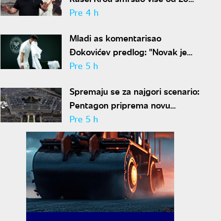
kilograma pa zapalio društvene
Pre 4 h
mreže novim izgledom
Mladi as komentarisao
Đokovićev predlog: "Novak je
sve stariji, zato nam predlaže
Pre 5 h
kraće mečeve"
Spremaju se za najgori scenario:
Pentagon priprema novu
nuklearnu strategiju za
Pre 5 h
eventualni sukob sa Rusijom i
Kinom