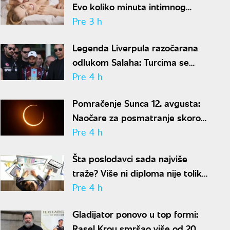
Evo koliko minuta intimnog
odnosa je ženi potrebno da bi
Pre 3 h
bila potpuno zadovoljna
Legenda Liverpula razočarana
odlukom Salaha: Turcima se
neće dopasti ove reči
Pre 4 h
Pomračenje Sunca 12. avgusta:
Naočare za posmatranje skoro
rasprodate
Pre 4 h
Šta poslodavci sada najviše
traže? Više ni diploma nije toliko
važna
Pre 4 h
Gladijator ponovo u top formi:
Rasel Krou smršao više od 20