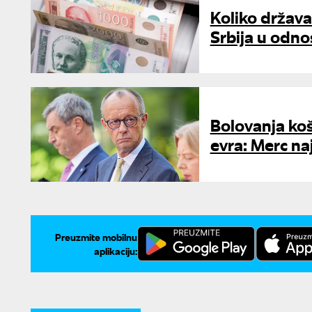
Koliko država
Srbija u odn
Bolovanja koš
evra: Merc na
Preuzmite mobilnu
aplikaciju: