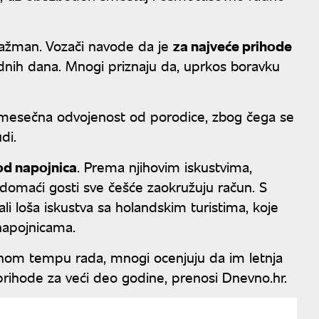
ngažman. Vozači navode da je
za najveće prihode
odnih dana. Mnogi priznaju da, uprkos boravku
šemesečna odvojenost od porodice, zbog čega se
di.
 od napojnica
. Prema njihovim iskustvima,
k domaći gosti sve češće zaokružuju račun. S
li loša iskustva sa holandskim turistima, koje
 napojnicama.
rnom tempu rada, mnogi ocenjuju da im letnja
hode za veći deo godine, prenosi Dnevno.hr.