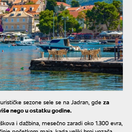
turističke sezone sele se na Jadran, gde
za
iše nego u ostatku godine.
škova i dažbina, mesečno zaradi oko 1.300 evra,
činje početkom maja, kada veliki broj vozača