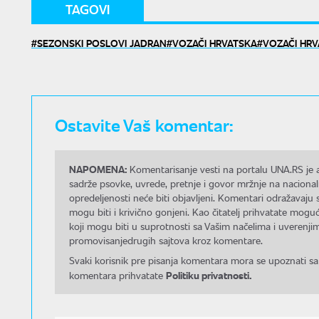
TAGOVI
SEZONSKI POSLOVI JADRAN
VOZAČI HRVATSKA
VOZAČI HR
Ostavite Vaš komentar:
NAPOMENA:
Komentarisanje vesti na portalu UNA.RS je a
sadrže psovke, uvrede, pretnje i govor mržnje na nacional
opredeljenosti neće biti objavljeni. Komentari odražavaju 
mogu biti i krivično gonjeni. Kao čitatelj prihvatate mo
koji mogu biti u suprotnosti sa Vašim načelima i uverenjim
promovisanjedrugih sajtova kroz komentare.
Svaki korisnik pre pisanja komentara mora se upoznati sa
Politiku privatnosti.
komentara prihvatate