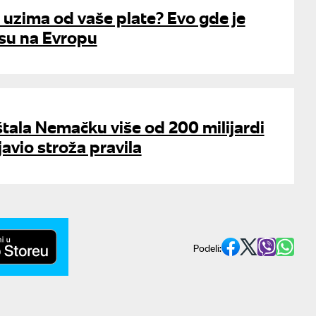
 uzima od vaše plate? Evo gde je
osu na Evropu
tala Nemačku više od 200 milijardi
javio stroža pravila
Podeli: