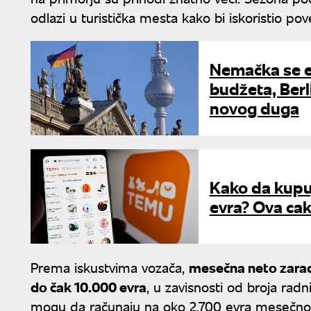
odlazi u turistička mesta kako bi iskoristio po
Nemačka se e
budžeta, Berl
novog duga
Kako da kupuj
evra? Ova ca
Prema iskustvima vozača,
mesečna neto zarad
do čak 10.000 evra
, u zavisnosti od broja radni
mogu da računaju na oko 2.700 evra mesečno