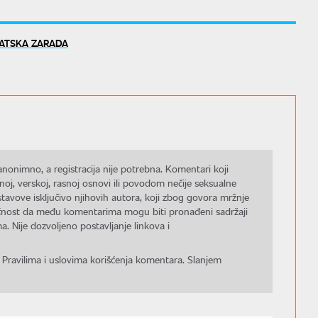
VATSKA ZARADA
nonimno, a registracija nije potrebna. Komentari koji
noj, verskoj, rasnoj osnovi ili povodom nečije seksualne
stavove isključivo njihovih autora, koji zbog govora mržnje
gućnost da među komentarima mogu biti pronađeni sadržaji
a. Nije dozvoljeno postavljanje linkova i
 Pravilima i uslovima korišćenja komentara. Slanjem