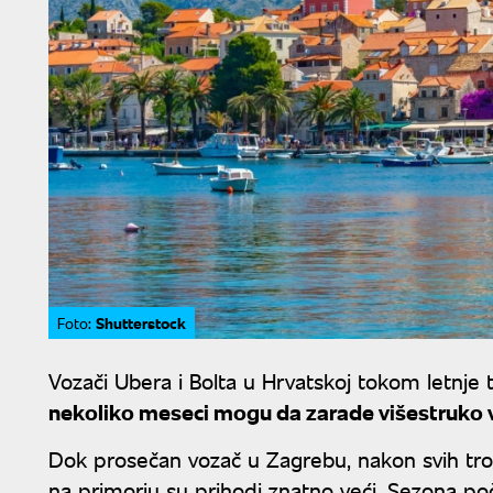
Shutterstock
Foto:
Vozači Ubera i Bolta u Hrvatskoj tokom letnje 
nekoliko meseci mogu da zarade višestruko v
Dok prosečan vozač u Zagrebu, nakon svih tro
na primorju su prihodi znatno veći. Sezona po