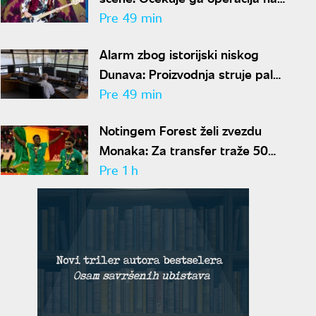
otvorenom srcu
Pre 49 min
Alarm zbog istorijski niskog
Dunava: Proizvodnja struje pala
50 odsto, evo da li je
Pre 49 min
snabdevanje ugroženo
Notingem Forest želi zvezdu
Monaka: Za transfer traže 50
miliona evra
Pre 1 h