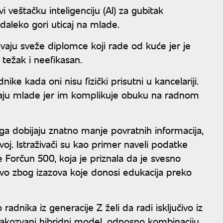
 veštačku inteligenciju (AI) za gubitak
daleko gori uticaj na mlade.
vaju sveže diplomce koji rade od kuće jer je
težak i neefikasan.
ke kada oni nisu fizički prisutni u kancelariji.
avaju mlade jer im komplikuje obuku na radnom
ega dobijaju znatno manje povratnih informacija,
voj. Istraživači su kao primer naveli podatke
e Forčun 500, koja je priznala da je svesno
avo zbog izazova koje donosi edukacija preko
adnika iz generacije Z želi da radi isključivo iz
i takozvani hibridni model, odnosno kombinaciju