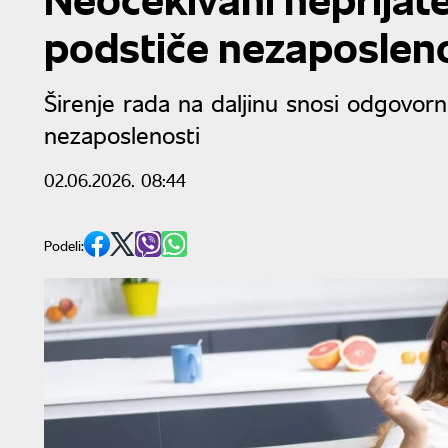
podstiče nezaposlen
Širenje rada na daljinu snosi odgovo
nezaposlenosti
02.06.2026. 08:44
Podeli: