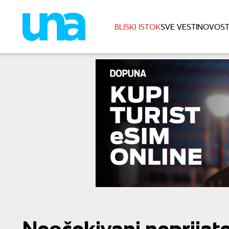
BLISKI ISTOK
SVE VESTI
NOVOST
Neočekivani neprijate