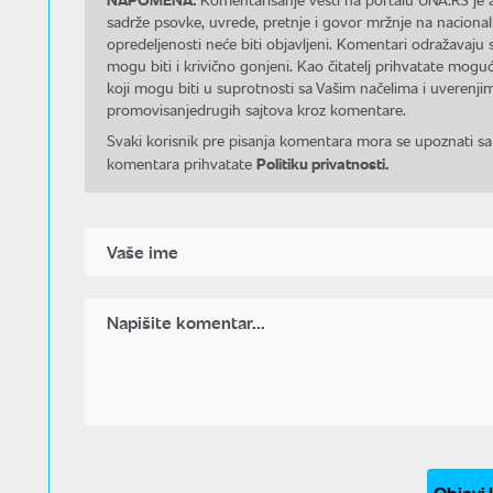
sadrže psovke, uvrede, pretnje i govor mržnje na nacional
opredeljenosti neće biti objavljeni. Komentari odražavaju 
mogu biti i krivično gonjeni. Kao čitatelj prihvatate mo
koji mogu biti u suprotnosti sa Vašim načelima i uverenjim
promovisanjedrugih sajtova kroz komentare.
Svaki korisnik pre pisanja komentara mora se upoznati sa
Politiku privatnosti.
komentara prihvatate
Objavi