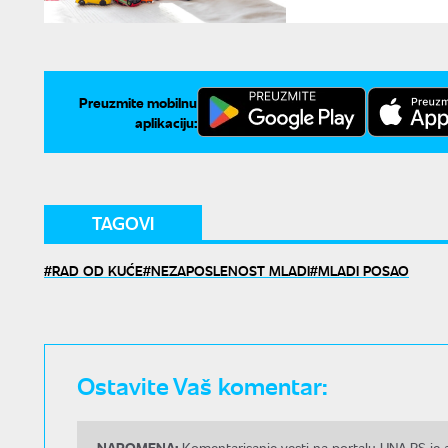
Preuzmite mobilnu
aplikaciju:
TAGOVI
RAD OD KUĆE
NEZAPOSLENOST MLADI
MLADI POSAO
Ostavite Vaš komentar:
NAPOMENA:
Komentarisanje vesti na portalu UNA.RS je a