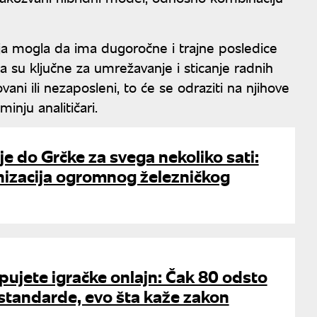
ja mogla da ima dugoročne i trajne posledice
a su ključne za umrežavanje i sticanje radnih
ani ili nezaposleni, to će se odraziti na njihove
inju analitičari.
je do Grčke za svega nekoliko sati:
izacija ogromnog železničkog
pujete igračke onlajn: Čak 80 odsto
standarde, evo šta kaže zakon