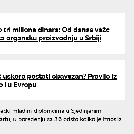
o tri miliona dinara: Od danas važe
za organsku proizvodnju u Srbiji
iš uskoro postati obavezan? Pravilo iz
o i u Evropu
 među mladim diplomcima u Sjedinjenim
tu, u poređenju sa 3,6 odsto koliko je iznosila