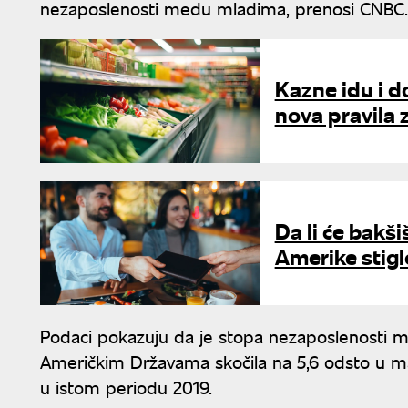
nezaposlenosti među mladima, prenosi CNBC.
Kazne idu i d
nova pravila 
Da li će bakš
Amerike stigl
Podaci pokazuju da je stopa nezaposlenosti
Američkim Državama skočila na 5,6 odsto u mar
u istom periodu 2019.