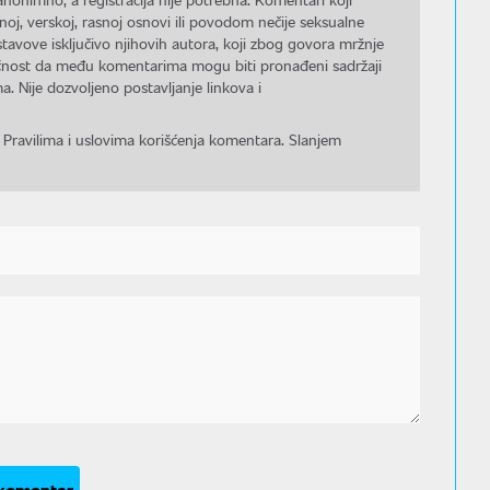
noj, verskoj, rasnoj osnovi ili povodom nečije seksualne
stavove isključivo njihovih autora, koji zbog govora mržnje
gućnost da među komentarima mogu biti pronađeni sadržaji
a. Nije dozvoljeno postavljanje linkova i
 Pravilima i uslovima korišćenja komentara. Slanjem
 komentar