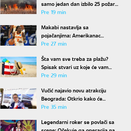
samo jedan dan izbilo 25 požara
u Severnoj Makedoniji
Pre 19 min
Makabi nastavlja sa
pojačanjima: Amerikanac
potpisao dvogodišnji ugovor
Pre 27 min
Šta vam sve treba za plažu?
Spisak stvari uz koje će vam
torba biti lagana, a dan savršen
Pre 29 min
Vučić najavio novu atrakciju
Beograda: Otkrio kako će
izgledati Stari železnički most i
Pre 35 min
kada će biti gotov
Legendarni roker se povlači sa
scene: Očekuje ga operacija na