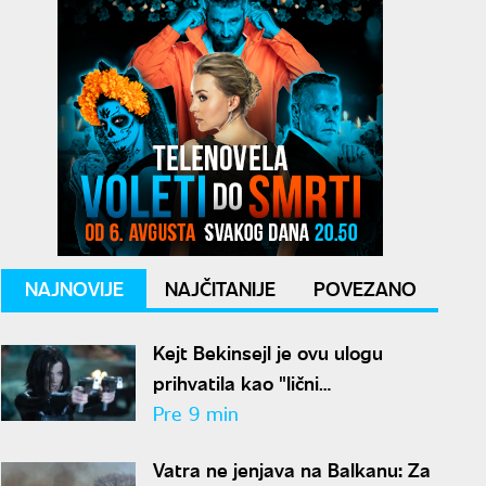
NAJNOVIJE
NAJČITANIJE
POVEZANO
Kejt Bekinsejl je ovu ulogu
prihvatila kao "lični
eksperiment": Promenila joj tok
Pre 9 min
karijere
Vatra ne jenjava na Balkanu: Za