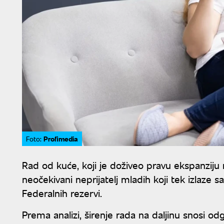
Profimedia
Foto:
Rad od kuće, koji je doživeo pravu ekspanziju
neočekivani neprijatelj mladih koji tek izlaze sa
Federalnih rezervi.
Prema analizi, širenje rada na daljinu snosi 