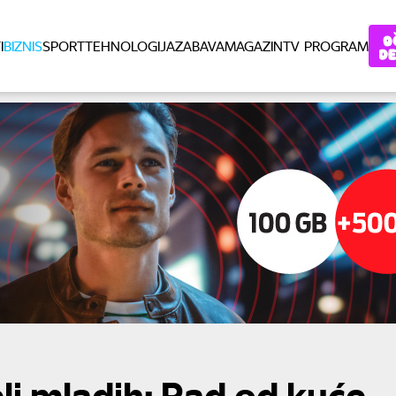
I
BIZNIS
SPORT
TEHNOLOGIJA
ZABAVA
MAGAZIN
TV PROGRAM
lj mladih: Rad od kuće