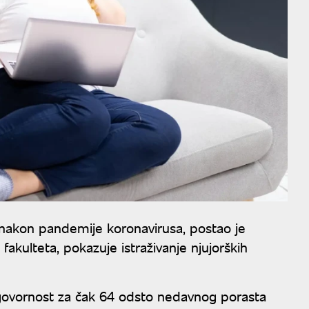
 nakon pandemije koronavirusa, postao je
 fakulteta, pokazuje istraživanje njujorških
odgovornost za čak 64 odsto nedavnog porasta