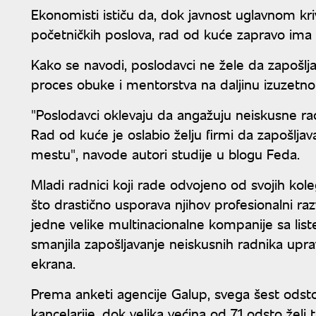
Ekonomisti ističu da, dok javnost uglavnom krivi
početničkih poslova, rad od kuće zapravo ima 
Kako se navodi, poslodavci ne žele da zapošlja
proces obuke i mentorstva na daljinu izuzetno 
"Poslodavci oklevaju da angažuju neiskusne radni
Rad od kuće je oslabio želju firmi da zapošlj
mestu", navode autori studije u blogu Feda.
Mladi radnici koji rade odvojeno od svojih kol
što drastično usporava njihov profesionalni raz
jedne velike multinacionalne kompanije sa list
smanjila zapošljavanje neiskusnih radnika upr
ekrana.
Prema anketi agencije Galup, svega šest odsto r
kancelarije, dok velika većina od 71 odsto žel