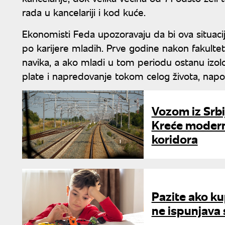
rada u kancelariji i kod kuće.
Ekonomisti Feda upozoravaju da bi ova situaci
po karijere mladih. Prve godine nakon fakultet
navika, a ako mladi u tom periodu ostanu izolov
plate i napredovanje tokom celog života, napom
Vozom iz Srbi
Kreće modern
koridora
Pazite ako ku
ne ispunjava 