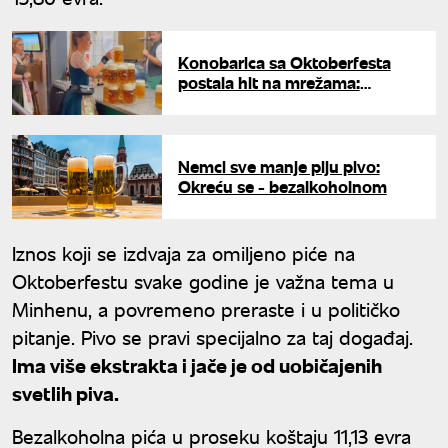
Konobarica sa Oktoberfesta
postala hit na mrežama:
Muškarci joj odmah nude brak
kad vide snimak
Nemci sve manje piju pivo:
Okreću se - bezalkoholnom
Iznos koji se izdvaja za omiljeno piće na
Oktoberfestu svake godine je važna tema u
Minhenu, a povremeno preraste i u političko
pitanje. Pivo se pravi specijalno za taj događaj.
Ima više ekstrakta i jače je od uobičajenih
svetlih piva.
Bezalkoholna pića u proseku koštaju 11,13 evra