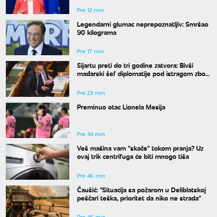
Pre 12 min
Legendarni glumac neprepoznatljiv: Smršao
90 kilograma
Pre 17 min
Sijartu preti do tri godine zatvora: Bivši
mađarski šef diplomatije pod istragom zbog
sumnje na primanje mita
Pre 23 min
Preminuo otac Lionela Mesija
Pre 34 min
Veš mašina vam "skače" tokom pranja? Uz
ovaj trik centrifuga će biti mnogo tiša
Pre 46 min
Čaušić: "Situacija sa požarom u Deliblatskoj
peščari teška, prioritet da niko ne strada"
Pre 46 min