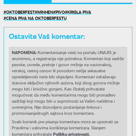
OKTOBERFEST
MINHEN
PIVO
KRIGLA PIVA
CENA PIVA NA OKTOBERFESTU
Ostavite Vaš komentar:
NAPOMENA:
Komentarisanje vesti na portalu UNA.RS je
anonimno, a registracija nije potrebna. Komentari koji sadrže
psovke, uvrede, pretnje i govor mržnje na nacionalnoj,
verskoj, rasnoj osnovi ili povodom nečije seksualne
opredeljenosti neće biti objavljeni. Komentari odražavaju
stavove isključivo njihovih autora, koji zbog govora mržnje
mogu biti i krivično gonjeni. Kao čitatelj prihvatate
mogućnost da među komentarima mogu biti pronađeni
sadržaji koji mogu biti u suprotnosti sa Vašim načelima i
uverenjima. Nije dozvoljeno postavljanje linkova i
promovisanjedrugih sajtova kroz komentare.
Svaki korisnik pre pisanja komentara mora se upoznati sa
Pravilima i uslovima korišćenja komentara. Slanjem
Politiku privatnosti.
komentara prihvatate