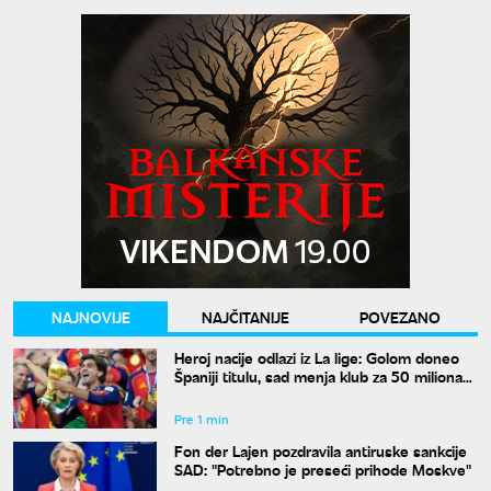
NAJNOVIJE
NAJČITANIJE
POVEZANO
Heroj nacije odlazi iz La lige: Golom doneo
Španiji titulu, sad menja klub za 50 miliona
evra
Pre 1 min
Fon der Lajen pozdravila antiruske sankcije
SAD: "Potrebno je preseći prihode Moskve"