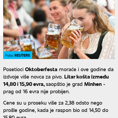
REUTERS
Foto:
Posetioci
Oktoberfesta
moraće i ove godine da
izdvoje više novca za pivo.
Litar košta između
14,80 i 15,90 evra,
saopštio je grad
Minhen
-
prag od 16 evra nije probijen.
Cene su u proseku više za 2,38 odsto nego
prošle godine, kada je raspon bio od 14,50 do
15,80 evra.