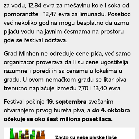
za vodu, 12,84 evra za mešavinu kole i soka od
pomorandže i 12,47 evra za limunadu. Posetioci
već nekoliko godina mogu besplatno da uzmu
pijaću vodu na javnim česmama na prostoru
gde se festival održava.
Grad Minhen ne određuje cene pića, već samo
organizator proverava da li su cene ugostitelja
razumne i poredi ih sa cenama u lokalima u
gradu. U ovom nemačkom gradu se litar piva
trenutno naplaćuje između 7,70 i 13,40 evra.
Festival počinje
19. septembra
svečanim
otvaranjem prvog bureta piva, a
do 4. oktobra
očekuje se oko šest miliona posetilaca.
Zašto su neke pivske flaše