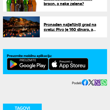
braon, a neke zelene?
Pronađen najjeftiniji grad na
svetu: Pivo je 160 dinara, a
proleće prži na 28 stepeni
Preuzmite mobilnu aplikaciju:
Podeli:
TAGOVI