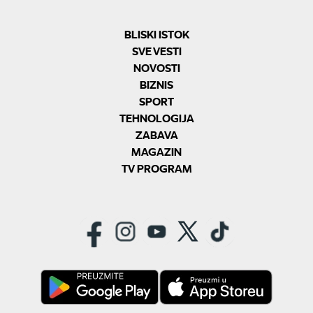
BLISKI ISTOK
SVE VESTI
NOVOSTI
BIZNIS
SPORT
TEHNOLOGIJA
ZABAVA
MAGAZIN
TV PROGRAM