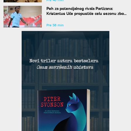
Peh za potencijalnog rivala Partizana:
Kristantus Uče propustiće celu sezonu zbog
teške povede kolena
Pre 58 min