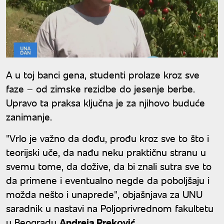
A u toj banci gena, studenti prolaze kroz sve
faze – od zimske rezidbe do jesenje berbe.
Upravo ta praksa ključna je za njihovo buduće
zanimanje.
"Vrlo je važno da dođu, prođu kroz sve to što i
teorijski uče, da nađu neku praktičnu stranu u
svemu tome, da dožive, da bi znali sutra sve to
da primene i eventualno negde da poboljšaju i
možda nešto i unaprede", objašnjava za UNU
saradnik u nastavi na Poljoprivrednom fakultetu
u Beogradu
Andreja Preković
.