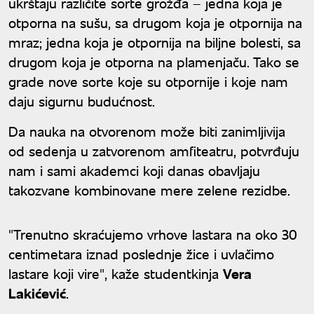
ukrštaju različite sorte grožđa – jedna koja je
otporna na sušu, sa drugom koja je otpornija na
mraz; jedna koja je otpornija na biljne bolesti, sa
drugom koja je otporna na plamenjaču. Tako se
grade nove sorte koje su otpornije i koje nam
daju sigurnu budućnost.
Da nauka na otvorenom može biti zanimljivija
od sedenja u zatvorenom amfiteatru, potvrđuju
nam i sami akademci koji danas obavljaju
takozvane kombinovane mere zelene rezidbe.
"Trenutno skraćujemo vrhove lastara na oko 30
centimetara iznad poslednje žice i uvlačimo
lastare koji vire", kaže studentkinja
Vera
Lakićević
.