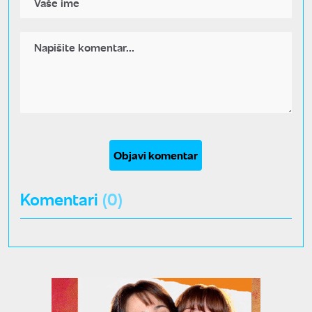
Objavi komentar
Komentari
(0)