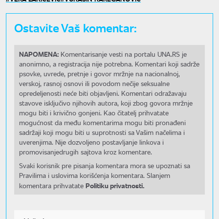
Ostavite Vaš komentar:
NAPOMENA:
Komentarisanje vesti na portalu UNA.RS je
anonimno, a registracija nije potrebna. Komentari koji sadrže
psovke, uvrede, pretnje i govor mržnje na nacionalnoj,
verskoj, rasnoj osnovi ili povodom nečije seksualne
opredeljenosti neće biti objavljeni. Komentari odražavaju
stavove isključivo njihovih autora, koji zbog govora mržnje
mogu biti i krivično gonjeni. Kao čitatelj prihvatate
mogućnost da među komentarima mogu biti pronađeni
sadržaji koji mogu biti u suprotnosti sa Vašim načelima i
uverenjima. Nije dozvoljeno postavljanje linkova i
promovisanjedrugih sajtova kroz komentare.
Svaki korisnik pre pisanja komentara mora se upoznati sa
Pravilima i uslovima korišćenja komentara. Slanjem
Politiku privatnosti.
komentara prihvatate