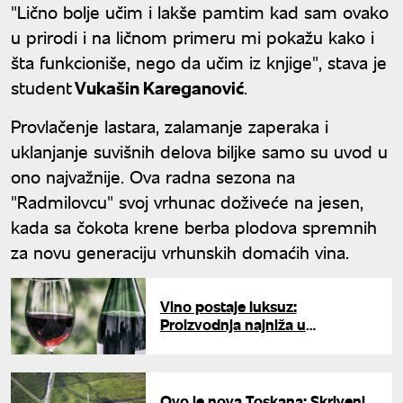
"Lično bolje učim i lakše pamtim kad sam ovako
u prirodi i na ličnom primeru mi pokažu kako i
šta funkcioniše, nego da učim iz knjige", stava je
student
Vukašin Kareganović
.
Provlačenje lastara, zalamanje zaperaka i
uklanjanje suvišnih delova biljke samo su uvod u
ono najvažnije. Ova radna sezona na
"Radmilovcu" svoj vrhunac doživeće na jesen,
kada sa čokota krene berba plodova spremnih
za novu generaciju vrhunskih domaćih vina.
Vino postaje luksuz:
Proizvodnja najniža u
poslednjih 60 godina, a cene
rekordne
Ovo je nova Toskana: Skriveni