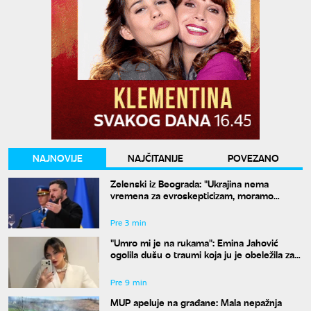
NAJNOVIJE
NAJČITANIJE
POVEZANO
Zelenski iz Beograda: "Ukrajina nema
vremena za evroskepticizam, moramo
postati članica EU"
Pre 3 min
"Umro mi je na rukama": Emina Jahović
ogolila dušu o traumi koja ju je obeležila za
ceo život
Pre 9 min
MUP apeluje na građane: Mala nepažnja