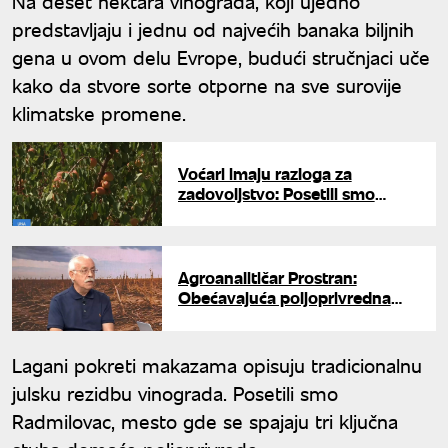
Na deset hektara vinograda, koji ujedno
predstavljaju i jednu od najvećih banaka biljnih
gena u ovom delu Evrope, budući stručnjaci uče
kako da stvore sorte otporne na sve surovije
klimatske promene.
Voćari imaju razloga za
zadovoljstvo: Posetili smo
"Radmilovac" i proverili kakvo
je stanje u voćnjacima u toku
berbe
Agroanalitičar Prostran:
Obećavajuća poljoprivredna
godina, očekivani prinos
pšenice 3,8 miliona tona
Lagani pokreti makazama opisuju tradicionalnu
julsku rezidbu vinograda. Posetili smo
Radmilovac, mesto gde se spajaju tri ključna