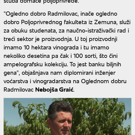
stuba domaće poljoprivrede.
"Ogledno dobro Radmilovac, inače ogledno
dobro Poljoprivrednog fakulteta iz Zemuna, služi
za obuku studenata, za naučno-istraživački rad i
treći sektor je proizvodnja. U toj proizvodnji
imamo 10 hektara vinograda i tu imamo
nekoliko desetina pa čak i 100 sorti, što čini
ampelografsku kolekciju. To jest banku biljnih
gena", objašnjava nam diplomirani inženjer
voćarstva i vinogradarstva na Oglednom dobru
Radmilovac
Nebojša Graić
.