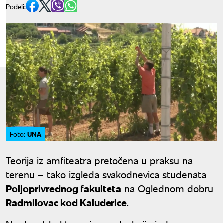
Podeli:
UNA
Foto:
Teorija iz amfiteatra pretočena u praksu na
terenu – tako izgleda svakodnevica studenata
Poljoprivrednog fakulteta
na Oglednom dobru
Radmilovac kod Kaluđerice
.