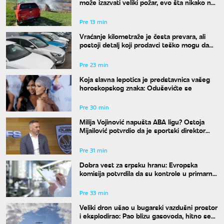
može izazvati veliki požar, evo šta nikako ne
smete raditi
Pre 13 min
Vraćanje kilometraže je česta prevara, ali
postoji detalj koji prodavci teško mogu da
sakriju
Pre 23 min
Koja slavna lepotica je predstavnica vašeg
horoskopskog znaka: Oduševićte se
Pre 30 min
Milija Vojinović napušta ABA ligu? Ostoja
Mijailović potvrdio da je sportski direktor
zatražio odlazak
Pre 31 min
Dobra vest za srpsku hranu: Evropska
komisija potvrdila da su kontrole u primarnoj
proizvodnji usklađene sa standardima EU
Pre 33 min
Veliki dron ušao u bugarski vazdušni prostor
i eksplodirao: Pao blizu gasovoda, hitno se