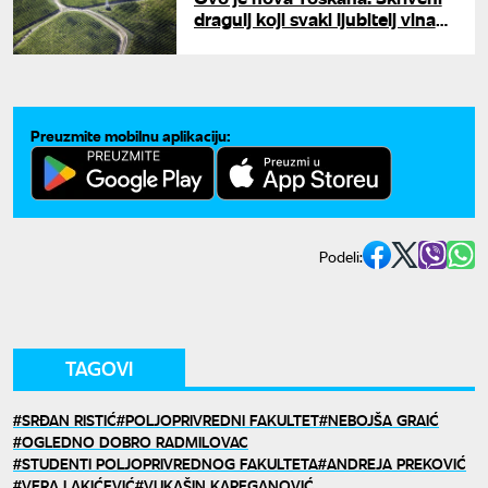
dragulj koji svaki ljubitelj vina
mora da poseti bar jednom
Preuzmite mobilnu aplikaciju:
Podeli:
TAGOVI
SRĐAN RISTIĆ
POLJOPRIVREDNI FAKULTET
NEBOJŠA GRAIĆ
OGLEDNO DOBRO RADMILOVAC
STUDENTI POLJOPRIVREDNOG FAKULTETA
ANDREJA PREKOVIĆ
VERA LAKIĆEVIĆ
VUKAŠIN KAREGANOVIĆ