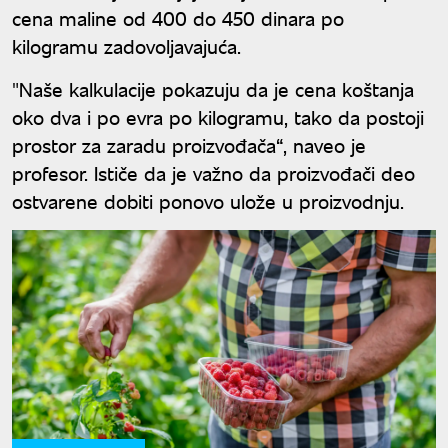
cena maline od 400 do 450 dinara po
kilogramu zadovoljavajuća.
"Naše kalkulacije pokazuju da je cena koštanja
oko dva i po evra po kilogramu, tako da postoji
prostor za zaradu proizvođača“, naveo je
profesor. Ističe da je važno da proizvođači deo
ostvarene dobiti ponovo ulože u proizvodnju.