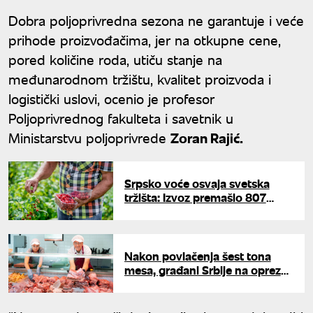
Dobra poljoprivredna sezona ne garantuje i veće
prihode proizvođačima, jer na otkupne cene,
pored količine roda, utiču stanje na
međunarodnom tržištu, kvalitet proizvoda i
logistički uslovi, ocenio je profesor
Poljoprivrednog fakulteta i savetnik u
Ministarstvu poljoprivrede
Zoran Rajić.
Srpsko voće osvaja svetska
tržišta: Izvoz premašio 807
miliona evra
Nakon povlačenja šest tona
mesa, građani Srbije na oprezu:
Kupovina samo u
registrovanim prodavnicama