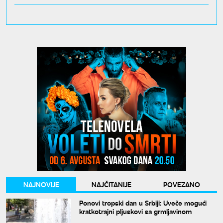
NAJNOVIJE
NAJČITANIJE
POVEZANO
Ponovi tropski dan u Srbiji: Uveče mogući
kratkotrajni pljuskovi sa grmljavinom