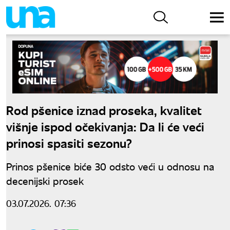
Rod pšenice iznad proseka, kvalitet
višnje ispod očekivanja: Da li će veći
prinosi spasiti sezonu?
Prinos pšenice biće 30 odsto veći u odnosu na
decenijski prosek
03.07.2026. 07:36