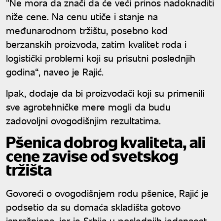
"Ne mora da znači da će veći prinos nadoknaditi
niže cene. Na cenu utiče i stanje na
međunarodnom tržištu, posebno kod
berzanskih proizvoda, zatim kvalitet roda i
logistički problemi koji su prisutni poslednjih
godina“, naveo je Rajić.
Ipak, dodaje da bi proizvođači koji su primenili
sve agrotehničke mere mogli da budu
zadovoljni ovogodišnjim rezultatima.
Pšenica dobrog kvaliteta, ali
cene zavise od svetskog
tržišta
Govoreći o ovogodišnjem rodu pšenice, Rajić je
podsetio da su domaća skladišta gotovo
ispražnjena, jer je Srbija u poslednjih jedanaest