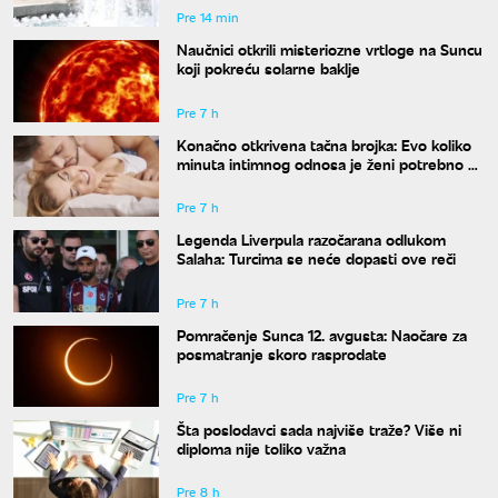
Pre 14 min
Naučnici otkrili misteriozne vrtloge na Suncu
koji pokreću solarne baklje
Pre 7 h
Konačno otkrivena tačna brojka: Evo koliko
minuta intimnog odnosa je ženi potrebno da
bi bila potpuno zadovoljna
Pre 7 h
Legenda Liverpula razočarana odlukom
Salaha: Turcima se neće dopasti ove reči
Pre 7 h
Pomračenje Sunca 12. avgusta: Naočare za
posmatranje skoro rasprodate
Pre 7 h
Šta poslodavci sada najviše traže? Više ni
diploma nije toliko važna
Pre 8 h