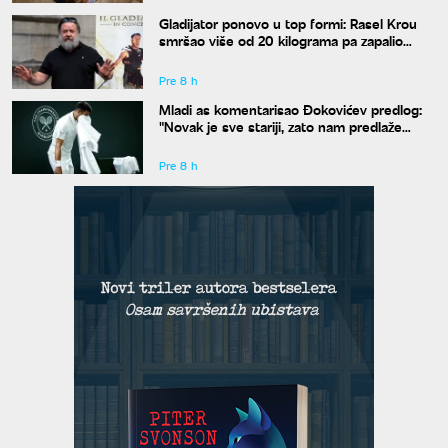
Gladijator ponovo u top formi: Rasel Krou
smršao više od 20 kilograma pa zapalio
društvene mreže novim izgledom
Pre 8 h
Mladi as komentarisao Đokovićev predlog:
"Novak je sve stariji, zato nam predlaže
kraće mečeve"
Pre 8 h