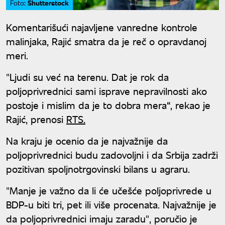
Shutterstock
Foto:
Komentarišući najavljene vanredne kontrole
malinjaka, Rajić smatra da je reč o opravdanoj
meri.
"Ljudi su već na terenu. Dat je rok da
poljoprivrednici sami isprave nepravilnosti ako
postoje i mislim da je to dobra mera“, rekao je
Rajić, prenosi
RTS.
Na kraju je ocenio da je najvažnije da
poljoprivrednici budu zadovoljni i da Srbija zadrži
pozitivan spoljnotrgovinski bilans u agraru.
"Manje je važno da li će učešće poljoprivrede u
BDP-u biti tri, pet ili više procenata. Najvažnije je
da poljoprivrednici imaju zaradu", poručio je