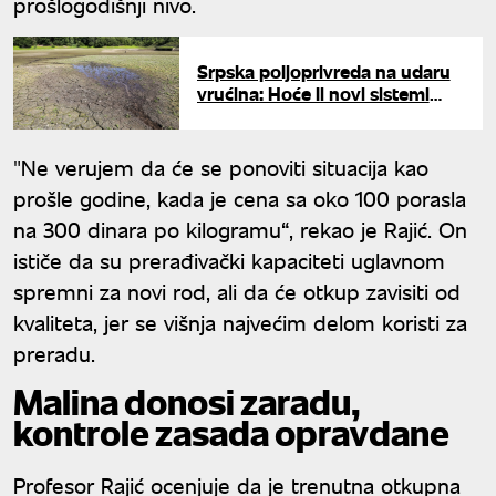
prošlogodišnji nivo.
Srpska poljoprivreda na udaru
vrućina: Hoće li novi sistemi
spasiti ovogodišnji rod?
"Ne verujem da će se ponoviti situacija kao
prošle godine, kada je cena sa oko 100 porasla
na 300 dinara po kilogramu“, rekao je Rajić. On
ističe da su prerađivački kapaciteti uglavnom
spremni za novi rod, ali da će otkup zavisiti od
kvaliteta, jer se višnja najvećim delom koristi za
preradu.
Malina donosi zaradu,
kontrole zasada opravdane
Profesor Rajić ocenjuje da je trenutna otkupna