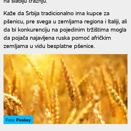
na slabiju tražnju.
Kaže da Srbija tradicionalno ima kupce za
pšenicu, pre svega u zemljama regiona i Italiji, ali
da bi konkurenciju na pojedinim tržištima mogla
da pojača najavljena ruska pomoć afričkim
zemljama u vidu besplatne pšenice.
Pixabay
Foto: