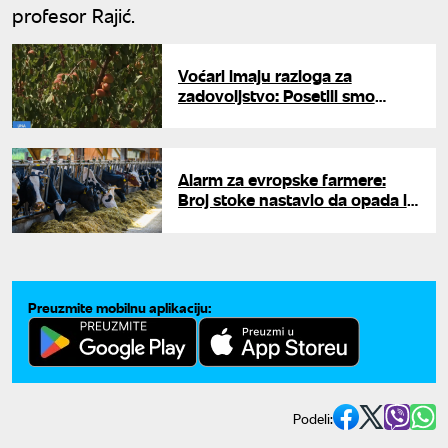
profesor Rajić.
Voćari imaju razloga za
zadovoljstvo: Posetili smo
"Radmilovac" i proverili kakvo
je stanje u voćnjacima u toku
berbe
Alarm za evropske farmere:
Broj stoke nastavio da opada i
tokom prošle godine
Preuzmite mobilnu aplikaciju:
Podeli: