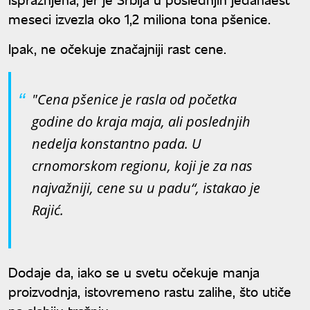
meseci izvezla oko 1,2 miliona tona pšenice.
Ipak, ne očekuje značajniji rast cene.
"Cena pšenice je rasla od početka
godine do kraja maja, ali poslednjih
nedelja konstantno pada. U
crnomorskom regionu, koji je za nas
najvažniji, cene su u padu“, istakao je
Rajić.
Dodaje da, iako se u svetu očekuje manja
proizvodnja, istovremeno rastu zalihe, što utiče