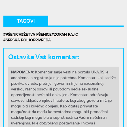
TAGOVI
PŠENICA
ŽETVA PŠENICE
ZORAN RAJIĆ
SRPSKA POLJOPRIVREDA
Ostavite Vaš komentar:
NAPOMENA:
Komentarisanje vesti na portalu UNA.RS je
anonimno, a registracija nije potrebna. Komentari koji sadrže
psovke, uvrede, pretnje i govor mržnje na nacionalnoj,
verskoj, rasnoj osnovi ili povodom nečije seksualne
opredeljenosti neće biti objavljeni. Komentari odražavaju
stavove isključivo njihovih autora, koji zbog govora mržnje
mogu biti i krivično gonjeni. Kao čitatelj prihvatate
mogućnost da među komentarima mogu biti pronađeni
sadržaji koji mogu biti u suprotnosti sa Vašim načelima i
uverenjima. Nije dozvoljeno postavljanje linkova i