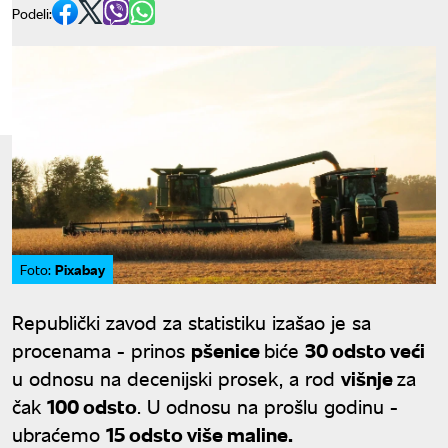
Podeli:
Pixabay
Foto:
Republički zavod za statistiku izašao je sa
procenama - prinos
pšenice
biće
30 odsto veći
u odnosu na decenijski prosek, a rod
višnje
za
čak
100 odsto
. U odnosu na prošlu godinu -
ubraćemo
15 odsto više maline.