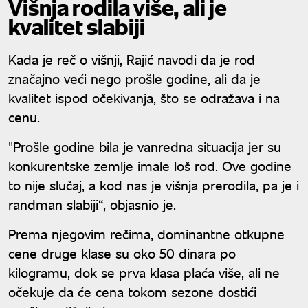
Višnja rodila više, ali je
kvalitet slabiji
Kada je reč o višnji, Rajić navodi da je rod
značajno veći nego prošle godine, ali da je
kvalitet ispod očekivanja, što se odražava i na
cenu.
"Prošle godine bila je vanredna situacija jer su
konkurentske zemlje imale loš rod. Ove godine
to nije slučaj, a kod nas je višnja prerodila, pa je i
randman slabiji“, objasnio je.
Prema njegovim rečima, dominantne otkupne
cene druge klase su oko 50 dinara po
kilogramu, dok se prva klasa plaća više, ali ne
očekuje da će cena tokom sezone dostići