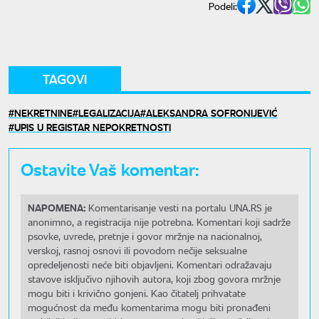
Podeli:
TAGOVI
NEKRETNINE
LEGALIZACIJA
ALEKSANDRA SOFRONIJEVIĆ
UPIS U REGISTAR NEPOKRETNOSTI
Ostavite Vaš komentar:
NAPOMENA:
Komentarisanje vesti na portalu UNA.RS je
anonimno, a registracija nije potrebna. Komentari koji sadrže
psovke, uvrede, pretnje i govor mržnje na nacionalnoj,
verskoj, rasnoj osnovi ili povodom nečije seksualne
opredeljenosti neće biti objavljeni. Komentari odražavaju
stavove isključivo njihovih autora, koji zbog govora mržnje
mogu biti i krivično gonjeni. Kao čitatelj prihvatate
mogućnost da među komentarima mogu biti pronađeni