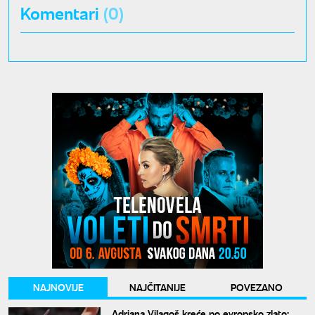
Komentari
(0)
NAJNOVIJE
NAJČITANIJE
POVEZANO
Adriana Vilagoš kreće po evropsko zlato: