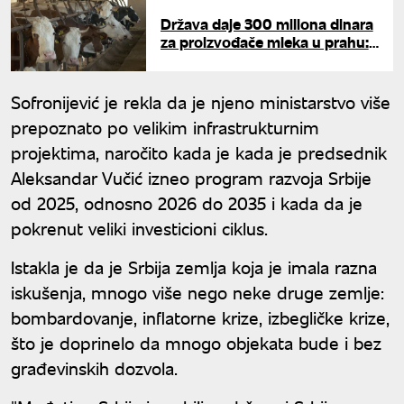
Država daje 300 miliona dinara
za proizvođače mleka u prahu:
Vlada Srbije donela hitnu meru
Sofronijević je rekla da je njeno ministarstvo više
prepoznato po velikim infrastrukturnim
projektima, naročito kada je kada je predsednik
Aleksandar Vučić izneo program razvoja Srbije
od 2025, odnosno 2026 do 2035 i kada da je
pokrenut veliki investicioni ciklus.
Istakla je da je Srbija zemlja koja je imala razna
iskušenja, mnogo više nego neke druge zemlje:
bombardovanje, inflatorne krize, izbegličke krize,
što je doprinelo da mnogo objekata bude i bez
građevinskih dozvola.