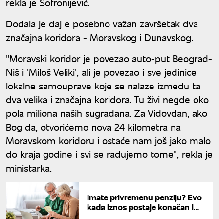
rekla je Sofronijević.
Dodala je daj e posebno važan završetak dva
značajna koridora - Moravskog i Dunavskog.
"Moravski koridor je povezao auto-put Beograd-
Niš i 'Miloš Veliki', ali je povezao i sve jedinice
lokalne samouprave koje se nalaze između ta
dva velika i značajna koridora. Tu živi negde oko
pola miliona naših sugrađana. Za Vidovdan, ako
Bog da, otvorićemo nova 24 kilometra na
Moravskom koridoru i ostaće nam još jako malo
do kraja godine i svi se radujemo tome", rekla je
ministarka.
Imate privremenu penziju? Evo
kada iznos postaje konačan i
postoje li skriveni troškovi