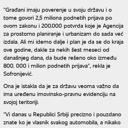
sve pada u vodu
"Građani imaju poverenje u svoju državu i o
tome govori 2,5 miliona podnetih prijava po
ovom zakonu i 200.000 potvrda koje je Agencija
za prostorno planiranje i urbanizam do sada već
izdala. Ali mi idemo dalje i plan je da se do kraja
ove godine, dakle za nekih šest meseci od
današnjeg dana, da bude rešeno oko između
800. 000 i milion podnetih prijava", rekla je
Sofronijević.
Ona je istakla da je za državu veoma važno da
ima uređenu imovinsko-pravnu evidenciju na
svojoj teritoriji.
"Vi danas u Republici Srbiji precizno i pouzdano
znate ko je vlasnik svakog automobila, a nikako