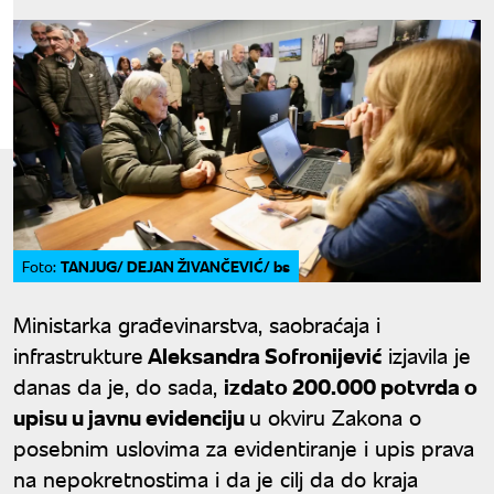
TANJUG/ DEJAN ŽIVANČEVIĆ/ bs
Foto:
Ministarka građevinarstva, saobraćaja i
infrastrukture
Aleksandra Sofronijević
izjavila je
danas da je, do sada,
izdato 200.000 potvrda o
upisu u javnu evidenciju
u okviru Zakona o
posebnim uslovima za evidentiranje i upis prava
na nepokretnostima i da je cilj da do kraja