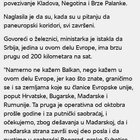
povezivanje Kladova, Negotina i Brze Palanke.
Naglasila je da su, kada su u pitanju da
paneuropski koridori, svi završeni.
Govoreći o železnici, ministarka je istakla da
Srbija, jedina u ovom delu Evrope, ima brzu
prugu od 200 kilometara na sat.
"Namerno ne kažem Balkan, nego kažem u
ovom delu Evrope, jer kao što znate, graničimo
se i sa zemljama koje su članice Evropske unije,
poput Hrvatske, Bugarske, Mađarske i
Rumunije. Ta pruga je operativna od oktobra
prošle godine i za putnički saobraćaj, i
očekujemo, zbog dešavanja u Mađarskoj, da i
mađarska strana završi svoj deo posla i da
pustimo u saobraćaj Beograd, preko Subotice