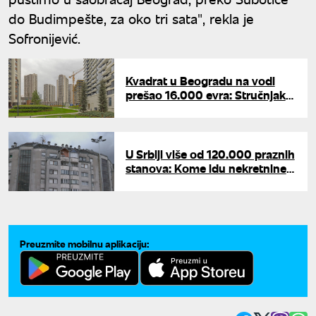
do Budimpešte, za oko tri sata", rekla je
Sofronijević.
Kvadrat u Beogradu na vodi
prešao 16.000 evra: Stručnjak
otkrio gde su najjeftiniji, a gde
najskuplji stanovi u Srbiji
U Srbiji više od 120.000 praznih
stanova: Kome idu nekretnine
posle smrti vlasnika bez
naslednika?
Preuzmite mobilnu aplikaciju: