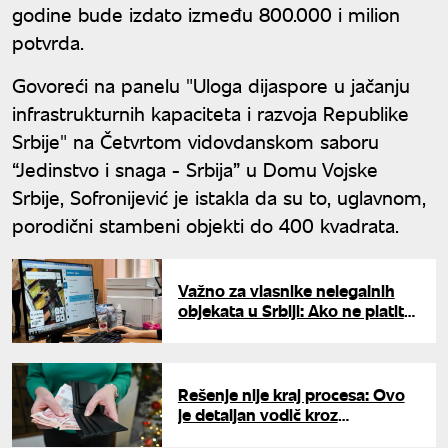
godine bude izdato između 800.000 i milion
potvrda.
Govoreći na panelu "Uloga dijaspore u jačanju
infrastrukturnih kapaciteta i razvoja Republike
Srbije" na Četvrtom vidovdanskom saboru
“Jedinstvo i snaga - Srbija” u Domu Vojske
Srbije, Sofronijević je istakla da su to, uglavnom,
porodični stambeni objekti do 400 kvadrata.
Važno za vlasnike nelegalnih
objekata u Srbiji: Ako ne platite
taksu u roku od 30 dana, sledi
zabrana
Rešenje nije kraj procesa: Ovo
je detaljan vodič kroz
legalizaciju - bez uplate takse