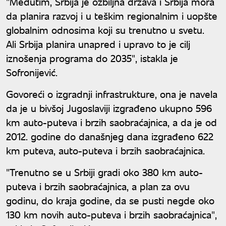
"Međutim, Srbija je ozbiljna država i Srbija mora
da planira razvoj i u teškim regionalnim i uopšte
globalnim odnosima koji su trenutno u svetu.
Ali Srbija planira unapred i upravo to je cilj
iznošenja programa do 2035", istakla je
Sofronijević.
Govoreći o izgradnji infrastrukture, ona je navela
da je u bivšoj Jugoslaviji izgrađeno ukupno 596
km auto-puteva i brzih saobraćajnica, a da je od
2012. godine do današnjeg dana izgrađeno 622
km puteva, auto-puteva i brzih saobraćajnica.
"Trenutno se u Srbiji gradi oko 380 km auto-
puteva i brzih saobraćajnica, a plan za ovu
godinu, do kraja godine, da se pusti negde oko
130 km novih auto-puteva i brzih saobraćajnica",