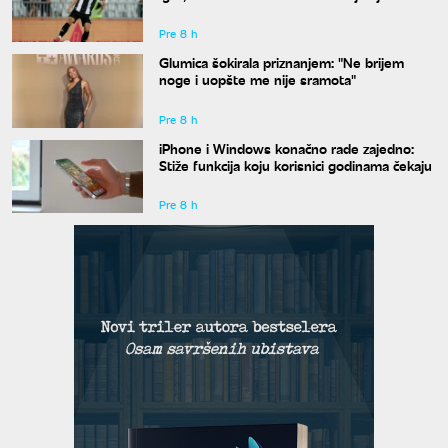
Pre 8 h
Glumica šokirala priznanjem: "Ne brijem
noge i uopšte me nije sramota"
Pre 8 h
iPhone i Windows konačno rade zajedno:
Stiže funkcija koju korisnici godinama čekaju
Pre 8 h