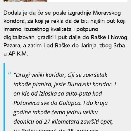
Dodala je da će se posle izgradnje Moravskog
koridora, za koji je rekla da će biti najširi put koji
imamo, izuzetnog kvaliteta i potpuno
digitalizovan, graditi i put dalje do Raške i Novog
Pazara, a zatim i od Raške do Jarinja, zbog Srba
u AP KiM.
"Drugi veliki koridor, čiji se završetak
takođe planira, jeste Dunavski koridor. I
on ide od izlaska sa auto-puta kod
Požarevca sve do Golupca. I do kraja
godine takođe ćemo jednu veliku
deonicu od 27 kilometara završiti opet,
uz Božiju pomoć, do 28. juna ove