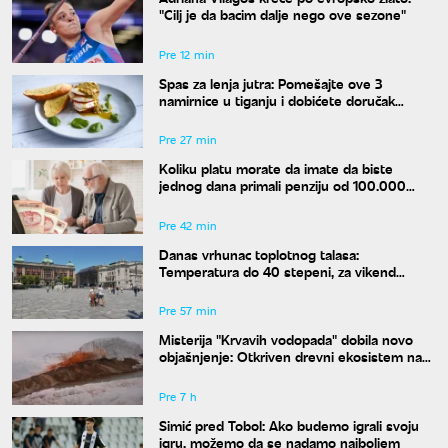
"Cilj je da bacim dalje nego ove sezone"
Pre 12 min
Spas za lenja jutra: Pomešajte ove 3
namirnice u tiganju i dobićete doručak
dostojan najboljeg restorana
Pre 27 min
Koliku platu morate da imate da biste
jednog dana primali penziju od 100.000
dinara?
Pre 42 min
Danas vrhunac toplotnog talasa:
Temperatura do 40 stepeni, za vikend
konačno stiže osveženje
Pre 57 min
Misterija "Krvavih vodopada" dobila novo
objašnjenje: Otkriven drevni ekosistem na
Antarktiku
Pre 7 h
Simić pred Tobol: Ako budemo igrali svoju
igru, možemo da se nadamo najboljem