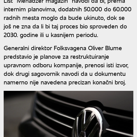
List "Menadžer magazin" navodi da bi, prema
internim planovima, dodatnih 50.000 do 60.000
radnih mesta moglo da bude ukinuto, dok se
još ne zna da li bi taj proces bio sproveden do
2030. godine ili u kasnijem periodu.
Generalni direktor Folksvagena Oliver Blume
predstavio je planove za restruktuiranje
upravnom odboru kompanije, prenosi isti izvor,
dok drugi sagovornik navodi da u dokumentu
namerno nije navedena precizan konačni broj.