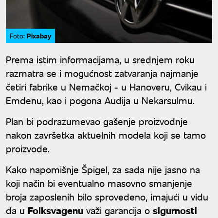
Pixabay
Foto:
Prema istim informacijama, u srednjem roku
razmatra se i mogućnost zatvaranja najmanje
četiri fabrike u Nemačkoj - u Hanoveru, Cvikau i
Emdenu, kao i pogona Audija u Nekarsulmu.
Plan bi podrazumevao gašenje proizvodnje
nakon završetka aktuelnih modela koji se tamo
proizvode.
Kako napomišnje Špigel, za sada nije jasno na
koji način bi eventualno masovno smanjenje
broja zaposlenih bilo sprovedeno, imajući u vidu
da u
Folksvagenu
važi garancija o
sigurnosti