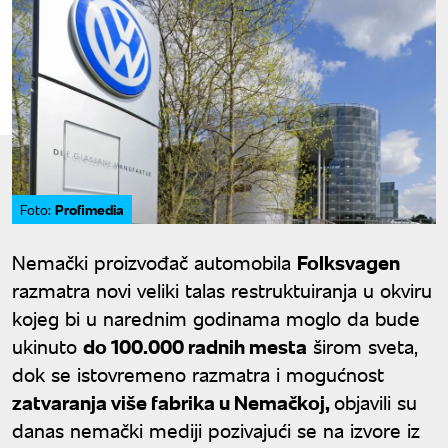
Profimedia
Foto:
Nemački proizvođač automobila
Folksvagen
razmatra novi veliki talas restruktuiranja u okviru
kojeg bi u narednim godinama moglo da bude
ukinuto
do 100.000 radnih mesta
širom sveta,
dok se istovremeno razmatra i mogućnost
zatvaranja više fabrika u Nemačkoj,
objavili su
danas nemački mediji pozivajući se na izvore iz