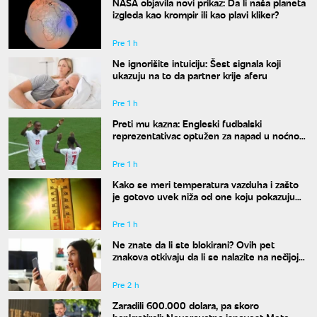
NASA objavila novi prikaz: Da li naša planeta
izgleda kao krompir ili kao plavi kliker?
Pre 1 h
Ne ignorišite intuiciju: Šest signala koji
ukazuju na to da partner krije aferu
Pre 1 h
Preti mu kazna: Engleski fudbalski
reprezentativac optužen za napad u noćnom
klubu
Pre 1 h
Kako se meri temperatura vazduha i zašto
je gotovo uvek niža od one koju pokazuju
naši termometri
Pre 1 h
Ne znate da li ste blokirani? Ovih pet
znakova otkivaju da li se nalazite na nečijoj
"crnoj listi"
Pre 2 h
Zaradili 600.000 dolara, pa skoro
bankrotirali: Neverovatna ispovest Meta