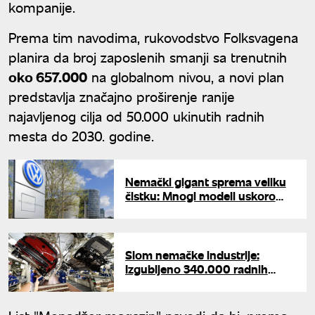
kompanije.
Prema tim navodima, rukovodstvo Folksvagena
planira da broj zaposlenih smanji sa trenutnih
oko 657.000
na globalnom nivou, a novi plan
predstavlja značajno proširenje ranije
najavljenog cilja od 50.000 ukinutih radnih
mesta do 2030. godine.
Nemački gigant sprema veliku
čistku: Mnogi modeli uskoro
nestaju iz ponude
Slom nemačke industrije:
Izgubljeno 340.000 radnih
mesta, Folksvagen i Bos gase
fabrike