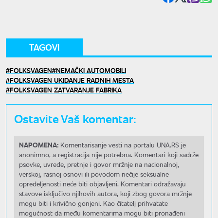
TAGOVI
FOLKSVAGEN
NEMAČKI AUTOMOBILI
FOLKSVAGEN UKIDANJE RADNIH MESTA
FOLKSVAGEN ZATVARANJE FABRIKA
Ostavite Vaš komentar:
NAPOMENA:
Komentarisanje vesti na portalu UNA.RS je
anonimno, a registracija nije potrebna. Komentari koji sadrže
psovke, uvrede, pretnje i govor mržnje na nacionalnoj,
verskoj, rasnoj osnovi ili povodom nečije seksualne
opredeljenosti neće biti objavljeni. Komentari odražavaju
stavove isključivo njihovih autora, koji zbog govora mržnje
mogu biti i krivično gonjeni. Kao čitatelj prihvatate
mogućnost da među komentarima mogu biti pronađeni