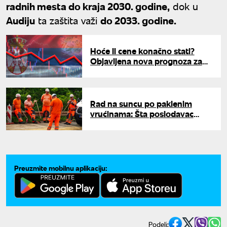
radnih mesta do kraja 2030. godine,
dok u
Audiju
ta zaštita važi
do 2033. godine.
Hoće li cene konačno stati?
Objavljena nova prognoza za
inflaciju u Srbiji
Rad na suncu po paklenim
vrućinama: Šta poslodavac
mora da obezbedi, a kada
radnik može da odbije posao?
Preuzmite mobilnu aplikaciju:
Podeli: