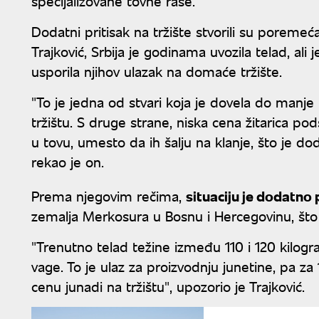
specijalizovane tovne rase.
Dodatni pritisak na tržište stvorili su poreme
Trajković, Srbija je godinama uvozila telad, ali 
usporila njihov ulazak na domaće tržište.
"To je jedna od stvari koja je dovela do manj
tržištu. S druge strane, niska cena žitarica pod
u tovu, umesto da ih šalju na klanje, što je
rekao je on.
Prema njegovim rečima,
situaciju je dodatno
zemalja Merkosura u Bosnu i Hercegovinu, što 
"Trenutno telad težine između 110 i 120 kilogr
vage. To je ulaz za proizvodnju junetine, pa 
cenu junadi na tržištu", upozorio je Trajković.