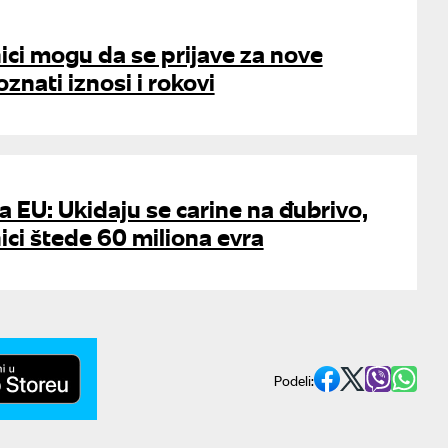
ici mogu da se prijave za nove
znati iznosi i rokovi
 EU: Ukidaju se carine na đubrivo,
ici štede 60 miliona evra
Podeli: