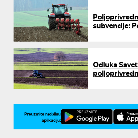
Poljoprivredn
subvencije: Po
Odluka Saveta
poljoprivredn
Preuzmite mobilnu
aplikaciju: