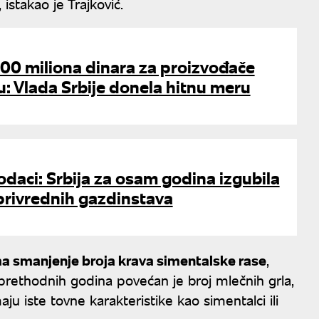
istakao je Trajković.
00 miliona dinara za proizvođače
: Vlada Srbije donela hitnu meru
daci: Srbija za osam godina izgubila
privrednih gazdinstava
ma smanjenje broja krava simentalske rase
,
prethodnih godina povećan je broj mlečnih grla,
aju iste tovne karakteristike kao simentalci ili