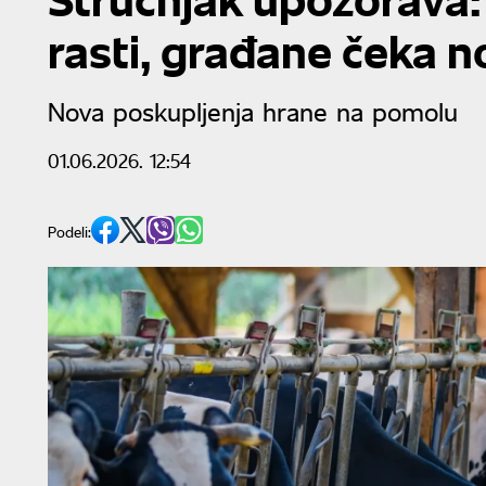
rasti, građane čeka n
Nova poskupljenja hrane na pomolu
01.06.2026. 12:54
Podeli: