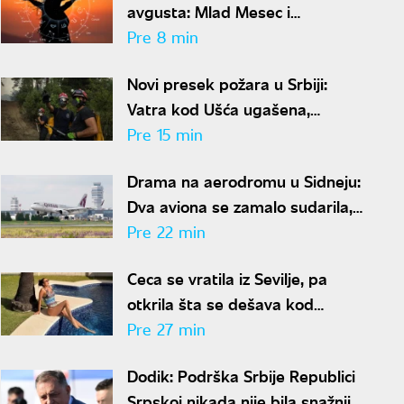
avgusta: Mlad Mesec i
pomračenje Sunca u Lavu
Pre 8 min
donose haos
Novi presek požara u Srbiji:
Vatra kod Ušća ugašena,
najteža borba u Deliblatskoj
Pre 15 min
peščari
Drama na aerodromu u Sidneju:
Dva aviona se zamalo sudarila,
povređen član posade
Pre 22 min
Ceca se vratila iz Sevilje, pa
otkrila šta se dešava kod
Anastasije: "Znam na koga će
Pre 27 min
Ilijan da liči"
Dodik: Podrška Srbije Republici
Srpskoj nikada nije bila snažnija