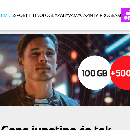
I
BIZNIS
SPORT
TEHNOLOGIJA
ZABAVA
MAGAZIN
TV PROGRAM
 Cena junetine će tek