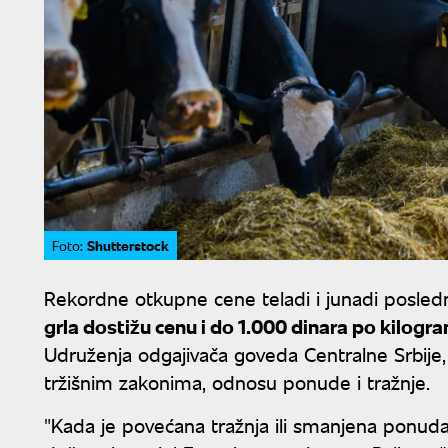
Shutterstock
Foto:
Rekordne otkupne cene teladi i junadi posledn
grla dostižu cenu i do 1.000 dinara po kilogr
Udruženja odgajivača goveda Centralne Srbije, 
tržišnim zakonima, odnosu ponude i tražnje.
"Kada je povećana tražnja ili smanjena ponuda