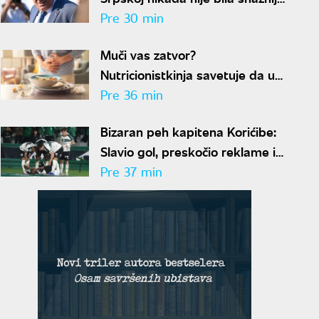
i konkretnija
Pre 30 min
Muči vas zatvor?
Nutricionistkinja savetuje da u
ishranu uvrstite ovu namirnicu
Pre 36 min
Bizaran peh kapitena Korićibe:
Slavio gol, preskočio reklame i
propao u tunel
Pre 37 min