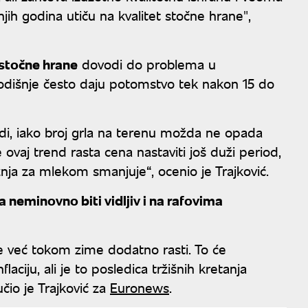
jih godina utiču na kvalitet stočne hrane",
i stočne hrane
dovodi do problema u
godišnje često daju potomstvo tek nakon 15 do
di, iako broj grla na terenu možda ne opada
aj trend rasta cena nastaviti još duži period,
nja za mlekom smanjuje“, ocenio je Trajković.
 neminovno biti vidljiv i na rafovima
e već tokom zime dodatno rasti. To će
laciju, ali je to posledica tržišnih kretanja
učio je Trajković za
Euronews
.