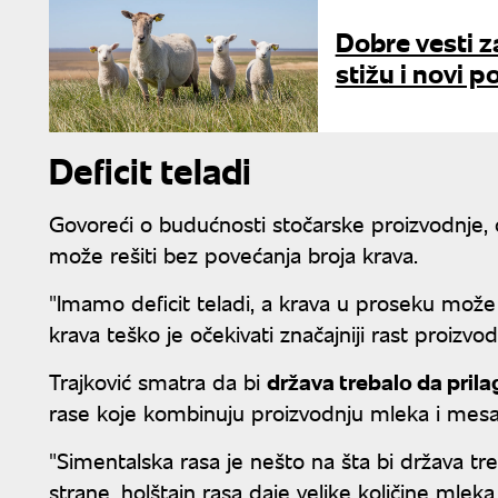
Dobre vesti za
stižu i novi p
Deficit teladi
Govoreći o budućnosti stočarske proizvodnje,
može rešiti bez povećanja broja krava.
"Imamo deficit teladi, a krava u proseku može
krava teško je očekivati značajniji rast proizvod
Trajković smatra da bi
država trebalo da pril
rase koje kombinuju proizvodnju mleka i mesa
"Simentalska rasa je nešto na šta bi država t
strane, holštajn rasa daje velike količine mleka