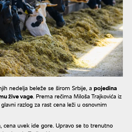
jih nedelja beleže se širom Srbije, a
pojedina
amu žive vage
. Prema rečima Miloša Trajkovića iz
glavni razlog za rast cena leži u osnovnim
, cena uvek ide gore. Upravo se to trenutno