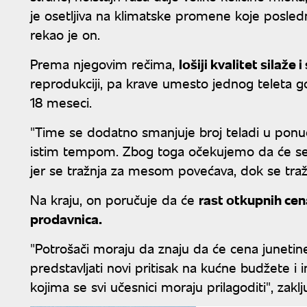
je osetljiva na klimatske promene koje posledn
rekao je on.
Prema njegovim rečima,
lošiji kvalitet silaže 
reprodukciji, pa krave umesto jednog teleta 
18 meseci.
"Time se dodatno smanjuje broj teladi u ponu
istim tempom. Zbog toga očekujemo da će se ov
jer se tražnja za mesom povećava, dok se traž
Na kraju, on poručuje da će
rast otkupnih cena
prodavnica.
"Potrošači moraju da znaju da će cena junetin
predstavljati novi pritisak na kućne budžete i inf
kojima se svi učesnici moraju prilagoditi", zaklj