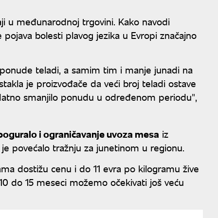
ćaji u međunarodnoj trgovini. Kako navodi
je pojava bolesti plavog jezika u Evropi značajno
e ponude teladi, a samim tim i manje junadi na
stakla je proizvođače da veći broj teladi ostave
 dodatno smanjilo ponudu u određenom periodu",
 poguralo i ograničavanje uvoza mesa
iz
je povećalo tražnju za junetinom u regionu.
ama dostižu cenu i do 11 evra po kilogramu žive
za 10 do 15 meseci možemo očekivati još veću