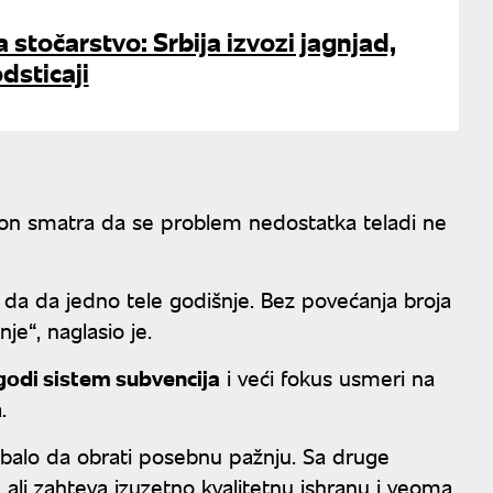
 stočarstvo: Srbija izvozi jagnjad,
odsticaji
 on smatra da se problem nedostatka teladi ne
 da da jedno tele godišnje. Bez povećanja broja
nje“, naglasio je.
agodi sistem subvencija
i veći fokus usmeri na
.
rebalo da obrati posebnu pažnju. Sa druge
, ali zahteva izuzetno kvalitetnu ishranu i veoma