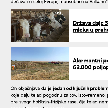
dešava i u celoj Evropi, a posebno na Balkanu“, 
Država daje 3
mleka u prahu
Alarmantni po
62.000 poljo
On objašnjava da je
jedan od ključnih proble
koje daju telad pogodnu za tov. Istovremeno, 
pre svega holštajn-frizijske rase, čija telad nem