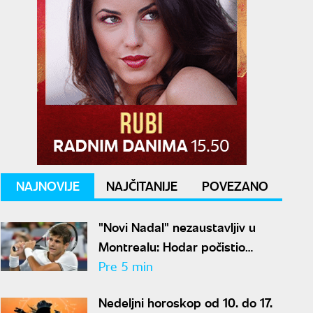
NAJNOVIJE
NAJČITANIJE
POVEZANO
"Novi Nadal" nezaustavljiv u
Montrealu: Hodar počistio
Lehečku za četvrtfinale
Pre 5 min
mastersa
Nedeljni horoskop od 10. do 17.