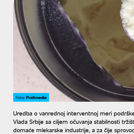
Profimedia
Foto:
Uredba o vanrednoj interventnoj meri podrške
Vlada Srbije sa ciljem očuvanja stabilnosti trži
domaće mlekarske industrije, a za čije sprovo