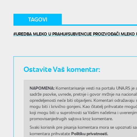
TAGOVI
UREDBA MLEKO U PRAHU
SUBVENCIJE PROIZVOĐAČI MLEKO 
Ostavite Vaš komentar:
NAPOMENA:
Komentarisanje vesti na portalu UNA.RS je a
sadrže psovke, uvrede, pretnje i govor mržnje na nacional
opredeljenosti neće biti objavljeni. Komentari odražavaju 
mogu biti i krivično gonjeni. Kao čitatelj prihvatate mo
koji mogu biti u suprotnosti sa Vašim načelima i uverenjim
promovisanjedrugih sajtova kroz komentare.
Svaki korisnik pre pisanja komentara mora se upoznati sa
Politiku privatnosti.
komentara prihvatate