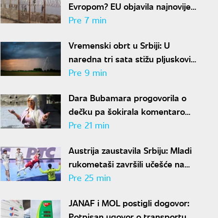
Evropom? EU objavila najnovije
informacije
Pre 7 min
Vremenski obrt u Srbiji: U
naredna tri sata stižu pljuskovi,
grmljavina i olujni vetar
Pre 9 min
Dara Bubamara progovorila o
dečku pa šokirala komentarom
o Seki Aleksić: "Nije mi
Pre 21 min
iznenađenje"
Austrija zaustavila Srbiju: Mladi
rukometaši završili učešće na
Evropskom prvenstvu
Pre 25 min
JANAF i MOL postigli dogovor:
Potpisan ugovor o transportu