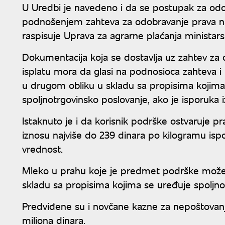
U Uredbi je navedeno i da se postupak za od
podnošenjem zahteva za odobravanje prava na
raspisuje Uprava za agrarne plaćanja ministars
Dokumentacija koja se dostavlja uz zahtev za 
isplatu mora da glasi na podnosioca zahteva i p
u drugom obliku u skladu sa propisima kojima 
spoljnotrgovinsko poslovanje, ako je isporuka i
Istaknuto je i da korisnik podrške ostvaruje
iznosu najviše do 239 dinara po kilogramu is
vrednost.
Mleko u prahu koje je predmet podrške može bi
skladu sa propisima kojima se uređuje spoljno
Predviđene su i novčane kazne za nepoštovan
miliona dinara.