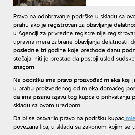
Pravo na odobravanje podrške u skladu sa o
prahu ako je registrovan za obavljanje delatnos
u Agenciji za privredne registre nije registro
upravna mera zabrane obavljanja delatnosti, 
poslednje tri godine koje prethode danu podnoše
stečaja, niti je prestao da postoji usled suds
snagom;
Na podršku ima pravo proizvođač mleka koji j
u prahu proizvedenog od mleka domaćeg porekl
da ima pisanu izjavu tog kupca o prihvatanju 
skladu sa ovom uredbom.
Da bi se ostvarilo pravo na podršku kupac
mle
povezana lica, u skladu sa zakonom kojim se u