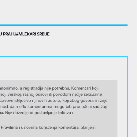
U PRAHU
MLEKARI SRBIJE
nonimno, a registracija nije potrebna. Komentari koji
noj, verskoj, rasnoj osnovi ili povodom nečije seksualne
stavove isključivo njihovih autora, koji zbog govora mržnje
gućnost da među komentarima mogu biti pronađeni sadržaji
a. Nije dozvoljeno postavljanje linkova i
 Pravilima i uslovima korišćenja komentara. Slanjem