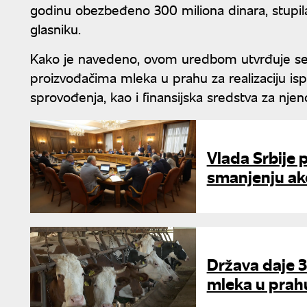
godinu obezbeđeno 300 miliona dinara, stupila
glasniku.
Kako je navedeno, ovom uredbom utvrđuje se
proizvođačima mleka u prahu za realizaciju i
sprovođenja, kao i finansijska sredstva za nje
Vlada Srbije
smanjenju akc
Država daje 3
mleka u prahu