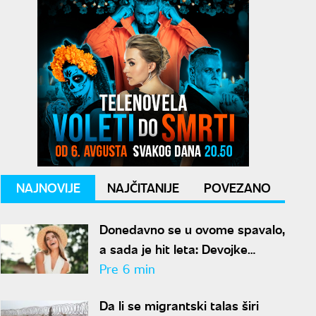
NAJNOVIJE
NAJČITANIJE
POVEZANO
Donedavno se u ovome spavalo,
a sada je hit leta: Devojke
masovno kupuju komad koji su
Pre 6 min
nekada krile ispod odeće
Da li se migrantski talas širi