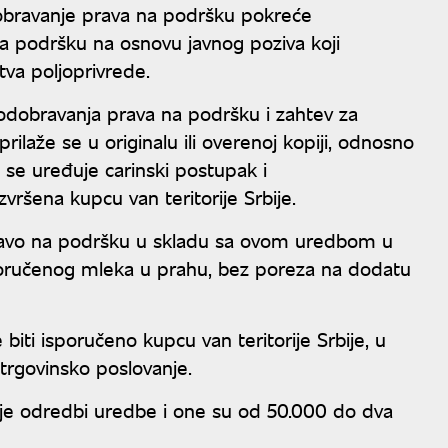
obravanje prava na podršku pokreće
 podršku na osnovu javnog poziva koji
tva poljoprivrede.
odobravanja prava na podršku i zahtev za
rilaže se u originalu ili overenoj kopiji, odnosno
se uređuje carinski postupak i
zvršena kupcu van teritorije Srbije.
 pravo na podršku u skladu sa ovom uredbom u
poručenog mleka u prahu, bez poreza na dodatu
ti isporučeno kupcu van teritorije Srbije, u
trgovinsko poslovanje.
je odredbi uredbe i one su od 50.000 do dva