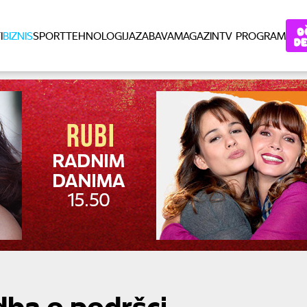
I
BIZNIS
SPORT
TEHNOLOGIJA
ZABAVA
MAGAZIN
TV PROGRAM
dba o podršci