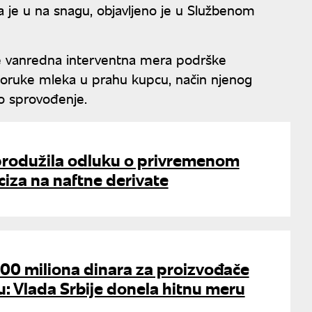
 je u na snagu, objavljeno je u Službenom
 vanredna interventna mera podrške
sporuke mleka u prahu kupcu, način njenog
no sprovođenje.
 produžila odluku o privremenom
iza na naftne derivate
00 miliona dinara za proizvođače
: Vlada Srbije donela hitnu meru