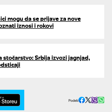
ici mogu da se prijave za nove
znati iznosi i rokovi
 stočarstvo: Srbija izvozi jagnjad,
odsticaji
Podeli: