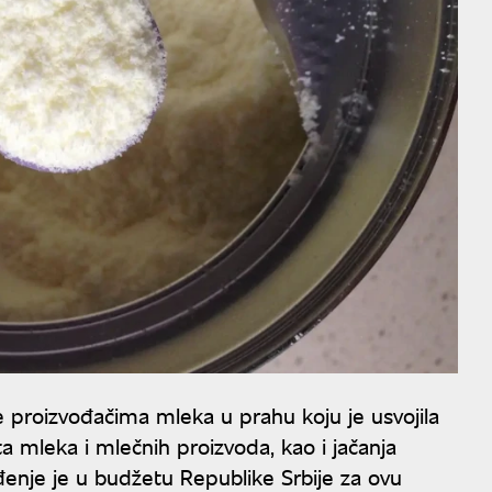
 proizvođačima mleka u prahu koju je usvojila
šta mleka i mlečnih proizvoda, kao i jačanja
đenje je u budžetu Republike Srbije za ovu