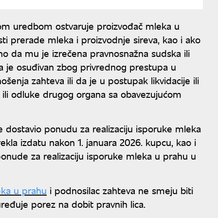
vom uredbom ostvaruje proizvođač mleka u
ti prerade mleka i proizvodnje sireva, kao i ako
vano da mu je izrečena pravnosnažna sudska ili
da je osuđivan zbog privrednog prestupa u
nja zahteva ili da je u postupak likvidacije ili
ke ili odluke drugog organa sa obavezujućom
e dostavio ponudu za realizaciju isporuke mleka
a izdatu nakon 1. januara 2026. kupcu, kao i
ponude za realizaciju isporuke mleka u prahu u
ka u prahu
i podnosilac zahteva ne smeju biti
ređuje porez na dobit pravnih lica.