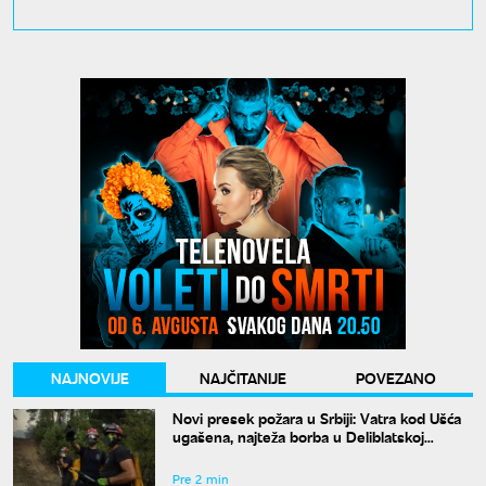
NAJNOVIJE
NAJČITANIJE
POVEZANO
Novi presek požara u Srbiji: Vatra kod Ušća
ugašena, najteža borba u Deliblatskoj
peščari
Pre 2 min