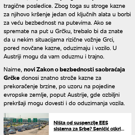
tragične posledice. Zbog toga su stroge kazne
za njihovo kršenje jedan od ključnih alata u borbi
za veću bezbednost na putevima. Ako se
spremate na put u Grčku, trebalo bi da znate
da u nekim situacijama rizične vožnje Grci,
pored novčane kazne, oduzimaju i vozilo. U
Austriji mogu da vam oduzmu i trajno.
Naime,
novi Zakon o bezbednosti saobraćaja
Grčke
donosi znatno strože kazne za
prekoračenje brzine, po uzoru na pojedine
evropske zemlje, poput Austrije, gde ozbiljni
prekršaji mogu dovesti i do oduzimanja vozila.
Ništa od suspenzije EES
sistema za Srbe? Seničić otkrio
detalje sa grčke granice