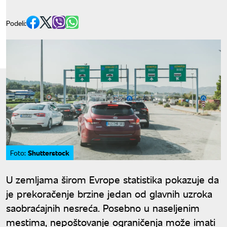
Podeli:
Shutterstock
Foto:
U zemljama širom Evrope statistika pokazuje da
je prekoračenje brzine jedan od glavnih uzroka
saobraćajnih nesreća. Posebno u naseljenim
mestima, nepoštovanje ograničenja može imati