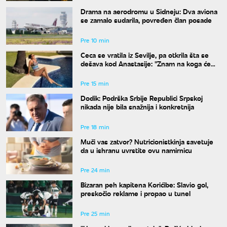
Drama na aerodromu u Sidneju: Dva aviona
se zamalo sudarila, povređen član posade
Pre 10 min
Ceca se vratila iz Sevilje, pa otkrila šta se
dešava kod Anastasije: "Znam na koga će
Ilijan da liči"
Pre 15 min
Dodik: Podrška Srbije Republici Srpskoj
nikada nije bila snažnija i konkretnija
Pre 18 min
Muči vas zatvor? Nutricionistkinja savetuje
da u ishranu uvrstite ovu namirnicu
Pre 24 min
Bizaran peh kapitena Korićibe: Slavio gol,
preskočio reklame i propao u tunel
Pre 25 min