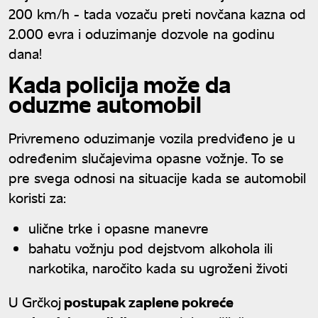
200 km/h - tada vozaču preti novčana kazna od
2.000 evra i oduzimanje dozvole na godinu
dana!
Kada policija može da
oduzme automobil
Privremeno oduzimanje vozila predviđeno je u
određenim slučajevima opasne vožnje. To se
pre svega odnosi na situacije kada se automobil
koristi za:
ulične trke i opasne manevre
bahatu vožnju pod dejstvom alkohola ili
narkotika, naročito kada su ugroženi životi
U Grčkoj
postupak zaplene pokreće