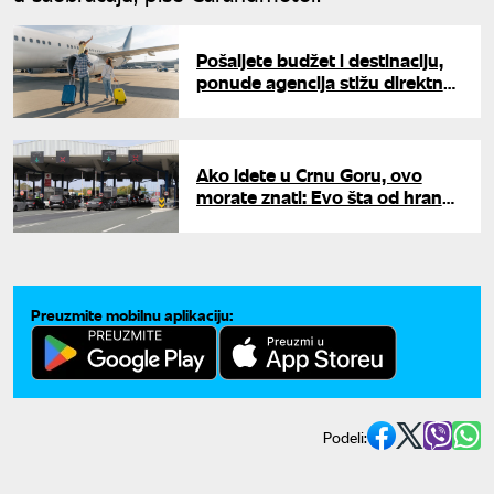
Pošaljete budžet i destinaciju,
ponude agencija stižu direktno
vama: JUTA lansirala aplikaciju
koja potpuno menja planiranje
odmora
Ako idete u Crnu Goru, ovo
morate znati: Evo šta od hrane i
pića smete da prenesete preko
granice
Preuzmite mobilnu aplikaciju:
Podeli: