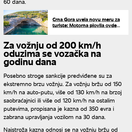
60 dana.
Crna Gora uvela novu meru za
turiste: Motorna plovila ovde
više ne smeju da ulaze
Za vožnju od 200 km/h
oduzima se vozačka na
godinu dana
Posebno stroge sankcije predviđene su za
ekstremno brzu vožnju. Za vožnju bržu od 150
km/h na auto-putu, više od 130 km/h na brzoj
saobraćajnici ili više od 120 km/h na ostalim
putevima, propisana je kazna od 350 evra i
zabrana upravljanja vozilom na 30 dana.
Najstroža kazna odnosi se na vožnju bržu od