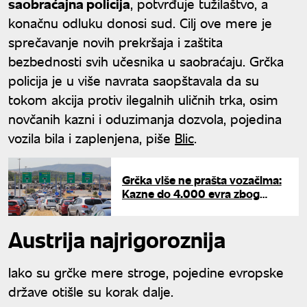
saobraćajna policija
, potvrđuje tužilaštvo, a
konačnu odluku donosi sud. Cilj ove mere je
sprečavanje novih prekršaja i zaštita
bezbednosti svih učesnika u saobraćaju. Grčka
policija je u više navrata saopštavala da su
tokom akcija protiv ilegalnih uličnih trka, osim
novčanih kazni i oduzimanja dozvola, pojedina
vozila bila i zaplenjena, piše
Blic
.
Grčka više ne prašta vozačima:
Kazne do 4.000 evra zbog
naizgled bezazlene navike
Austrija najrigoroznija
Iako su grčke mere stroge, pojedine evropske
države otišle su korak dalje.