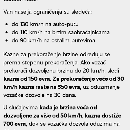
Van naselja ograničenja su sledeća:
do 130 km/h na auto-putu
do 110 km/h na brzim saobraćajnicama
do 90 km/h na ostalim putevima
Kazne za prekoračenje brzine određuju se
prema stepenu prekoračenja. Ako vozač
prekorači dozvoljenu brzinu do 20 km/h, sledi
kazna od 150 evra
.
Za prekoračenje veće od 30
km/h kazna raste na 350 evra
, uz oduzimanje
vozačke dozvole na 30 dana.
U slučajevima
kada je brzina veća od
dozvoljene za više od 50 km/h, kazna dostiže
700 evra
, dok se vozačka dozvola oduzima na