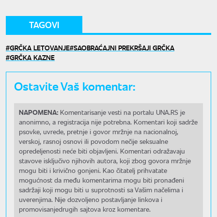
TAGOVI
GRČKA LETOVANJE
SAOBRAĆAJNI PREKRŠAJI GRČKA
GRČKA KAZNE
Ostavite Vaš komentar:
NAPOMENA:
Komentarisanje vesti na portalu UNA.RS je
anonimno, a registracija nije potrebna. Komentari koji sadrže
psovke, uvrede, pretnje i govor mržnje na nacionalnoj,
verskoj, rasnoj osnovi ili povodom nečije seksualne
opredeljenosti neće biti objavljeni. Komentari odražavaju
stavove isključivo njihovih autora, koji zbog govora mržnje
mogu biti i krivično gonjeni. Kao čitatelj prihvatate
mogućnost da među komentarima mogu biti pronađeni
sadržaji koji mogu biti u suprotnosti sa Vašim načelima i
uverenjima. Nije dozvoljeno postavljanje linkova i
promovisanjedrugih sajtova kroz komentare.