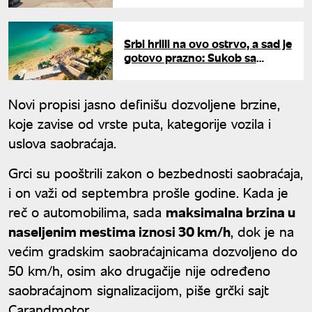
Srbi hrlili na ovo ostrvo, a sad je
gotovo prazno: Sukob sa
Iranom napravio haos za
turizam
Novi propisi jasno definišu dozvoljene brzine,
koje zavise od vrste puta, kategorije vozila i
uslova saobraćaja.
Grci su pooštrili zakon o bezbednosti saobraćaja,
i on važi od septembra prošle godine. Kada je
reč o automobilima, sada
maksimalna brzina u
naseljenim mestima iznosi 30 km/h
, dok je na
većim gradskim saobraćajnicama dozvoljeno do
50 km/h, osim ako drugačije nije određeno
saobraćajnom signalizacijom, piše grčki sajt
Carandmotor.