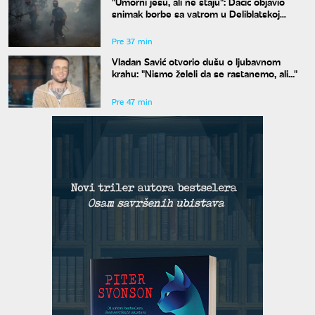
"Umorni jesu, ali ne staju": Dačić objavio
snimak borbe sa vatrom u Deliblatskoj
peščari
Pre 37 min
Vladan Savić otvorio dušu o ljubavnom
krahu: "Nismo želeli da se rastanemo, ali..."
Pre 47 min