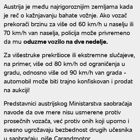
Austrija je među najrigoroznijim zemljama kada
je reč o kažnjavanju bahate vožnje. Ako vozač
prekorači brzinu za više od 60 km/h u naselju ili
70 km/h van naselja, policija može privremeno
da mu
oduzme vozilo na dve nedelje.
Za višestruke prekršioce ili ekstremne slučajeve,
na primer, više od 80 km/h od ograničenja u
gradu, odnosno više od 90 km/h van grada -
automobil može biti trajno konfiskovan i prodat
na aukciji!
Predstavnici austrijskog Ministarstva saobraćaja
navode da ove mere nisu usmerene protiv
prosečnih vozača, već protiv onih koji uporno i
svesno ugrožavaju bezbednost drugih učesnika
u saobraćaju, piše Carandmotor.