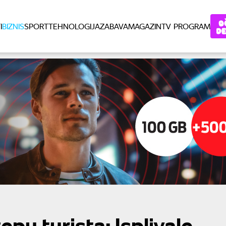
I
BIZNIS
SPORT
TEHNOLOGIJA
ZABAVA
MAGAZIN
TV PROGRAM
pu turista: Isplivale