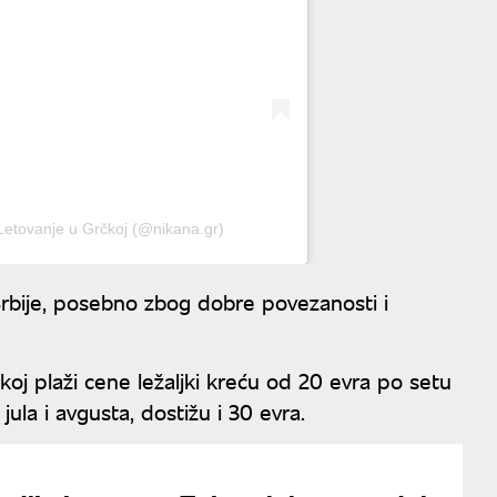
Letovanje u Grčkoj (@nikana.gr)
z Srbije, posebno zbog dobre povezanosti i
dskoj plaži cene ležaljki kreću od 20 evra po setu
la i avgusta, dostižu i 30 evra.