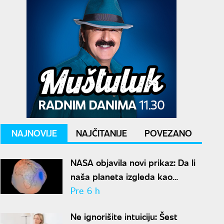
NAJNOVIJE
NAJČITANIJE
POVEZANO
NASA objavila novi prikaz: Da li
naša planeta izgleda kao
krompir ili kao plavi kliker?
Pre 6 h
Ne ignorišite intuiciju: Šest