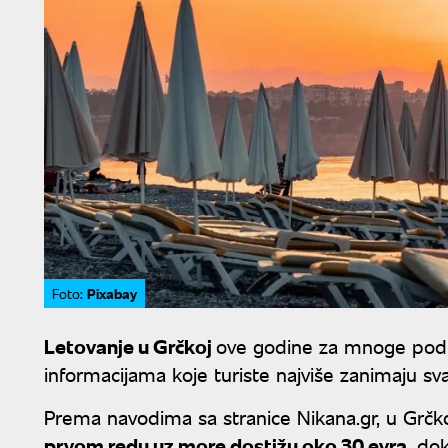
Pixabay
Foto:
Letovanje u Grčkoj
ove godine za mnoge podra
informacijama koje turiste najviše zanimaju s
Prema navodima sa stranice Nikana.gr, u Grčk
prvom redu uz more dostižu oko 30 evra
, do