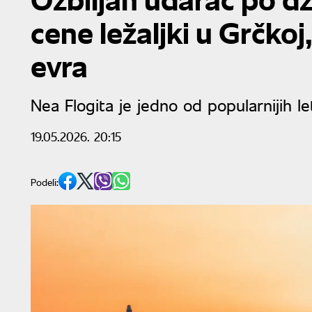
cene ležaljki u Grčkoj
evra
Nea Flogita je jedno od popularnijih let
19.05.2026. 20:15
Podeli: