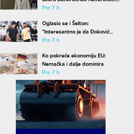
ispovest Meta Dejmona o paklu
Pre 7 h
kroz koji je prošao
Oglasio se i Šelton:
"Interesantno je da Đoković
predlaže skraćenje mečeva..."
Pre 7 h
Ko pokreće ekonomiju EU:
Nemačka i dalje dominira
Pre 7 h