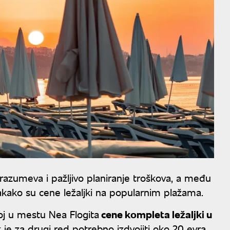
zumeva i pažljivo planiranje troškova, a među
vakako su cene ležaljki na popularnim plažama.
oj u mestu Nea Flogita
cene kompleta ležaljki u
k je za drugi red potrebno izdvojiti oko 20 evra