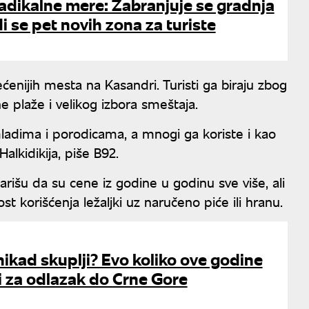
adikalne mere: Zabranjuje se gradnja
i se pet novih zona za turiste
ećenijih mesta na Kasandri. Turisti ga biraju zbog
e plaže i velikog izbora smeštaja.
dima i porodicama, a mnogi ga koriste i kao
alkidikija, piše B92.
išu da su cene iz godine u godinu sve više, ali
st korišćenja ležaljki uz naručeno piće ili hranu.
ikad skuplji? Evo koliko ove godine
ti za odlazak do Crne Gore