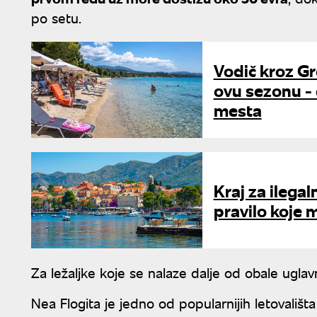
po setu.
Vodič kroz Gr
ovu sezonu -
mesta
Kraj za ilega
pravilo koje 
Za ležaljke koje se nalaze dalje od obale ugla
Nea Flogita je jedno od popularnijih letovališt