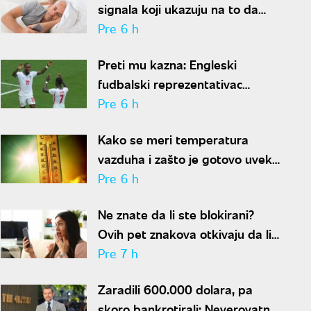
signala koji ukazuju na to da
partner krije aferu
Pre 6 h
Preti mu kazna: Engleski
fudbalski reprezentativac
optužen za napad u noćnom
Pre 6 h
klubu
Kako se meri temperatura
vazduha i zašto je gotovo uvek
niža od one koju pokazuju naši
Pre 6 h
termometri
Ne znate da li ste blokirani?
Ovih pet znakova otkivaju da li
se nalazite na nečijoj "crnoj listi"
Pre 7 h
Zaradili 600.000 dolara, pa
skoro bankrotirali: Neverovatna