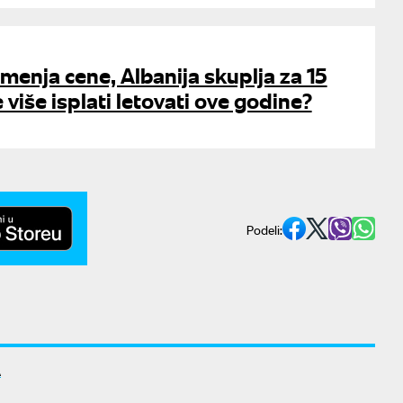
menja cene, Albanija skuplja za 15
 više isplati letovati ove godine?
Podeli:
A