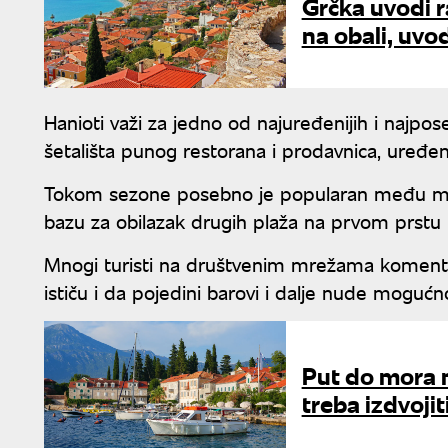
Grčka uvodi r
na obali, uvod
Hanioti važi za jedno od najuređenijih i najpos
šetališta punog restorana i prodavnica, uređen
Tokom sezone posebno je popularan među mla
bazu za obilazak drugih plaža na prvom prstu H
Mnogi turisti na društvenim mrežama komentar
ističu i da pojedini barovi i dalje nude mogućno
Put do mora n
treba izdvoji