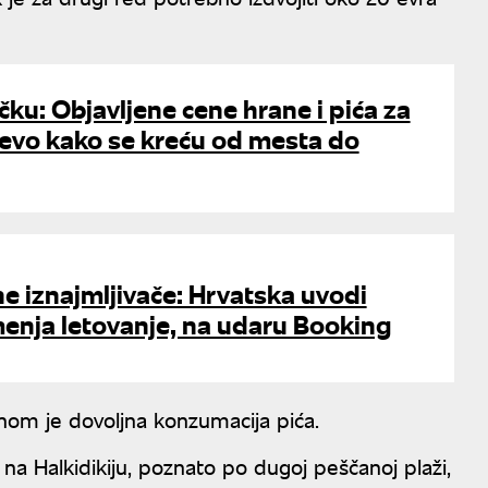
čku: Objavljene cene hrane i pića za
 evo kako se kreću od mesta do
lne iznajmljivače: Hrvatska uvodi
menja letovanje, na udaru Booking
vnom je dovoljna konzumacija pića.
a na Halkidikiju, poznato po dugoj peščanoj plaži,