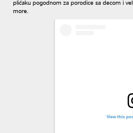
plićaku pogodnom za porodice sa decom i veli
more.
View this po