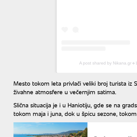
A post shared by Nikana.gr🔹
Mesto tokom leta privlači veliki broj turista i
živahne atmosfere u večernjim satima.
Slična situacija je i u Haniotiju, gde se na gra
tokom maja i juna, dok u špicu sezone, tokom ju