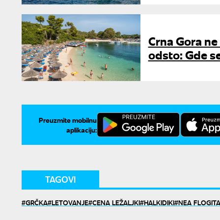
Crna Gora ne 
odsto: Gde se
Preuzmite mobilnu
aplikaciju:
TAGOVI
GRČKA
LETOVANJE
CENA LEŽALJKI
HALKIDIKI
NEA FLOGIT