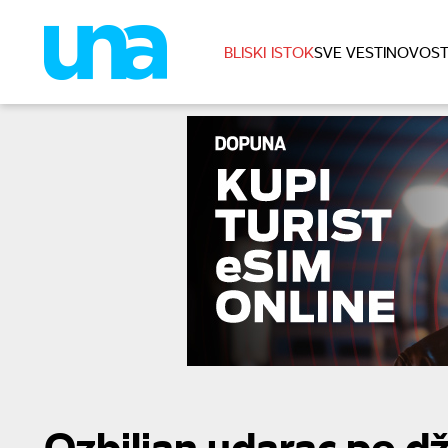
BLISKI ISTOK
SVE VESTI
NOVOST
Ozbiljan udarac po dže