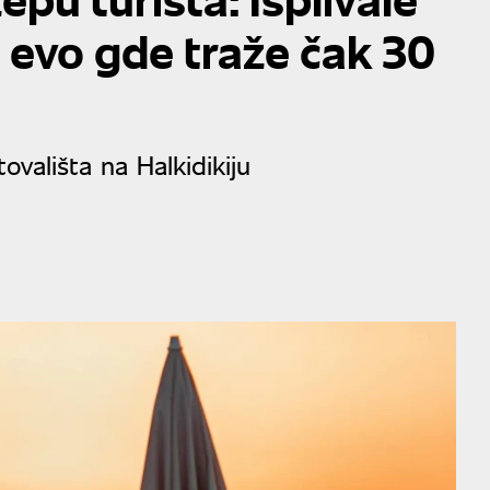
, evo gde traže čak 30
ovališta na Halkidikiju