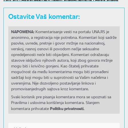
Ostavite Vaš komentar:
NAPOMENA:
Komentarisanje vesti na portalu UNA.RS je
anonimno, a registracija nije potrebna. Komentari koji sadrže
psovke, uvrede, pretnje i govor mržnje na nacionalnoj,
verskoj, rasnoj osnovi ili povodom nečije seksualne
opredeljenosti neće biti objavljeni. Komentari odražavaju
stavove isključivo njihovih autora, koji zbog govora mržnje
mogu biti i krivično gonjeni. Kao čitatelj prihvatate
mogućnost da među komentarima mogu biti pronađeni
sadržaji koji mogu biti u suprotnosti sa Vašim načelima i
uverenjima. Nije dozvoljeno postavljanje linkova i
promovisanjedrugih sajtova kroz komentare.
Svaki korisnik pre pisanja komentara mora se upoznati sa
Pravilima i uslovima korišćenja komentara. Slanjem
Politiku privatnosti.
komentara prihvatate