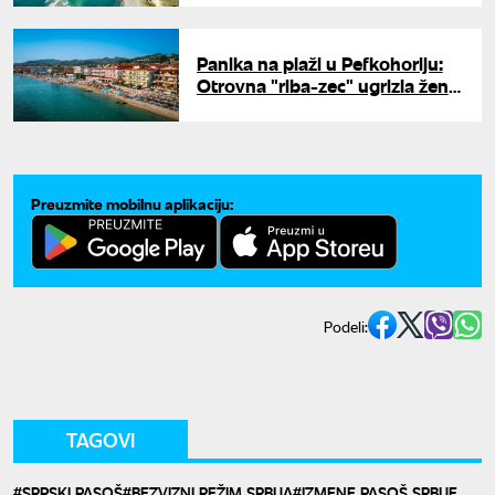
500 evra
Panika na plaži u Pefkohoriju:
Otrovna "riba-zec" ugrizla ženu
u plićaku, zgrabila je za nogu i
nije htela da pusti
Preuzmite mobilnu aplikaciju:
Podeli:
TAGOVI
SRPSKI PASOŠ
BEZVIZNI REŽIM SRBIJA
IZMENE PASOŠ SRBIJE