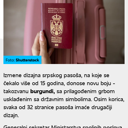
Shutterstock
Foto:
Izmene dizajna srpskog pasoša, na koje se
čekalo više od 15 godina, donose novu boju -
takozvanu
burgundi,
sa prilagođenim grbom
usklađenim sa državnim simbolima. Osim korica,
svaka od 32 stranice pasoša imaće drugačiji
dizajn.
Generalni sekretar Ministarstva spoljnih poslova