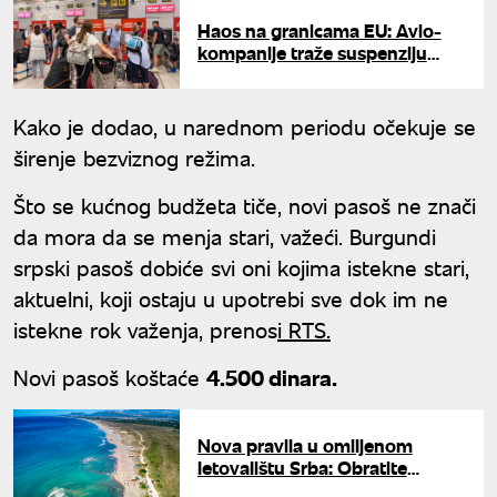
Haos na granicama EU: Avio-
kompanije traže suspenziju
biometrijskih provera
Kako je dodao, u narednom periodu očekuje se
širenje bezviznog režima.
Što se kućnog budžeta tiče, novi pasoš ne znači
da mora da se menja stari, važeći. Burgundi
srpski pasoš dobiće svi oni kojima istekne stari,
aktuelni, koji ostaju u upotrebi sve dok im ne
istekne rok važenja, prenos
i RTS.
Novi pasoš koštaće
4.500 dinara.
Nova pravila u omiljenom
letovalištu Srba: Obratite
pažnju na ovo, kazne idu do