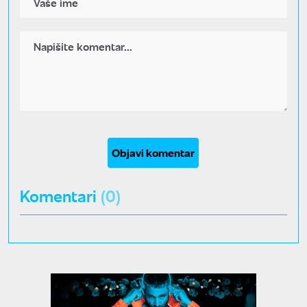
Objavi komentar
Komentari
(0)