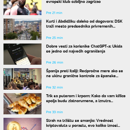
evropski klub ozbiljno zagrizao
Pre 21 min
Kurti i Abdidžiku daleko od dogovora: DSK
traži mesto predsednika privremenih
institucija
Pre 25 min
Dobre vesti za korisnike ChatGPT-a: Ukida
se jedno od najvećih ograničenja
Pre 26 min
Španija preti Italiji: Recipročne mere ako se
ne ukinu granične kontrole za španske
putnike
Pre 32 min
Trik sa puterom i krpom: Kako da vam kiflice
spolja budu zlatnorumene, a iznutra
vlaknaste i sočne
Pre 33 min
Strah na tržištu se smanjio: Vrednost
kriptovaluta u porastu, evo koliko iznosi