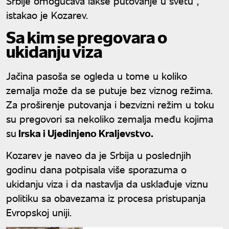
Srbije omogućava lakše putovanje u svetu“,
istakao je Kozarev.
Sa kim se pregovara o
ukidanju viza
Jačina pasoša se ogleda u tome u koliko
zemalja može da se putuje bez viznog režima.
Za proširenje putovanja i bezvizni režim u toku
su pregovori sa nekoliko zemalja među kojima
su
Irska i Ujedinjeno Kraljevstvo.
Kozarev je naveo da je Srbija u poslednjih
godinu dana potpisala više sporazuma o
ukidanju viza i da nastavlja da usklađuje viznu
politiku sa obavezama iz procesa pristupanja
Evropskoj uniji.