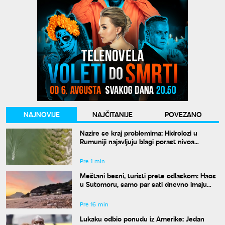
NAJNOVIJE
NAJČITANIJE
POVEZANO
Nazire se kraj problemima: Hidrolozi u
Rumuniji najavljuju blagi porast nivoa
Dunava
Pre 1 min
Meštani besni, turisti prete odlaskom: Haos
u Sutomoru, samo par sati dnevno imaju
vodu
Pre 16 min
Lukaku odbio ponudu iz Amerike: Jedan