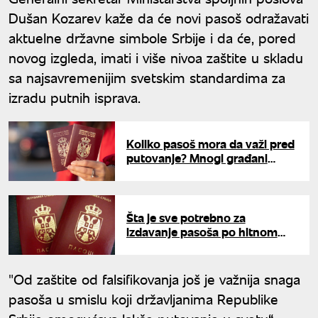
Dušan Kozarev kaže da će novi pasoš odražavati
aktuelne državne simbole Srbije i da će, pored
novog izgleda, imati i više nivoa zaštite u skladu
sa najsavremenijim svetskim standardima za
izradu putnih isprava.
Koliko pasoš mora da važi pred
putovanje? Mnogi građani
greše oko jedne važne stvari
Šta je sve potrebno za
izdavanje pasoša po hitnom
postupku
"Od zaštite od falsifikovanja još je važnija snaga
pasoša u smislu koji državljanima Republike