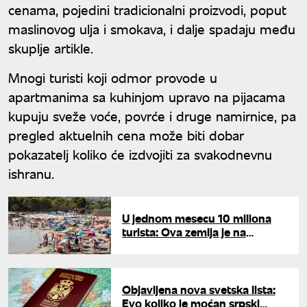
cenama, pojedini tradicionalni proizvodi, poput
maslinovog ulja i smokava, i dalje spadaju među
skuplje artikle.
Mnogi turisti koji odmor provode u
apartmanima sa kuhinjom upravo na pijacama
kupuju sveže voće, povrće i druge namirnice, pa
pregled aktuelnih cena može biti dobar
pokazatelj koliko će izdvojiti za svakodnevnu
ishranu.
U jednom mesecu 10 miliona
turista: Ova zemlja je na
vrhuncu turističkog buma
Objavljena nova svetska lista:
Evo koliko je moćan srpski