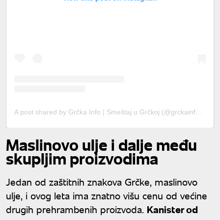
A post shared by Grčka Info | Smeštaj u Grčkoj (@grckainfo.official)
Maslinovo ulje i dalje među
skupljim proizvodima
Jedan od zaštitnih znakova Grčke, maslinovo
ulje, i ovog leta ima znatno višu cenu od većine
drugih prehrambenih proizvoda.
Kanister od