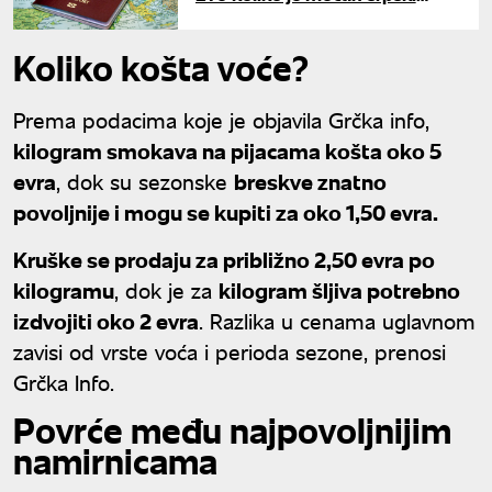
pasoš
Koliko košta voće?
Prema podacima koje je objavila Grčka info,
kilogram smokava na pijacama košta oko 5
evra
, dok su sezonske
breskve znatno
povoljnije i mogu se kupiti za oko 1,50 evra.
Kruške se prodaju za približno 2,50 evra po
kilogramu
, dok je za
kilogram šljiva potrebno
izdvojiti oko 2 evra
. Razlika u cenama uglavnom
zavisi od vrste voća i perioda sezone, prenosi
Grčka Info.
Povrće među najpovoljnijim
namirnicama