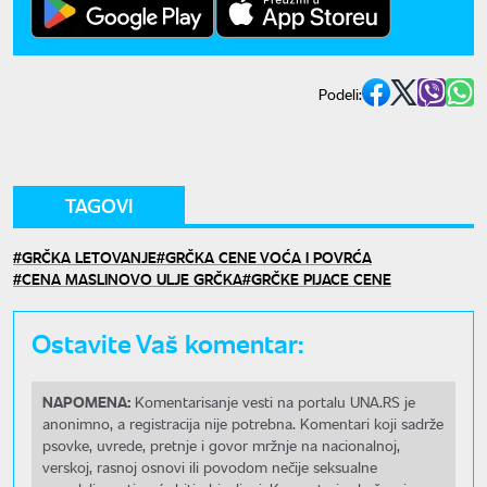
Podeli:
TAGOVI
GRČKA LETOVANJE
GRČKA CENE VOĆA I POVRĆA
CENA MASLINOVO ULJE GRČKA
GRČKE PIJACE CENE
Ostavite Vaš komentar:
NAPOMENA:
Komentarisanje vesti na portalu UNA.RS je
anonimno, a registracija nije potrebna. Komentari koji sadrže
psovke, uvrede, pretnje i govor mržnje na nacionalnoj,
verskoj, rasnoj osnovi ili povodom nečije seksualne