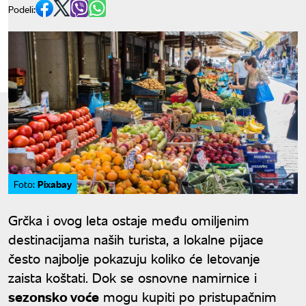
Podeli:
Pixabay
Foto:
Grčka i ovog leta ostaje među omiljenim
destinacijama naših turista, a lokalne pijace
često najbolje pokazuju koliko će letovanje
zaista koštati. Dok se osnovne namirnice i
sezonsko voće
mogu kupiti po pristupačnim