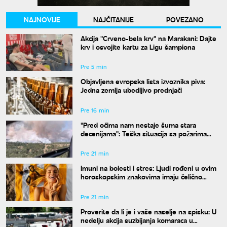
NAJNOVIJE
NAJČITANIJE
POVEZANO
Akcija "Crveno-bela krv" na Marakani: Dajte
krv i osvojite kartu za Ligu šampiona
Pre 5 min
Objavljena evropska lista izvoznika piva:
Jedna zemlja ubedljivo prednjači
Pre 16 min
"Pred očima nam nestaje šuma stara
decenijama": Teška situacija sa požarima
širom Srbije, šteta je ogromna
Pre 21 min
Imuni na bolesti i stres: Ljudi rođeni u ovim
horoskopskim znakovima imaju čelično
zdravlje, a jedan detalj ih potpuno izdvaja
Pre 21 min
Proverite da li je i vaše naselje na spisku: U
nedelju akcija suzbijanja komaraca u