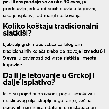
pet litara prodaje se za oko 40 evra
, pa
predstavlja jednu od većih stavki u kupovini,
iako je isplativiji od manjih pakovanja.
Koliko koštaju tradicionalni
slatkiši?
Ljubitelji grčkih poslastica za kilogram
tradicionalnih kolača treba da izdvoje
između 6 i
9 evra
, u zavisnosti od vrste slatkiša i mesta
kupovine.
Da li je letovanje u Grčkoj i
dalje isplativo?
Iako su pojedini proizvodi, poput smokava i
maslinovog ulja, skuplji nego ranije, većina
osnovnih namirnica i dalje je u pristupačnom