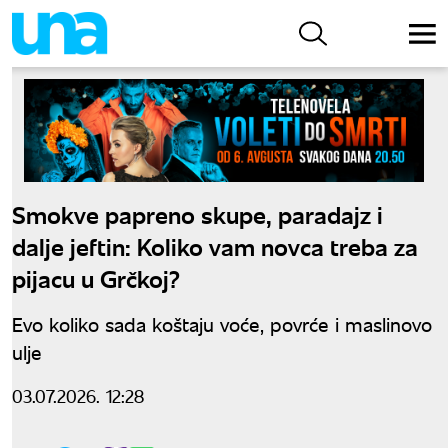
Smokve papreno skupe, paradajz i
dalje jeftin: Koliko vam novca treba za
pijacu u Grčkoj?
Evo koliko sada koštaju voće, povrće i maslinovo
ulje
03.07.2026. 12:28