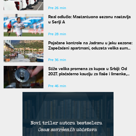
Beogradu
Pre 26 min
Real odlučio: Mastantuono sezonu nastavlja
u Seriji A
Pre 28 min
Pojačane kontrole na Jadranu u jeku sezone:
Zapečaćeni apartmani, oduzeta velika suma
novca
Pre 36 min
Stiže velika promena za kupce u Srbiji: Od
2027. plaćaćemo kauciju za flaše i limenke,
evo kako će se novac dobijati nazad
Pre 46 min