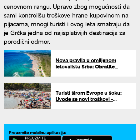
cenovnom rangu. Upravo zbog mogućnosti da
sami kontrolišu troškove hrane kupovinom na
pijacama, mnogi turisti i ovog leta smatraju da
je Grčka jedna od najisplativijih destinacija za
porodični odmor.
Nova pravila u omiljenom
letovalištu Srba: Obratite
pažnju na ovo, kazne idu do
500 evra
Turisti širom Evrope u šoku:
Uvode se novi troškovi -
korišćenje tuša i pribor za jelo
više nisu besplatni
Preuzmite mobilnu aplikaciju: