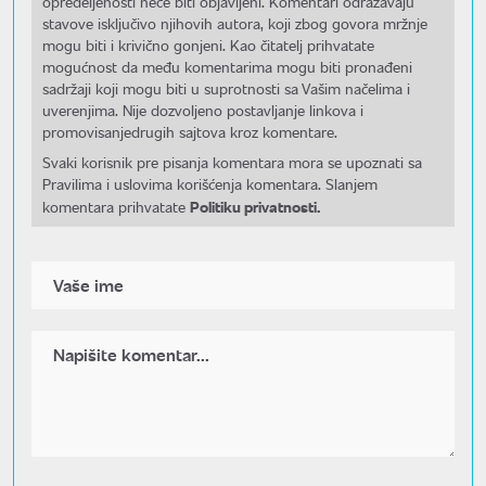
opredeljenosti neće biti objavljeni. Komentari odražavaju
stavove isključivo njihovih autora, koji zbog govora mržnje
mogu biti i krivično gonjeni. Kao čitatelj prihvatate
mogućnost da među komentarima mogu biti pronađeni
sadržaji koji mogu biti u suprotnosti sa Vašim načelima i
uverenjima. Nije dozvoljeno postavljanje linkova i
promovisanjedrugih sajtova kroz komentare.
Svaki korisnik pre pisanja komentara mora se upoznati sa
Pravilima i uslovima korišćenja komentara. Slanjem
Politiku privatnosti.
komentara prihvatate