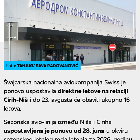
TANJUG/ SAVA RADOVANOVIĆ
Foto:
Švajcarska nacionalna aviokompanija Swiss je
ponovo uspostavila
direktne letove na relaciji
Cirih-Niš
i do 23. avgusta će obaviti ukupno 16
letova.
Sezonska avio-linija između Niša i Ciriha
uspostavljena je ponovo od 28. juna
u okviru
sezonskog letnjeg reda letenja za 2026. godinu,