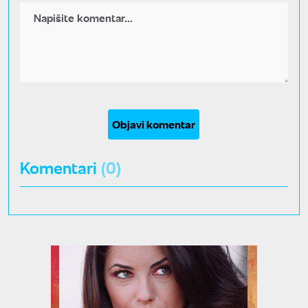
Objavi komentar
Komentari
(0)