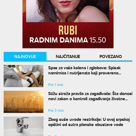
NAJNOVIJE
NAJČITANIJE
POVEZANO
Spas za vaša kolena i zglobove: Spisak
namirnica i nutrijenata koji provereno
obnavljaju hrskavicu
Pre 1 min
Stižu stroža pravila za zagađivače: Šta donosi
novi zakon o kontroli zagađivanja životne
sredine?
Pre 3 min
Zbog suše uvode restrikcije: U ovoj srpskoj
opštini od sutra planske obustave vode