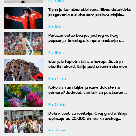
Pre 8 min
Tajna je konačno otkrivena: Bivša detektivka
progovorila o skrivenom prolazu Majkla
Džeksona
Pre 16 min
Partizan ostao bez još jednog velikog
pojačanja: Smailagić karijeru nastavlja u
Galatasaraju
Pre 18 min
Istorijski toplotni talas u Evropi: Austrija
oborila rekord, Italija pod crvenim alarmom
Pre 27 min
Kako da vam biljke prežive dok ste na
odmoru? Jednostavan trik sa plastičnom
kesom učiniće čuda za vaše cveće
Pre 31 min
Dobre vesti za roditelje: Ovaj grad u Srbiji
isplaćuje po 20.000 dinara za svakog
osnovca
Pre 39 min