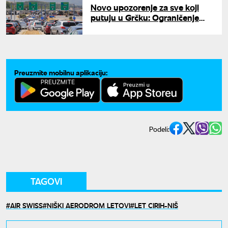
Novo upozorenje za sve koji
putuju u Grčku: Ograničenje
smanjeno na 30 km/h, a zbog
ove sitnice platićete kaznu već
na granici
Preuzmite mobilnu aplikaciju:
Podeli:
TAGOVI
AIR SWISS
NIŠKI AERODROM LETOVI
LET CIRIH-NIŠ