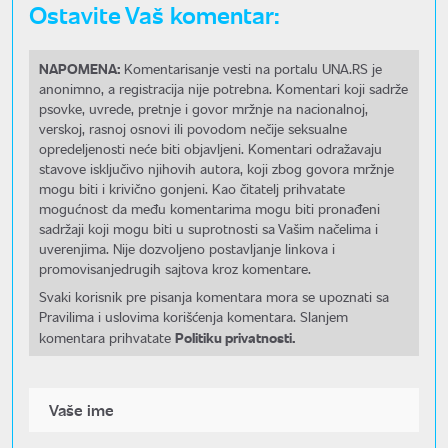
Ostavite Vaš komentar:
NAPOMENA:
Komentarisanje vesti na portalu UNA.RS je
anonimno, a registracija nije potrebna. Komentari koji sadrže
psovke, uvrede, pretnje i govor mržnje na nacionalnoj,
verskoj, rasnoj osnovi ili povodom nečije seksualne
opredeljenosti neće biti objavljeni. Komentari odražavaju
stavove isključivo njihovih autora, koji zbog govora mržnje
mogu biti i krivično gonjeni. Kao čitatelj prihvatate
mogućnost da među komentarima mogu biti pronađeni
sadržaji koji mogu biti u suprotnosti sa Vašim načelima i
uverenjima. Nije dozvoljeno postavljanje linkova i
promovisanjedrugih sajtova kroz komentare.
Svaki korisnik pre pisanja komentara mora se upoznati sa
Pravilima i uslovima korišćenja komentara. Slanjem
Politiku privatnosti.
komentara prihvatate