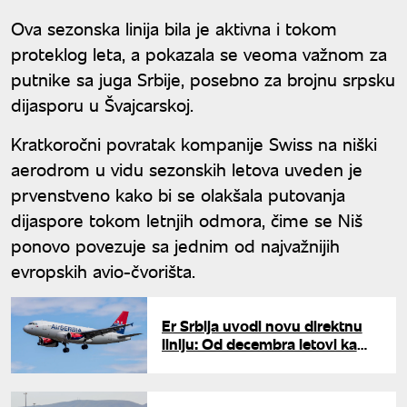
Ova sezonska linija bila je aktivna i tokom
proteklog leta, a pokazala se veoma važnom za
putnike sa juga Srbije, posebno za brojnu srpsku
dijasporu u Švajcarskoj.
Kratkoročni povratak kompanije Swiss na niški
aerodrom u vidu sezonskih letova uveden je
prvenstveno kako bi se olakšala putovanja
dijaspore tokom letnjih odmora, čime se Niš
ponovo povezuje sa jednim od najvažnijih
evropskih avio-čvorišta.
Er Srbija uvodi novu direktnu
liniju: Od decembra letovi ka
"kapiji Arktika"