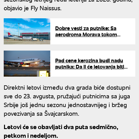
objavio je Fly Naissus.
Dobre vesti za putnike: Sa
aerodroma Morava tokom
letnje sezona letovi na tri
destinacije
Pad cene kerozina budi nadu
putnika: Da li će letovanja biti
jeftinija?
Direktni letovi između dva grada biće dostupni
sve do 23. avgusta, pružajući putnicima sa juga
Srbije još jednu sezonu jednostavnijeg i bržeg
povezivanja sa Švajcarskom.
Letovi će se obavljati dva puta sedmično,
petkom i nedeljom.