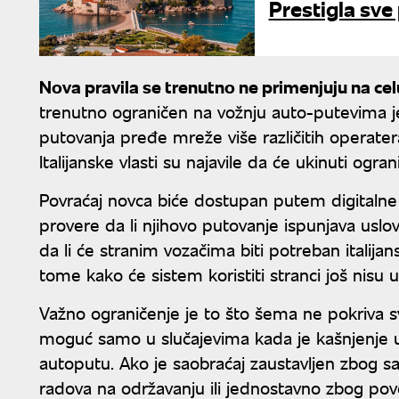
Prestigla sve 
Nova pravila se trenutno ne primenjuju na ce
trenutno ograničen na vožnju auto-putevima 
putovanja pređe mreže više različitih operater
Italijanske vlasti su najavile da će ukinuti og
Povraćaj novca biće dostupan putem digitalne
provere da li njihovo putovanje ispunjava usl
da li će stranim vozačima biti potreban italijans
tome kako će sistem koristiti stranci još nisu u
Važno ograničenje je to što šema ne pokriva s
moguć samo u slučajevima kada je kašnjenje 
autoputu. Ako je saobraćaj zaustavljen zbog s
radova na održavanju ili jednostavno zbog po