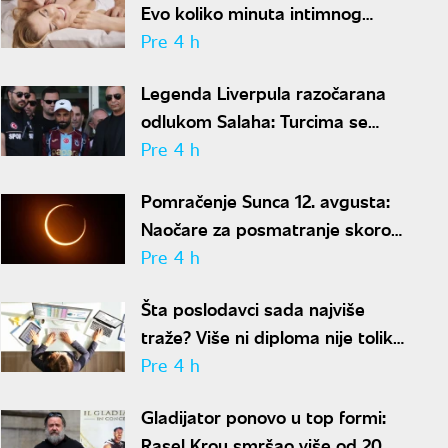
Evo koliko minuta intimnog
odnosa je ženi potrebno da bi
Pre 4 h
bila potpuno zadovoljna
Legenda Liverpula razočarana
odlukom Salaha: Turcima se
neće dopasti ove reči
Pre 4 h
Pomračenje Sunca 12. avgusta:
Naočare za posmatranje skoro
rasprodate
Pre 4 h
Šta poslodavci sada najviše
traže? Više ni diploma nije toliko
važna
Pre 4 h
Gladijator ponovo u top formi:
Rasel Krou smršao više od 20