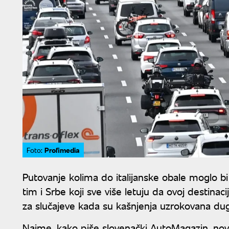
Profimedia
Foto:
Putovanje kolima do italijanske obale moglo b
tim i Srbe koji sve više letuju da ovoj destinaciji
za slučajeve kada su kašnjenja uzrokovana du
Naime, kako piše slovenački AutoMagazin, nova 