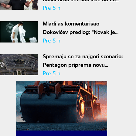
kilograma pa zapalio društvene
Pre 5 h
mreže novim izgledom
Mladi as komentarisao
Đokovićev predlog: "Novak je
sve stariji, zato nam predlaže
Pre 5 h
kraće mečeve"
Spremaju se za najgori scenario:
Pentagon priprema novu
nuklearnu strategiju za
Pre 5 h
eventualni sukob sa Rusijom i
Kinom