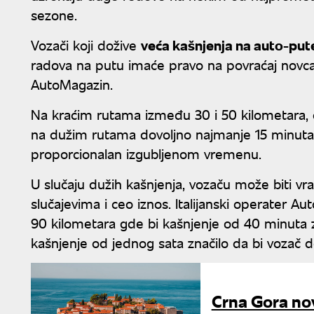
sezone.
Vozači koji dožive
veća kašnjenja na auto-pu
radova na putu imaće pravo na povraćaj novca
AutoMagazin.
Na kraćim rutama između 30 i 50 kilometara, d
na dužim rutama dovoljno najmanje 15 minuta 
proporcionalan izgubljenom vremenu.
U slučaju dužih kašnjenja, vozaču može biti v
slučajevima i ceo iznos. Italijanski operater Au
90 kilometara gde bi kašnjenje od 40 minuta z
kašnjenje od jednog sata značilo da bi vozač d
Crna Gora nov