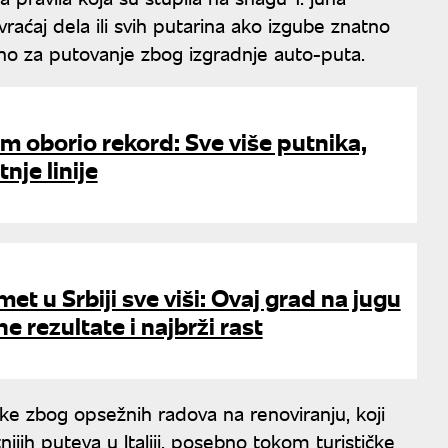
aćaj dela ili svih putarina ako izgube znatno
no za putovanje zbog izgradnje auto-puta.
m oborio rekord: Sve više putnika,
tnje linije
met u Srbiji sve viši: Ovaj grad na jugu
e rezultate i najbrži rast
ke zbog opsežnih radova na renoviranju, koji
ih puteva u Italiji, posebno tokom turističke