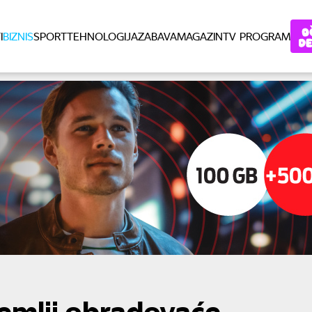
I
BIZNIS
SPORT
TEHNOLOGIJA
ZABAVA
MAGAZIN
TV PROGRAM
zemlji obradovaće