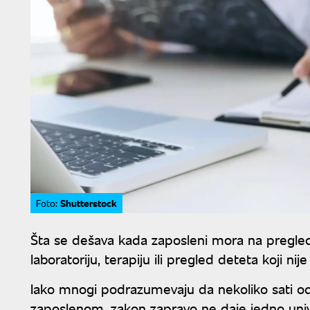
Shutterstock
Foto:
Šta se dešava kada zaposleni mora na pregled 
laboratoriju, terapiju ili pregled deteta koji
Iako mnogi podrazumevaju da nekoliko sati od
zaposlenom, zakon zapravo ne daje jedno univ