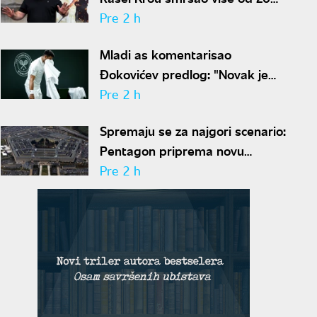
kilograma pa zapalio društvene
Pre 2 h
mreže novim izgledom
Mladi as komentarisao
Đokovićev predlog: "Novak je
sve stariji, zato nam predlaže
Pre 2 h
kraće mečeve"
Spremaju se za najgori scenario:
Pentagon priprema novu
nuklearnu strategiju za
Pre 2 h
eventualni sukob sa Rusijom i
Kinom