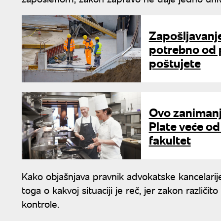
Zapošljavanje
potrebno od p
poštujete
Ovo zanimanje
Plate veće od
fakultet
Kako objašnjava pravnik advokatske kancelari
toga o kakvoj situaciji je reč, jer zakon različi
kontrole.