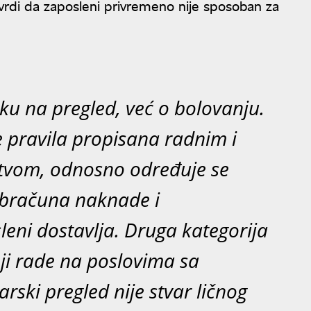
utvrdi da zaposleni privremeno nije sposoban za
sku na pregled, već o bolovanju.
e pravila propisana radnim i
tvom, odnosno određuje se
obračuna naknade i
eni dostavlja. Druga kategorija
ji rade na poslovima sa
rski pregled nije stvar ličnog