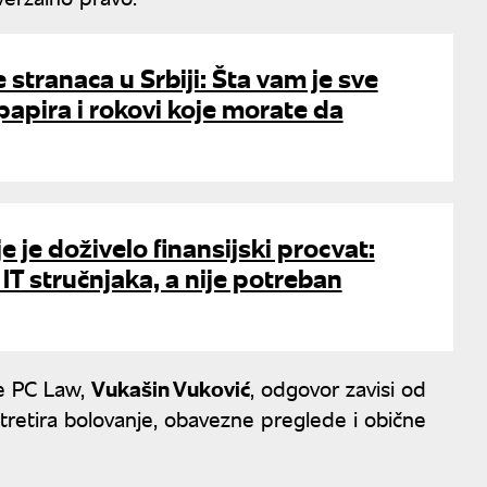
 stranaca u Srbiji: Šta vam je sve
apira i rokovi koje morate da
 je doživelo finansijski procvat:
 IT stručnjaka, a nije potreban
je PC Law,
Vukašin Vuković
, odgovor zavisi od
to tretira bolovanje, obavezne preglede i obične