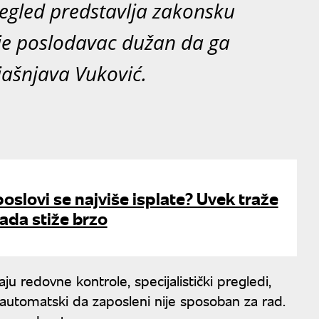
regled predstavlja zakonsku
je poslodavac dužan da ga
bjašnjava Vuković.
poslovi se najviše isplate? Uvek traže
rada stiže brzo
ju redovne kontrole, specijalistički pregledi,
če automatski da zaposleni nije sposoban za rad.