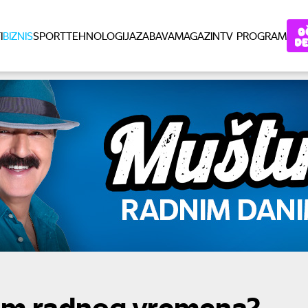
I
BIZNIS
SPORT
TEHNOLOGIJA
ZABAVA
MAGAZIN
TV PROGRAM
kom radnog vremena?