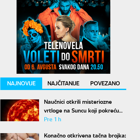
NAJNOVIJE
NAJČITANIJE
POVEZANO
Naučnici otkrili misteriozne
vrtloge na Suncu koji pokreću
solarne baklje
Pre 1 h
Konačno otkrivena tačna brojka: