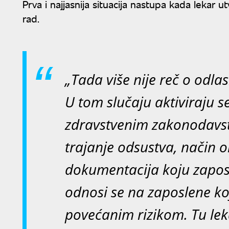
Prva i najjasnija situacija nastupa kada lekar 
rad.
„Tada više nije reč o odla
U tom slučaju aktiviraju s
zdravstvenim zakonodavs
trajanje odsustva, način 
dokumentacija koju zaposl
odnosi se na zaposlene ko
povećanim rizikom. Tu leka