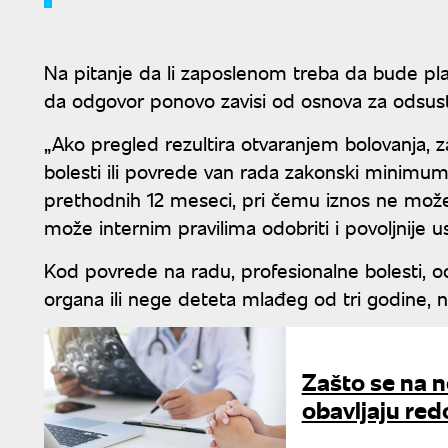
Na pitanje da li zaposlenom treba da bude pl
da odgovor ponovo zavisi od osnova za odsust
„Ako pregled rezultira otvaranjem bolovanja,
bolesti ili povrede van rada zakonski minimum
prethodnih 12 meseci, pri čemu iznos ne može 
može internim pravilima odobriti i povoljnije u
Kod povrede na radu, profesionalne bolesti, o
organa ili nege deteta mlađeg od tri godine,
Zašto se na 
obavljaju red