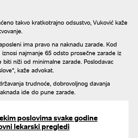
aćeno takvo kratkotrajno odsustvo, Vuković kaže
vovanje.
 zaposleni ima pravo na naknadu zarade. Kod
 iznosi najmanje 65 odsto prosečne zarade iz
biti niži od minimalne zarade. Poslodavac
slove“, kaže advokat.
državanja trudnoće, dobrovoljnog davanja
 naknada ide do pune zarade.
nekim poslovima svake godine
ovni lekarski pregledi