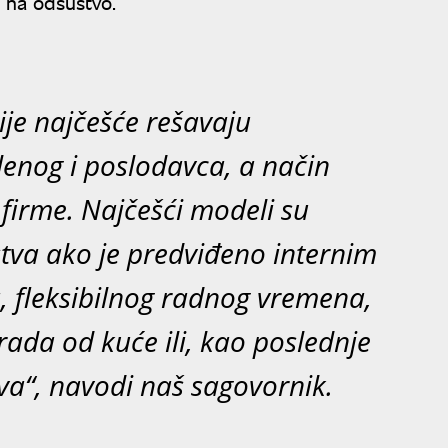
 na odsustvo.
ije najčešće rešavaju
nog i poslodavca, a način
a firme. Najčešći modeli su
tva ako je predviđeno internim
 fleksibilnog radnog vremena,
rada od kuće ili, kao poslednje
va“, navodi naš sagovornik.