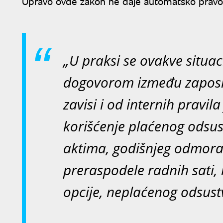
Upravo ovde zakon ne daje automatsko pravo
„U praksi se ovakve situac
dogovorom između zaposle
zavisi i od internih pravil
korišćenje plaćenog odsus
aktima, godišnjeg odmora,
preraspodele radnih sati, 
opcije, neplaćenog odsust