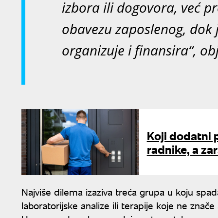
izbora ili dogovora, već p
obavezu zaposlenog, dok 
organizuje i finansira“, o
Koji dodatni 
radnike, a za
Najviše dilema izaziva treća grupa u koju spada
laboratorijske analize ili terapije koje ne zna