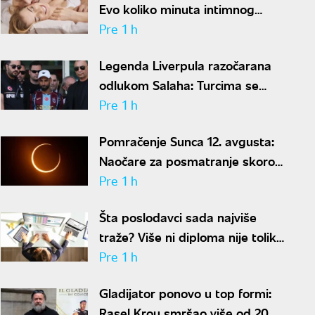
Evo koliko minuta intimnog
odnosa je ženi potrebno da bi
Pre 1 h
bila potpuno zadovoljna
Legenda Liverpula razočarana
odlukom Salaha: Turcima se
neće dopasti ove reči
Pre 1 h
Pomračenje Sunca 12. avgusta:
Naočare za posmatranje skoro
rasprodate
Pre 1 h
Šta poslodavci sada najviše
traže? Više ni diploma nije toliko
važna
Pre 1 h
Gladijator ponovo u top formi:
Rasel Krou smršao više od 20