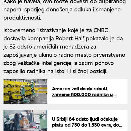
Kako je navela, ovo može dovesti do dupliranog
napora, sporijeg donošenja odluka i smanjene
produktivnosti.
Istovremeno, istraživanje koje je za CNBC
dostavila kompanija Robert Half pokazalo je da
je 32 odsto američkih menadžera za
zapošljavanje ukinulo radno mesto prvenstveno
zbog veštačke inteligencije, a zatim ponovo
zaposlilo radnika na istoj ili sličnoj poziciji.
Amazon želi da da roboti
zamene 600.000 radnika u
SAD: Napravljen plan kako da
se ublaži bes ljudi
U Srbiji 64 odsto ljudi očekuje
platu od 730 do 1.330 evra, dok
se svaki treći radnik plaši