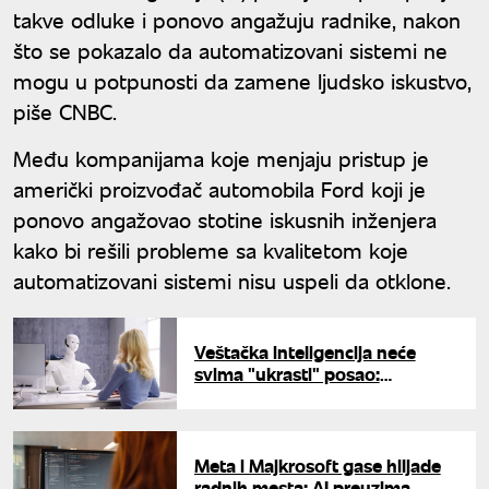
takve odluke i ponovo angažuju radnike, nakon
što se pokazalo da automatizovani sistemi ne
mogu u potpunosti da zamene ljudsko iskustvo,
piše CNBC.
Među kompanijama koje menjaju pristup je
američki proizvođač automobila Ford koji je
ponovo angažovao stotine iskusnih inženjera
kako bi rešili probleme sa kvalitetom koje
automatizovani sistemi nisu uspeli da otklone.
Veštačka inteligencija neće
svima "ukrasti" posao:
Stručnjaci otkrivaju koje veštine
AI ne može da zameni
Meta i Majkrosoft gase hiljade
radnih mesta: AI preuzima