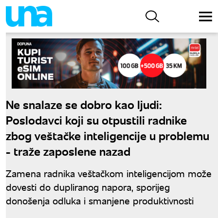
Ne snalaze se dobro kao ljudi:
Poslodavci koji su otpustili radnike
zbog veštačke inteligencije u problemu
- traže zaposlene nazad
Zamena radnika veštačkom inteligencijom može
dovesti do dupliranog napora, sporijeg
donošenja odluka i smanjene produktivnosti