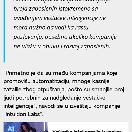
broja zaposlenih istovremeno sa
uvođenjem veštačke inteligencije ne
mora nužno da vodi ka rastu
poslovanja, posebno ukoliko kompanije
ne ulažu u obuku i razvoj zaposlenih.
"Primetno je da su među kompanijama koje
promovišu automatizaciju, mnoge kasnije
zažalile zbog otpuštanja, pošto su smanjile broj
ljudi potrebnih za nadgledanje veštačke
inteligencije", navodi se u izveštaju kompanije
"Intuition Labs".
Veštačka inteligencija iz senke: