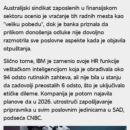
Australijski sindikat zaposlenih u finansijskom
sektoru ocenio je vraćanje tih radnih mesta kao
"veliku pobedu", dok je banka priznala da
prilikom donošenja odluke nije dovoljno
razmotrila sve poslovne aspekte kada je objavila
otpuštanja.
Slično tome, IBM je zamenio svoje HR funkcije
veštačkom inteligencijom koja je obrađivala oko
94 odsto rutinskih zahteva, ali nije bila u stanju
da zadovolji preostalih 6 odsto, što je uključivalo
etičke dileme. Kompanija je potom najavila
planove da u 2026. utrostruči zapošljavanje
pripravnika u svim poslovnim jedinicama u SAD,
podseća CNBC.