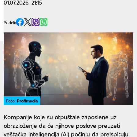
01.07.2026. 21:15
Podeli:
Profimedia
Foto:
Kompanije koje su otpuštale zaposlene uz
obrazloženje da će njihove poslove preuzeti
veštačka inteligencija (AI) počinju da preispituju