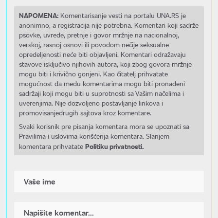
NAPOMENA:
Komentarisanje vesti na portalu UNA.RS je
anonimno, a registracija nije potrebna. Komentari koji sadrže
psovke, uvrede, pretnje i govor mržnje na nacionalnoj,
verskoj, rasnoj osnovi ili povodom nečije seksualne
opredeljenosti neće biti objavljeni. Komentari odražavaju
stavove isključivo njihovih autora, koji zbog govora mržnje
mogu biti i krivično gonjeni. Kao čitatelj prihvatate
mogućnost da među komentarima mogu biti pronađeni
sadržaji koji mogu biti u suprotnosti sa Vašim načelima i
uverenjima. Nije dozvoljeno postavljanje linkova i
promovisanjedrugih sajtova kroz komentare.
Svaki korisnik pre pisanja komentara mora se upoznati sa
Pravilima i uslovima korišćenja komentara. Slanjem
Politiku privatnosti.
komentara prihvatate