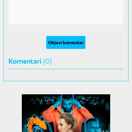
Objavi komentar
Komentari
(0)