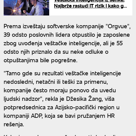
Najbrže rastući IT rizik i kako ga
pobediti
Prema izveštaju softverske kompanije "Orgvue",
39 odsto poslovnih lidera otpustilo je zaposlene
zbog uvođenja veštačke inteligencije, ali je 55
odsto njih priznalo da su neke odluke o
otpuštanjima bile pogrešne.
"Tamo gde su rezultati veštačke inteligencije
nedosledni, netačni ili teški za primenu,
kompanije često moraju ponovo da uvedu
ljudski nadzor", rekla je Džesika Žang, viša
potpredsednica za Azijsko-pacifički region u
kompaniji ADP, koja se bavi pružanjem HR
rešenja.