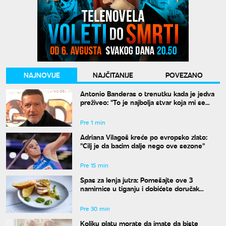
NAJNOVIJE
NAJČITANIJE
POVEZANO
Antonio Banderas o trenutku kada je jedva
preživeo: "To je najbolja stvar koja mi se
desila"
Pre 1 min
Adriana Vilagoš kreće po evropsko zlato:
"Cilj je da bacim dalje nego ove sezone"
Pre 15 min
Spas za lenja jutra: Pomešajte ove 3
namirnice u tiganju i dobićete doručak
dostojan najboljeg restorana
Pre 30 min
Koliku platu morate da imate da biste