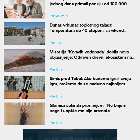
jednog dana primali penziju od 100.000
dinara?
Pre 45 min
Danas vrhunac toplotnog talasa:
Temperatura do 40 stepeni, za vikend
konačno stiže osveženje
Pre 1 h
Misterija "Krvavih vodopada" dobila novo
objašnjenje: Otkriven drevni ekosistem na
Antarktiku
Pre 8 h
Simić pred Tobol: Ako budemo igrali svoju
igru, možemo da se nadamo najboljem
Pre 8 h
Glumica šokirala priznanjem: "Ne brijem
noge i uopšte me nije sramota"
Pre 8 h