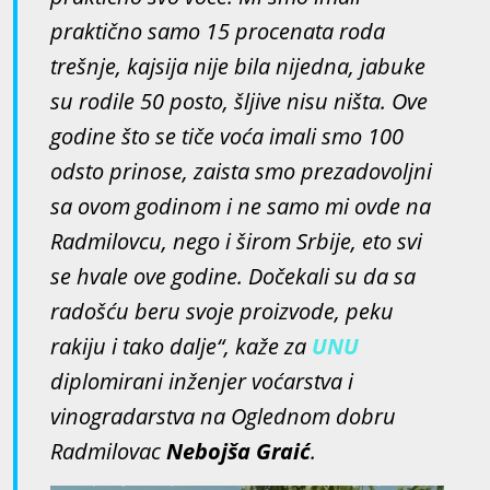
praktično samo 15 procenata roda
trešnje, kajsija nije bila nijedna, jabuke
su rodile 50 posto, šljive nisu ništa. Ove
godine što se tiče voća imali smo 100
odsto prinose, zaista smo prezadovoljni
sa ovom godinom i ne samo mi ovde na
Radmilovcu, nego i širom Srbije, eto svi
se hvale ove godine. Dočekali su da sa
radošću beru svoje proizvode, peku
rakiju i tako dalje“, kaže za
UNU
diplomirani inženjer voćarstva i
vinogradarstva na Oglednom dobru
Radmilovac
Nebojša Graić
.