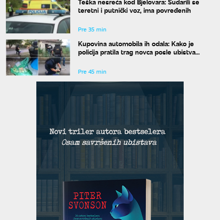
Teška nesreća kod Bjelovara: Sudarili se
teretni i putnički voz, ima povređenih
Pre 35 min
Kupovina automobila ih odala: Kako je
policija pratila trag novca posle ubistva
piljara (73) na Karaburmi
Pre 45 min