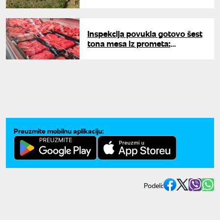
počela, a računica sve teža
Inspekcija povukla gotovo šest
tona mesa iz prometa:
Otkrivene brojne nepravilnosti
Preuzmite mobilnu aplikaciju:
Podeli: