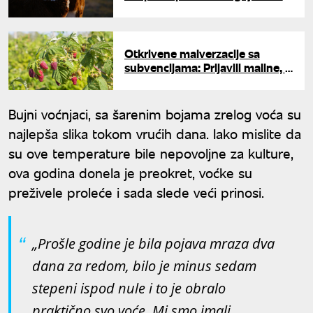
za tov, podsticaji 20.000 dinara
po grlu
Otkrivene malverzacije sa
subvencijama: Prijavili maline, a
na njivama druge kulture -
država dala rok od 15 dana
Bujni voćnjaci, sa šarenim bojama zrelog voća su
najlepša slika tokom vrućih dana. Iako mislite da
su ove temperature bile nepovoljne za kulture,
ova godina donela je preokret, voćke su
preživele proleće i sada slede veći prinosi.
„Prošle godine je bila pojava mraza dva
dana za redom, bilo je minus sedam
stepeni ispod nule i to je obralo
praktično svo voće. Mi smo imali