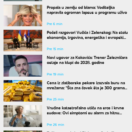
Propala u zemlju od blama: Voditeljka
napravila ogroman lapsus u programu uživo
Pre 6 min
Počeli razgovori Vučića i Zelenskog: Na stolu
ekonomija, trgovina, energetika i evropski
put
Pre 15 min
Novi ugovor za Kokovića: Trener Železničara
ostaje na klupi do 2028. godine
Pre 19 min
Cena iz zlatiborske pekare izazvala buru na
mrežama: "Šta zna čovek šta je 300 grama
žužua"
Pre 25 min
Vrućine katastrofalno utiču na srce i krvne
sudove: Ovi simptomi su alarm za hitnu
reakciju
Pre 26 min