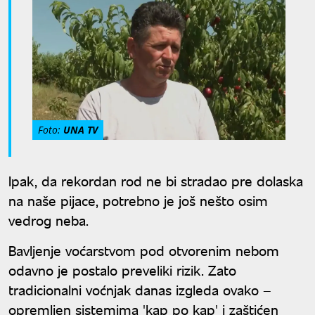
Foto:
UNA TV
Ipak, da rekordan rod ne bi stradao pre dolaska
na naše pijace, potrebno je još nešto osim
vedrog neba.
Bavljenje voćarstvom pod otvorenim nebom
odavno je postalo preveliki rizik. Zato
tradicionalni voćnjak danas izgleda ovako –
opremljen sistemima 'kap po kap' i zaštićen