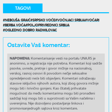
TAGOVI
NEBOJŠA GRAIĆ
SRPSKO VOĆE
VOĆNJACI SRBIJA
VOĆARI
BERBA VOĆA
POLJOPRIVREDNICI SRBIJA
OGLEDNO DOBRO RADMILOVAC
Ostavite Vaš komentar:
NAPOMENA:
Komentarisanje vesti na portalu UNA.RS je
anonimno, a registracija nije potrebna. Komentari koji sadrže
psovke, uvrede, pretnje i govor mržnje na nacionalnoj,
verskoj, rasnoj osnovi ili povodom nečije seksualne
opredeljenosti neće biti objavljeni. Komentari odražavaju
stavove isključivo njihovih autora, koji zbog govora mržnje
mogu biti i krivično gonjeni. Kao čitatelj prihvatate
mogućnost da među komentarima mogu biti pronađeni
sadržaji koji mogu biti u suprotnosti sa Vašim načelima i
uverenjima. Nije dozvoljeno postavljanje linkova i
promovisanjedrugih sajtova kroz komentare.