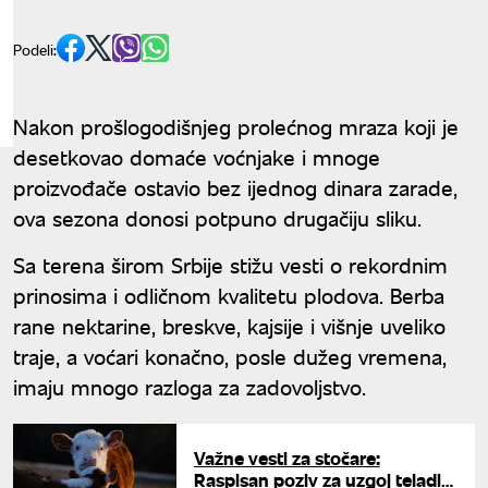
Podeli:
Nakon prošlogodišnjeg prolećnog mraza koji je
desetkovao domaće voćnjake i mnoge
proizvođače ostavio bez ijednog dinara zarade,
ova sezona donosi potpuno drugačiju sliku.
Sa terena širom Srbije stižu vesti o rekordnim
prinosima i odličnom kvalitetu plodova. Berba
rane nektarine, breskve, kajsije i višnje uveliko
traje, a voćari konačno, posle dužeg vremena,
imaju mnogo razloga za zadovoljstvo.
Važne vesti za stočare:
Raspisan poziv za uzgoj teladi