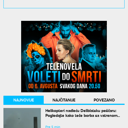
NAJNOVIJE
NAJČITANIJE
POVEZANO
Helikopteri nadleću Deliblatsku peščaru:
Pogledajte kako teče borba sa vatrenom
stihijom
Pre 5 min