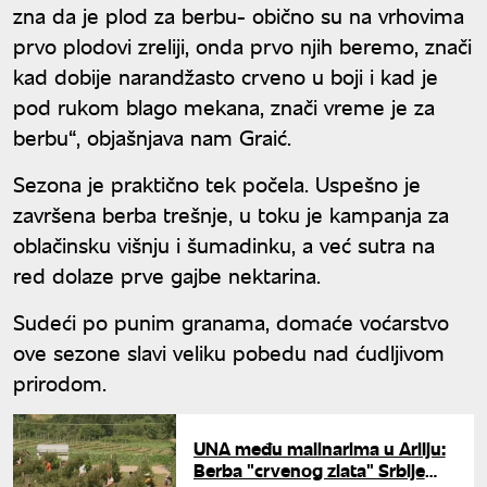
zna da je plod za berbu- obično su na vrhovima
prvo plodovi zreliji, onda prvo njih beremo, znači
kad dobije narandžasto crveno u boji i kad je
pod rukom blago mekana, znači vreme je za
berbu“, objašnjava nam Graić.
Sezona je praktično tek počela. Uspešno je
završena berba trešnje, u toku je kampanja za
oblačinsku višnju i šumadinku, a već sutra na
red dolaze prve gajbe nektarina.
Sudeći po punim granama, domaće voćarstvo
ove sezone slavi veliku pobedu nad ćudljivom
prirodom.
UNA među malinarima u Arilju:
Berba "crvenog zlata" Srbije