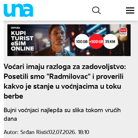
Voćari imaju razloga za zadovoljstvo:
Posetili smo "Radmilovac" i proverili
kakvo je stanje u voćnjacima u toku
berbe
Bujni voćnjaci najlepša su slika tokom vrućih
dana
Autor:
Srđan Ristić
02.07.2026. 18:10