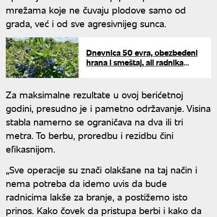
mrežama koje ne čuvaju plodove samo od
grada, već i od sve agresivnijeg sunca.
Dnevnica 50 evra, obezbeđeni
hrana i smeštaj, ali radnika
nema: Voćari u velikom
problemu
Za maksimalne rezultate u ovoj berićetnoj
godini, presudno je i pametno održavanje. Visina
stabla namerno se ograničava na dva ili tri
metra. To berbu, proredbu i rezidbu čini
efikasnijom.
„Sve operacije su znači olakšane na taj način i
nema potreba da idemo uvis da bude
radnicima lakše za branje, a postižemo isto
prinos. Kako čovek da pristupa berbi i kako da