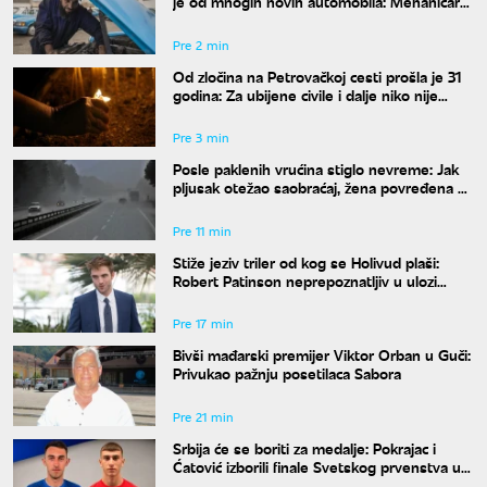
je od mnogih novih automobila: Mehaničar
tvrdi da bi ga odmah kupio
Pre 2 min
Od zločina na Petrovačkoj cesti prošla je 31
godina: Za ubijene civile i dalje niko nije
odgovarao
Pre 3 min
Posle paklenih vrućina stiglo nevreme: Jak
pljusak otežao saobraćaj, žena povređena u
Leskovcu
Pre 11 min
Stiže jeziv triler od kog se Holivud plaši:
Robert Patinson neprepoznatljiv u ulozi
slavnog voditelja
Pre 17 min
Bivši mađarski premijer Viktor Orban u Guči:
Privukao pažnju posetilaca Sabora
Pre 21 min
Srbija će se boriti za medalje: Pokrajac i
Ćatović izborili finale Svetskog prvenstva u
Judžinu