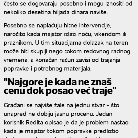
često se dogovaraju posebno i mogu iznositi od
nekoliko desetina hiljada dinara naviše.
Posebno se naplaćuju hitne intervencije,
naročito kada majstor izlazi noću, vikendom ili
praznikom. U tim situacijama dolazak na teren
može biti skuplji nego tokom redovnog radnog
vremena, a konačan račun zavisi od trajanja
popravke i potrebnog materijala.
"Najgore je kada ne znaš
cenu dok posao već traje"
Građani se najviše žale na jednu stvar - što
unapred ne dobiju jasnu procenu. Jedan
korisnik Redita opisao je da je problem nastao
kada je majstor tokom popravke predložio