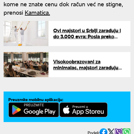
kome ne znate cenu dok račun već ne stigne,
prenosi
Kamatica.
Ovi majstori u Srbiji zarađuju i
do 3.000 evra: Posla preko
glave, ali nema ko da radi
Visokoobrazovani za
minimalac, majstori zarađuju
ozbiljno: UNA pita - da li više
vredi diploma ili zanat?
Preuzmite mobilnu aplikaciju:
Podeli: