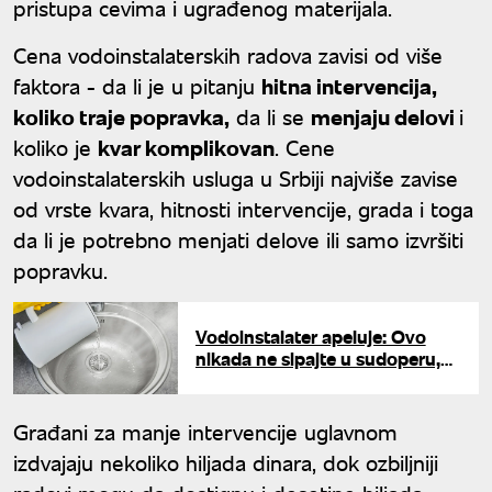
pristupa cevima i ugrađenog materijala.
Cena vodoinstalaterskih radova zavisi od više
faktora - da li je u pitanju
hitna intervencija,
koliko traje popravka,
da li se
menjaju delovi
i
koliko je
kvar komplikovan
. Cene
vodoinstalaterskih usluga u Srbiji najviše zavise
od vrste kvara, hitnosti intervencije, grada i toga
da li je potrebno menjati delove ili samo izvršiti
popravku.
Vodoinstalater apeluje: Ovo
nikada ne sipajte u sudoperu,
začepljuje je više od ulja
Građani za manje intervencije uglavnom
izdvajaju nekoliko hiljada dinara, dok ozbiljniji