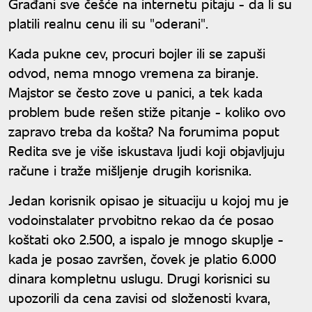
Građani sve češće na internetu pitaju - da li su
platili realnu cenu ili su "oderani".
Kada pukne cev, procuri bojler ili se zapuši
odvod, nema mnogo vremena za biranje.
Majstor se često zove u panici, a tek kada
problem bude rešen stiže pitanje - koliko ovo
zapravo treba da košta? Na forumima poput
Redita sve je više iskustava ljudi koji objavljuju
račune i traže mišljenje drugih korisnika.
Jedan korisnik opisao je situaciju u kojoj mu je
vodoinstalater prvobitno rekao da će posao
koštati oko 2.500, a ispalo je mnogo skuplje -
kada je posao završen, čovek je platio 6.000
dinara kompletnu uslugu. Drugi korisnici su
upozorili da cena zavisi od složenosti kvara,