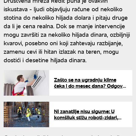
Društvena mreža Redit puna je ovakvih
iskustava - ljudi objavljuju račune od nekoliko
stotina do nekoliko hiljada dolara i pitaju druge
da li je cena realna. Dok se manje intervencije
mogu završiti za nekoliko hiljada dinara, ozbiljniji
kvarovi, posebno oni koji zahtevaju razbijanje,
zamenu cevi ili hitan izlazak na teren, mogu
dostići i desetine hiljada dinara.
Zašto se na ugradnju klime
čeka i do mesec dana? Odgovor
iskusnog majstora mnoge
iznenadio
Ni zanatlije nisu sigurne: U
komšiluk stižu roboti-zidari,
jedan može da zameni šest
majstora