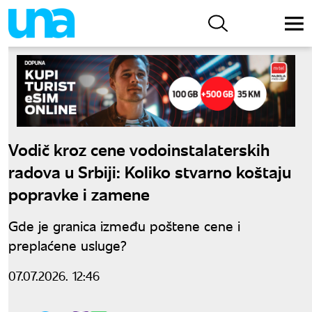
Vodič kroz cene vodoinstalaterskih
radova u Srbiji: Koliko stvarno koštaju
popravke i zamene
Gde je granica između poštene cene i
preplaćene usluge?
07.07.2026. 12:46