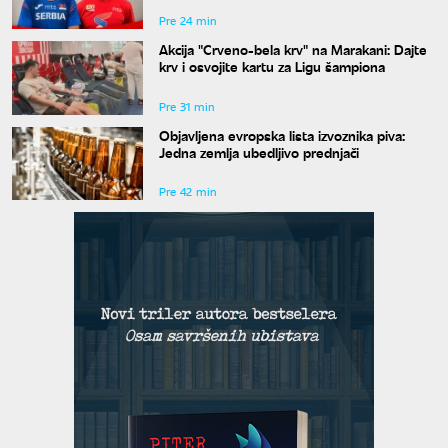
Pre 24 min
Akcija "Crveno-bela krv" na Marakani: Dajte
krv i osvojite kartu za Ligu šampiona
Pre 31 min
Objavljena evropska lista izvoznika piva:
Jedna zemlja ubedljivo prednjači
Pre 42 min