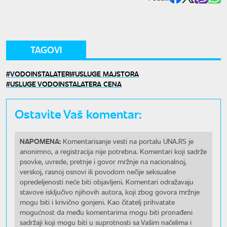
TAGOVI
VODOINSTALATERI
USLUGE MAJSTORA
USLUGE VODOINSTALATERA CENA
Ostavite Vaš komentar:
NAPOMENA:
Komentarisanje vesti na portalu UNA.RS je
anonimno, a registracija nije potrebna. Komentari koji sadrže
psovke, uvrede, pretnje i govor mržnje na nacionalnoj,
verskoj, rasnoj osnovi ili povodom nečije seksualne
opredeljenosti neće biti objavljeni. Komentari odražavaju
stavove isključivo njihovih autora, koji zbog govora mržnje
mogu biti i krivično gonjeni. Kao čitatelj prihvatate
mogućnost da među komentarima mogu biti pronađeni
sadržaji koji mogu biti u suprotnosti sa Vašim načelima i