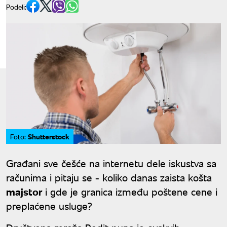
Podeli:
Shutterstock
Foto:
Građani sve češće na internetu dele iskustva sa
računima i pitaju se - koliko danas zaista košta
majstor
i gde je granica između poštene cene i
preplaćene usluge?