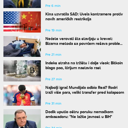
Pre 6 min
Kina uzvratila SAD: Uvela kontramere protiv
novih američkih restrikcija
Pre 19 min
Nećete verovati šta stavljaju u krevet:
Bizarna metoda sa povrćem rešava problem
znojenja preko noći
Pre 21 min
Indeks straha na tržištu i dalje visok: Bitkoin
blago pao, itirijum nastavio rast
Pre 27 min
Najbolji igrač Mundijala odbio Real? Rodri
traži više para, veliki transfer pred kolapsom
Pre 31 min
Dodik uputio oštru poruku nemačkom
ambasadoru: "Ne lažite javnost u BiH"
Pre 34 min