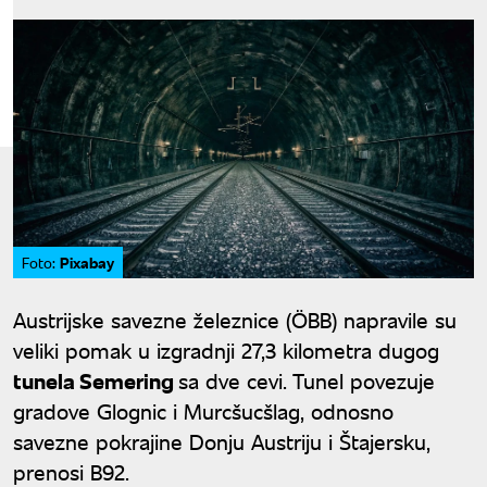
Pixabay
Foto:
Austrijske savezne železnice (ÖBB) napravile su
veliki pomak u izgradnji 27,3 kilometra dugog
tunela Semering
sa dve cevi. Tunel povezuje
gradove Glognic i Murcšucšlag, odnosno
savezne pokrajine Donju Austriju i Štajersku,
prenosi B92.