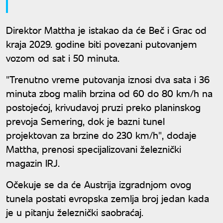
Direktor Mattha je istakao da će Beč i Grac od
kraja 2029. godine biti povezani putovanjem
vozom od sat i 50 minuta.
"Trenutno vreme putovanja iznosi dva sata i 36
minuta zbog malih brzina od 60 do 80 km/h na
postojećoj, krivudavoj pruzi preko planinskog
prevoja Semering, dok je bazni tunel
projektovan za brzine do 230 km/h", dodaje
Mattha, prenosi specijalizovani železnički
magazin IRJ.
Očekuje se da će Austrija izgradnjom ovog
tunela postati evropska zemlja broj jedan kada
je u pitanju železnički saobraćaj.