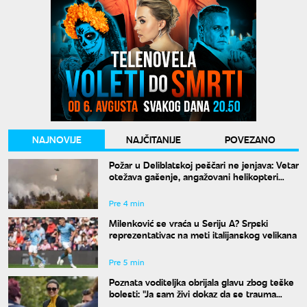
NAJNOVIJE
NAJČITANIJE
POVEZANO
Požar u Deliblatskoj peščari ne jenjava: Vetar
otežava gašenje, angažovani helikopteri
MUP-a
Pre 4 min
Milenković se vraća u Seriju A? Srpski
reprezentativac na meti italijanskog velikana
Pre 5 min
Poznata voditeljka obrijala glavu zbog teške
bolesti: "Ja sam živi dokaz da se trauma
može prevazići"