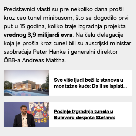
Predstavnici vlasti su pre nekoliko dana prošli
kroz ceo tunel minibusom, što se dogodilo prvi
put u 15 godina, koliko traje izgradnja projekta
vrednog 3,9 milijardi evra
. Na čelu delegacije
koja je prošla kroz tunel bili su austrijski ministar
saobraćaja Peter Hanke i generalni direktor
ÖBB-a Andreas Mattha.
Sve više ljudi beži iz stanova u
montažne kuće: Da li se isplati i
koliko košta kvadrat u Srbiji?
Počinje izgradnja tunela u
Bulevaru despota Stefana:
Šapić najavio izmeštanje svih
instalacija