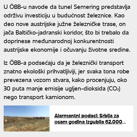
U ÖBB-u navode da tunel Semering predstavlja
održivu investiciju u budućnost železnice. Kao
deo nove austrijske južne železničke trase, on
jača Baltičko-jadranski koridor, što bi trebalo da
doprinese međunarodnoj konkurentnosti
austrijske ekonomije i očuvanju životne sredine.
Iz ÖBB-a podsećaju da je železnički transport
znatno ekološki prihvatljiviji, jer svaka tona robe
prevezena vozom stvara, kako procenjuju, oko
30 puta manje emisije ugljen-dioksida (CO₂)
nego transport kamionom.
Alarmantni podaci: Srbija za
osam godina izgubila 62.000
poljoprivrednih gazdinstava