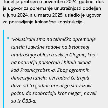
Tunel je probijen u novembru 2024. godine, dok
je ugovor za opremanje unutrašnjosti dodeljen
u junu 2024, a u martu 2025. usledio je ugovor
za postavljanje kolosečne konstrukcije.
"Fokusirani smo na tehničko opremanje
tunela i završne radove na betonskoj
unutrašnjoj oblozi u sekciji Glognic, kao i
na području pomoćnih i hitnih okana
kod Frosnicgraben-a. Zbog ogromnih
dimenzija tunela, ovi radovi će trajati
duže od tri godine pre nego što vozovi
počnu da saobraćaju kroz njega", naveli
su iz ÖBB-a.