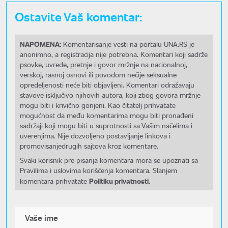
Ostavite Vaš komentar:
NAPOMENA:
Komentarisanje vesti na portalu UNA.RS je
anonimno, a registracija nije potrebna. Komentari koji sadrže
psovke, uvrede, pretnje i govor mržnje na nacionalnoj,
verskoj, rasnoj osnovi ili povodom nečije seksualne
opredeljenosti neće biti objavljeni. Komentari odražavaju
stavove isključivo njihovih autora, koji zbog govora mržnje
mogu biti i krivično gonjeni. Kao čitatelj prihvatate
mogućnost da među komentarima mogu biti pronađeni
sadržaji koji mogu biti u suprotnosti sa Vašim načelima i
uverenjima. Nije dozvoljeno postavljanje linkova i
promovisanjedrugih sajtova kroz komentare.
Svaki korisnik pre pisanja komentara mora se upoznati sa
Pravilima i uslovima korišćenja komentara. Slanjem
Politiku privatnosti.
komentara prihvatate