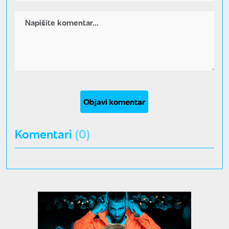
Objavi komentar
Komentari
(0)