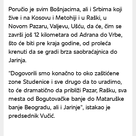
Poručio je svim Bošnjacima, ali i Srbima koji
žive i na Kosovu i Metohiji i u Raški, u
Novom Pazaru, Valjevu, Ušću, da će, čim se
završi još 12 kilometara od Adrana do Vrbe,
što će biti pre kraja godine, od proleća
krenuti da se gradi brza saobraćajnica do
Jarinja.
"Dogovorili smo konačno to oko zaštićene
zone Studenice i sve drugo da to uradimo,
to će dramatično da približi Pazar, Rašku, sva
mesta od Bogutovačke banje do Mataruške
banje Beogradu, ali i Jarinje", istakao je
predsednik Vučić.