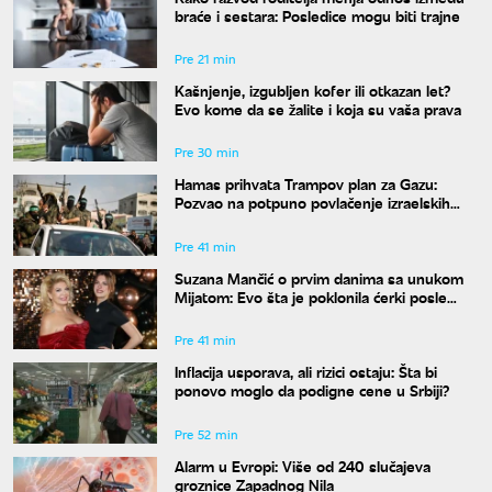
braće i sestara: Posledice mogu biti trajne
Pre 21 min
Kašnjenje, izgubljen kofer ili otkazan let?
Evo kome da se žalite i koja su vaša prava
Pre 30 min
Hamas prihvata Trampov plan za Gazu:
Pozvao na potpuno povlačenje izraelskih
snaga
Pre 41 min
Suzana Mančić o prvim danima sa unukom
Mijatom: Evo šta je poklonila ćerki posle
porođaja
Pre 41 min
Inflacija usporava, ali rizici ostaju: Šta bi
ponovo moglo da podigne cene u Srbiji?
Pre 52 min
Alarm u Evropi: Više od 240 slučajeva
groznice Zapadnog Nila