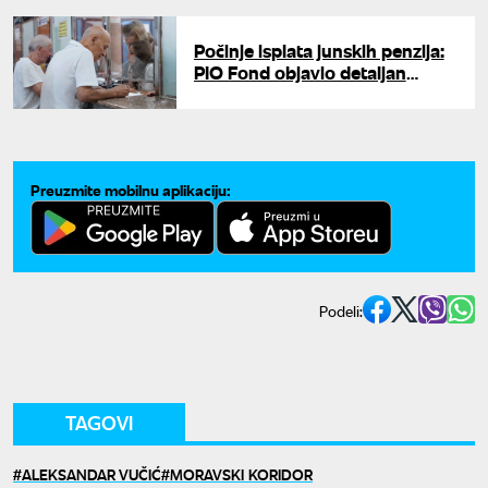
900 miliona evra
Počinje isplata junskih penzija:
PIO Fond objavio detaljan
raspored, evo kad vam novac
leže na račun
Preuzmite mobilnu aplikaciju:
Podeli:
TAGOVI
ALEKSANDAR VUČIĆ
MORAVSKI KORIDOR