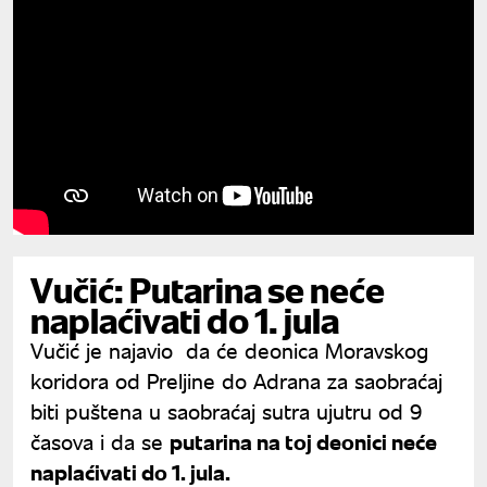
Vučić: Putarina se neće
naplaćivati do 1. jula
Vučić je najavio da će deonica Moravskog
koridora od Preljine do Adrana za saobraćaj
biti puštena u saobraćaj sutra ujutru od 9
časova i da se
putarina na toj deonici neće
naplaćivati do 1. jula.