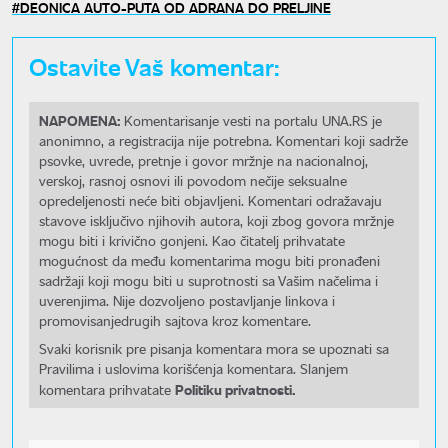
DEONICA AUTO-PUTA OD ADRANA DO PRELJINE
Ostavite Vaš komentar:
NAPOMENA:
Komentarisanje vesti na portalu UNA.RS je
anonimno, a registracija nije potrebna. Komentari koji sadrže
psovke, uvrede, pretnje i govor mržnje na nacionalnoj,
verskoj, rasnoj osnovi ili povodom nečije seksualne
opredeljenosti neće biti objavljeni. Komentari odražavaju
stavove isključivo njihovih autora, koji zbog govora mržnje
mogu biti i krivično gonjeni. Kao čitatelj prihvatate
mogućnost da među komentarima mogu biti pronađeni
sadržaji koji mogu biti u suprotnosti sa Vašim načelima i
uverenjima. Nije dozvoljeno postavljanje linkova i
promovisanjedrugih sajtova kroz komentare.
Svaki korisnik pre pisanja komentara mora se upoznati sa
Pravilima i uslovima korišćenja komentara. Slanjem
Politiku privatnosti.
komentara prihvatate