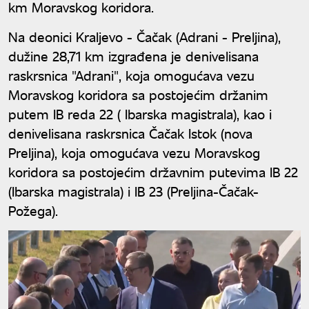
km Moravskog koridora.
Na deonici Kraljevo - Čačak (Adrani - Preljina),
dužine 28,71 km izgrađena je denivelisana
raskrsnica "Adrani", koja omogućava vezu
Moravskog koridora sa postojećim držanim
putem IB reda 22 ( Ibarska magistrala), kao i
denivelisana raskrsnica Čačak Istok (nova
Preljina), koja omogućava vezu Moravskog
koridora sa postojećim državnim putevima IB 22
(Ibarska magistrala) i IB 23 (Preljina-Čačak-
Požega).