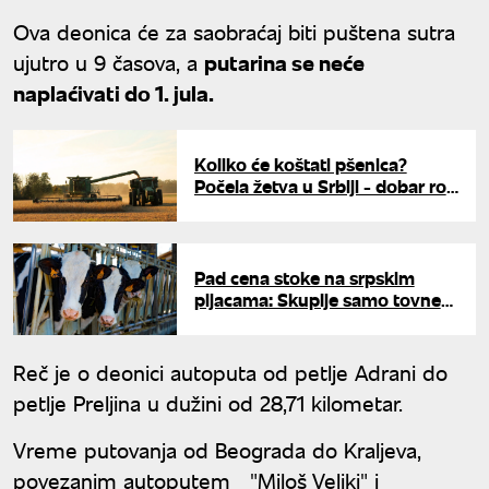
Ova deonica će za saobraćaj biti puštena sutra
ujutro u 9 časova, a
putarina se neće
naplaćivati do 1. jula.
Koliko će koštati pšenica?
Počela žetva u Srbiji - dobar rod
ne garantuje zaradu
Pad cena stoke na srpskim
pijacama: Skuplje samo tovne
svinje i jagnjad, evo koliko
koštaju
Reč je o deonici autoputa od petlje Adrani do
petlje Preljina u dužini od 28,71 kilometar.
Vreme putovanja od Beograda do Kraljeva,
povezanim autoputem "Miloš Veliki" i