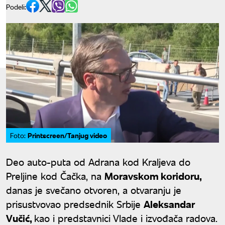
Podeli:
Printscreen/Tanjug video
Foto:
Deo auto-puta od Adrana kod Kraljeva do
Preljine kod Čačka, na
Moravskom koridoru,
danas je svečano otvoren, a otvaranju je
prisustvovao predsednik Srbije
Aleksandar
Vučić,
kao i predstavnici Vlade i izvođača radova.