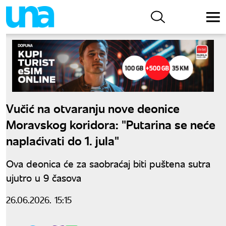
Vučić na otvaranju nove deonice
Moravskog koridora: "Putarina se neće
naplaćivati do 1. jula"
Ova deonica će za saobraćaj biti puštena sutra
ujutro u 9 časova
26.06.2026. 15:15