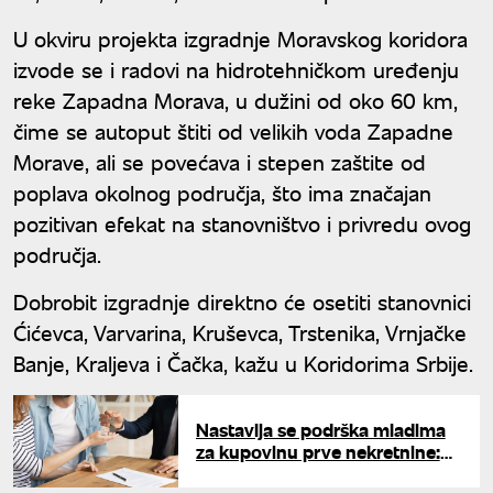
U okviru projekta izgradnje Moravskog koridora
izvode se i radovi na hidrotehničkom uređenju
reke Zapadna Morava, u dužini od oko 60 km,
čime se autoput štiti od velikih voda Zapadne
Morave, ali se povećava i stepen zaštite od
poplava okolnog područja, što ima značajan
pozitivan efekat na stanovništvo i privredu ovog
područja.
Dobrobit izgradnje direktno će osetiti stanovnici
Ćićevca, Varvarina, Kruševca, Trstenika, Vrnjačke
Banje, Kraljeva i Čačka, kažu u Koridorima Srbije.
Nastavlja se podrška mladima
za kupovinu prve nekretnine:
Garantna šema povećana na