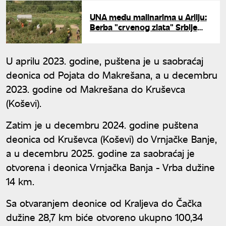
UNA među malinarima u Arilju:
Berba "crvenog zlata" Srbije
počela, a računica sve teža
U aprilu 2023. godine, puštena je u saobraćaj
deonica od Pojata do Makrešana, a u decembru
2023. godine od Makrešana do Kruševca
(Koševi).
Zatim je u decembru 2024. godine puštena
deonica od Kruševca (Koševi) do Vrnjačke Banje,
a u decembru 2025. godine za saobraćaj je
otvorena i deonica Vrnjačka Banja - Vrba dužine
14 km.
Sa otvaranjem deonice od Kraljeva do Čačka
dužine 28,7 km biće otvoreno ukupno 100,34