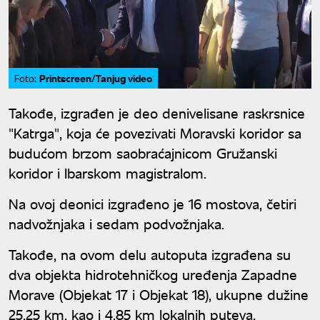
Printscreen/Tanjug video
Foto:
Takođe, izgrađen je deo denivelisane raskrsnice
"Katrga", koja će povezivati Moravski koridor sa
budućom brzom saobraćajnicom Gružanski
koridor i Ibarskom magistralom.
Na ovoj deonici izgrađeno je 16 mostova, četiri
nadvožnjaka i sedam podvožnjaka.
Takođe, na ovom delu autoputa izgrađena su
dva objekta hidrotehničkog uređenja Zapadne
Morave (Objekat 17 i Objekat 18), ukupne dužine
25,25 km, kao i 4,85 km lokalnih puteva.