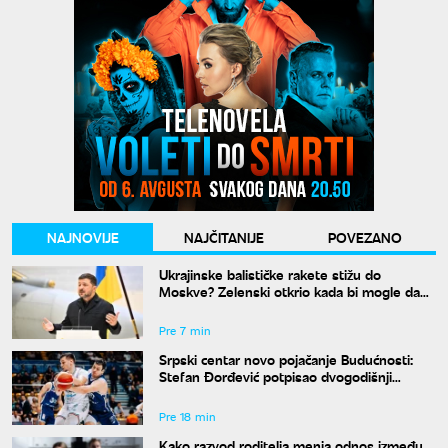
NAJNOVIJE
NAJČITANIJE
POVEZANO
Ukrajinske balističke rakete stižu do
Moskve? Zelenski otkrio kada bi mogle da
budu spremne
Pre 7 min
Srpski centar novo pojačanje Budućnosti:
Stefan Đorđević potpisao dvogodišnji
ugovor
Pre 18 min
Kako razvod roditelja menja odnos između