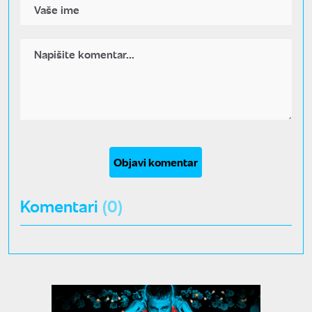
Objavi komentar
Komentari
(0)