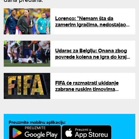
Lorenco: "Nemam šta da
zamerim igračima, nedostajao
nam je samo gol"
Udarac za Belgiju: Onana zbog
povrede kolena ne igra do kraja
Svetskog prvenstva
FIFA će razmatrati ukidanje
zabrane ruskim timovima
nakon odluke MOK-a
Preuzmite mobilnu aplikaciju: