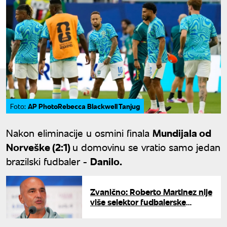
AP PhotoRebecca Blackwell Tanjug
Foto:
Nakon eliminacije u osmini finala
Mundijala od
Norveške (2:1)
u domovinu se vratio samo jedan
brazilski fudbaler -
Danilo.
Zvanično: Roberto Martinez nije
više selektor fudbalerske
reprezentacije Portugala