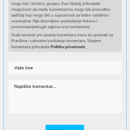
mogu biti i krivično gonjeni. Kao čitatelj prihvatate
mogućnost da među komentarima mogu biti pronađeni
sadržaji koji mogu biti u suprotnosti sa Vašim načelima i
uverenjima. Nije dozvoljeno postavljanje linkova i
promovisanjedrugih sajtova kroz komentare.
Svaki korisnik pre pisanja komentara mora se upoznati sa
Pravilima i uslovima korišćenja komentara. Slanjem
Politiku privatnosti.
komentara prihvatate