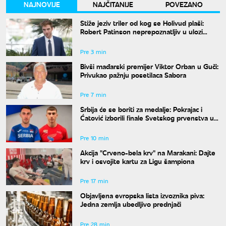
NAJNOVIJE
NAJČITANIJE
POVEZANO
Stiže jeziv triler od kog se Holivud plaši:
Robert Patinson neprepoznatljiv u ulozi
slavnog voditelja
Pre 3 min
Bivši mađarski premijer Viktor Orban u Guči:
Privukao pažnju posetilaca Sabora
Pre 7 min
Srbija će se boriti za medalje: Pokrajac i
Ćatović izborili finale Svetskog prvenstva u
Judžinu
Pre 10 min
Akcija "Crveno-bela krv" na Marakani: Dajte
krv i osvojite kartu za Ligu šampiona
Pre 17 min
Objavljena evropska lista izvoznika piva:
Jedna zemlja ubedljivo prednjači
Pre 28 min