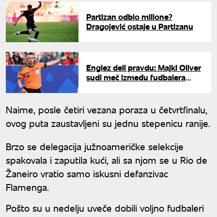
Partizan odbio milione?
Dragojević ostaje u Partizanu
Englez deli pravdu: Majkl Oliver
sudi meč između fudbalera
Španije i Belgije na Mundijalu
Naime, posle četiri vezana poraza u četvrtfinalu,
ovog puta zaustavljeni su jednu stepenicu ranije.
Brzo se delegacija južnoameričke selekcije
spakovala i zaputila kući, ali sa njom se u Rio de
Žaneiro vratio samo iskusni defanzivac
Flamenga.
Pošto su u nedelju uveče dobili voljno fudbaleri