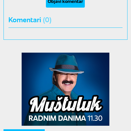
Objavi komentar
Komentari
(0)