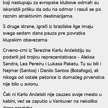
koji nastupaju za evropske klubove odmah su
iskoristili priliku da odu na odmor i rasuli se po
raznim atraktivnim destinacijama.
S druge strane, igrači iz brazilske lige imaju
svega sedam dana pauza pre povratka
klupskim obavezama.
Crveno-crni iz Terezine Karlu Anćelotiju su
podarili još trojicu reprezentativaca - Aleksa
Sandra, Lea Pereiru i Lukasa Paketu. Tu su bili i
Nejmar (Santos) i Danilo Santos (Botafogo), ali
nikoga od ostale petorice iz domaćeg prvenstva
nije bilo u avionu.
Čak ni Karlo Anćeloti nije zauzeo svoje mesto u
kabini, već se zaputio u Vankuver na nekoliko
dana predaha.