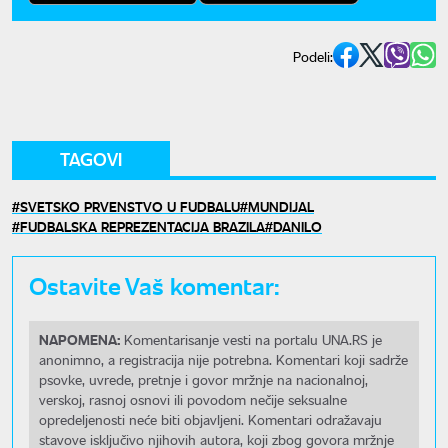
Podeli:
TAGOVI
SVETSKO PRVENSTVO U FUDBALU
MUNDIJAL
FUDBALSKA REPREZENTACIJA BRAZILA
DANILO
Ostavite Vaš komentar:
NAPOMENA:
Komentarisanje vesti na portalu UNA.RS je
anonimno, a registracija nije potrebna. Komentari koji sadrže
psovke, uvrede, pretnje i govor mržnje na nacionalnoj,
verskoj, rasnoj osnovi ili povodom nečije seksualne
opredeljenosti neće biti objavljeni. Komentari odražavaju
stavove isključivo njihovih autora, koji zbog govora mržnje