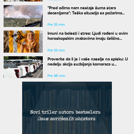
"Pred očima nam nestaje šuma stara
decenijama": Teška situacija sa požarima
širom Srbije, šteta je ogromna
Pre 33 min
Imuni na bolesti i stres: Ljudi rođeni u ovim
horoskopskim znakovima imaju čelično
zdravlje, a jedan detalj ih potpuno izdvaja
Pre 33 min
Proverite da li je i vaše naselje na spisku: U
nedelju akcija suzbijanja komaraca u
Beogradu
Pre 38 min