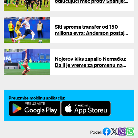
odlučujući meč protiv Španije:
Zvezde se pobunile protiv
Bjelse
Siti sprema transfer od 150
miliona evra: Anderson postaje
treći najskuplji fudbaler ikada
Nojerov kiks zapalio Nemačku:
Da li je vreme za promenu na
golu?
Preuzmite mobilnu aplikaciju:
Podeli: