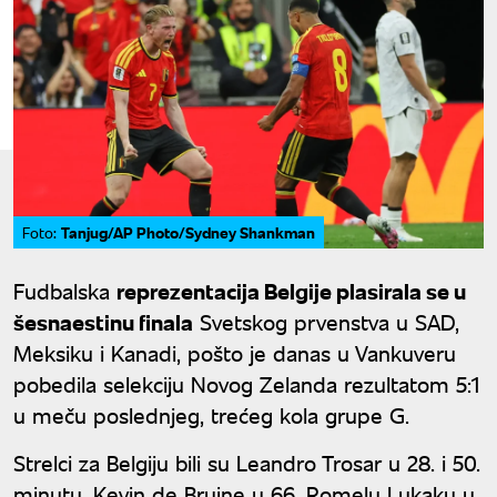
Tanjug/AP Photo/Sydney Shankman
Foto:
Fudbalska
reprezentacija Belgije plasirala se u
šesnaestinu finala
Svetskog prvenstva u SAD,
Meksiku i Kanadi, pošto je danas u Vankuveru
pobedila selekciju Novog Zelanda rezultatom 5:1
u meču poslednjeg, trećeg kola grupe G.
Strelci za Belgiju bili su Leandro Trosar u 28. i 50.
minutu, Kevin de Brujne u 66, Romelu Lukaku u