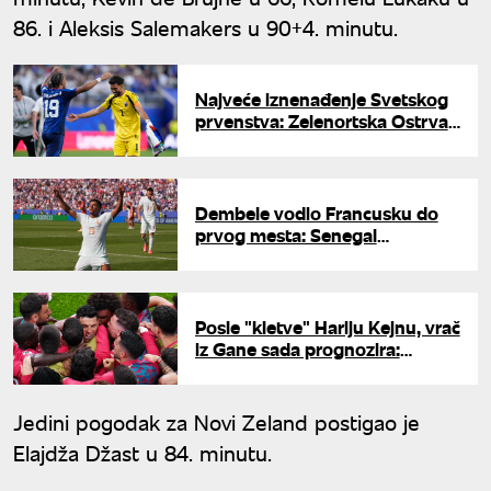
86. i Aleksis Salemakers u 90+4. minutu.
Najveće iznenađenje Svetskog
prvenstva: Zelenortska Ostrva
prošla dalje, Urugvaj ispao
Dembele vodio Francusku do
prvog mesta: Senegal
deklasirao Irak i čeka rasplet za
osminu finala
Posle "kletve" Hariju Kejnu, vrač
iz Gane sada prognozira:
Ronaldo sa Portugalijom osvaja
Mundijal
Jedini pogodak za Novi Zeland postigao je
Elajdža Džast u 84. minutu.