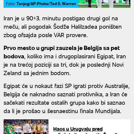
Tanjug/AP Photo/Ted S. Warren
Foto:
Iran je u 90+3. minutu postigao drugi gol na
meču, ali pogodak Šodže Halilzadea poništen
zbog ofsajda posle VAR provere.
Prvo mesto u grupi zauzela je Belgija sa pet
bodova
, koliko ima i drugoplasirani Egipat, Iran
je na trećoj poziciji sa tri, dok je poslednji Novi
Zeland sa jednim bodom.
Egipat će u nokaut fazi SP igrati protiv Australije,
Belgija će naknadno saznati protivnika, a Iran će
sačekati rezultate ostalih grupa kako bi saznao
da li je prošao u šesnaestinu finala Mundijala.
Haos u Urugvaju pred