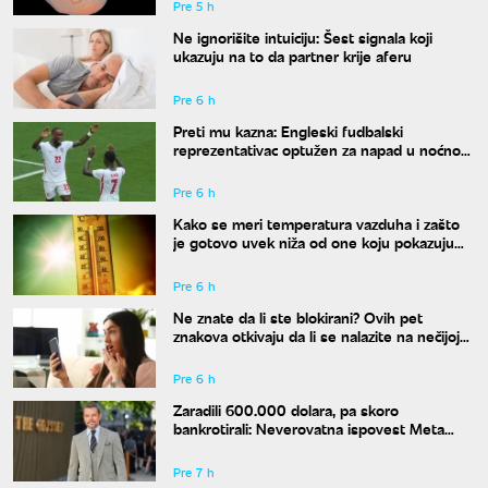
Pre 5 h
Ne ignorišite intuiciju: Šest signala koji
ukazuju na to da partner krije aferu
Pre 6 h
Preti mu kazna: Engleski fudbalski
reprezentativac optužen za napad u noćnom
klubu
Pre 6 h
Kako se meri temperatura vazduha i zašto
je gotovo uvek niža od one koju pokazuju
naši termometri
Pre 6 h
Ne znate da li ste blokirani? Ovih pet
znakova otkivaju da li se nalazite na nečijoj
"crnoj listi"
Pre 6 h
Zaradili 600.000 dolara, pa skoro
bankrotirali: Neverovatna ispovest Meta
Dejmona o paklu kroz koji je prošao
Pre 7 h