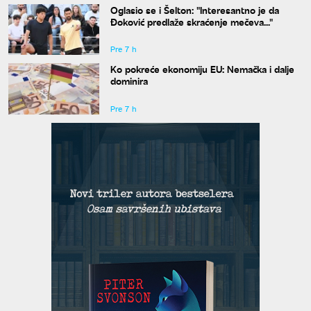
Oglasio se i Šelton: "Interesantno je da
Đoković predlaže skraćenje mečeva..."
Pre 7 h
Ko pokreće ekonomiju EU: Nemačka i dalje
dominira
Pre 7 h