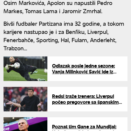
Osim Markovića, Apolon su napustili Pedro
Markes, Tomas Lama i Jaromir Zmrhal.
Bivši fudbaler Partizana ima 32 godine, a tokom
karijere nastupao je i za Benfiku, Liverpul,
Fenerbahče, Sporting, Hal, Fulam, Anderleht,
Trabzon...
Odlazak posle jedne sezone:
Vanja Milinković Savić ide iz
Napolija?
Redsi traže trenera: Liverpul
počeo pregovore sa španskim
trenerom Iraolom
Poznat tim Gane za Mundijal: