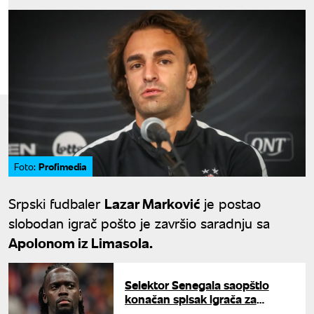
Profimedia
Foto:
Srpski fudbaler
Lazar Marković
je postao
slobodan igrač pošto je završio saradnju sa
Apolonom iz Limasola.
Selektor Senegala saopštio
konačan spisak igrača za
Svetsko prvenstvo: Šerif Ndiaje