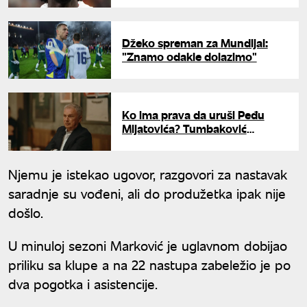
ide na Mundijal
Džeko spreman za Mundijal:
"Znamo odakle dolazimo"
Ko ima prava da uruši Peđu
Mijatovića? Tumbaković
otvoreno o Partizanu u "Super
indirektno kod Popa i Milana"
Njemu je istekao ugovor, razgovori za nastavak
saradnje su vođeni, ali do produžetka ipak nije
došlo.
U minuloj sezoni Marković je uglavnom dobijao
priliku sa klupe a na 22 nastupa zabeležio je po
dva pogotka i asistencije.