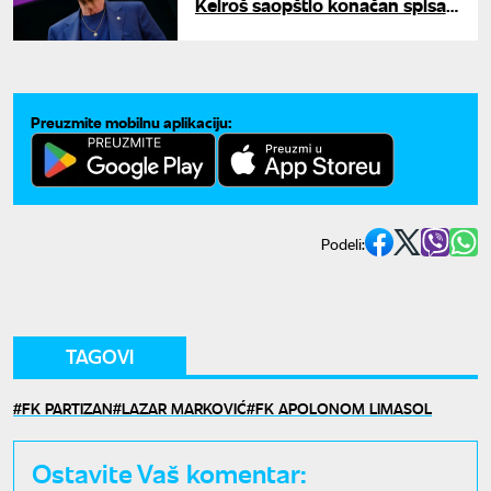
Keiroš saopštio konačan spisak
fudbalera
Preuzmite mobilnu aplikaciju:
Podeli:
TAGOVI
FK PARTIZAN
LAZAR MARKOVIĆ
FK APOLONOM LIMASOL
Ostavite Vaš komentar: