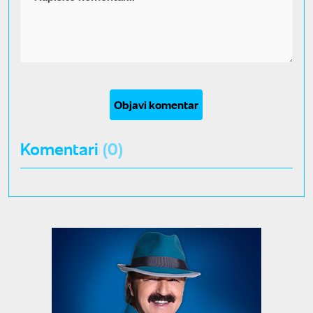
Objavi komentar
Komentari
(0)