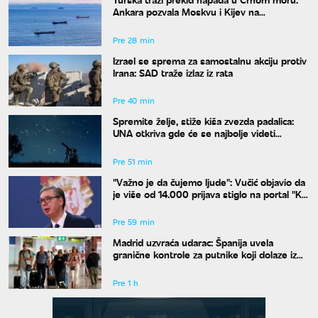
Ankara pozvala Moskvu i Kijev na
moratorijum
Pre 28 min
Izrael se sprema za samostalnu akciju protiv
Irana: SAD traže izlaz iz rata
Pre 40 min
Spremite želje, stiže kiša zvezda padalica:
UNA otkriva gde će se najbolje videti
nebeski spektakl
Pre 51 min
"Važno je da čujemo ljude": Vučić objavio da
je više od 14.000 prijava stiglo na portal "Ko
si bre ti"
Pre 59 min
Madrid uzvraća udarac: Španija uvela
granične kontrole za putnike koji dolaze iz
Italije
Pre 1 h