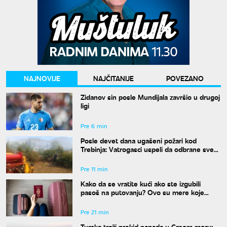
NAJNOVIJE
NAJČITANIJE
POVEZANO
Zidanov sin posle Mundijala završio u drugoj
ligi
Pre 6 min
Posle devet dana ugašeni požari kod
Trebinja: Vatrogasci uspeli da odbrane sve
kuće
Pre 11 min
Kako da se vratite kući ako ste izgubili
pasoš na putovanju? Ovo su mere koje
treba odmah da preduzmete
Pre 21 min
Turska traži prekid napada u Crnom moru: