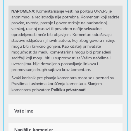
NAPOMENA:
Komentarisanje vesti na portalu UNA.RS je
anonimno, a registracija nije potrebna. Komentari koji sadrže
psovke, uvrede, pretnje i govor mržnje na nacionalnoj,
verskoj, rasnoj osnovi ili povodom nečije seksualne
opredeljenosti neće biti objavljeni. Komentari odražavaju
stavove isključivo njihovih autora, koji zbog govora mržnje
mogu biti i krivično gonjeni. Kao čitatelj prihvatate
mogućnost da među komentarima mogu biti pronađeni
sadržaji koji mogu biti u suprotnosti sa Vašim načelima i
uverenjima. Nije dozvoljeno postavljanje linkova i
promovisanjedrugih sajtova kroz komentare.
Svaki korisnik pre pisanja komentara mora se upoznati sa
Pravilima i uslovima korišćenja komentara. Slanjem
Politiku privatnosti.
komentara prihvatate