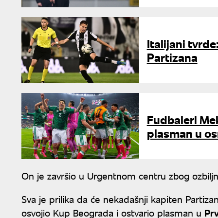
Italijani tvrd
Partizana
Fudbaleri Mek
plasman u os
On je završio u Urgentnom centru zbog ozbiljn
Sva je prilika da će nekadašnji kapiten Partiz
osvojio Kup Beograda i ostvario plasman u
Prv