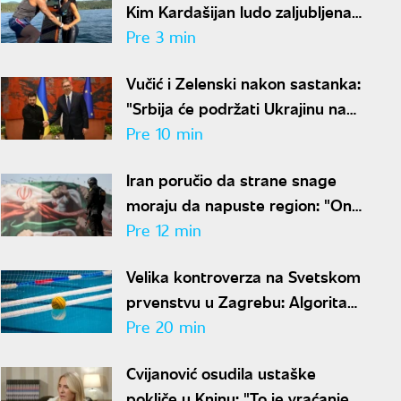
Kim Kardašijan ludo zaljubljena
- Hamilton objavio nove
Pre 3 min
fotografije
Vučić i Zelenski nakon sastanka:
"Srbija će podržati Ukrajinu na
evropskom putu, želimo veću
Pre 10 min
trgovinsku razmenu"
Iran poručio da strane snage
moraju da napuste region: "One
su glavni uzrok nesigurnosti"
Pre 12 min
Velika kontroverza na Svetskom
prvenstvu u Zagrebu: Algoritam
izbacio Crnu Goru uprkos
Pre 20 min
pobedama
Cvijanović osudila ustaške
pokliče u Kninu: "To je vraćanje