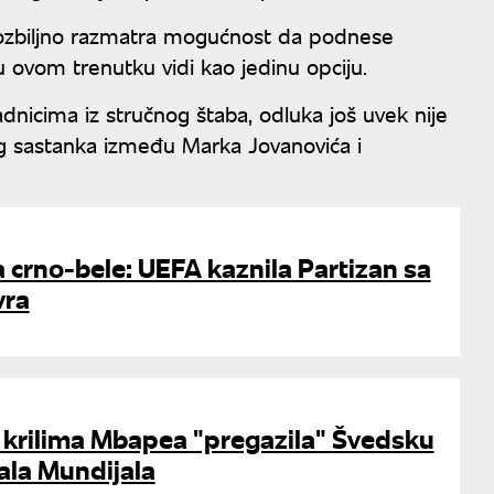
 ozbiljno razmatra mogućnost da podnese
u ovom trenutku vidi kao jedinu opciju.
nicima iz stručnog štaba, odluka još uvek nije
eg sastanka između Marka Jovanovića i
crno-bele: UEFA kaznila Partizan sa
vra
 krilima Mbapea "pregazila" Švedsku
ala Mundijala