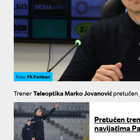
FK Partizan
Foto:
Trener
Teleoptika Marko Jovanović
pretučen 
Pretučen tre
navijačima Pa