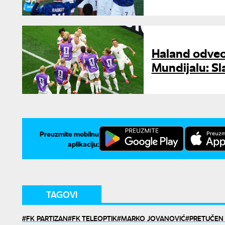
Haland odveo
Mundijalu: Sl
Preuzmite mobilnu
aplikaciju:
TAGOVI
FK PARTIZAN
FK TELEOPTIK
MARKO JOVANOVIĆ
PRETUČEN