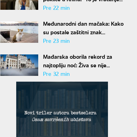
u mračnu prošlost"
Pre 22 min
Međunarodni dan mačaka: Kako
su postale zaštitni znak
Istanbula
Pre 23 min
Mađarska oborila rekord za
najtopliju noć: Živa se nije
spustila ispod 27 stepeni
Pre 32 min