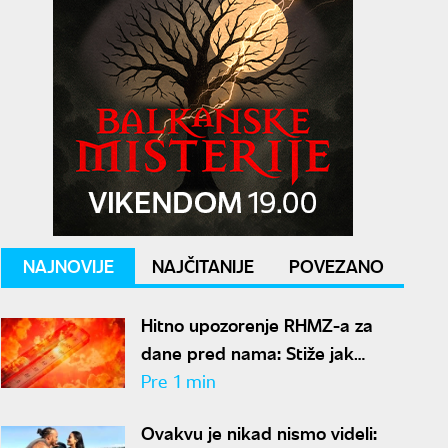
NAJNOVIJE
NAJČITANIJE
POVEZANO
Hitno upozorenje RHMZ-a za
dane pred nama: Stiže jak
toplotni talas, Srbija pod
Pre 1 min
ekstremnim rizikom od požara
Ovakvu je nikad nismo videli: