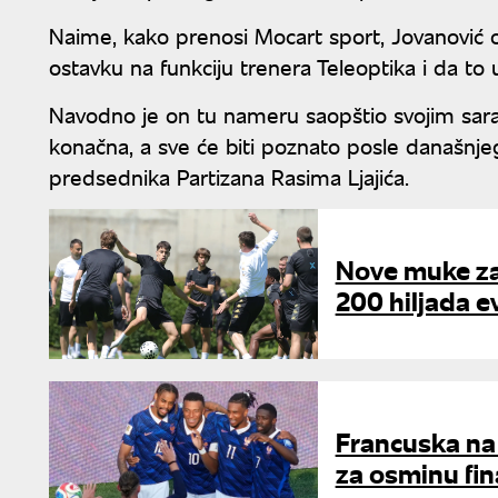
Naime, kako prenosi Mocart sport, Jovanović
ostavku na funkciju trenera Teleoptika i da to 
Navodno je on tu nameru saopštio svojim sarad
konačna, a sve će biti poznato posle današnj
predsednika Partizana Rasima Ljajića.
Nove muke za 
200 hiljada e
Francuska na
za osminu fin