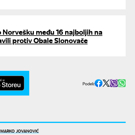
 Norvešku među 16 najboljih na
avili protiv Obale Slonovače
Podeli:
 MARKO JOVANOVIĆ