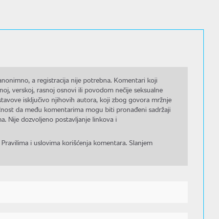
nonimno, a registracija nije potrebna. Komentari koji
noj, verskoj, rasnoj osnovi ili povodom nečije seksualne
stavove isključivo njihovih autora, koji zbog govora mržnje
gućnost da među komentarima mogu biti pronađeni sadržaji
a. Nije dozvoljeno postavljanje linkova i
 Pravilima i uslovima korišćenja komentara. Slanjem