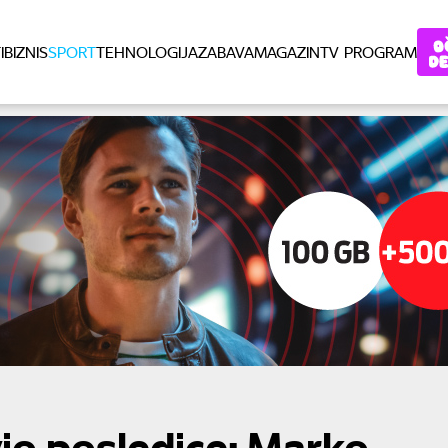
I
BIZNIS
SPORT
TEHNOLOGIJA
ZABAVA
MAGAZIN
TV PROGRAM
io posledice: Marko