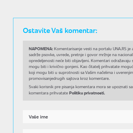
Ostavite Vaš komentar:
NAPOMENA:
Komentarisanje vesti na portalu UNA.RS je a
sadrže psovke, uvrede, pretnje i govor mržnje na nacional
opredeljenosti neće biti objavljeni. Komentari odražavaju 
mogu biti i krivično gonjeni. Kao čitatelj prihvatate mo
koji mogu biti u suprotnosti sa Vašim načelima i uverenjim
promovisanjedrugih sajtova kroz komentare.
Svaki korisnik pre pisanja komentara mora se upoznati sa
Politiku privatnosti.
komentara prihvatate