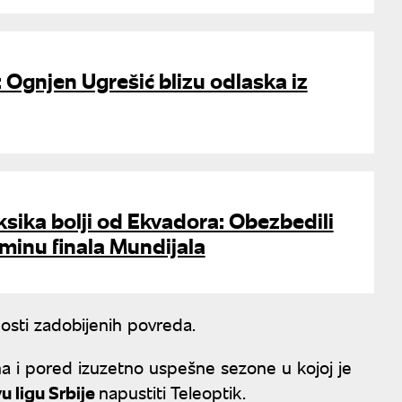
e: Ognjen Ugrešić blizu odlaska iz
sika bolji od Ekvadora: Obezbedili
minu finala Mundijala
osti zadobijenih povreda.
ana i pored izuzetno uspešne sezone u kojoj je
u ligu Srbije
napustiti Teleoptik.