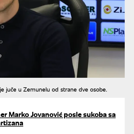
je juče u Zemunelu od strane dve osobe.
ner Marko Jovanović posle sukoba sa
rtizana