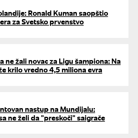
olandije: Ronald Kuman saopštio
lera za Svetsko prvenstvo
 ne žali novac za Ligu šampiona: Na
e krilo vredno 4,5 miliona evra
ntovan nastup na Mundijalu:
 ne želi da "preskoči" saigrače