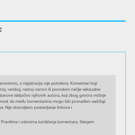
Ć
nonimno, a registracija nije potrebna. Komentari koji
noj, verskoj, rasnoj osnovi ili povodom nečije seksualne
stavove isključivo njihovih autora, koji zbog govora mržnje
gućnost da među komentarima mogu biti pronađeni sadržaji
a. Nije dozvoljeno postavljanje linkova i
 Pravilima i uslovima korišćenja komentara. Slanjem