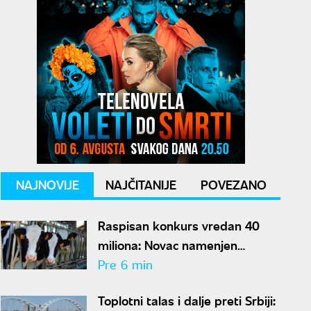
NAJNOVIJE
NAJČITANIJE
POVEZANO
Raspisan konkurs vredan 40
miliona: Novac namenjen
stočarima u Vojvodini
Pre 6 min
Toplotni talas i dalje preti Srbiji: