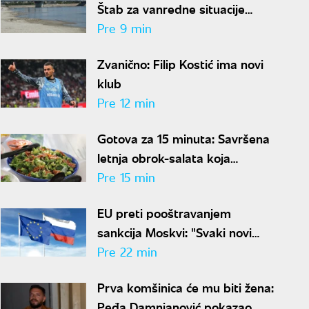
Štab za vanredne situacije
zabranio nepotrebnu potrošnju
Pre 9 min
vode
Zvanično: Filip Kostić ima novi
klub
Pre 12 min
Gotova za 15 minuta: Savršena
letnja obrok-salata koja
osvežava, dugo drži sitost i ima
Pre 15 min
malo kalorija
EU preti pooštravanjem
sankcija Moskvi: "Svaki novi
napad na Ukrajinu dodatni je
Pre 22 min
razlog za pritisak"
Prva komšinica će mu biti žena:
Peđa Damnjanović pokazao