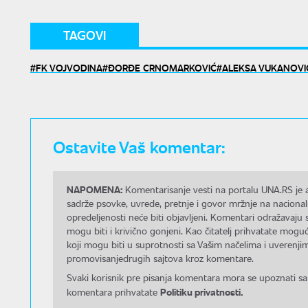
TAGOVI
FK VOJVODINA
ĐORĐE CRNOMARKOVIĆ
ALEKSA VUKANOVI
Ostavite Vaš komentar:
NAPOMENA:
Komentarisanje vesti na portalu UNA.RS je a
sadrže psovke, uvrede, pretnje i govor mržnje na nacional
opredeljenosti neće biti objavljeni. Komentari odražavaju 
mogu biti i krivično gonjeni. Kao čitatelj prihvatate mo
koji mogu biti u suprotnosti sa Vašim načelima i uverenjim
promovisanjedrugih sajtova kroz komentare.
Svaki korisnik pre pisanja komentara mora se upoznati sa
Politiku privatnosti.
komentara prihvatate