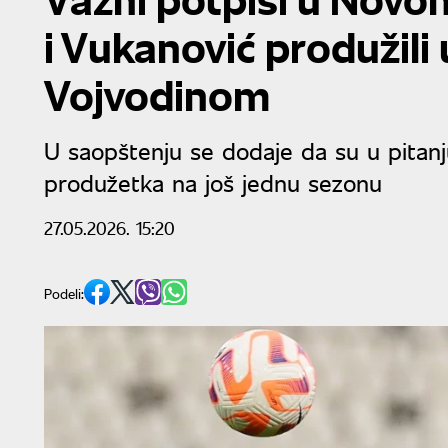
i Vukanović produžili
Vojvodinom
U saopštenju se dodaje da su u pitan
produžetka na još jednu sezonu
27.05.2026. 15:20
Podeli: