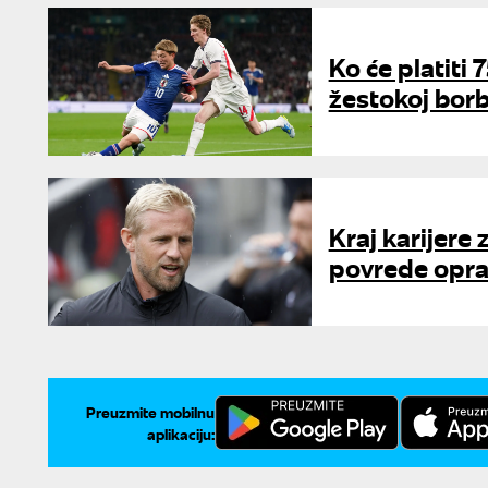
Ko će platiti 
žestokoj borb
Kraj karijere
povrede opra
Preuzmite mobilnu
aplikaciju: