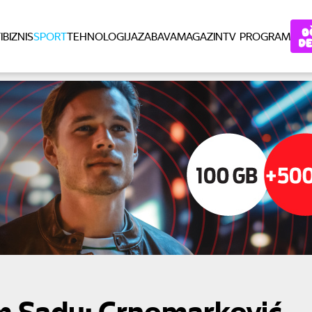
I
BIZNIS
SPORT
TEHNOLOGIJA
ZABAVA
MAGAZIN
TV PROGRAM
om Sadu: Crnomarković