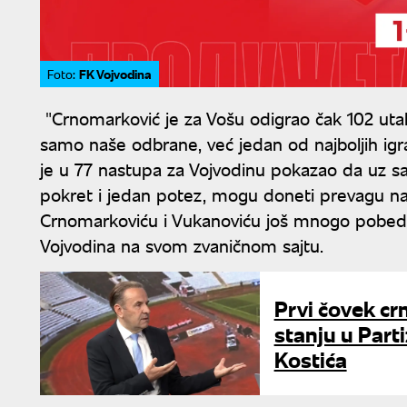
FK Vojvodina
Foto:
"Crnomarković je za Vošu odigrao čak 102 utak
samo naše odbrane, već jedan od najboljih igrač
je u 77 nastupa za Vojvodinu pokazao da uz sav 
pokret i jedan potez, mogu doneti prevagu naš
Crnomarkoviću i Vukanoviću još mnogo pobeda 
Vojvodina na svom zvaničnom sajtu.
Prvi čovek cr
stanju u Part
Kostića