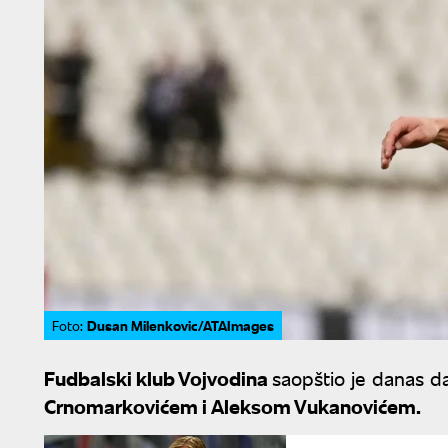
Dusan Milenkovic/ATAImages
Foto:
Fudbalski klub Vojvodina
saopštio je danas d
Crnomarkovićem i Aleksom Vukanovićem.