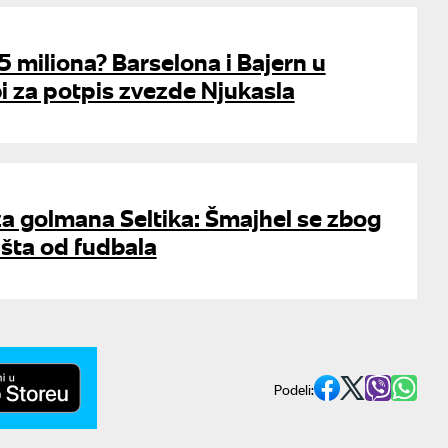
75 miliona? Barselona i Bajern u
i za potpis zvezde Njukasla
 za golmana Seltika: Šmajhel se zbog
šta od fudbala
Podeli: