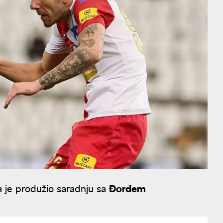
a je produžio saradnju sa
Đorđem