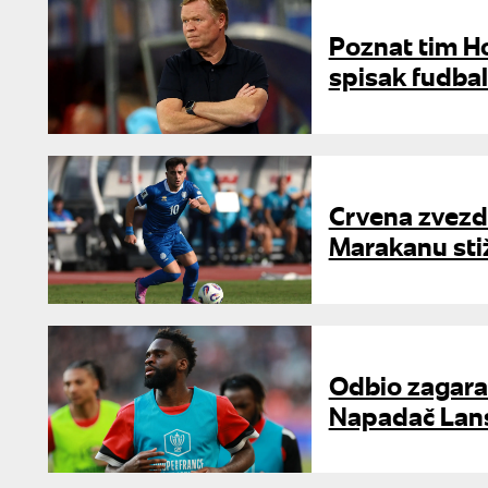
Poznat tim H
spisak fudba
Crvena zvezda
Marakanu stiž
Odbio zagara
Napadač Lansa