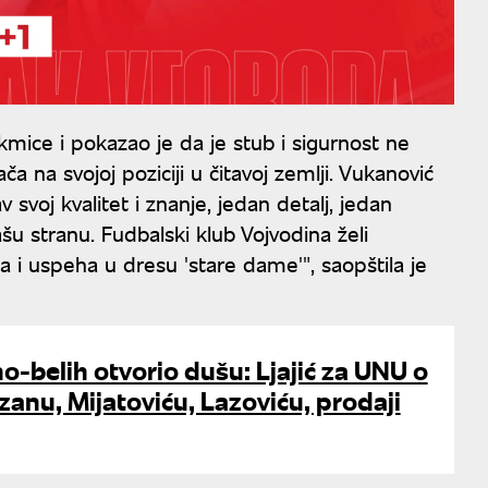
mice i pokazao je da je stub i sigurnost ne
a na svojoj poziciji u čitavoj zemlji. Vukanović
svoj kvalitet i znanje, jedan detalj, jedan
u stranu. Fudbalski klub Vojvodina želi
i uspeha u dresu 'stare dame'", saopštila je
no-belih otvorio dušu: Ljajić za UNU o
izanu, Mijatoviću, Lazoviću, prodaji