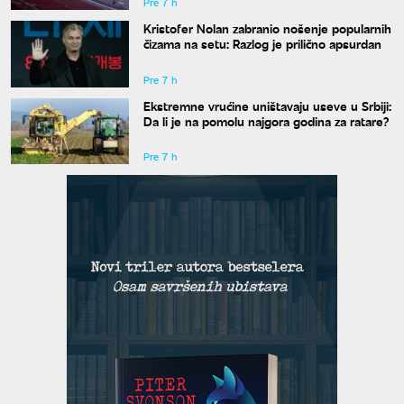
Pre 7 h
Kristofer Nolan zabranio nošenje popularnih
čizama na setu: Razlog je prilično apsurdan
Pre 7 h
Ekstremne vrućine uništavaju useve u Srbiji:
Da li je na pomolu najgora godina za ratare?
Pre 7 h