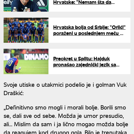
Hrvatske: "Nemam šta da
zamerim igračima"
Hrvatska bolja od Srbije: "Orlići"
poraženi u poslednjem meču na
Evropskom prvenstvu
Preokret u Splitu: Hajduk
pronašao zajednički jezik sa
Livajom
Svoje utiske o utakmici podelio je i golman Vuk
Draškić:
„Definitivno smo mogli i morali bolje. Borili smo
se, dali sve od sebe. Možda je umor presudio,
ali… Mislim da sam i ja lično mogao možda bolje
da reagujem kod drugog gola. Bilo je trenutaka