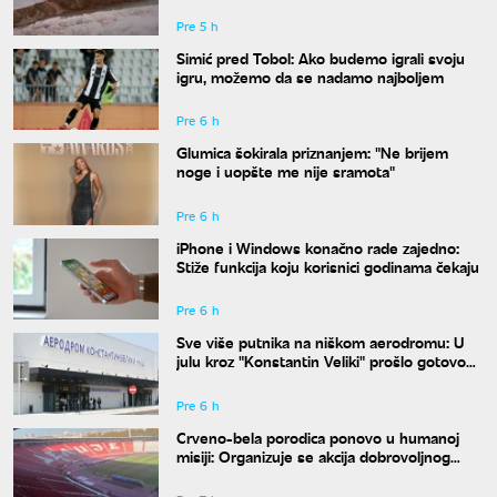
Antarktiku
Pre 5 h
Simić pred Tobol: Ako budemo igrali svoju
igru, možemo da se nadamo najboljem
Pre 6 h
Glumica šokirala priznanjem: "Ne brijem
noge i uopšte me nije sramota"
Pre 6 h
iPhone i Windows konačno rade zajedno:
Stiže funkcija koju korisnici godinama čekaju
Pre 6 h
Sve više putnika na niškom aerodromu: U
julu kroz "Konstantin Veliki" prošlo gotovo
50.000 ljudi
Pre 6 h
Crveno-bela porodica ponovo u humanoj
misiji: Organizuje se akcija dobrovoljnog
davanja krvi