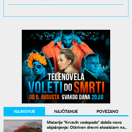
NAJNOVIJE
NAJČITANIJE
POVEZANO
Misterija "Krvavih vodopada" dobila novo
objašnjenje: Otkriven drevni ekosistem na