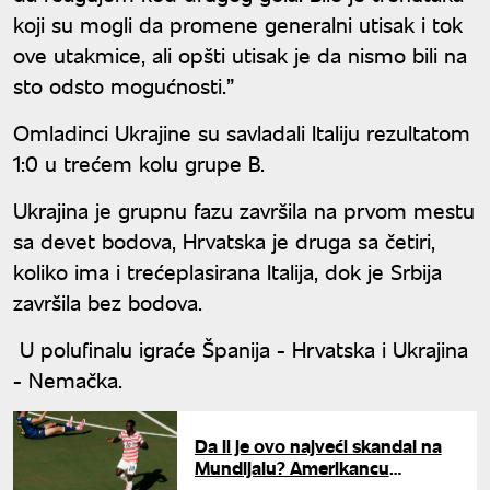
koji su mogli da promene generalni utisak i tok
ove utakmice, ali opšti utisak je da nismo bili na
sto odsto mogućnosti.”
Omladinci Ukrajine su savladali Italiju rezultatom
1:0 u trećem kolu grupe B.
Ukrajina je grupnu fazu završila na prvom mestu
sa devet bodova, Hrvatska je druga sa četiri,
koliko ima i trećeplasirana Italija, dok je Srbija
završila bez bodova.
U polufinalu igraće Španija - Hrvatska i Ukrajina
- Nemačka.
Da li je ovo najveći skandal na
Mundijalu? Amerikancu
poništen crveni karton