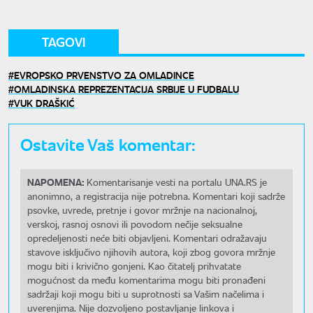
TAGOVI
EVROPSKO PRVENSTVO ZA OMLADINCE
OMLADINSKA REPREZENTACIJA SRBIJE U FUDBALU
VUK DRAŠKIĆ
Ostavite Vaš komentar:
NAPOMENA:
Komentarisanje vesti na portalu UNA.RS je
anonimno, a registracija nije potrebna. Komentari koji sadrže
psovke, uvrede, pretnje i govor mržnje na nacionalnoj,
verskoj, rasnoj osnovi ili povodom nečije seksualne
opredeljenosti neće biti objavljeni. Komentari odražavaju
stavove isključivo njihovih autora, koji zbog govora mržnje
mogu biti i krivično gonjeni. Kao čitatelj prihvatate
mogućnost da među komentarima mogu biti pronađeni
sadržaji koji mogu biti u suprotnosti sa Vašim načelima i
uverenjima. Nije dozvoljeno postavljanje linkova i