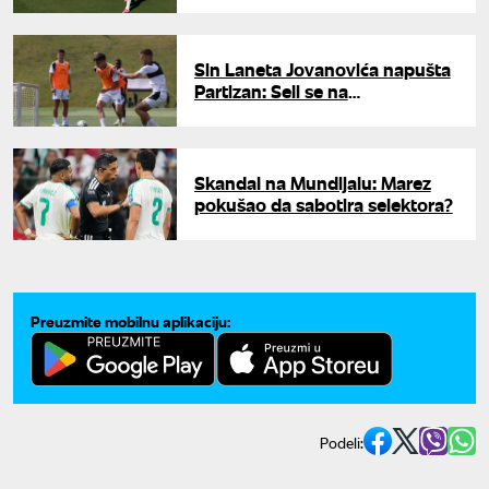
Sin Laneta Jovanovića napušta
Partizan: Seli se na
jednogodišnju pozajmicu
Skandal na Mundijalu: Marez
pokušao da sabotira selektora?
Preuzmite mobilnu aplikaciju:
Podeli: