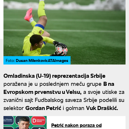
Dusan MilenkovicATAImages
Foto:
Omladinska (U-19) reprezentacija Srbije
poražena je u poslednjem meču grupe
B na
Evropskom prvenstvu u Velsu,
a svoje utiske za
zvanični sajt Fudbalskog saveza Srbije podelili su
selektor
Gordan Petrić
i golman
Vuk Draškić.
Petrić nakon poraza od